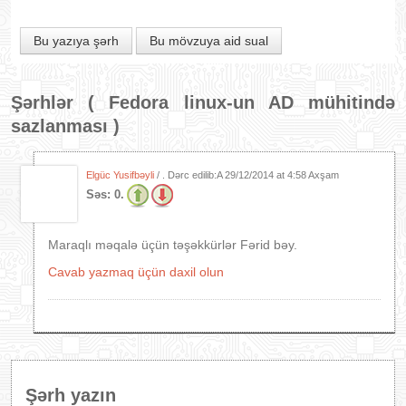
Bu yazıya şərh
Bu mövzuya aid sual
Şərhlər (
Fedora linux-un AD mühitində
sazlanması
)
Elgüc Yusifbəyli
/ . Dərc edilib:A
29/12/2014 at 4:58 Axşam
Səs:
0.
Maraqlı məqalə üçün təşəkkürlər Fərid bəy.
Cavab yazmaq üçün daxil olun
Şərh yazın