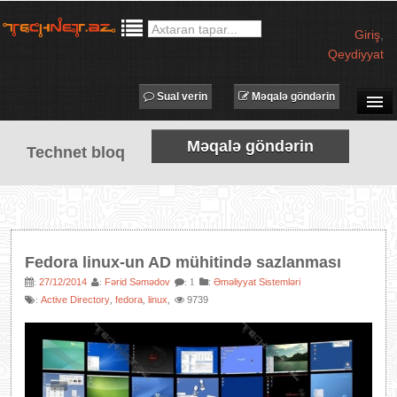
Giriş
,
Qeydiyyat
Sual verin
Məqalə göndərin
SUAL-CAVAB
Məqalə göndərin
Technet bloq
TECHNET TV
MƏQALƏLƏR
İŞ ELANLARI
TƏDBİRLƏR
Fedora linux-un AD mühitində sazlanması
PROQRAMLAR
27/12/2014
Fərid Səmədov
:
Əməliyyat Sistemləri
:
:
: 1
Active Directory
fedora
linux
9739
:
,
,
,
AVADANLIQLAR
IT LÜĞƏT
XƏBƏRLƏR