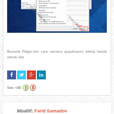
Bununla Pidgin-inin Lync serverə qoşulmasını bitmiş hesab
etmək olar.
Səs:
+20.
Müəllif:
Fərid Səmədov