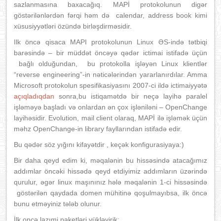
sazlanmasına baxacağıq. MAPİ protokolunun digər
göstərilənlərdən fərqi həm də calendar, address book kimi
xüsusiyyətləri özündə birləşdirməsidir.
Ilk öncə qisaca MAPI protokolunun Linux ƏS-ində tətbiqi
barəsində – bir müddət öncəyə qədər ictimai istifadə üçün
bağlı olduğundan, bu protokolla işləyən Linux klientlər
“reverse engineering”-in nəticələrindən yararlanırdılar. Amma
Microsoft protokolun spesifikasiyasını 2007-ci ildə ictimaiyyətə
açıqladıqdan
sonra,bu istiqamətdə bir neçə layihə paralel
işləməyə başladı və onlardan ən çox işləniləni – OpenChange
layihəsidir. Evolution, mail client olaraq, MAPİ ilə işləmək üçün
məhz OpenChange-in library fayllarından istifadə edir.
Bu qədər söz yığını kifayətdir , keçək konfigurasiyaya:)
Bir daha qeyd edim ki, məqalənin bu hissəsində atacağımız
addımlar öncəki hissədə qeyd etdiyimiz addımların üzərində
qurulur, əgər linux maşınınız hələ məqalənin 1-ci hissəsində
göstərilən qaydada domen mühitinə qoşulmayıbsa, ilk öncə
bunu etməyiniz tələb olunur.
İlk oncə lazımi paketləri yükləyirik: