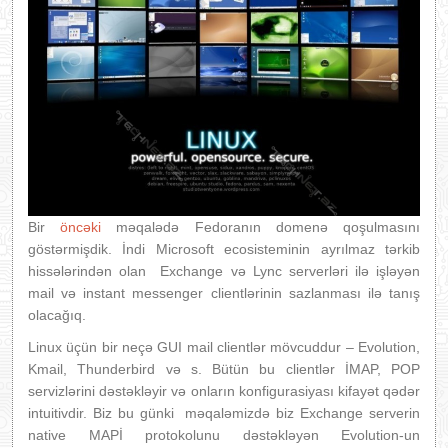
Bir
öncəki
məqalədə Fedoranın domenə qoşulmasını
göstərmişdik. İndi Microsoft ecosisteminin ayrılmaz tərkib
hissələrindən olan Exchange və Lync serverləri ilə işləyən
mail və instant messenger clientlərinin sazlanması ilə tanış
olacağıq.
Linux üçün bir neçə GUI mail clientlər mövcuddur – Evolution,
Kmail, Thunderbird və s. Bütün bu clientlər İMAP, POP
servizlərini dəstəkləyir və onların konfigurasiyası kifayət qədər
intuitivdir. Biz bu günki məqaləmizdə biz Exchange serverin
native MAPİ protokolunu dəstəkləyən Evolution-un