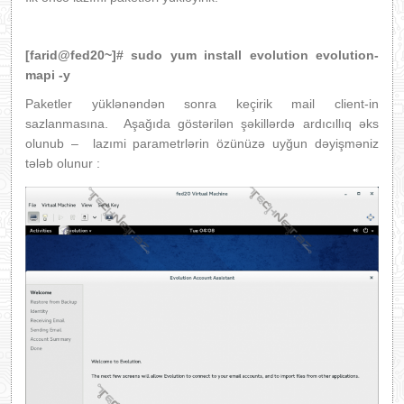
[farid@fed20~]# sudo yum install evolution evolution-
mapi -y
Paketler yüklənəndən sonra keçirik mail client-in
sazlanmasına. Aşağıda göstərilən şəkillərdə ardıcıllıq əks
olunub – lazımi parametrlərin özünüzə uyğun dəyişməniz
tələb olunur :