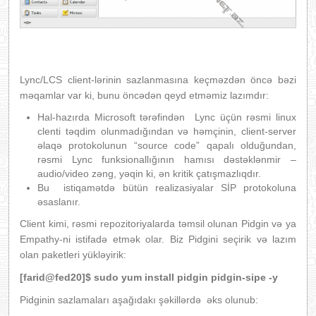
Lync/LCS client-lərinin sazlanmasına keçməzdən öncə bəzi
məqamlar var ki, bunu öncədən qeyd etməmiz lazımdır:
Hal-hazırda Microsoft tərəfindən Lync üçün rəsmi linux
clenti təqdim olunmadığından və həmçinin, client-server
əlaqə protokolunun “source code” qapalı olduğundan,
rəsmi Lync funksionallığının hamısı dəstəklənmir –
audio/video zəng, yəqin ki, ən kritik çatışmazlıqdır.
Bu istiqamətdə bütün realizasiyalar SİP protokoluna
əsaslanır.
Client kimi, rəsmi repozitoriyalarda təmsil olunan Pidgin və ya
Empathy-ni istifadə etmək olar. Biz Pidgini seçirik və lazım
olan paketleri yükləyirik:
[farid@fed20]$ sudo yum install pidgin pidgin-sipe -y
Pidginin sazlamaları aşağıdakı şəkillərdə əks olunub: