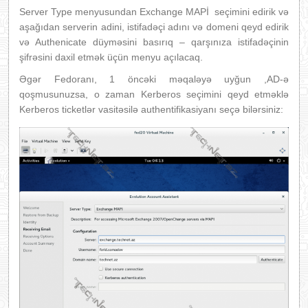
Server Type menyusundan Exchange MAPİ seçimini edirik və
aşağıdan serverin adini, istifadəçi adını və domeni qeyd edirik
və Authenicate düyməsini basırıq – qarşınıza istifadəçinin
şifrəsini daxil etmək üçün menyu açılacaq.
Əgər Fedoranı, 1 öncəki məqaləyə uyğun ,AD-ə
qoşmusunuzsa, o zaman Kerberos seçimini qeyd etməklə
Kerberos ticketlər vasitəsilə authentifikasiyanı seçə bilərsiniz: