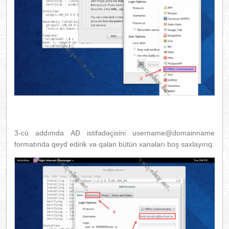
3-cü addımda AD istifadəçisini username@domainname
formatında qeyd edirik və qalan bütün xanaları boş saxlayırıq: