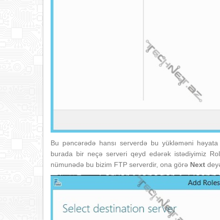
Bu pəncərədə hansı serverdə bu yükləməni həyata ke
burada bir neçə serveri qeyd edərək istədiyimiz Role
nümunədə bu bizim FTP serverdir, ona görə
Next
deyə