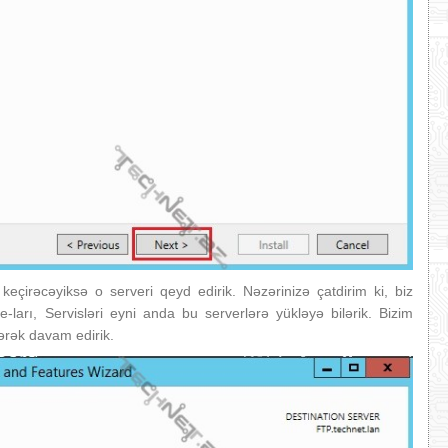
çirəcəyiksə o serveri qeyd edirik. Nəzərinizə çatdirim ki, biz
-ları, Servisləri eyni anda bu serverlərə yükləyə bilərik. Bizim
rək davam edirik.