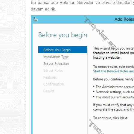
Bu pəncərədə Role-lar, Servislər və əlavə xidmətləri y
davam edirik.