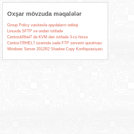
Oxşar mövzuda məqalələr
Group Policy vasitəsilə qaydaların tətbiqi
Linuxda SFTP və ondan istifadə
Centos&Rhel7 də KVM dən istifadə 3-cü hissə
Centos7/RHEL7 üzərində sadə FTP serverin qurulması
Windows Server 2012R2 Shadow Copy Konfiqurasiyası