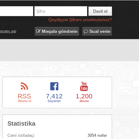
Daxil ol
Qeydiyyat
Şifrəni unutmusunuz?
Məqalə göndərin
Sual verin
ƏBƏRLƏR
RSS
7,412
1,200
Abunə ol
bəyənən
abunə
Statistika
Cəmi istifadəçi:
3054 nəfər