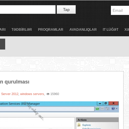
Tap
ARI
TƏDBİRLƏR
PROQRAMLAR
AVADANLIQLAR
IT LÜĞƏT
X
n qurulması
 Server 2012
windows servers
15960
,
,