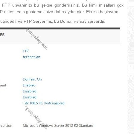
 FTP ünvanınızı bu şəxsə göndərirsiniz. Bu kimi misalları çox
i test edib göstərsək sizə daha aydın olar. Elə isə başlayırıq.
ütindədir və FTP Serverimiz bu Domain-ə üzv serverdir.