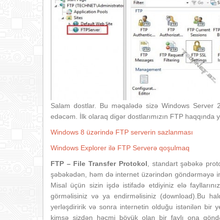
Salam dostlar. Bu məqalədə sizə Windows Server 
edəcəm. İlk olaraq digər dostlarımızın FTP haqqında
Windows 8 üzərində FTP serverin sazlanması
Windows Explorer ilə FTP Serverə qoşulmaq
FTP – File Transfer Protokol
, standart şəbəkə prot
şəbəkədən, həm də internet üzərindən göndərməyə imk
Misal üçün sizin işdə istifadə etdiyiniz elə faylların
görməlisiniz və ya endirməlisiniz (download).Bu ha
yerləşdiririk və sonra internetin olduğu istənilən bir 
kimsə sizdən həcmi böyük olan bir faylı ona göndə