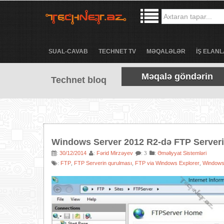
SUAL-CAVAB
TECHNET TV
MƏQALƏLƏR
İŞ ELANL
Məqalə göndərin
Technet bloq
Windows Server 2012 R2-də FTP Serveri
30/12/2014
Fərid Mirzəyev
:
Əməliyyat Sistemləri
:
:
: 3
FTP
FTP Serverin qurulması
FTP via Windows Explorer
Windows
:
,
,
,