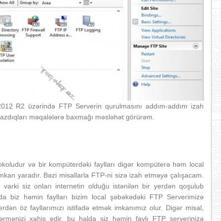
2012 R2 üzərində FTP Serverin qurulmasını addım-addım izah
 yazdıqları məqalələrə baxmağı məsləhət görürəm.
okoludur və bir kompüterdəki faylları digər kompüterə həm local
an yaradır. Bəzi misallarla FTP-ni sizə izah etməyə çalışacam.
ız varki siz onları internetin olduğu istənilən bir yerdən qoşulub
lda biz həmin faylları bizim local şəbəkədəki FTP Serverimizə
yerdən öz fayllarımızı istifadə etmək imkanımız olur. Digər misal,
rmənizi xahiş edir, bu halda siz həmin faylı FTP serverinizə