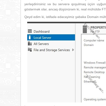
yerləşdirirsiniz və bu serverə qoşulmaq üçün uyğun
göstərmək olar, ancaq düşünürəm ki, real mühütdə FTP-n
Qeyd edim ki, istifadə edəcəyimiz şəbəkə Domain müh