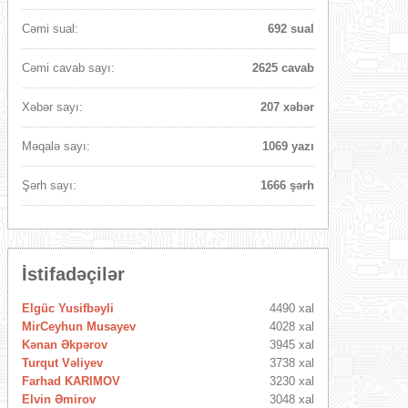
Cəmi sual:
692 sual
Cəmi cavab sayı:
2625 cavab
Xəbər sayı:
207 xəbər
Məqalə sayı:
1069 yazı
Şərh sayı:
1666 şərh
İstifadəçilər
Elgüc Yusifbəyli
4490 xal
MirCeyhun Musayev
4028 xal
Kənan Əkpərov
3945 xal
Turqut Vəliyev
3738 xal
Farhad KARIMOV
3230 xal
Elvin Əmirov
3048 xal