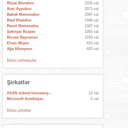
Röyal Əmrahov
2335 xal
Araz Ayyubov
2073 xal
Babək Məmmədov
2047 xal
Rauf Khalafov
1946 xal
Ramil Məmmədov
1347 xal
Şəhriyar Rzayev
1055 xal
Rizvan Bayramov
1030 xal
Elxan Əliyev
916 xal
Ağa Hüseynov
683 xal
Bütün istifadəçilər
Şirkətlər
ASAN xidmet Innovasiya Mərkəzi
12 xal
Microsoft Azerbaijan
0 xal
Bütün şirkətlər