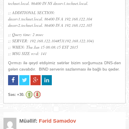
technet.local. 86400 IN NS dnssrv1.technet.local.
;; ADDITIONAL SECTION:
dnssrv1.technet.local. 86400 IN A 192.168.122.104
dnssrv2.technet.local. 86400 IN A 192.168.122.105
;; Query time: 2 msec
;; SERVER: 192.168.122.104#53(192.168.122.104)
;; WHEN: Thu Jan 15 08:08:15 EST 2015
;; MSG SIZE rcvd: 141
Qırmızı ilə qeyd etdiyimiz sətirlər bizim sorğumuza DNS-dən
gələn cavabdır.
BIND serverin sazlanması ilə bağlı bu qədər.
Səs:
+30.
Müəllif:
Fərid Səmədov