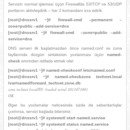
Servizin normal işləməsi üçün Firewallda 53/TCP və 53/UDP
portlarını aktivləşdirik – hər 2 komandanı icra edirik:
[root@dnssrv1 ~]# firewall-cmd –permanent –
zone=public –add-service=dns
[root@dnssrv1 ~]# firewall-cmd –zone=public –add-
service=dns
DNS serveri ilk başlatmazdan öncə named.conf və zona
fayllarında düzgün sintaksisin yoxlanması üçün
named-
check
əmrindən istifadə etmək olar:
[root@dnssrv1 ~]# named-checkconf /etc/named.conf
[root@dnssrv1 ~]# named-checkzone technet.local
/var/named/forward_technet.zone.db
zone technet.local/IN: loaded serial 2011071001
OK
Əgər bu yoxlamalar nəticəsində sizdə də xəbərdarlıqlar
çıxmırsa, servizi başlada bilərsiniz:
[root@dnssrv1 ~]# systemctl start named.service
[root@dnssrv1 ~]# systemctl status named.service