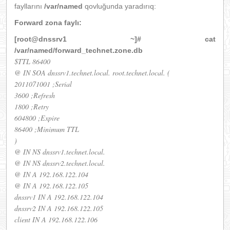
fayllarını
/var/named
qovluğunda yaradırıq:
Forward zona faylı:
[root@dnssrv1 ~]# cat
/var/named/forward_technet.zone.db
$TTL 86400
@ IN SOA dnssrv1.technet.local. root.technet.local. (
2011071001 ;Serial
3600 ;Refresh
1800 ;Retry
604800 ;Expire
86400 ;Minimum TTL
)
@ IN NS dnssrv1.technet.local.
@ IN NS dnssrv2.technet.local.
@ IN A 192.168.122.104
@ IN A 192.168.122.105
dnssrv1 IN A 192.168.122.104
dnssrv2 IN A 192.168.122.105
client IN A 192.168.122.106