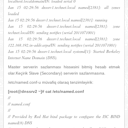
localhost.localdomain/IN: loaded serial 0
Jan 15 02:29:56 dnssrv1.technet.local named[2381]: all zones
loaded
Jan 15 02:29:56 dnssrv1.technet.local named[2381]: running
Jan 15 02:29:56 dnssrv1.technet.local named[2381]: zone
technet.local/IN: sending notifies (serial 2011071001)
Jan 15 02:29:56 dnssrv1.technet.local named[2381]: zone
122.168.192.in-addr.arpa/IN: sending notifies (serial 2011071001)
Jan 15 02:29:56 dnssrv1.technet.local systemd[1]: Started Berkeley
Internet Name Domain (DNS).
Master serverin sazlanması hissəsini bitmiş hesab etmək
olar.Keçirik Slave (Secondary) serverin sazlanmasına.
/etc/named.conf-u müvafiq olaraq tənzimləyirik:
[root@dnssrv2 ~]# cat /etc/named.conf
//
// named.conf
//
// Provided by Red Hat bind package to configure the ISC BIND
named(8) DNS