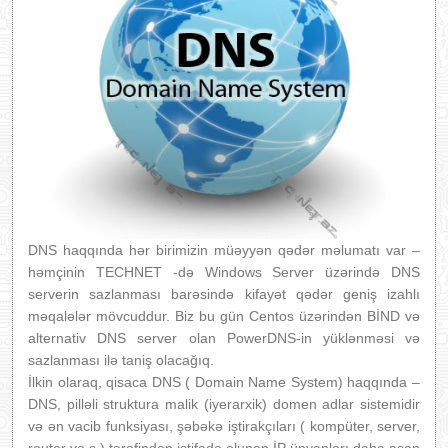
DNS haqqında hər birimizin müəyyən qədər məlumatı var –
həmçinin TECHNET -də Windows Server üzərində DNS
serverin sazlanması barəsində kifayət qədər geniş izahlı
məqalələr mövcuddur. Biz bu gün Centos üzərindən BİND və
alternativ DNS server olan PowerDNS-in yüklənməsi və
sazlanması ilə taniş olacağıq.
İlkin olaraq, qisaca DNS ( Domain Name System) haqqında –
DNS, pilləli struktura malik (iyerarxik) domen adlar sistemidir
və ən vacib funksiyası, şəbəkə iştirakçıları ( kompüter, server,