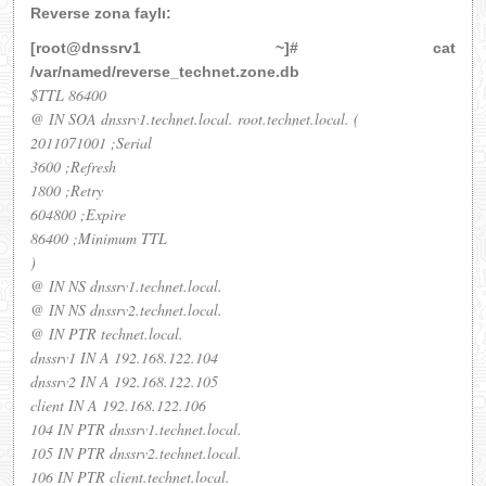
Reverse zona faylı:
[root@dnssrv1 ~]# cat
/var/named/reverse_technet.zone.db
$TTL 86400
@ IN SOA dnssrv1.technet.local. root.technet.local. (
2011071001 ;Serial
3600 ;Refresh
1800 ;Retry
604800 ;Expire
86400 ;Minimum TTL
)
@ IN NS dnssrv1.technet.local.
@ IN NS dnssrv2.technet.local.
@ IN PTR technet.local.
dnssrv1 IN A 192.168.122.104
dnssrv2 IN A 192.168.122.105
client IN A 192.168.122.106
104 IN PTR dnssrv1.technet.local.
105 IN PTR dnssrv2.technet.local.
106 IN PTR client.technet.local.