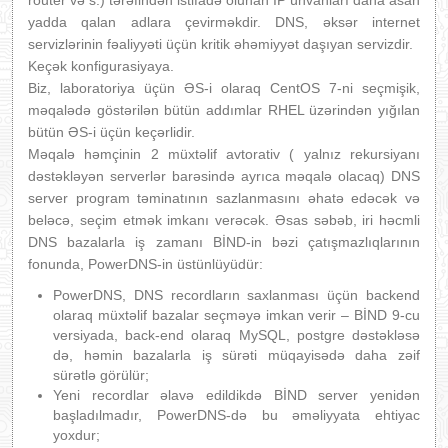
router və s.) tərəfindən istifadə olunan İP ünvanları daha asan
yadda qalan adlara çevirməkdir. DNS, əksər internet
servizlərinin fəaliyyəti üçün kritik əhəmiyyət daşıyan servizdir.
Keçək konfigurasiyaya.
Biz, laboratoriya üçün ƏS-i olaraq CentOS 7-ni seçmişik,
məqalədə göstərilən bütün addımlar RHEL üzərindən yığılan
bütün ƏS-i üçün keçərlidir.
Məqalə həmçinin 2 müxtəlif avtorativ ( yalnız rekursiyanı
dəstəkləyən serverlər barəsində ayrıca məqalə olacaq) DNS
server program təminatının sazlanmasını əhatə edəcək və
beləcə, seçim etmək imkanı verəcək. Əsas səbəb, iri həcmli
DNS bazalarla iş zamanı BİND-in bəzi çatışmazlıqlarının
fonunda, PowerDNS-in üstünlüyüdür:
PowerDNS, DNS recordların saxlanması üçün backend
olaraq müxtəlif bazalar seçməyə imkan verir – BİND 9-cu
versiyada, back-end olaraq MySQL, postgre dəstəkləsə
də, həmin bazalarla iş sürəti müqayisədə daha zəif
sürətlə görülür;
Yeni recordlar əlavə edildikdə BİND server yenidən
başladılmadır, PowerDNS-də bu əməliyyata ehtiyac
yoxdur;