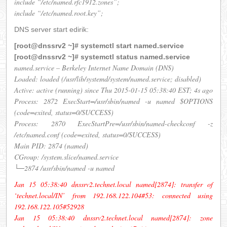
include “/etc/named.rfc1912.zones”;
include “/etc/named.root.key”;
DNS server start edirik:
[root@dnssrv2 ~]# systemctl start named.service
[root@dnssrv2 ~]# systemctl status named.service
named.service – Berkeley Internet Name Domain (DNS)
Loaded: loaded (/usr/lib/systemd/system/named.service; disabled)
Active: active (running) since Thu 2015-01-15 05:38:40 EST; 4s ago
Process: 2872 ExecStart=/usr/sbin/named -u named $OPTIONS
(code=exited, status=0/SUCCESS)
Process: 2870 ExecStartPre=/usr/sbin/named-checkconf -z
/etc/named.conf (code=exited, status=0/SUCCESS)
Main PID: 2874 (named)
CGroup: /system.slice/named.service
└─2874 /usr/sbin/named -u named
Jan 15 05:38:40 dnssrv2.technet.local named[2874]: transfer of
‘technet.local/IN’ from 192.168.122.104#53: connected using
192.168.122.105#52928
Jan 15 05:38:40 dnssrv2.technet.local named[2874]: zone