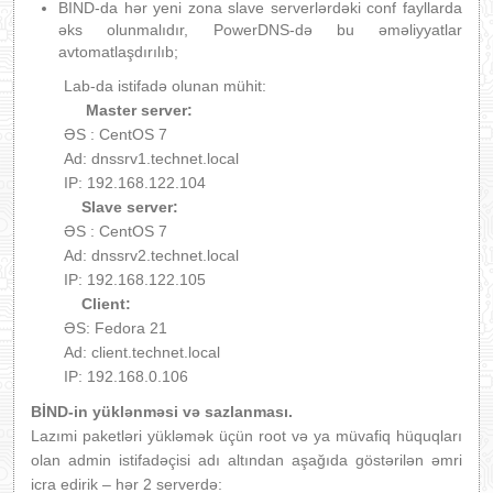
BIND-da hər yeni zona slave serverlərdəki conf fayllarda
əks olunmalıdır, PowerDNS-də bu əməliyyatlar
avtomatlaşdırılıb;
Lab-da istifadə olunan mühit:
Master server:
ƏS : CentOS 7
Ad: dnssrv1.technet.local
IP: 192.168.122.104
Slave server:
ƏS : CentOS 7
Ad: dnssrv2.technet.local
IP: 192.168.122.105
Client:
ƏS: Fedora 21
Ad: client.technet.local
IP: 192.168.0.106
BİND-in yüklənməsi və sazlanması.
Lazımi paketləri yükləmək üçün root və ya müvafiq hüquqları
olan admin istifadəçisi adı altından aşağıda göstərilən əmri
icra edirik – hər 2 serverdə: