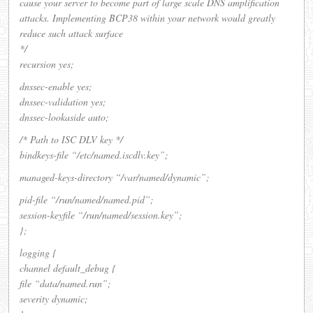
cause your server to become part of large scale DNS amplification
attacks. Implementing BCP38 within your network would greatly
reduce such attack surface
*/
recursion yes;
dnssec-enable yes;
dnssec-validation yes;
dnssec-lookaside auto;
/* Path to ISC DLV key */
bindkeys-file “/etc/named.iscdlv.key”;
managed-keys-directory “/var/named/dynamic”;
pid-file “/run/named/named.pid”;
session-keyfile “/run/named/session.key”;
};
logging {
channel default_debug {
file “data/named.run”;
severity dynamic;