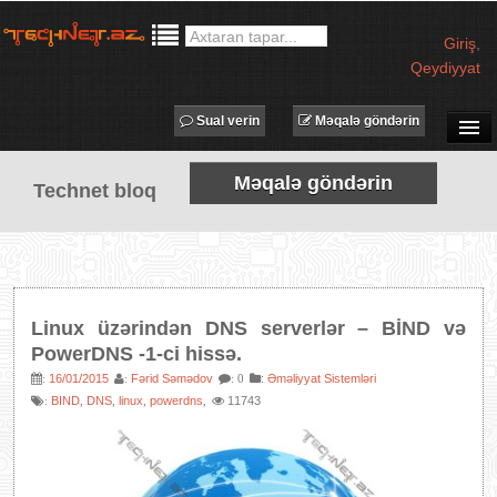
Giriş
,
Qeydiyyat
Sual verin
Məqalə göndərin
SUAL-CAVAB
Məqalə göndərin
Technet bloq
TECHNET TV
MƏQALƏLƏR
İŞ ELANLARI
TƏDBİRLƏR
Linux üzərindən DNS serverlər – BİND və
PROQRAMLAR
PowerDNS -1-ci hissə.
AVADANLIQLAR
16/01/2015
Fərid Səmədov
:
Əməliyyat Sistemləri
:
:
: 0
BIND
DNS
linux
powerdns
11743
:
,
,
,
,
IT LÜĞƏT
XƏBƏRLƏR