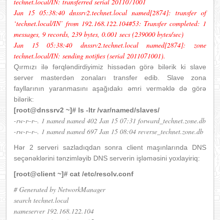
technet.local/IN: transferred serial 2011071001
Jan 15 05:38:40 dnssrv2.technet.local named[2874]: transfer of
‘technet.local/IN’ from 192.168.122.104#53: Transfer completed: 1
messages, 9 records, 239 bytes, 0.001 secs (239000 bytes/sec)
Jan 15 05:38:40 dnssrv2.technet.local named[2874]: zone
technet.local/IN: sending notifies (serial 2011071001).
Qırmızı ilə fərqləndirdiyimiz hissədən görə bilərik ki slave
server masterdən zonaları transfer edib. Slave zona
fayllarının yaranmasını aşağıdakı əmri verməklə də görə
bilərik:
[root@dnssrv2 ~]# ls -ltr /var/named/slaves/
-rw-r–r–. 1 named named 402 Jan 15 07:31 forward_technet.zone.db
-rw-r–r–. 1 named named 697 Jan 15 08:04 reverse_technet.zone.db
Hər 2 serveri sazladıqdan sonra client maşınlarında DNS
seçənəklərini tənzimləyib DNS serverin işləməsini yoxlayiriq:
[root@client ~]# cat /etc/resolv.conf
# Generated by NetworkManager
search technet.local
nameserver 192.168.122.104