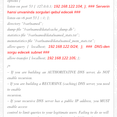
options {
listen-on port 53 { 127.0.0.1;
192.168.122.104; }; ### Serverin
hansi unvaninda sorgulari qebul edecek ###
listen-on-v6 port 53 { ::1; };
directory “/var/named”;
dump-file “/var/named/data/cache_dump.db”;
statistics-file “/var/named/data/named_stats.txt”;
memstatistics-file “/var/named/data/named_mem_stats.txt”;
allow-query { localhost;
192.168.122.0/24; }; ### DNS-den
sorgu edecek subnet ###
allow-transfer { localhost;
};
192.168.122.105;
/*
– If you are building an AUTHORITATIVE DNS server, do NOT
enable recursion.
– If you are building a RECURSIVE (caching) DNS server, you need
to enable
recursion.
– If your recursive DNS server has a public IP address, you MUST
enable access
control to limit queries to your legitimate users. Failing to do so will