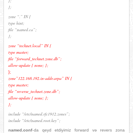
};
};
zone “.” IN {
type hint;
file “named.ca”;
};
zone “technet.local” IN {
type master;
file “forward_technet.zone.db”;
allow-update { none; };
};
zone”122.168.192.in-addr.arpa” IN {
type master;
file “reverse_technet.zone.db”;
allow-update { none; };
};
include “/etc/named.rfc1912.zones”;
include “/etc/named.root.key”;
named.conf
-da qeyd etdiyimiz forward və revers zona