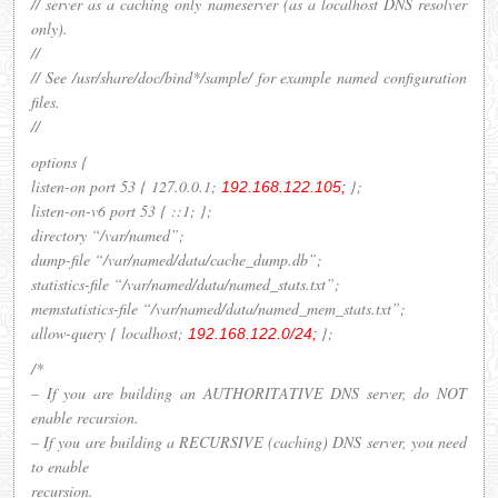
// server as a caching only nameserver (as a localhost DNS resolver
only).
//
// See /usr/share/doc/bind*/sample/ for example named configuration
files.
//
options {
listen-on port 53 { 127.0.0.1;
};
192.168.122.105;
listen-on-v6 port 53 { ::1; };
directory “/var/named”;
dump-file “/var/named/data/cache_dump.db”;
statistics-file “/var/named/data/named_stats.txt”;
memstatistics-file “/var/named/data/named_mem_stats.txt”;
allow-query { localhost;
};
192.168.122.0/24;
/*
– If you are building an AUTHORITATIVE DNS server, do NOT
enable recursion.
– If you are building a RECURSIVE (caching) DNS server, you need
to enable
recursion.