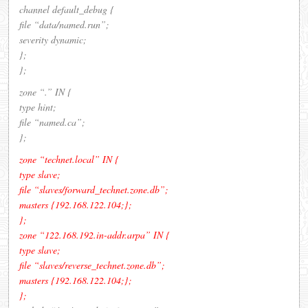
channel default_debug {
file “data/named.run”;
severity dynamic;
};
};
zone “.” IN {
type hint;
file “named.ca”;
};
zone “technet.local” IN {
type slave;
file “slaves/forward_technet.zone.db”;
masters {192.168.122.104;};
};
zone “122.168.192.in-addr.arpa” IN {
type slave;
file “slaves/reverse_technet.zone.db”;
masters {192.168.122.104;};
};