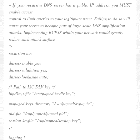
– If your recursive DNS server has a public IP address, you MUST
enable access
control to limit queries to your legitimate users. Failing to do so will
cause your server to become part of large scale DNS amplification
attacks. Implementing BCP38 within your network would greatly
reduce such attack surface
*/
recursion no;
dnssec-enable yes;
dnssec-validation yes;
dnssec-lookaside auto;
/* Path to ISC DLV key */
bindkeys-file “/etc/named.iscdlv.key”;
managed-keys-directory “/var/named/dynamic”;
pid-file “/run/named/named.pid”;
session-keyfile “/run/named/session.key”;
};
logging {