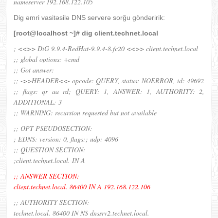
nameserver 192.168.122.105
Dig əmri vasitəsilə DNS serverə sorğu göndəririk:
[root@localhost ~]# dig client.technet.local
; <<>> DiG 9.9.4-RedHat-9.9.4-8.fc20 <<>> client.technet.local
;; global options: +cmd
;; Got answer:
;; ->>HEADER<<- opcode: QUERY, status: NOERROR, id: 49692
;; flags: qr aa rd; QUERY: 1, ANSWER: 1, AUTHORITY: 2,
ADDITIONAL: 3
;; WARNING: recursion requested but not available
;; OPT PSEUDOSECTION:
; EDNS: version: 0, flags:; udp: 4096
;; QUESTION SECTION:
;client.technet.local. IN A
;; ANSWER SECTION:
client.technet.local. 86400 IN A 192.168.122.106
;; AUTHORITY SECTION:
technet.local. 86400 IN NS dnssrv2.technet.local.