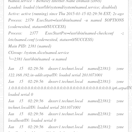
amed.service – Berkeley Internet Name Domain (DNS)
n
Loaded: loaded (/usr/lib/systemd/system/named.service; disabled)
Active: active (running) since Thu 2015-01-15 02:29:56 EST; 2s ago
Process: 2379 ExecStart=/usr/sbin/named -u named $OPTIONS
(code=exited, status=0/SUCCESS)
Process: 2377 ExecStartPre=/usr/sbin/named-checkconf -z
/etc/named.conf (code=exited, status=0/SUCCESS)
Main PID: 2381 (named)
CGroup: /system.slice/named.service
└─2381 /usr/sbin/named -u named
Jan 15 02:29:56 dnssrv1.technet.local named[2381]: zone
122.168.192.in-addr.arpa/IN: loaded serial 2011071001
Jan 15 02:29:56 dnssrv1.technet.local named[2381]: zone
1.0.0.0.0.0.0.0.0.0.0.0.0.0.0.0.0.0.0.0.0.0.0.0.0.0.0.0.0.0.0.0.ip6.arpa/IN
loaded serial 0
Jan 15 02:29:56 dnssrv1.technet.local named[2381]: zone
technet.local/IN: loaded serial 2011071001
Jan 15 02:29:56 dnssrv1.technet.local named[2381]: zone
localhost/IN: loaded serial 0
Jan 15 02:29:56 dnssrv1.technet.local named[2381]: zone