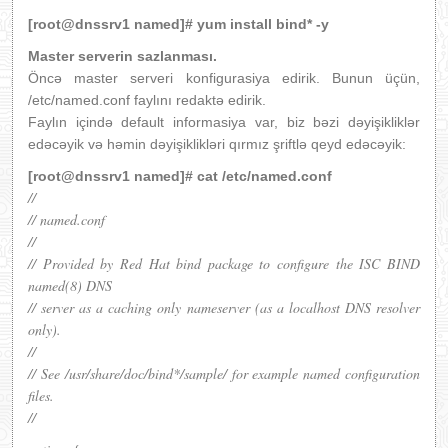
[root@dnssrv1 named]# yum install bind* -y
Master serverin sazlanması.
Öncə master serveri konfigurasiya edirik. Bunun üçün,
/etc/named.conf faylını redaktə edirik.
Faylın içində default informasiya var, biz bəzi dəyişikliklər
edəcəyik və həmin dəyişiklikləri qırmız şriftlə qeyd edəcəyik:
[root@dnssrv1 named]# cat /etc/named.conf
//
// named.conf
//
// Provided by Red Hat bind package to configure the ISC BIND
named(8) DNS
// server as a caching only nameserver (as a localhost DNS resolver
only).
//
// See /usr/share/doc/bind*/sample/ for example named configuration
files.
//