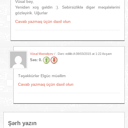
Vüsal bəy,
Yenidən xoş gəldin :). Səbirsizliklə digər məqalələrini
gözləyirik. Uğurlar
Cavab yazmaq üçün daxil olun
Vüsal Məstəliyev
/ . Dərc edilib:A
08/03/2015 at 1:22 Axşam
Səs:
0.
Təşəkkürlər Elgüc müəllim
Cavab yazmaq üçün daxil olun
Şərh yazın