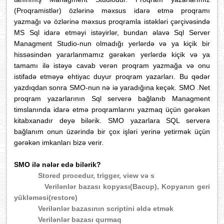
(Proqramistlər) özlərinə məxsus idarə etmə proqramı
yazmağı və özlərinə məxsus proqramla istəkləri çərçivəsində
MS Sql idarə etməyi istəyirlər, bundan əlavə Sql Server
Managment Studio-nun olmadığı yerlərdə və ya kiçik bir
hissəsindən yararlanmamız gərəkən yerlərdə kiçik və ya
tamamı ilə istəyə cavab verən proqram yazmağa və onu
istifadə etməyə ehtiyac duyur proqram yazarları. Bu qədər
yazdıqdan sonra SMO-nun nə iə yaradığına keçək. SMO .Net
proqram yazarlarının Sql serverə bağlanıb Managment
timslanında idarə etmə proqramlarını yazmaq üçün gərəkən
kitabxanadır deyə bilərik. SMO yazarlara SQL serverə
bağlanım onun üzərində bir çox işləri yerinə yetirmək üçün
gərəkən imkanları bizə verir.
SMO ilə nələr edə bilərik?
Stored procedur, trigger, vie
w
və s
Verilənlər bazası kopyası(Bacup), Kopyanın geri
yükləməsi(restore)
Verilənlər bazasının scriptini əldə etmək
Verilənlər bazası qurmaq