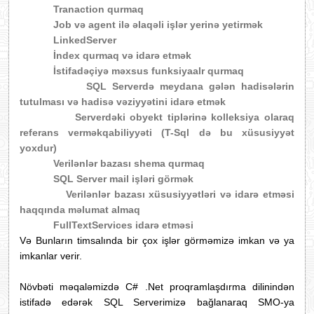
Tranaction qurmaq
Job və agent ilə əlaqəli işlər yerinə yetirmək
LinkedServer
İndex qurmaq və idarə etmək
İstifadəçiyə məxsus funksiyaalr qurmaq
SQL Serverdə meydana gələn hadisələrin
tutulması və hadisə vəziyyətini idarə etmək
Serverdəki obyekt
tiplərinə kolleksiya olaraq
referans verməkqabiliyyəti (T-Sql də bu xüsusiyyət
yoxdur)
Verilənlər bazası shema qurmaq
SQL Server mail işləri görmək
Verilənlər bazası xüsusiyyətləri və idarə etməsi
haqqında məlumat almaq
FullTextServices idarə etməsi
Və Bunların timsalında bir çox işlər görməmizə imkan və ya
imkanlar verir.
Növbəti məqaləmizdə C
# .Net
proqramlaşdırma dilinindən
istifadə edərək SQL Serverimizə bağlanaraq SMO-ya