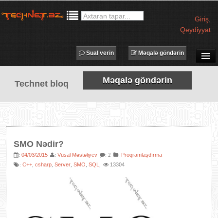
Giriş
,
Qeydiyyat
Sual verin
Məqalə göndərin
SUAL-CAVAB
Məqalə göndərin
Technet bloq
TECHNET TV
MƏQALƏLƏR
İŞ ELANLARI
TƏDBİRLƏR
SMO Nədir?
PROQRAMLAR
04/03/2015
Vüsal Məstəliyev
:
Proqramlaşdırma
:
:
: 2
C++
csharp
Server
SMO
SQL
13304
:
,
,
,
,
,
AVADANLIQLAR
IT LÜĞƏT
XƏBƏRLƏR