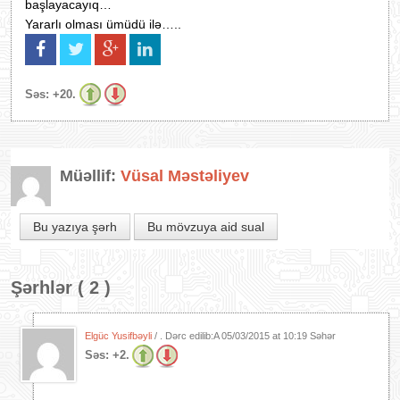
başlayacayıq…
Yararlı olması ümüdü ilə…..
Səs:
+20.
Müəllif:
Vüsal Məstəliyev
Bu yazıya şərh
Bu mövzuya aid sual
Şərhlər ( 2 )
Elgüc Yusifbəyli
/ . Dərc edilib:A
05/03/2015 at 10:19 Səhər
Səs:
+2.