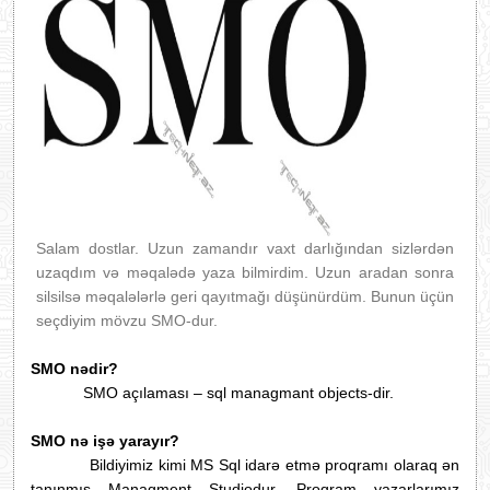
Salam dostlar. Uzun zamand
ır vaxt darlığından sizlərdən
uzaqdım və məqalədə yaza bilmirdim. Uzun aradan sonra
silsilsə məqalələrlə geri qayıtmağı düşünürdüm. Bunun üçün
seçdiyim mövzu SMO-dur.
SMO nədir?
SMO açılaması – sql managmant objects-dir.
SMO nə işə yarayır?
Bildiyimiz kimi MS Sql idarə etmə proqramı olaraq ən
tanınmış Managment Studiodur. Proqram yazarlarımız