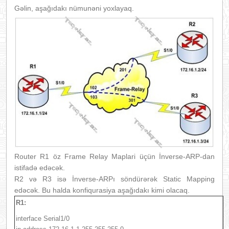
Gəlin, aşağıdakı nümunəni yoxlayaq.
Router R1 öz Frame Relay Maplari üçün İnverse-ARP-dan
istifadə edəcək.
R2 və R3 isə İnverse-ARPı söndürərək Static Mapping
edəcək. Bu halda konfiqurasiya aşağıdakı kimi olacaq.
R1:
interface Serial1/0