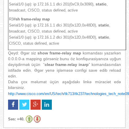
static
Serial1/0 (up): ip 172.16.1.1 dlci 201(0xC9,0x3090),
,
broadcast, CISCO, status defined, active
R3#
sh frame-relay map
static
Serial1/0 (up): ip 172.16.1.1 dlci 301(0x12D,0x48D0),
,
broadcast, CISCO, status defined, active
static
Serial1/0 (up): ip 172.16.1.2 dlci 301(0x12D,0x48D0),
,
CISCO, status defined, active
Qeyd: Əgər siz
show frame-relay map
komandası yazarkən
0.0.0.0-a mapping görsəniz bunu öz konfiqurasiyanıza uyğun
dəyişdirmək üçün
“
clear frame-relay inarp
” komandasından
istifadə edin.
Əgər yenə işləməsə configi save edib reload
edin.
Daha
çox məlumat üçün aşağıdakı linkə müraciət edə
bilərsiniz.
http://www.cisco.com/en/US/tech/tk713/tk237/technologies_tech_note0
Səs:
+40.