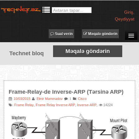
Giriş
,
Qeydiyyat
Sual verin
Məqalə göndərin
SUAL-CAVAB
Məqalə göndərin
Technet bloq
TECHNET TV
MƏQALƏLƏR
İŞ ELANLARI
TƏDBİRLƏR
Frame-Relay-de Inverse-ARP (Tərsinə ARP)
PROQRAMLAR
10/03/2015
Elmir Məmmədov
:
Cisco
:
:
: 1
Frame Relay
Frame Relay Inverse ARP
Inverse-ARP
14224
:
,
,
,
AVADANLIQLAR
IT LÜĞƏT
XƏBƏRLƏR