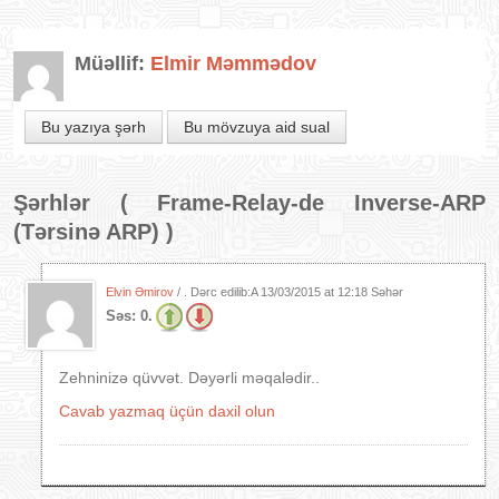
Müəllif:
Elmir Məmmədov
Bu yazıya şərh
Bu mövzuya aid sual
Şərhlər (
Frame-Relay-de Inverse-ARP
(Tərsinə ARP)
)
Elvin Əmirov
/ . Dərc edilib:A
13/03/2015 at 12:18 Səhər
Səs:
0.
Zehninizə qüvvət. Dəyərli məqalədir..
Cavab yazmaq üçün daxil olun