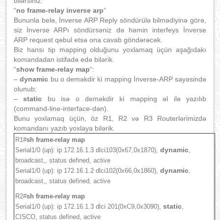
bilərsiniz.
“
no frame-relay inverse arp
”
Bununla belə, İnverse ARP Reply söndürülə bilmədiyinə görə,
siz İnverse ARPı söndürsəniz də həmin interfeys İnverse
ARP
request qəbul etsə ona cavab göndərəcək.
Biz hansı tip mapping olduğunu yoxlamaq üçün aşağıdakı
komandadan istifadə edə bilərik.
“
show frame-relay map
“:
–
dynamic
bu o deməkdir ki mapping İnverse-ARP sayəsində
olunub;
–
static
bu isə o deməkdir ki mapping əl ilə yazılıb
(command-line-interface-dən).
Bunu yoxlamaq üçün, öz R1, R2 və R3 Routerlərimizdə
komandanı yazıb yoxlaya bilərik.
R1#
sh frame-relay map
dynamic
Serial1/0 (up): ip 172.16.1.3 dlci103(0x67,0x1870),
,
broadcast,, status defined, active
dynamic
Serial1/0 (up): ip 172.16.1.2 dlci102(0x66,0x1860),
,
broadcast,, status defined, active
R2#
sh frame-relay map
static
Serial1/0 (up): ip 172.16.1.3 dlci 201(0xC9,0x3090),
,
CISCO, status defined, active