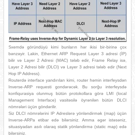
Sxemdə göründüyü kimi bunların hər ikisi bir-birinə çox
bənzəyir. Lakin, Ethernet ARP Request Layer 3 adresi (İP)
bilir və Layer 2 Adresi (MAC) tələb edir, Frame Relay isə,
Layer 2 Adresi bilir (DLCI) və Layer 3 adresi tələb edir (Next
Hop IP Address).
Routerdə interface yandırılan kimi, router həmin interfeysdən
Inverse-ARP requesti gondərəcək.
Bu sorğu interfeysdə
konfiqurasiya olunmuş bütün protokollara görə LMI (local
Management Interface) vasitəsilə öyrənilən bütün DLCI
nömrələri üçün göndərilir.
Siz DLCI nömrələrini IP Adreslərə yönləndirmək (map) üçün
Inverse-ARPa etibar edə bilərsiniz. Amma əgər istəsəniz,
situasiyadan asılı olaraq statik yönləndirmə (static map) edə
bilərsiniz.