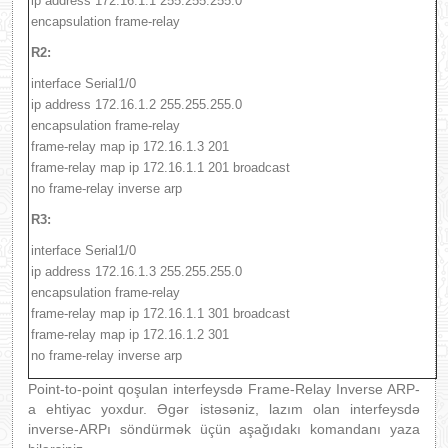
ip address 172.16.1.1 255.255.255.0
encapsulation frame-relay
R2:
interface Serial1/0
ip address 172.16.1.2 255.255.255.0
encapsulation frame-relay
frame-relay map ip 172.16.1.3 201
frame-relay map ip 172.16.1.1 201 broadcast
no frame-relay inverse arp
R3:
interface Serial1/0
ip address 172.16.1.3 255.255.255.0
encapsulation frame-relay
frame-relay map ip 172.16.1.1 301 broadcast
frame-relay map ip 172.16.1.2 301
no frame-relay inverse arp
Point-to-point qoşulan interfeysdə Frame-Relay Inverse ARP-
a ehtiyac yoxdur. Əgər istəsəniz, lazım olan interfeysdə
inverse-ARPı söndürmək üçün aşağıdakı komandanı yaza