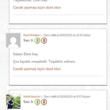
Təşəkkürlər, Elvin bəy.
Cavab yazmaq üçün daxil olun
Rauf Khalafov
/ . Dərc edilib:A
29/03/2015 at 10:43 Səhər
Səs:
0.
Salam Elvin bəy.
Çox faydalı məqalədir. Təşəkkür edirəm.
Cavab yazmaq üçün daxil olun
Nahid Nesirov
/ . Dərc edilib:A
23/06/2015 at 5:57 Axşam
Səs:
0.