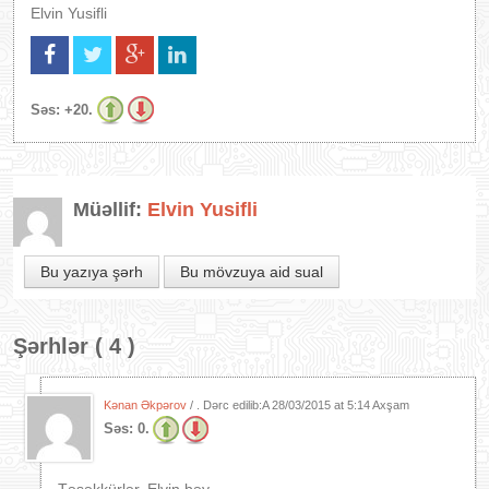
Elvin Yusifli
Səs:
+20.
Müəllif:
Elvin Yusifli
Bu yazıya şərh
Bu mövzuya aid sual
Şərhlər ( 4 )
Kənan Əkpərov
/ . Dərc edilib:A
28/03/2015 at 5:14 Axşam
Səs:
0.