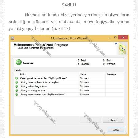
Şəkil.11
Növbəti addımda bizə yerinə yetirlmiş əməliyyatların
ardıcıllığını göstərir və statusunda müvəffəqiyyətlə yerinə
yetirildiyi qeyd olunur. (Şəkil.12)