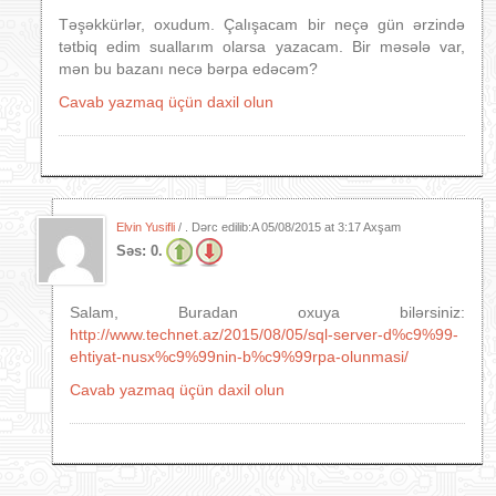
Təşəkkürlər, oxudum. Çalışacam bir neçə gün ərzində
tətbiq edim suallarım olarsa yazacam. Bir məsələ var,
mən bu bazanı necə bərpa edəcəm?
Cavab yazmaq üçün daxil olun
Elvin Yusifli
/ . Dərc edilib:A
05/08/2015 at 3:17 Axşam
Səs:
0.
Salam, Buradan oxuya bilərsiniz:
http://www.technet.az/2015/08/05/sql-server-d%c9%99-
ehtiyat-nusx%c9%99nin-b%c9%99rpa-olunmasi/
Cavab yazmaq üçün daxil olun