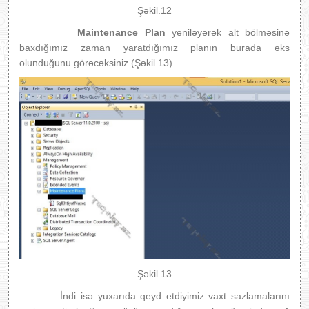
Şəkil.12
Maintenance Plan
yeniləyərək alt bölməsinə
baxdığımız zaman yaratdığımız planın burada əks
olunduğunu görəcəksiniz.(Şəkil.13)
Şəkil.13
İndi isə yuxarıda qeyd etdiyimiz vaxt sazlamalarını