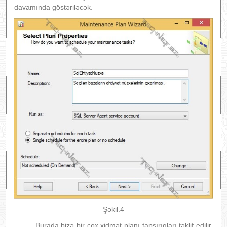
davamında göstəriləcək.
Şəkil.4
Burada bizə bir çox xidmət planı tapşırıqları təklif edilir.