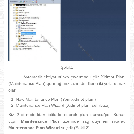
Şəkil.1
Avtomatik ehtiyat nüsxə çıxarmaq üçün Xidmət Planı
(Maintenance Plan) qurmağımız lazımdır. Bunu iki yolla etmək
olar.
New Maintenance Plan (Yeni xidmət planı)
Maintenance Plan Wizard (Xidmət planı sehrbazı)
Biz 2-ci metoddan istifadə edərək plan quracağıq. Bunun
üçün
Maintenance Plan
üzərində sağ düyməni sıxaraq
Maintenance Plan Wizard
seçirik.(Şəkil.2)