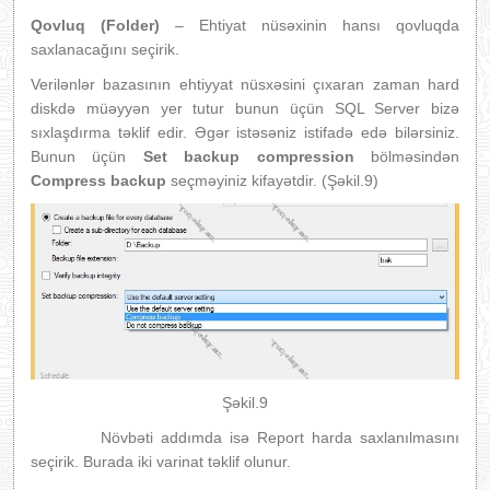
Qovluq (Folder)
– Ehtiyat nüsəxinin hansı qovluqda
saxlanacağını seçirik.
Verilənlər bazasının ehtiyyat nüsxəsini çıxaran zaman hard
diskdə müəyyən yer tutur bunun üçün SQL Server bizə
sıxlaşdırma təklif edir. Əgər istəsəniz istifadə edə bilərsiniz.
Bunun üçün
Set backup compression
bölməsindən
Compress backup
seçməyiniz kifayətdir. (Şəkil.9)
Şəkil.9
Növbəti addımda isə Report harda saxlanılmasını
seçirik. Burada iki varinat təklif olunur.