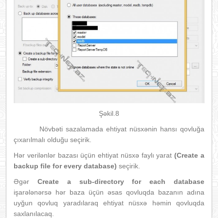
Şəkil.8
Növbəti sazalamada ehtiyat nüsxənin hansı qovluğa
çıxarılmalı olduğu seçirik.
Hər verilənlər bazası üçün ehtiyat nüsxə faylı yarat
(Create a
backup file for every database)
seçirik.
Əgər
Create a sub-directory for each database
işarələnərsə hər baza üçün əsas qovluqda bazanın adına
uyğun qovluq yaradılaraq ehtiyat nüsxə həmin qovluqda
saxlanılacaq.