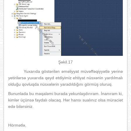
Şəkil.17
Yuxarıda göstərilən əməliyyat müvəffəqiyyətlə yerinə
yetirilərsə yuxarıda qeyd etdiyimiz ehtiyat nüsxənin yardılmalı
olduğu qovluqda nüsxələrin yaradıldığını görmüş oluruq.
Bununlada bu məqaləmi burada yekunlaşdırıram. İnanıram ki,
kimlər üçünsə faydalı olacaq. Hər hansı sualınız olsa müraciət
edə bilərsiniz.
Hörmətlə,