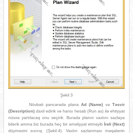
Şəkil.3
Növbəti pəncərədə plana
Ad (Name)
və
Təsvir
(Description)
daxil edirik və hansı hesab (Run as) ilə ehtiyyat
nüsxə yartılacaq onu seçirik. Burada planın vaxtını sazlaya
bilərik amma biz burada heç bir əməliyyat etməyib
İrəli (Next)
düyməsini sıxırıq. (Şəkil.4). Vaxtın sazlanması məqalənin