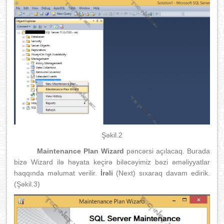
Şəkil.2
Maintenance Plan Wizard
pəncərsi açılacaq. Burada
bizə Wizard ilə həyata keçirə biləcəyimiz bəzi əməliyyatlar
haqqında məlumat verilir.
İrəli
(Next) sıxaraq davam edirik.
(Şəkil.3)