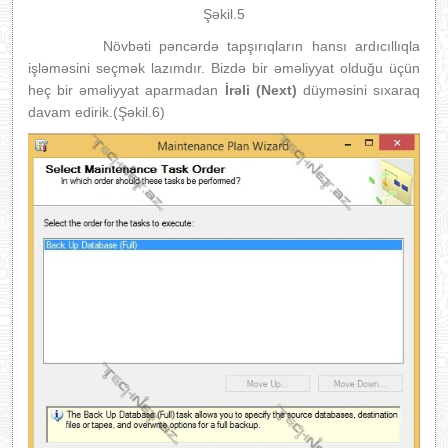
Şəkil.5
Növbəti pəncərdə tapşırıqların hansı ardıcıllıqla
işləməsini seçmək lazımdır. Bizdə bir əməliyyat olduğu üçün
heç bir əməliyyat aparmadan
İrəli (Next)
düyməsini sıxaraq
davam edirik.(Şəkil.6)