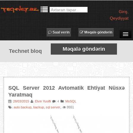
Giriş
,
Qeydiyyat
Sual verin
Məqalə göndərin
SUAL-CAVAB
Məqalə göndərin
Technet bloq
TECHNET TV
MƏQALƏLƏR
İŞ ELANLARI
TƏDBİRLƏR
SQL Server 2012 Avtomatik Ehtiyat Nüsxə
PROQRAMLAR
Yaratmaq
AVADANLIQLAR
28/03/2015
Elvin Yusifli
:
MsSQL
:
:
: 4
auto backup
backup
sql server
9551
:
,
,
,
IT LÜĞƏT
XƏBƏRLƏR