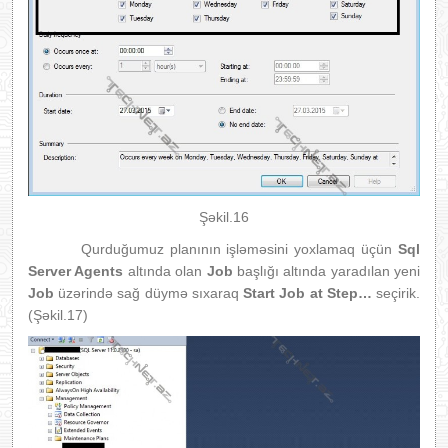
Şəkil.16
Qurduğumuz planının işləməsini yoxlamaq üçün
Sql
Server Agents
altında olan
Job
başlığı altında yaradılan yeni
Job
üzərində sağ düymə sıxaraq
Start Job at Step…
seçirik.
(Şəkil.17)