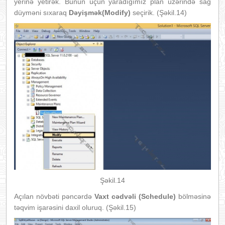
yerinə yetirək. Bunun üçün yaradığımız plan üzərində sağ
düyməni sıxaraq
Dəyişmək(Modify)
seçirik. (Şəkil.14)
Şəkil.14
Açılan növbəti pəncərdə
Vaxt cədvəli (Schedule)
bölməsinə
təqvim işarəsini daxil oluruq. (Şəkil.15)