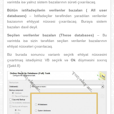
varintda isə yalnız sistem bazalarının sürəti çıxarılacaq.
Bütün istifadəçilərin verilənlər bazaları ( All user
databases)
– İstifadəçilər tərəfindən yaradılan verilənlər
bazasının ehtiyyat nüsxəsi çıxarılacaq. Buraya sistem
bazaları daxil deyil.
Seçilən verilənlər bazaları (These databases)
– Bu
varintda isə sizin tərəfdən seçilən verilənlər bazalarının
ehtiyat nüsxələri çıxarılacaq.
Biz burada sonuncu variantı seçirik ehtiyat nüsxəsini
çıxartmaq istədiyimiz VB seçirik və
Ok
düyməsini sıxırıq
(Şəkil.8)