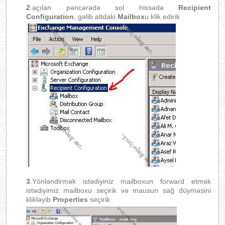
2
.açılan pəncərədə sol hissədə
Recipient
Configuration
, gəlib altdaki
Mailbox
u klik edirik
3
.Yönləndirmək istədiyiniz mailboxun forward etmək
istədiyimiz mailboxu seçirik və mausun sağ düyməsini
klikləyib
Properties
seçirik