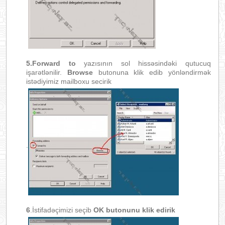
5.Forward to
yazısının sol hissəsindəki qutucuq
işarətlənilir.
Browse
butonuna klik edib yönləndirmək
istədiyimiz mailboxu secirik
.
6
.İstifadəçimizi seçib
OK butonunu klik edirik