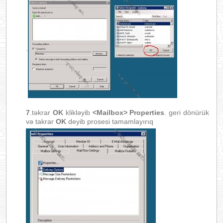
.
7
.təkrar
OK
klikləyib
<Mailbox> Properties
. geri dönürük
və takrar
OK
deyib prosesi tamamlayırıq