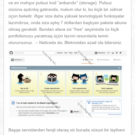
və ən məhşur pulsuz kod “anbarıdır” (storage). Pulsuz
sözünə aydınlıq gətirəndə, məlum olur ki, bu kiçik bir xidmət
üçün belədir. Əgər sizə daha yüksək texnologiyalı funksiyalar
lazımdırsa, onda sizə aylıq 7 dollardan başlıyan paketə abunə
olmaq gərəkdir. Bundan əlavə siz “free” seçimində öz kiçik
portfolionuzu yaratmaq üçün lazımi resurslarla təmin
olunursunuz. – Nəticədə də, Bloknotdan azad ola bilərsiniz.
Başqa servislərdən fərqli olaraq siz burada xüsusi bir layihəni