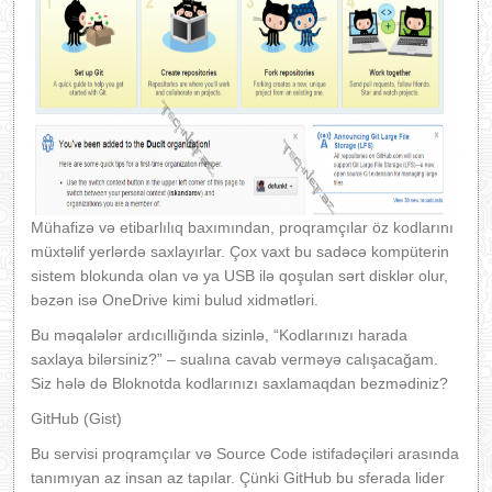
Mühafizə və etibarlılıq baxımından, proqramçılar öz kodlarını
müxtəlif yerlərdə saxlayırlar. Çox vaxt bu sadəcə kompüterin
sistem blokunda olan və ya USB ilə qoşulan sərt disklər olur,
bəzən isə OneDrive kimi bulud xidmətləri.
Bu məqalələr ardıcıllığında sizinlə, “Kodlarınızı harada
saxlaya bilərsiniz?” – sualına cavab verməyə calışacağam.
Siz hələ də Bloknotda kodlarınızı saxlamaqdan bezmədiniz?
GitHub (Gist)
Bu servisi proqramçılar və Source Code istifadəçiləri arasında
tanımıyan az insan az tapılar. Çünki GitHub bu sferada lider