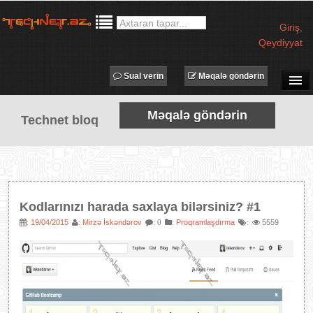
Giriş
,
Qeydiyyat
Sual verin
Məqalə göndərin
SUAL-CAVAB
Məqalə göndərin
Technet bloq
TECHNET TV
MƏQALƏLƏR
İŞ ELANLARI
TƏDBİRLƏR
Kodlarınızı harada saxlaya bilərsiniz? #1
PROQRAMLAR
19/04/2015
Mirzə İskəndərov
:
Proqramlaşdırma
5559
:
:
: 0
:
AVADANLIQLAR
IT LÜĞƏT
XƏBƏRLƏR