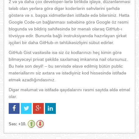
2 və ya daha çox developer-lərlə birlikdə işləyə, düzənlənməsi
tələb olan yerlərə görə digər koderlərin səhvlərini şərhdə
göstərə və s. başqa xidmətlərdən istifadə edə bilərsiniz. Hətta
Google Code-un bağlanması səbəbinə görə Google öz rəsmi
blogunda və bildiriş səhifəsində bir mənalı olaraq GitHub-ı
tövsiyyə edir. Bununla bağlı instruksiyanıda hazırlayan şirkət
işçiləri bir daha GitHub-ın təhlükəsizliyini sübut edirlər.
GitHub Gist vasitəsilə isə siz öz kodlarınızı heç kimin görə
bilməyəcəyi privat şəkildə saxlamaq imkanına nail olursunuz.
Bu hələ son deyil! – bu servisdə əlavə edilmiş bütün public
materiallarını siz axtara və istədiyiniz kod hissəsində istifadə
etmək azadlığındasınız.
Digər məlumat və istifadə qaydalarını rəsmi saytda əldə etməl
olar.
Səs:
+10.