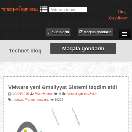
Giriş
,
Qeydiyyat
Sual verin
Məqalə göndərin
SUAL-CAVAB
Məqalə göndərin
Technet bloq
TECHNET TV
MƏQALƏLƏR
İŞ ELANLARI
TƏDBİRLƏR
VMware yeni Əməliyyat Sistemi təqdim etdi
PROQRAMLAR
22/04/2015
Elvin Əmirov
:
Virtuallaşdırma/Bulud
:
:
: 0
#news
Photon
vmware
10217
:
,
,
,
AVADANLIQLAR
IT LÜĞƏT
XƏBƏRLƏR