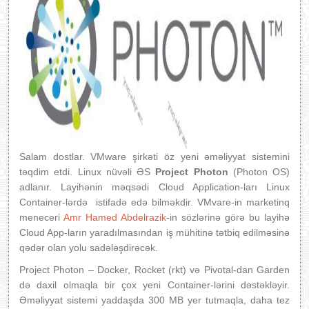
Salam dostlar. VMware şirkəti öz yeni əməliyyat sistemini
təqdim etdi. Linux nüvəli ƏS
Project Photon
(Photon OS)
adlanır. Layihənin məqsədi Cloud Application-ları Linux
Container-lərdə istifadə edə bilməkdir. VMvare-in marketinq
meneceri
Amr Hamed Abdelrazik
-in sözlərinə görə bu layihə
Cloud App-ların yaradılmasından iş mühitinə tətbiq edilməsinə
qədər olan yolu sadələşdirəcək.
Project Photon – Docker, Rocket (rkt) və Pivotal-dan Garden
də daxil olmaqla bir çox yeni Container-lərini dəstəkləyir.
Əməliyyat sistemi yaddaşda 300 MB yer tutmaqla, daha tez