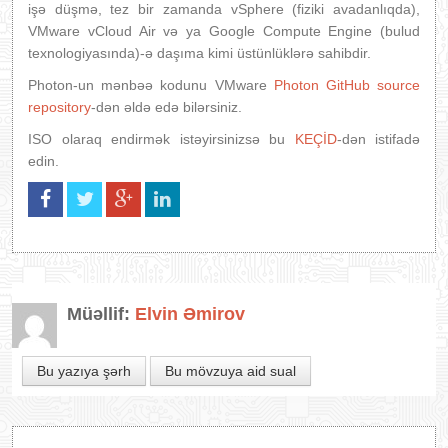
işə düşmə, tez bir zamanda vSphere (fiziki avadanlıqda),
VMware vCloud Air və ya Google Compute Engine (bulud
texnologiyasında)-ə daşıma kimi üstünlüklərə sahibdir.
Photon-un mənbəə kodunu VMware
Photon GitHub source
repository
-dən əldə edə bilərsiniz.
ISO olaraq endirmək istəyirsinizsə bu
KEÇİD
-dən istifadə
edin.
Müəllif:
Elvin Əmirov
Bu yazıya şərh
Bu mövzuya aid sual