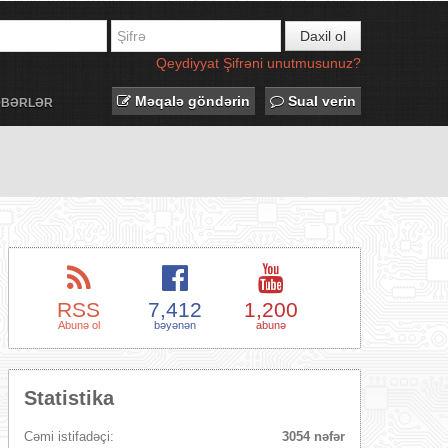
Daxil ol
Qeydiyyat
Şifrəni unutmusunuz?
Məqalə göndərin
Sual verin
ƏBƏRLƏR
RSS
7,412
1,200
Abunə ol
bəyənən
abunə
Statistika
Cəmi istifadəçi:
3054 nəfər