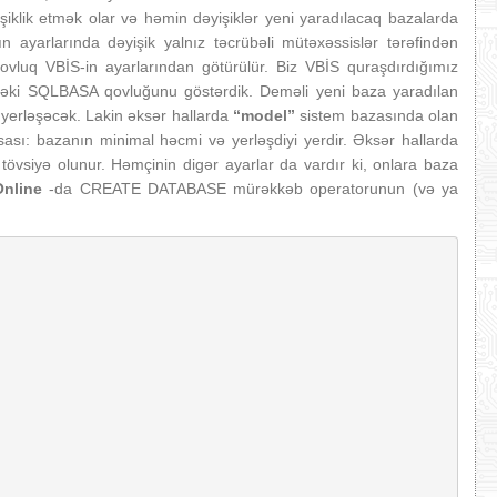
iklik etmək olar və həmin dəyişiklər yeni yaradılacaq bazalarda
 ayarlarında dəyişik yalnız təcrübəli mütəxəssislər tərəfindən
 qovluq VBİS-in ayarlarından götürülür. Biz VBİS quraşdırdığımız
indəki SQLBASA qovluğunu göstərdik. Deməli yeni baza yaradılan
yerləşəcək. Lakin əksər hallarda
“model”
sistem bazasında olan
sası: bazanın minimal həcmi və yerləşdiyi yerdir. Əksər hallarda
tövsiyə olunur. Həmçinin digər ayarlar da vardır ki, onlara baza
Online
-da CREATE DATABASE mürəkkəb operatorunun (və ya