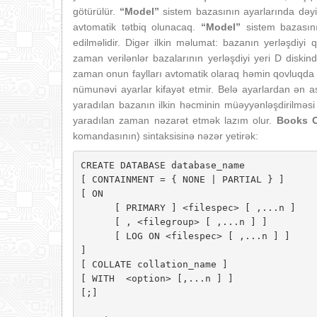
götürülür.
“Model”
sistem bazasının ayarlarında dəyiş
avtomatik tətbiq olunacaq.
“Model”
sistem bazasının
edilməlidir. Digər ilkin məlumat: bazanın yerləşdiyi
zaman verilənlər bazalarının yerləşdiyi yeri D disk
zaman onun faylları avtomatik olaraq həmin qovluqda 
nümunəvi ayarlar kifayət etmir. Belə ayarlardan ən a
yaradılan bazanın ilkin həcminin müəyyənləşdirilməsi 
yaradılan zaman nəzarət etmək lazım olur.
Books 
komandasının) sintaksisinə nəzər yetirək:
CREATE DATABASE database_name 

[ CONTAINMENT = { NONE | PARTIAL } ]

[ ON 

      [ PRIMARY ] <filespec> [ ,...n ] 

      [ , <filegroup> [ ,...n ] ] 

      [ LOG ON <filespec> [ ,...n ] ] 

] 

[ COLLATE collation_name ]

[ WITH  <option> [,...n ] ]

[;]
