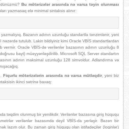
gördünüzmü?
Bu mötərizələr arasında nə varsa təyin olunması
ları yazmasaq elə minimal sintaksis alınır:
azmalıyıq. Bazanın adının uzunluğu standartla tənzimlənir, yəni
nəzərdə tutulub. Lakin bildiyiniz kimi Oracle VBİS standartlardan
b vermir. Oracle VBİS-də verilənlər bazasının adının uzunluğu 8
 doğrusu bayt) müəyyənləşdirilib. Microsoft SQL Server standartın
azasının adının maksimal uzunluğu 128 simvoldur. Adlandırma və
anışacağıq.
}.
Fiqurlu mötərizələrin arasında nə varsa mütləqdir
, yəni biz
taksisin ikinci sətrinə baxaq:
təqdim olunmuş bir yenilikdir. Verilənlər bazasına giriş hüququ
rametrlər verilənlər bazasında deyil VBİS-da yerləşir. Bəzən bir
ək lazım olur. Bu zaman giriş hüququ olan istifadəçilər (loqinlər)