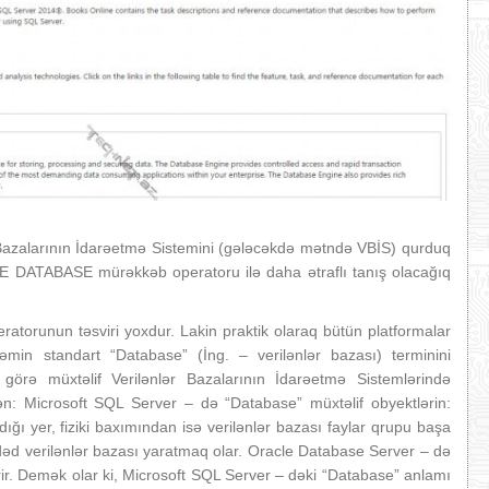
 Bazalarının İdarəetmə Sistemini (gələcəkdə mətndə VBİS) qurduq
E DATABASE mürəkkəb operatoru ilə daha ətraflı tanış olacağıq
runun təsviri yoxdur. Lakin praktik olaraq bütün platformalar
əmin standart “Database” (İng. – verilənlər bazası) terminini
 görə müxtəlif Verilənlər Bazalarının İdarəetmə Sistemlərində
ən: Microsoft SQL Server – də “Database” müxtəlif obyektlərin:
ıdığı yer, fiziki baxımından isə verilənlər bazası faylar qrupu başa
ədəd verilənlər bazası yaratmaq olar. Oracle Database Server – də
rir. Demək olar ki, Microsoft SQL Server – dəki “Database” anlamı