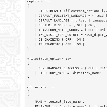
<option> ::=

{

      FILESTREAM ( <filestream_option> [,...n ] )

    | DEFAULT_FULLTEXT_LANGUAGE = { lcid | language_name | language_alias }

    | DEFAULT_LANGUAGE = { lcid | language_name | language_alias }

    | NESTED_TRIGGERS = { OFF | ON }

    | TRANSFORM_NOISE_WORDS = { OFF | ON}

    | TWO_DIGIT_YEAR_CUTOFF = <two_digit_year_cutoff> 

    | DB_CHAINING { OFF | ON }

    | TRUSTWORTHY { OFF | ON }

}

<filestream_option> ::=

{

      NON_TRANSACTED_ACCESS = { OFF | READ_ONLY | FULL }

    | DIRECTORY_NAME = 'directory_name' 

}

<filespec> ::= 

{

(

    NAME = logical_file_name ,

    FILENAME = { 'os_file_name' | 'filestr