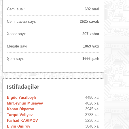
Cəmi sual:
692 sual
Cəmi cavab sayı:
2625 cavab
Xəbər sayı:
207 xəbər
Məqalə sayı:
1069 yazı
Şərh sayı:
1666 şərh
İstifadəçilər
Elgüc Yusifbəyli
4490 xal
MirCeyhun Musayev
4028 xal
Kənan Əkpərov
3945 xal
Turqut Vəliyev
3738 xal
Farhad KARIMOV
3230 xal
Elvin Əmirov
3048 xal