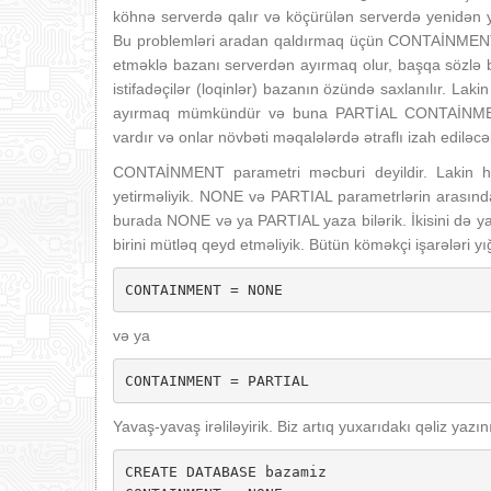
köhnə serverdə qalır və köçürülən serverdə yenidən y
Bu problemləri aradan qaldırmaq üçün CONTAİNMENT (İ
etməklə bazanı serverdən ayırmaq olur, başqa sözlə 
istifadəçilər (loqinlər) bazanın özündə saxlanılır. La
ayırmaq mümkündür və buna PARTİAL CONTAİNMENT
vardır və onlar növbəti məqalələrdə ətraflı izah ediləcə
CONTAİNMENT parametri məcburi deyildir. Lakin h
yetirməliyik. NONE və PARTIAL parametrlərin arasında 
burada NONE və ya PARTIAL yaza bilərik. İkisini də ya
birini mütləq qeyd etməliyik. Bütün köməkçi işarələri y
CONTAINMENT = NONE
və ya
CONTAINMENT = PARTIAL
Yavaş-yavaş irəliləyirik. Biz artıq yuxarıdakı qəliz yazının
CREATE DATABASE bazamiz 
