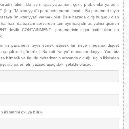
aradılmalıdır. Bu isə miqrasiya zamanı çoxlu problemlər yaradır.
ng. “Muxtariyyət”) parametri yaradılmışdır. Bu parametri təyin
bazaya “muxtariyyat” vermək olur. Belə bazada giriş hüququ olan
kin hal-hazırda bazanı serverdən tam ayırmaq olmur, yalnız qismən
 deyilir. CONTAİNMENT parametrinin digər üstünlükləri də
k.
əmin parametri təyin etmək istəsək bir neçə məqama diqqət
şaquli xətt görürük |. Bu xətt “və ya” mənasını daşıyır. Yəni biz
za bilmərik və fiqurlu mötərizənin arasında olduğu üçün ikisindən
ığışdırıb parametri yazsaq aşağıdakı şəkildə olacaq:
 iki sətrini oxuya bilirik: