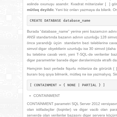
əslində oxunuşu asandır. Kvadrat mötərizələr [ ] 
mütləq deyildir.
Yəni biz onları yazmaya da bilərik. On
CREATE DATABASE database_name
Burada “database_name” yerinə yeni bazamızın adını y
ANSİ standartında bazanın adının uzunluğu 128 simvol 
öncə yarandığı üçün standartın bəzi tələblərinə cava
simvol digər obyektlərin uzunluğu isə 30 simvol (daha
bu tələbinə cavab verir, yəni T-SQL-də verilənlər b
digər parametrlər barədə digər dərslərimizdə ətraflı d
Həmçinin bəzi yerlədə fiqurlu mötərizə də görürük { 
buranı boş qoya bilmərik, mütləq nə isə yazmalıyıq. Sin
[ CONTAINMENT = { NONE | PARTIAL } ]
CONTAINMENT
CONTAİNMENT parametri SQL Server 2012 versiyasında 
olan istifadəçilər (loqinlər) və digər vacib olan pa
serverdə olan verilənlər bazasını digər serverə köçürm