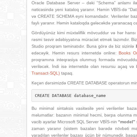
Oracle Database Server – dəki “Schema” anlamı i
nəticəsində yeni kataloq yaranır. Həmin VBİS-də “
və CREATE SCHEMA eyni komandadır. Verilənlər bazas
faylı yaranır. Həmin kataloqda gələcəkdə yaranacaq cəd
Gördüyünüz kimi müxtəliflik mövcuddur və hər hans
rəsmi təsvir ədəbiyyatına müraciət etmək lazımdır. 
Studio proqram təminatıdır. Buna görə də biz sizinlə
edəcəyik. Həmin resurs internetdə online:
Books On
proqramına inteqrasiya olunmuş formada mövcudd
veriləcək. İndi isə internetdə olan resursu açaq və 
Transact-SQL)
tapaq.
Keçən dərsimizdə CREATE DATABASE operatorun minimal 
CREATE DATABASE database_name
Bu minimal sintaksis vasitəsilə yeni verilənlər ba
məlumatlar: bazanın minimal həcmi, bərpa olunma model
vacib ayarlar Microsoft SQL Server VBİS-nin
“model”
zaman yaranır (sistem bazaları barədə növbəti məq
yaradılan verilənlər bazası üçün bir nümunədir, başq