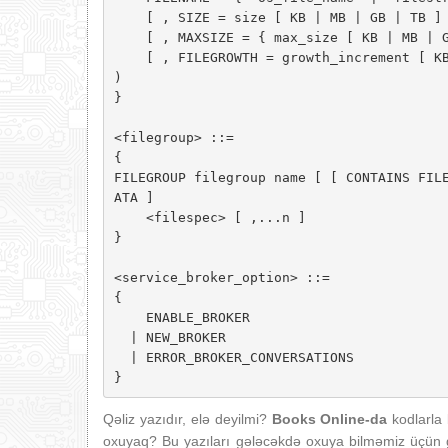
    [ , SIZE = size [ KB | MB | GB | TB ] 
    [ , MAXSIZE = { max_size [ KB | MB | G
    [ , FILEGROWTH = growth_increment [ KB
)

}

<filegroup> ::= 

{

FILEGROUP filegroup name [ [ CONTAINS FIL
ATA ]

    <filespec> [ ,...n ]

}

<service_broker_option> ::=

{

    ENABLE_BROKER

  | NEW_BROKER

  | ERROR_BROKER_CONVERSATIONS

}
Qəliz yazıdır, elə deyilmi?
Books Online-da
kodlarla 
oxuyaq? Bu yazıları gələcəkdə oxuya bilməmiz üçün gə