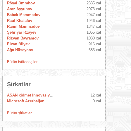
Röyal Əmrahov
2335 xal
Araz Ayyubov
2073 xal
Babək Məmmədov
2047 xal
Rauf Khalafov
1946 xal
Ramil Məmmədov
1347 xal
Şəhriyar Rzayev
1055 xal
Rizvan Bayramov
1030 xal
Elxan Əliyev
916 xal
Ağa Hüseynov
683 xal
Bütün istifadəçilər
Şirkətlər
ASAN xidmet Innovasiya Mərkəzi
12 xal
Microsoft Azerbaijan
0 xal
Bütün şirkətlər