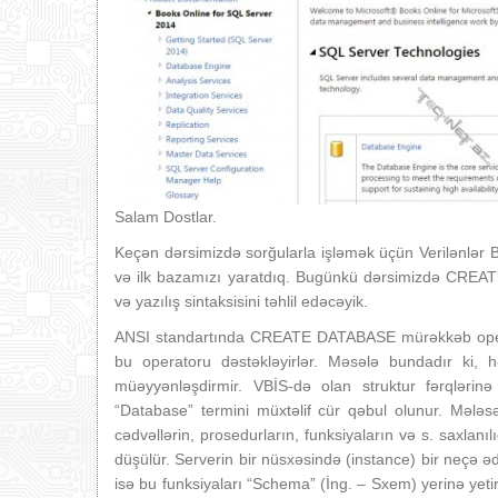
Salam Dostlar.
Keçən dərsimizdə sorğularla işləmək üçün Verilənlər
və ilk bazamızı yaratdıq. Bugünkü dərsimizdə CREAT
və yazılış sintaksisini təhlil edəcəyik.
ANSI standartında CREATE DATABASE mürəkkəb operato
bu operatoru dəstəkləyirlər. Məsələ bundadır ki, h
müəyyənləşdirmir. VBİS-də olan struktur fərqlərinə
“Database” termini müxtəlif cür qəbul olunur. Mələs
cədvəllərin, prosedurların, funksiyaların və s. saxlanıl
düşülür. Serverin bir nüsxəsində (instance) bir neçə 
isə bu funksiyaları “Schema” (İng. – Sxem) yerinə yeti