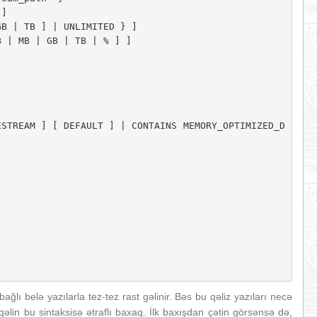
] 

B | TB ] | UNLIMITED } ] 

 | MB | GB | TB | % ] ]

ESTREAM ] [ DEFAULT ] | CONTAINS MEMORY_OPTIMIZED_D
bağlı belə yazılarla tez-tez rast gəlinir. Bəs bu qəliz yazıları necə
lin bu sintaksisə ətraflı baxaq. İlk baxışdan çətin görsənsə də,