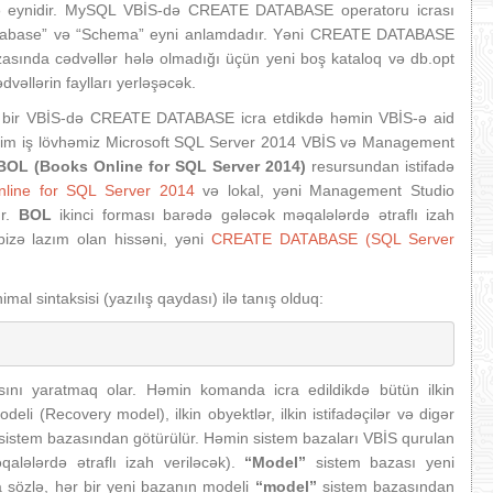
lə eynidir. MySQL VBİS-də CREATE DATABASE operatoru icrası
Database” və “Schema” eyni anlamdadır. Yəni CREATE DATABASE
ında cədvəllər hələ olmadığı üçün yeni boş kataloq və db.opt
vəllərin faylları yerləşəcək.
ı bir VBİS-də CREATE DATABASE icra etdikdə həmin VBİS-ə aid
Bizim iş lövhəmiz Microsoft SQL Server 2014 VBİS və Management
BOL (Books Online for SQL Server 2014)
resursundan istifadə
line for SQL Server 2014
və lokal, yəni Management Studio
ur.
BOL
ikinci forması barədə gələcək məqalələrdə ətraflı izah
bizə lazım olan hissəni, yəni
CREATE DATABASE (SQL Server
sintaksisi (yazılış qaydası) ilə tanış olduq:
zasını yaratmaq olar. Həmin komanda icra edildikdə bütün ilkin
i (Recovery model), ilkin obyektlər, ilkin istifadəçilər və digər
sistem bazasından götürülür. Həmin sistem bazaları VBİS qurulan
alələrdə ətraflı izah veriləcək).
“Model”
sistem bazası yeni
a sözlə, hər bir yeni bazanın modeli
“model”
sistem bazasından