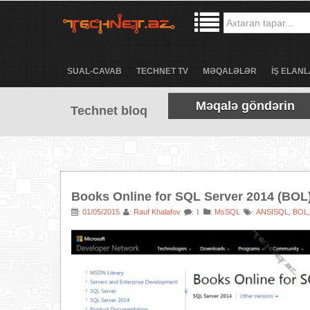
SUAL-CAVAB
TECHNET TV
MƏQALƏLƏR
İŞ ELANL
Məqalə göndərin
Technet bloq
Books Online for SQL Server 2014 (BOL)
01/05/2015
Rauf Khalafov
:
MsSQL
ANSISQL
BOL
:
:
: 1
:
,