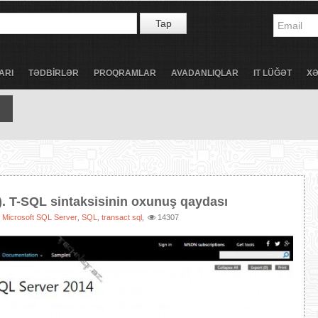
Tap
ARI
TƏDBİRLƏR
PROQRAMLAR
AVADANLIQLAR
IT LÜĞƏT
X
. T-SQL sintaksisinin oxunuş qaydası
Microsoft SQL Server
SQL
transact sql
14307
,
,
,
,