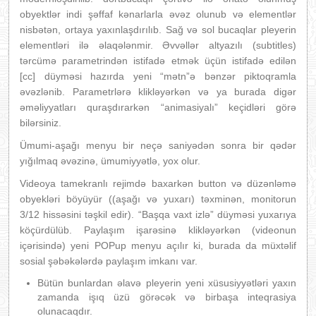
obyektlər indi şəffaf kənarlarla əvəz olunub və elementlər
nisbətən, ortaya yaxınlaşdırılıb. Sağ və sol bucaqlar pleyerin
elementləri ilə əlaqələnmir. Əvvəllər altyazılı (subtitles)
tərcümə parametrindən istifadə etmək üçün istifadə edilən
[cc] düyməsi hazırda yeni “mətn”ə bənzər piktoqramla
əvəzlənib. Parametrlərə klikləyərkən və ya burada digər
əməliyyatları quraşdırarkən “animasiyalı” keçidləri görə
bilərsiniz.
Ümumi-aşağı menyu bir neçə saniyədən sonra bir qədər
yığılmaq əvəzinə, ümumiyyətlə, yox olur.
Videoya tamekranlı rejimdə baxarkən button və düzənləmə
obyekləri böyüyür ((aşağı və yuxarı) təxminən, monitorun
3/12 hissəsini təşkil edir). “Başqa vaxt izlə” düyməsi yuxarıya
köçürdülüb. Paylaşım işarəsinə klikləyərkən (videonun
içərisində) yeni POPup menyu açılır ki, burada da müxtəlif
sosial şəbəkələrdə paylaşım imkanı var.
Bütün bunlardan əlavə pleyerin yeni xüsusiyyətləri yaxın
zamanda işıq üzü görəcək və birbaşa inteqrasiya
olunacaqdır.