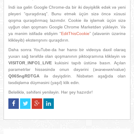
İndi isə gəlin Google Chrome-da bir iki dəyişiklik edək və yeni
pleyeri “quraşdıraq”. Bunu etmək üçün sizə öncə xüsusi
qoşma quraşdırmaq lazımdır. Cookie ilə işləmək üçün sizə
uyğun olan qoşmanı Google Chrome Marketdən yükləyin. Və
ya mənim istifadə etdiyim “
EditThisCookie
” (əlavənin üzərinə
klikləyib) ekstenşnını quraşdırın.
Daha sonra YouTube-da hər hansı bir videoya daxil olaraq
yuxarı sağ tərəfdə olan qoşmanının piktoqramına klikləyin və
VISITOR_INFO1_LIVE
kukisini tapıb üstünə basın. Açılan
parametrlər hissəsində onun dəyərini (значения/value)
Q06SngRDTGA
ilə dəyişdirin. Nisbətən aşağıda olan
təsdiqləmə düyməsini (yaşıl) klik edin.
Beləliklə, səhifəni yeniləyin. Hər şey hazırdır!