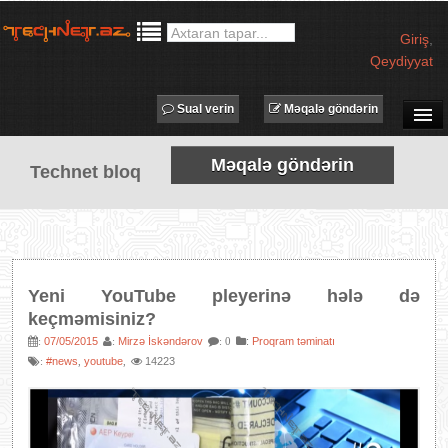
Giriş
,
Qeydiyyat
Sual verin
Məqalə göndərin
SUAL-CAVAB
Məqalə göndərin
Technet bloq
TECHNET TV
MƏQALƏLƏR
İŞ ELANLARI
TƏDBİRLƏR
Yeni YouTube pleyerinə hələ də
PROQRAMLAR
keçməmisiniz?
AVADANLIQLAR
07/05/2015
Mirzə İskəndərov
:
Proqram təminatı
:
:
: 0
#news
youtube
14223
:
,
,
IT LÜĞƏT
XƏBƏRLƏR