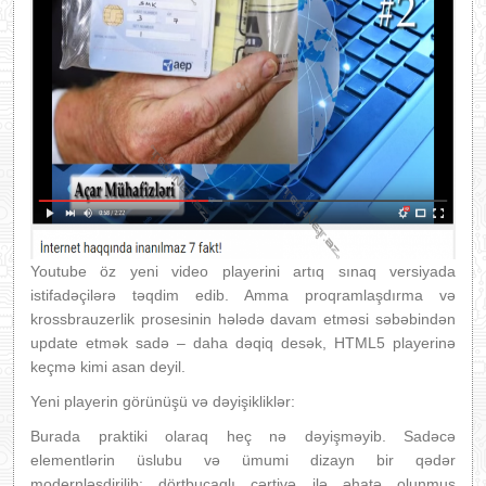
Youtube öz yeni video playerini artıq sınaq versiyada
istifadəçilərə təqdim edib. Amma proqramlaşdırma və
krossbrauzerlik prosesinin hələdə davam etməsi səbəbindən
update etmək sadə – daha dəqiq desək, HTML5 playerinə
keçmə kimi asan deyil.
Yeni playerin görünüşü və dəyişikliklər:
Burada praktiki olaraq heç nə dəyişməyib. Sadəcə
elementlərin üslubu və ümumi dizayn bir qədər
modernləşdirilib: dörtbucaqlı çərtivə ilə əhatə olunmuş