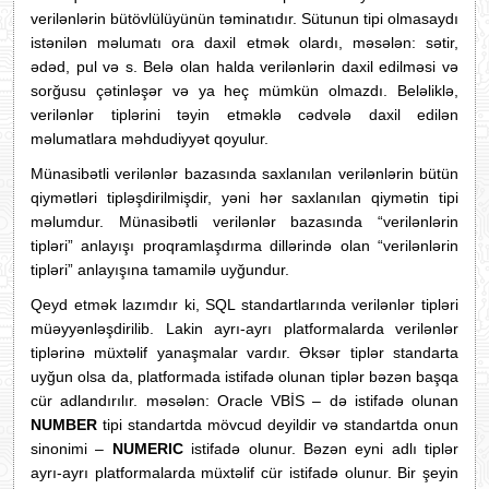
verilənlərin bütövlülüyünün təminatıdır. Sütunun tipi olmasaydı
istənilən məlumatı ora daxil etmək olardı, məsələn: sətir,
ədəd, pul və s. Belə olan halda verilənlərin daxil edilməsi və
sorğusu çətinləşər və ya heç mümkün olmazdı. Beləliklə,
verilənlər tiplərini təyin etməklə cədvələ daxil edilən
məlumatlara məhdudiyyət qoyulur.
Münasibətli verilənlər bazasında saxlanılan verilənlərin bütün
qiymətləri tipləşdirilmişdir, yəni hər saxlanılan qiymətin tipi
məlumdur. Münasibətli verilənlər bazasında “verilənlərin
tipləri” anlayışı proqramlaşdırma dillərində olan “verilənlərin
tipləri” anlayışına tamamilə uyğundur.
Qeyd etmək lazımdır ki, SQL standartlarında verilənlər tipləri
müəyyənləşdirilib. Lakin ayrı-ayrı platformalarda verilənlər
tiplərinə müxtəlif yanaşmalar vardır. Əksər tiplər standarta
uyğun olsa da, platformada istifadə olunan tiplər bəzən başqa
cür adlandırılır. məsələn: Oracle VBİS – də istifadə olunan
NUMBER
tipi standartda mövcud deyildir və standartda onun
sinonimi –
NUMERIC
istifadə olunur. Bəzən eyni adlı tiplər
ayrı-ayrı platformalarda müxtəlif cür istifadə olunur. Bir şeyin