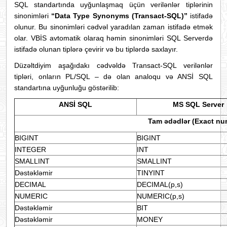
SQL standartında uyğunlaşmaq üçün verilənlər tiplərinin
sinonimləri
“Data Type Synonyms (Transact-SQL)”
istifadə
olunur. Bu sinonimləri cədvəl yaradılan zaman istifadə etmək
olar. VBİS avtomatik olaraq həmin sinonimləri SQL Serverdə
istifadə olunan tiplərə çevirir və bu tiplərdə saxlayır.
Düzəltdiyim aşağıdakı cədvəldə Transact-SQL verilənlər
tipləri, onların PL/SQL – də olan analoqu və ANSİ SQL
standartına uyğunluğu göstərilib:
ANSİ SQL
MS SQL Server
Tam ədədlər (Exact nu
BIGINT
BIGINT
INTEGER
INT
SMALLINT
SMALLINT
Dəstəkləmir
TINYINT
DECIMAL
DECIMAL(p,s)
NUMERIC
NUMERIC(p,s)
Dəstəkləmir
BIT
Dəstəkləmir
MONEY