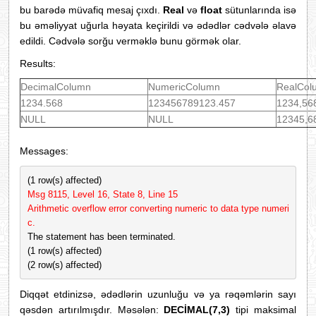
bu barədə müvafiq mesaj çıxdı.
Real
və
float
sütunlarında isə
bu əməliyyat uğurla həyata keçirildi və ədədlər cədvələ əlavə
edildi. Cədvələ sorğu verməklə bunu görmək olar.
Results:
DecimalColumn
NumericColumn
RealCol
1234.568
123456789123.457
1234,56
NULL
NULL
12345,6
Messages:
Msg 8115, Level 16, State 8, Line 15

Arithmetic overflow error converting numeric to data type numeri
c.
The statement has been terminated.

(1 row(s) affected)

(2 row(s) affected)
Diqqət etdinizsə, ədədlərin uzunluğu və ya rəqəmlərin sayı
qəsdən artırılmışdır. Məsələn:
DECİMAL(7,3)
tipi maksimal