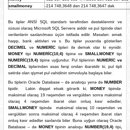
smallmoney
-214 748,3648 dən 214 748,3647 dək
Bu tiplər ANSİ SQL standartı tərəfindən dəstəklənmir və
xüsusi olaraq Microsoft SQL Serverə aiddir və pul tipində olan
verilənlərin saxlanılması üçün istifadə edilir. Məsələn: əmək
haqqı, bank aktivləri və s. Bu tiplər yuxarıda göstərilən
DECİMEL
və
NUMERİC
tipləri ilə demək olar ki eynidir.
MONEY
tipi
NUMERİC(10,4)
tipinə və
SMALLMONEY
tipi
NUMERİC(19,4)
tipinə uyğundur. Pul tiplərinin
NUMERİC və
DECİMAL
tiplərindən əsas fərqi ondan ibarətdir ki, pul tipli
sətirdə olan qiymət pul vahidinin simvoluyla başlaya bilər.
Bu tiplərin Oracle Database – də analoqu yenə də
NUMBER
tipidir. Lakin diqqət etsək görərik ki,
MONEY
tipində
maksimal olaraq 19 rəqəmdən və vergüldən sonra maksimal
olaraq 4 rəqəmdən ibarət olan onluq kəsr ədədlər,
SMALLMONEY
tipində maksimal olaraq 10 rəqəmdən və
vergüldən sonra maksimal olaraq 4 rəqəmdən ibarət olan
onluq kəsr ədədlər saxlanıla bilər. Buna uyğun olaraq Oracle
Batabase – də
MONEY
tipinin analoqu
NUMBER(19,4)
tipi
,