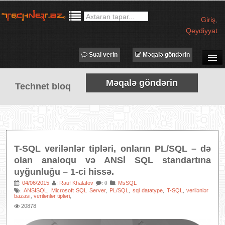
Giriş
,
Qeydiyyat
Sual verin
Məqalə göndərin
SUAL-CAVAB
Məqalə göndərin
Technet bloq
TECHNET TV
MƏQALƏLƏR
İŞ ELANLARI
TƏDBİRLƏR
T-SQL verilənlər tipləri, onların PL/SQL – də
PROQRAMLAR
olan analoqu və ANSİ SQL standartına
uyğunluğu – 1-ci hissə.
AVADANLIQLAR
04/06/2015
Rauf Khalafov
:
MsSQL
:
:
: 0
IT LÜĞƏT
ANSISQL
Microsoft SQL Server
PL/SQL
sql datatype
T-SQL
verilənlər
:
,
,
,
,
,
bazası
verilənlər tipləri
,
,
XƏBƏRLƏR
20878