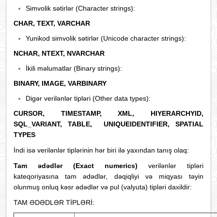
Simvolik sətirlər (Character strings):
CHAR,
TEXT, VARCHAR
Yunikod simvolik sətirlər (Unicode character strings):
NCHAR, NTEXT, NVARCHAR
İkili məlumatlar (Binary strings):
BINARY, IMAGE, VARBINARY
Digər verilənlər tipləri (Other data types):
CURSOR, TIMESTAMP, XML, HIYERARCHYID,
SQL_VARIANT, TABLE, UNIQUEIDENTIFIER, SPATIAL
TYPES
İndi isə verilənlər tiplərinin hər biri ilə yaxından tanış olaq:
Tam ədədlər (Exact numerics)
verilənlər tipləri
kateqoriyasına tam ədədlər, dəqiqliyi və miqyası təyin
olunmuş onluq kəsr ədədlər və pul (valyuta) tipləri daxildir:
TAM ƏDƏDLƏR TİPLƏRİ: