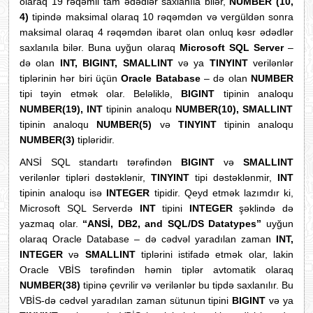
olaraq 19 rəqəmli tam ədədlər saxlanıla bilər,
NUMBER (10,
4)
tipində maksimal olaraq 10 rəqəmdən və vergüldən sonra
maksimal olaraq 4 rəqəmdən ibarət olan onluq kəsr ədədlər
saxlanıla bilər. Buna uyğun olaraq
Microsoft SQL Server
–
də olan
INT, BIGINT, SMALLINT
və ya
TINYINT
verilənlər
tiplərinin hər biri üçün
Oracle Batabase
– də olan
NUMBER
tipi təyin etmək olar. Beləliklə,
BIGINT
tipinin analoqu
NUMBER(19), INT
tipinin analoqu
NUMBER(10), SMALLINT
tipinin analoqu
NUMBER(5)
və
TINYINT
tipinin analoqu
NUMBER(3)
tipləridir.
ANSİ SQL standartı tərəfindən
BIGINT
və
SMALLINT
verilənlər tipləri dəstəklənir,
TINYINT
tipi dəstəklənmir,
INT
tipinin analoqu isə
INTEGER
tipidir. Qeyd etmək lazımdır ki,
Microsoft SQL Serverdə
INT
tipini
INTEGER
şəklində də
yazmaq olar.
“ANSİ, DB2, and SQL/DS Datatypes”
uyğun
olaraq Oracle Database – də cədvəl yaradılan zaman
INT,
INTEGER
və
SMALLINT
tiplərini istifadə etmək olar, lakin
Oracle VBİS tərəfindən həmin tiplər avtomatik olaraq
NUMBER(38)
tipinə çevrilir və verilənlər bu tipdə saxlanılır. Bu
VBİS-də cədvəl yaradılan zaman sütunun tipini
BIGINT
və ya