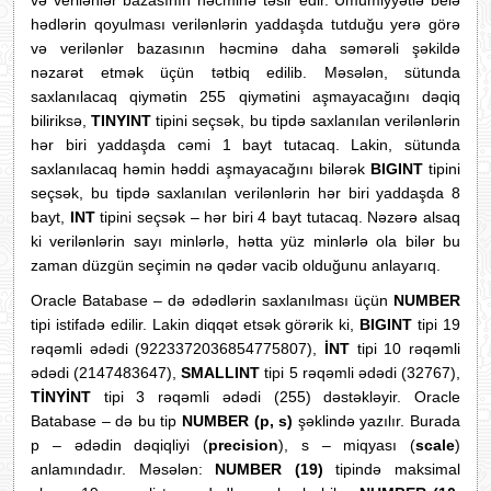
və verilənlər bazasının həcminə təsir edir. Ümumiyyətlə belə
hədlərin qoyulması verilənlərin yaddaşda tutduğu yerə görə
və verilənlər bazasının həcminə daha səmərəli şəkildə
nəzarət etmək üçün tətbiq edilib. Məsələn, sütunda
saxlanılacaq qiymətin 255 qiymətini aşmayacağını dəqiq
biliriksə,
TINYINT
tipini seçsək, bu tipdə saxlanılan verilənlərin
hər biri yaddaşda cəmi 1 bayt tutacaq. Lakin, sütunda
saxlanılacaq həmin həddi aşmayacağını bilərək
BIGINT
tipini
seçsək, bu tipdə saxlanılan verilənlərin hər biri yaddaşda 8
bayt,
INT
tipini seçsək – hər biri 4 bayt tutacaq. Nəzərə alsaq
ki verilənlərin sayı minlərlə, hətta yüz minlərlə ola bilər bu
zaman düzgün seçimin nə qədər vacib olduğunu anlayarıq.
Oracle Batabase – də ədədlərin saxlanılması üçün
NUMBER
tipi istifadə edilir. Lakin diqqət etsək görərik ki,
BIGINT
tipi 19
rəqəmli ədədi (9223372036854775807),
İNT
tipi 10 rəqəmli
ədədi (2147483647),
SMALLINT
tipi 5 rəqəmli ədədi (32767),
TİNYİNT
tipi 3 rəqəmli ədədi (255) dəstəkləyir. Oracle
Batabase – də bu tip
NUMBER (p, s)
şəklində yazılır. Burada
p – ədədin dəqiqliyi (
precision
), s – miqyası (
scale
)
anlamındadır. Məsələn:
NUMBER (19)
tipində maksimal