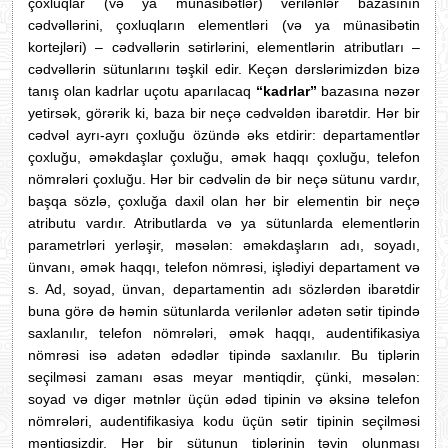
çoxluqlar (və ya münasibətlər) verilənlər bazasının
cədvəllərini, çoxluqların elementləri (və ya münasibətin
kortejləri) – cədvəllərin sətirlərini, elementlərin atributları –
cədvəllərin sütunlarını təşkil edir. Keçən dərslərimizdən bizə
tanış olan kadrlar uçotu aparılacaq
“kadrlar”
bazasına nəzər
yetirsək, görərik ki, baza bir neçə cədvəldən ibarətdir. Hər bir
cədvəl ayrı-ayrı çoxluğu özündə əks etdirir: departamentlər
çoxluğu, əməkdaşlar çoxluğu, əmək haqqı çoxluğu, telefon
nömrələri çoxluğu. Hər bir cədvəlin də bir neçə sütunu vardır,
başqa sözlə, çoxluğa daxil olan hər bir elementin bir neçə
atributu vardır. Atributlarda və ya sütunlarda elementlərin
parametrləri yerləşir, məsələn: əməkdaşların adı, soyadı,
ünvanı, əmək haqqı, telefon nömrəsi, işlədiyi departament və
s. Ad, soyad, ünvan, departamentin adı sözlərdən ibarətdir
buna görə də həmin sütunlarda verilənlər adətən sətir tipində
saxlanılır, telefon nömrələri, əmək haqqı, audentifikasiya
nömrəsi isə adətən ədədlər tipində saxlanılır. Bu tiplərin
seçilməsi zamanı əsas meyar məntiqdir, çünki, məsələn:
soyad və digər mətnlər üçün ədəd tipinin və əksinə telefon
nömrələri, audentifikasiya kodu üçün sətir tipinin seçilməsi
məntiqsizdir. Hər bir sütunun tiplərinin təyin olunması