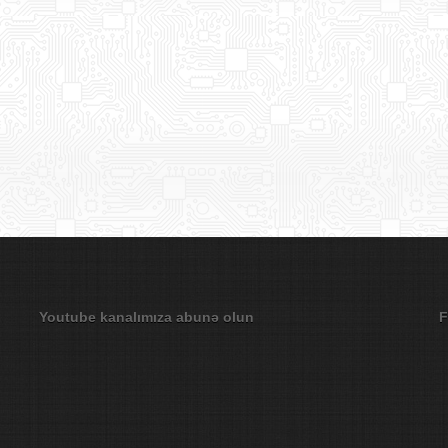
Youtube kanalımıza abunə olun
F