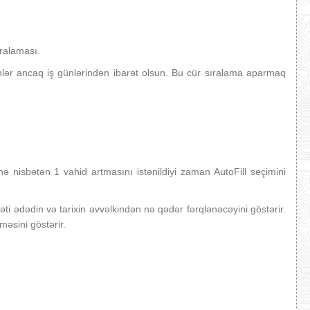
ıralaması.
günlər ancaq iş günlərindən ibarət olsun. Bu cür sıralama aparmaq
ə nisbətən 1 vahid artmasını istənildiyi zaman AutoFill seçimini
i ədədin və tarixin əvvəlkindən nə qədər fərqlənəcəyini göstərir.
əsini göstərir.