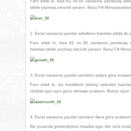
Fərz edək ki, bizə A1 və A5 xanasına yazılacaq ədəd
silsilə yazmaq zərurəti yaranır. Bunu Fill Menyusundan 
2. Excel xanasına yazılan ədədlərin həndəsi silsilə ilə 
Fərz edək ki, bizə A1 və A5 xanasına yazılacaq ə
həndəsi silsilə yazmaq zərurəti yaranır. Bunu Fill Meny
3. Excel xanasına yazılan tarixlərin aylara görə sırala
Fərz edək ki, biz kreditlərin ödəniş cədvəlini hazırla
növbəti ayın eyni günü olmaqla sıralasın. Bunun üçün a
4. Excel xanasına yazılan tarixlərin illərə görə sıralanm
Biz yuxarıda göstərdiyimiz misalda əgər illər üzrə sıra