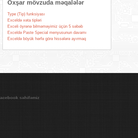
Oxşar mövzuda məqalələr
Type (Tip) funksiyası
Exceldə xəta tipləri
Exceli öyrənə bilməməyimiz üçün 5 səbəb
Exceldə Paste Special menyusunun davamı
Exceldə böyük hərfə görə hissələrə ayırmaq
acebook səhifəmiz