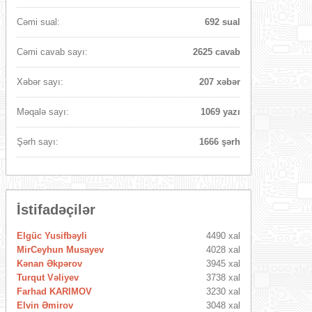
Cəmi sual:
692 sual
Cəmi cavab sayı:
2625 cavab
Xəbər sayı:
207 xəbər
Məqalə sayı:
1069 yazı
Şərh sayı:
1666 şərh
İstifadəçilər
Elgüc Yusifbəyli
4490 xal
MirCeyhun Musayev
4028 xal
Kənan Əkpərov
3945 xal
Turqut Vəliyev
3738 xal
Farhad KARIMOV
3230 xal
Elvin Əmirov
3048 xal