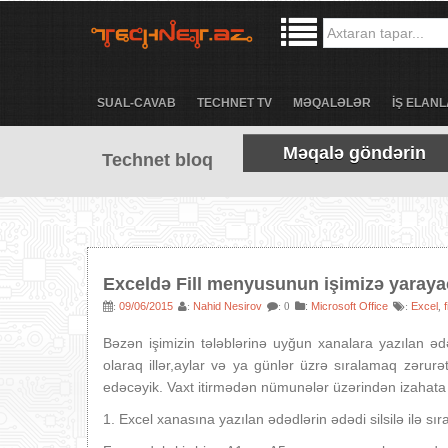
SUAL-CAVAB
TECHNET TV
MƏQALƏLƏR
İŞ ELANL
Məqalə göndərin
Technet bloq
Exceldə Fill menyusunun işimizə yaray
09/06/2015
Nahid Nesirov
:
Microsoft Office
Excel
f
:
:
: 0
:
,
Bəzən işimizin tələblərinə uyğun xanalara yazılan ədəd
olaraq illər,aylar və ya günlər üzrə sıralamaq zəru
edəcəyik. Vaxt itirmədən nümunələr üzərindən izahata
1. Excel xanasına yazılan ədədlərin ədədi silsilə ilə sı