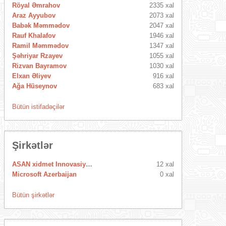
Röyal Əmrahov
2335 xal
Araz Ayyubov
2073 xal
Babək Məmmədov
2047 xal
Rauf Khalafov
1946 xal
Ramil Məmmədov
1347 xal
Şəhriyar Rzayev
1055 xal
Rizvan Bayramov
1030 xal
Elxan Əliyev
916 xal
Ağa Hüseynov
683 xal
Bütün istifadəçilər
Şirkətlər
ASAN xidmet Innovasiya Mərkəzi
12 xal
Microsoft Azerbaijan
0 xal
Bütün şirkətlər