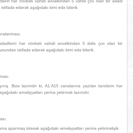
lərin hər növbəti vahidi əvvəlkindən 5 vahid çox olan bir ədədi
istifadə edərək aşağıdakı kimi edə bilərik.
sıralanması.
dədlərin hər növbəti vahidi əvvəlkindən 5 dəfə çox olan bir
usundan istifadə edərək aşağıdakı kimi edə bilərik.
nması.
yırıq. Bizə lazımdır ki, A1:A15 xanalarına yazılan tarixlərin hər
şağıdakı əməliyyatları yerinə yetirmək lazımdır.
ası.
lama aparmaq istəsək aşağıdakı əməliyyatları yerinə yetirməliyik.