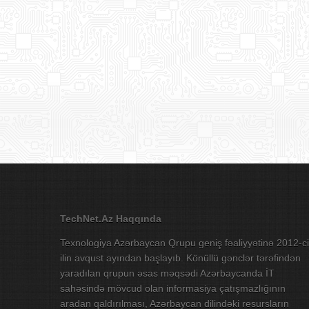
TechNet.Az Haqqında
Texnologiya Azərbaycan Qrupu geniş fəaliyyətinə 2012-ci
ilin avqust ayından başlayıb. Könüllü gənclər tərəfindən
yaradılan qrupun əsas məqsədi Azərbaycanda İT
sahəsində mövcud olan informasiya çatışmazlığının
aradan qaldırılması, Azərbaycan dilindəki resursların