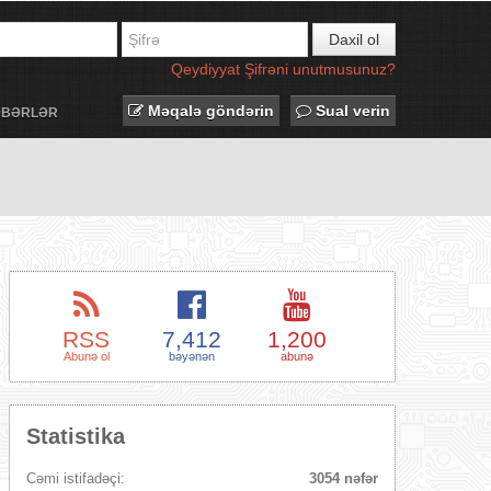
Daxil ol
Qeydiyyat
Şifrəni unutmusunuz?
Məqalə göndərin
Sual verin
ƏBƏRLƏR
RSS
7,412
1,200
Abunə ol
bəyənən
abunə
Statistika
Cəmi istifadəçi:
3054 nəfər