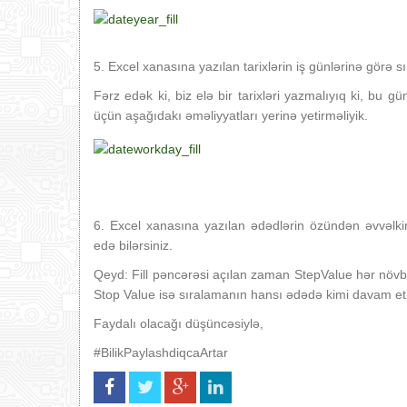
5. Excel xanasına yazılan tarixlərin iş günlərinə görə s
Fərz edək ki, biz elə bir tarixləri yazmalıyıq ki, bu 
üçün aşağıdakı əməliyyatları yerinə yetirməliyik.
6. Excel xanasına yazılan ədədlərin özündən əvvəlkin
edə bilərsiniz.
Qeyd: Fill pəncərəsi açılan zaman StepValue hər növbət
Stop Value isə sıralamanın hansı ədədə kimi davam etm
Faydalı olacağı düşüncəsiylə,
#BilikPaylashdiqcaArtar