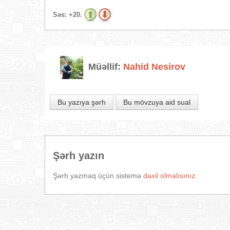
Səs:
+20.
Müəllif:
Nahid Nesirov
Bu yazıya şərh
Bu mövzuya aid sual
Şərh yazın
Şərh yazmaq üçün sistemə
daxil olmalısınız.