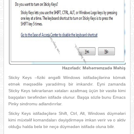
Hazırladı: Məhərrəmzadə Məhiş
Sticky Keys –fiziki əngəlli Windows istifadəçilərinə kömək
etmək məqsədilə yaradılmış bir imkandır. Eyni zamanda
Sticky Keys təkrarlanan xətaları azaltmaq üçün bir vasitə kimi
başqaları tərəfindən istifadə olunur. Başqa sözlə bunu Emacs
Pinky sindromu adlandırırlar.
Sticky Keys istifadəçilərə Shift, Ctrl, Alt, Windows düymələri
kimi müxtəlif komandaları dəyişdirməyə imkan verir və o aktiv
olduğu halda belə bir neçə düymədən istifadə oluna bilir.