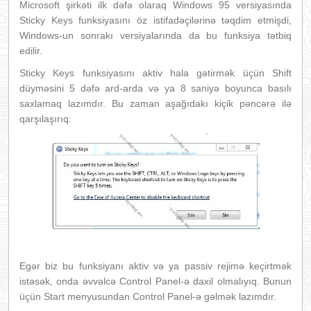
Microsoft şirkəti ilk dəfə olaraq Windows 95 versiyasında
Sticky Keys funksiyasını öz istifadəçilərinə təqdim etmişdi,
Windows-un sonrakı versiyalarında da bu funksiya tətbiq
edilir.
Sticky Keys funksiyasını aktiv hala gətirmək üçün Shift
düyməsini 5 dəfə ard-arda və ya 8 saniyə boyunca basılı
saxlamaq lazımdır. Bu zaman aşağıdakı kiçik pəncərə ilə
qarşılaşırıq:
Egər biz bu funksiyanı aktiv və ya passiv rejimə keçirtmək
istəsək, onda əvvəlcə Control Panel-ə daxil olmalıyıq. Bunun
üçün Start menyusundan Control Panel-ə gəlmək lazımdır.