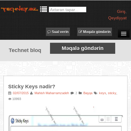
Giriş
,
Qeydiyyat
Sual verin
Məqalə göndərin
SUAL-CAVAB
Məqalə göndərin
Technet bloq
TECHNET TV
MƏQALƏLƏR
İŞ ELANLARI
TƏDBİRLƏR
Sticky Keys nədir?
PROQRAMLAR
02/07/2015
Mahish Maharramzadeh
:
Başqa
keys
sticky
:
:
: 2
:
,
,
10993
AVADANLIQLAR
IT LÜĞƏT
XƏBƏRLƏR