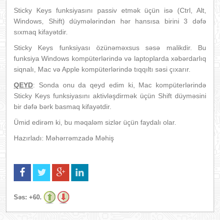
Sticky Keys funksiyasını passiv etmək üçün isə (Ctrl, Alt,
Windows, Shift) düymələrindən hər hansısa birini 3 dəfə
sıxmaq kifayətdir.
Sticky Keys funksiyası özünəməxsus səsə malikdir. Bu
funksiya Windows kompüterlərində və laptoplarda xəbərdarlıq
siqnalı, Mac və Apple kompüterlərində tıqqıltı səsi çıxarır.
QEYD
: Sonda onu da qeyd edim ki, Mac kompüterlərində
Sticky Keys funksiyasını aktivləşdirmək üçün Shift düyməsini
bir dəfə bərk basmaq kifayətdir.
Ümid edirəm ki, bu məqaləm sizlər üçün faydalı olar.
Hazırladı: Məhərrəmzadə Məhiş
Səs:
+60.