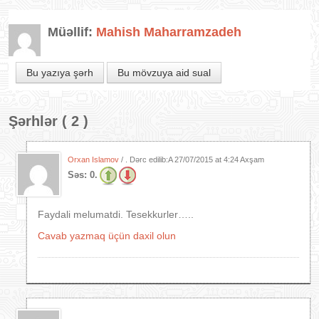
Müəllif:
Mahish Maharramzadeh
Bu yazıya şərh
Bu mövzuya aid sual
Şərhlər ( 2 )
Orxan Islamov
/ . Dərc edilib:A
27/07/2015 at 4:24 Axşam
Səs:
0.
Faydali melumatdi. Tesekkurler…..
Cavab yazmaq üçün daxil olun