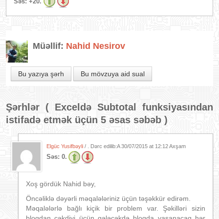
Səs:
+20.
Müəllif:
Nahid Nesirov
Bu yazıya şərh
Bu mövzuya aid sual
Şərhlər (
Exceldə Subtotal funksiyasından
istifadə etmək üçün 5 əsas səbəb
)
Elgüc Yusifbəyli
/ . Dərc edilib:A
30/07/2015 at 12:12 Axşam
Səs:
0.
Xoş gördük Nahid bəy,
Öncəliklə dəyərli məqalələriniz üçün təşəkkür edirəm.
Məqalələrlə bağlı kiçik bir problem var. Şəkilləri sizin
blogdan çəkdiyi üçün gələcəkdə blogda yaşanacaq hər