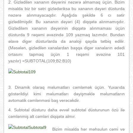
2. Gizlədilən xananın dəyərini nəzərə almamaq üçün. Bizim
misalda biz bir sətri gizlədəriksə bu xananın dəyəri düsturda
nəzərə alınmayacaqdır. Aşağıda şəkildə 6 cı sətir
gizlədilmişdir. Bu xananın dəyəri (4) diqqətə alınmamışdır.
Gizlədiləm xananın dəyərinin diqqətə alınmaması üçün
düsturda 9 rəqəmi əvəzində 109 yazmaq lazımdır. Bundan
əlavə digər düsturlarda da analoji qayda tətbiq edilir.
(Məsələn, gizlədilən xanalardan başqa digər xanaların ədədi
ortasını tapmaq üçün 1 rəqəmi əvəzinə 101
yazılır) =SUBTOTAL(109;B2:B10)
3. Dinamik olaraq məlumatları cəmləmək üçün. Yuxarıda
göstərildiyi kimi məlumatları dəyişməklə məlumatların
avtomatik cəmlənməsi baş verəcəkdir.
4. Subtotal düsturu daha əvvəl subtotal düsturunun özü ilə
cəmlənmiş alt cəmləri diqqətə almır.
Bizim misalda hər məhsulun cəmi və