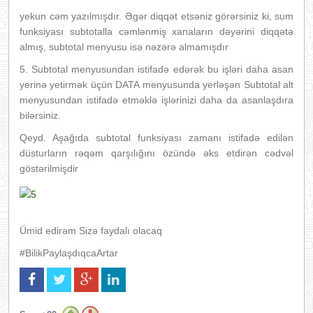
yekun cəm yazılmışdır. Əgər diqqət etsəniz görərsiniz ki, sum
funksiyası subtotalla cəmlənmiş xanaların dəyərini diqqətə
almış, subtotal menyusu isə nəzərə almamışdır
5. Subtotal menyusundan istifadə edərək bu işləri daha asan
yerinə yetirmək üçün DATA menyusunda yerləşən Subtotal alt
menyusundan istifadə etməklə işlərinizi daha da asanlaşdıra
bilərsiniz.
Qeyd. Aşağıda subtotal funksiyası zamanı istifadə edilən
düsturların rəqəm qarşılığını özündə əks etdirən cədvəl
göstərilmişdir
Ümid edirəm Sizə faydalı olacaq
#BilikPaylaşdıqcaArtar