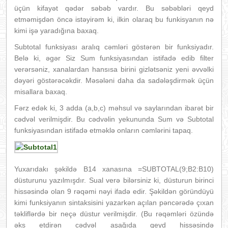
üçün kifayət qədər səbəb vardır. Bu səbəbləri qeyd
etməmişdən öncə istəyirəm ki, ilkin olaraq bu funkisyanın nə
kimi işə yaradığına baxaq.
Subtotal funksiyası aralıq cəmləri göstərən bir funksiyadır.
Belə ki, əgər Siz Sum funksiyasından istifadə edib filter
verərsəniz, xanalardan hansısa birini gizlətsəniz yeni əvvəlki
dəyəri göstərəcəkdir. Məsələni daha da sadələşdirmək üçün
misallara baxaq.
Fərz edək ki, 3 adda (a,b,c) məhsul və saylarından ibarət bir
cədvəl verilmişdir. Bu cədvəlin yekununda Sum və Subtotal
funksiyasından istifadə etməklə onların cəmlərini tapaq.
Yuxarıdakı şəkildə B14 xanasına =SUBTOTAL(9;B2:B10)
düsturunu yazılmışdır. Sual verə bilərsiniz ki, düsturun birinci
hissəsində olan 9 rəqəmi nəyi ifadə edir. Şəkildən göründüyü
kimi funksiyanın sintaksisini yazarkən açılan pəncərədə çıxan
təkliflərdə bir neçə düstur verilmişdir. (Bu rəqəmləri özündə
əks etdirən cədvəl aşağıda qeyd hissəsində