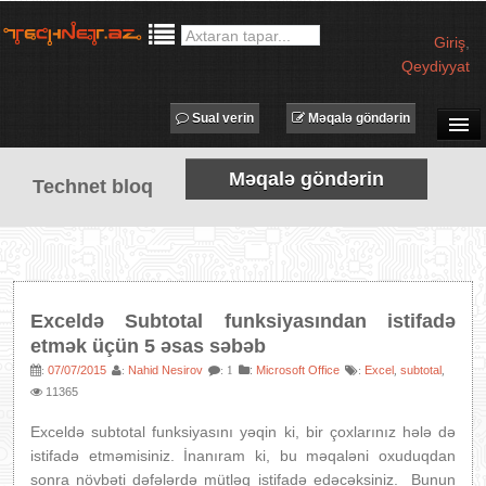
Giriş
,
Qeydiyyat
Sual verin
Məqalə göndərin
SUAL-CAVAB
Məqalə göndərin
Technet bloq
TECHNET TV
MƏQALƏLƏR
İŞ ELANLARI
TƏDBİRLƏR
Exceldə Subtotal funksiyasından istifadə
PROQRAMLAR
etmək üçün 5 əsas səbəb
AVADANLIQLAR
07/07/2015
Nahid Nesirov
:
Microsoft Office
Excel
subtotal
:
:
: 1
:
,
,
11365
IT LÜĞƏT
Exceldə subtotal funksiyasını yəqin ki, bir çoxlarınız hələ də
XƏBƏRLƏR
istifadə etməmisiniz. İnanıram ki, bu məqaləni oxuduqdan
sonra növbəti dəfələrdə mütləq istifadə edəcəksiniz. Bunun