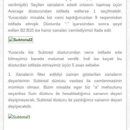
verilmişdir) Seçilən xanaların ədədi ortasını tapmaq üçün
Average düsturundan istifadə edilərsə 1 seçilməlidir.
Yuxarıdakı misalda biz cəmi tapdığımızdan 9 rəqəmindən
istifadə etmişik. Düsturda “;” işarəsindən sonra qeyd
edilən B2:B10 isə hansı xanaları cəmlədiyimizi ifadə edir.
Yuxarıda biz Subtotal düsturundan necə istifadə edə
bilməyimiz barədə məlumat verdik. İndi isə keçək bu
düsturdan istifadə etməyimiz üçün 5 əsas səbəbə.
1. Xanaların filter edildiyi zaman göstərilən xanaların
dəyərlərinin Subtotal düstutu vasitəsi ilə cəmlənməsinin
mümkün olması. Bizim misalda əgər biz “a” məhsulunu
seçəriksə Sum düsturu ilə hesabladığımız xananın dəyəri
dəyişməyəcək, Subtotal düsturu ilə yazdığımız xananın dəyəri
dəyişəcəkdir.