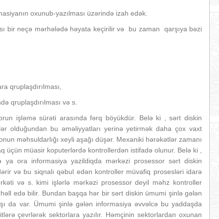
nformasiyanın oxunub-yazılması üzərində izah edək.
sı bir neçə mərhələdə həyata keçirilir və bu zaman qarşıya bəzi
ra qruplaşdırılması,
ndə qruplaşdırılması və s.
orun işləmə sürəti arasında fərq böyükdür. Belə ki , sərt diskin
tlər olduğundan bu əməliyyatları yerinə yetirmək daha çox vaxt
 onun məhsuldarlığı xeyli aşağı düşər. Mexaniki hərəkətlər zamanı
çün müasir koputerlərdə kontrollerdən istifadə olunur. Belə ki ,
ə ya ora informasiya yazildiqda mərkəzi prosessor sərt diskin
dərir və bu siqnalı qəbul edən kontroller müvafiq prosesləri idarə
ərkəti və s. kimi işlərlə mərkəzi prosessor deyil məhz kontroller
əll edə bilir. Bundan başqa hər bir sərt diskin ümumi şinlə gələn
şı da var. Ümumi şinlə gələn informasiya əvvəlcə bu yaddaşda
 bitlərə çevrlərək sektorlara yazılır. Həmçinin sektorlardan oxunan