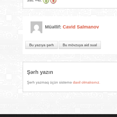
Səs:
+40.
Müəllif:
Cavid Salmanov
Bu yazıya şərh
Bu mövzuya aid sual
Şərh yazın
Şərh yazmaq üçün sistemə
daxil olmalısınız.