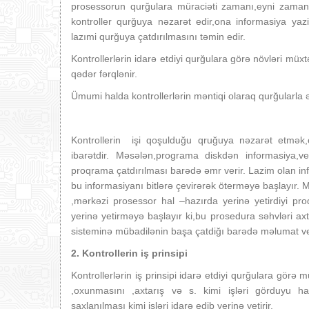
prosessorun qurğulara müraciəti zamanı,eyni zama
kontroller qurğuya nəzarət edir,ona informasiya yaz
lazımi qurğuya çatdırılmasını təmin edir.
Kontrollerlərin idarə etdiyi qurğulara görə növləri müxt
qədər fərqlənir.
Ümumi halda kontrollerlərin məntiqi olaraq qurğularla
Kontrollerin işi qoşulduğu qruğuya nəzarət etmək,
ibarətdir. Məsələn,programa diskdən informasiya,ve
proqrama çatdırılması barədə əmr verir. Lazim olan info
bu informasiyanı bitlərə çevirərək öterməyə başlayır.
,mərkəzi prosessor hal –hazırda yerinə yetirdiyi p
yerinə yetirməyə başlayır ki,bu prosedura səhvləri axta
sisteminə mübadilənin başa çatdiğı barədə məlumat ve
2. Kontrollerin iş prinsipi
Kontrollerlərin iş prinsipi idarə etdiyi qurğulara görə 
,oxunmasını ,axtarış və s. kimi işləri görduyu ha
saxlanılması kimi işləri idarə edib yerinə yetirir.