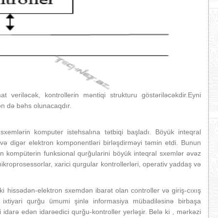
iləcək, kontrollerin məntiqi strukturu göstəriləcəkdir.Eyni
ən də bəhs olunacaqdır.
sxemlərin komputer istehsalına tətbiqi başladı. Böyük inteqral
ə digər elektron komponentləri birləşdirməyi təmin etdi. Bunun
lan kompüterin funksional qurğularini böyük inteqral sxemlər əvəz
kroprosessorlar, xarici qurgular kontrollerləri, operativ yaddaş və
i hissədən-elektron sxemdən ibarət olan controller və giriş-cıxış
ixtiyari qurğu ümumi şinlə informasiya mübadiləsinə birbaşa
idarə edən idarəedici qurğu-kontroller yerləşir. Belə ki , mərkəzi