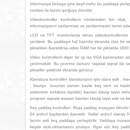
informasiya birbaşa şinə deyil məhz bu yaddaşa yerləşd
vasitəsi ilə lazımi qurğuya ötürülür.
Videokontroller kontrollerin növlərindən biri olub,
informasiyanın saxlanması və yenilənməsini təmin ed
LCD və TFT monitorlarda ekran videokontrollerinin
yenilənir. Bu yaddaşın hal hazırda ekranda olan bir v
pikseldən ibarətdirsə,video RAM hər bir pikseldə 1600 
Video kontrollerin digər bir işi isə VGA kameradan a
çevirməkdir. Bu çevirmə zamanı rəqəsal siqnal da səti
piksellər şəklində ekranda görünur.
Klaviatura kontrolleri klaviaturanın işini idarə edir , 
, klavişə toxunan zaman kəsilə baş verir və kəsilm
sisteminin tərkibinə daxildir) basılan klavişi təyin e
proqram siqnala əsasən basılan klavişi təyin edir və be
Keş yaddaş kontrolleri. Əsas yaddaş müəyyən ölmülü ke
64 ardıcıl baytlardan ibarətdir. Xətlər ardıcıl olaraq
lazımi xətt keş yaddaşa yerləşdirilir. Yaddaşa mür
keşdə olub-olmamasını yoxlayır. Əgər söz keş yadda