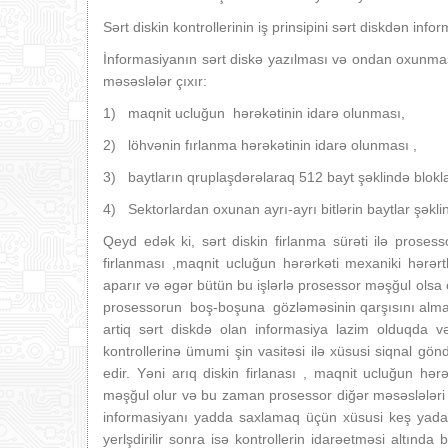
Sərt diskin kontrollerinin iş prinsipini sərt diskdən i
İnformasiyanın sərt diskə yazılması və ondan oxunma
məsəslələr çıxır:
1) maqnit ucluğun hərəkətinin idarə olunması,
2) löhvənin fırlanma hərəkətinin idarə olunması ,
3) baytların qruplaşdərəlaraq 512 bayt şəklində blokla
4) Sektorlardan oxunan ayrı-ayrı bitlərin baytlar şəkli
Qeyd edək ki, sərt diskin firlanma sürəti ilə prosess
firlanması ,maqnit ucluğun hərərkəti mexaniki hərər
aparır və əgər bütün bu işlərlə prosessor məşğul olsa
prosessorun boş-boşuna gözləməsinin qarşısını almaq ü
artiq sərt diskdə olan informasiya lazim olduqda v
kontrollerinə ümumi şin vasitəsi ilə xüsusi siqnal gön
edir. Yəni arıq diskin firlanası , maqnit ucluğun hər
məşğul olur və bu zaman prosessor diğər məsəslələri h
informasiyanı yadda saxlamaq üçün xüsusi keş yada
yerlşdirilir sonra isə kontrollerin idarəetməsi altında