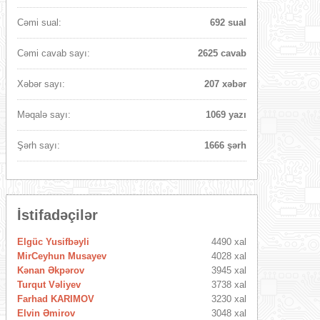
Cəmi sual:
692 sual
Cəmi cavab sayı:
2625 cavab
Xəbər sayı:
207 xəbər
Məqalə sayı:
1069 yazı
Şərh sayı:
1666 şərh
İstifadəçilər
Elgüc Yusifbəyli
4490 xal
MirCeyhun Musayev
4028 xal
Kənan Əkpərov
3945 xal
Turqut Vəliyev
3738 xal
Farhad KARIMOV
3230 xal
Elvin Əmirov
3048 xal