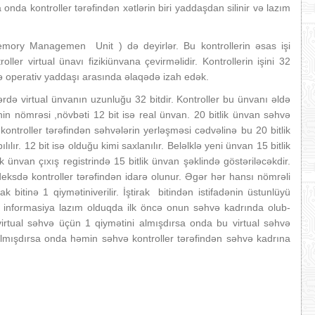
onda kontroller tərəfindən xətlərin biri yaddaşdan silinir və lazım
ory Managemen Unit ) də deyirlər. Bu kontrollerin əsas işi
ler virtual ünavı fizikiünvana çevirməlidir. Kontrollerin işini 32
və operativ yaddaşı arasında əlaqədə izah edək.
də virtual ünvanın uzunluğu 32 bitdir. Kontroller bu ünvanı əldə
ənin nömrəsi ,növbəti 12 bit isə real ünvan. 20 bitlik ünvan səhvə
ontroller tərəfindən səhvələrin yerləşməsi cədvəlinə bu 20 bitlik
lılır. 12 bit isə olduğu kimi saxlanılır. Beləlklə yeni ünvan 15 bitlik
lik ünvan çıxış registrində 15 bitlik ünvan şəklində göstəriləcəkdir.
deksdə kontroller tərəfindən idarə olunur. Əgər hər hansı nömrəli
ak bitinə 1 qiymətiniverilir. İştirak bitindən istifadənin üstunlüyü
an informasiya lazım olduqda ilk öncə onun səhvə kadrında olub-
virtual səhvə üçün 1 qiymətini almışdırsa onda bu virtual səhvə
i almışdırsa onda həmin səhvə kontroller tərəfindən səhvə kadrına