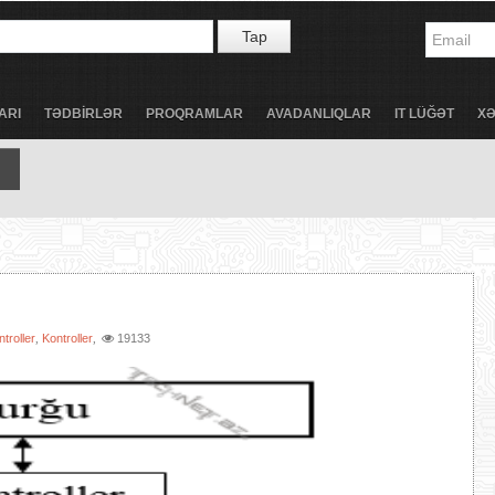
Tap
ARI
TƏDBİRLƏR
PROQRAMLAR
AVADANLIQLAR
IT LÜĞƏT
X
ntroller
Kontroller
19133
,
,