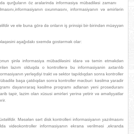
nda qurğuların öz aralarinda informasiya mübadiləsi zamanı
ilmasını,informasiyanın oxunmasını, informasiyanın və əmirlərin
əlifdir ve ele buna görə də onların iş prinsipi bir-birindən müəyyən
 əlaqəsini aşağıdakı sxemdə gostərmək olar:
onun şinlə informasiya mübadiləsini idarə və təmin etməkdən
rilən lazım olduqda o kontrollerə bu informasiyanin axtarılıb
rmasiyanın yerləşdiyi trakt və sektor tapıldıqdan sonra kontroller
 Mübadilə başa çatdıqdan sonra kontroller məcburi kəsilmə yaradir
roqramı dayanıraraq kəsilmə proqramı adlanan yeni proseduranı
rib tapir, lazim olan xüsusi əmirləri yerinə yetirir və əməliyyatlar
rir.
müxtəlifdir. Məsələn sərt disk kontrolleri informasiyanın yazılmasını
lda videokontroller informasiyanın ekrana verilməsi ,ekranda