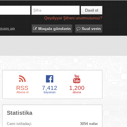
Daxil ol
Qeydiyyat
Şifrəni unutmusunuz?
Məqalə göndərin
Sual verin
ƏBƏRLƏR
RSS
7,412
1,200
Abunə ol
bəyənən
abunə
Statistika
Cəmi istifadəçi:
3054 nəfər