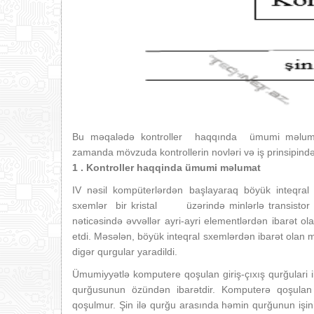
Bu məqalədə kontroller haqqında ümumi məlumat ver
zamanda mövzuda kontrollerin novləri və iş prinsipind
1 . Kontroller haqqinda ümumi məlumat
IV nəsil kompüterlərdən başlayaraq böyük inteqral 
sxemlər bir kristal üzərində minlərlə transistor v
nəticəsində əvvəllər ayri-ayri elementlərdən ibarət o
etdi. Məsələn, böyük inteqral sxemlərdən ibarət olan mi
digər qurgular yaradildi.
Ümumiyyətlə komputere qoşulan giriş-çıxış qurğulari ik
qurğusunun özündən ibarətdir. Komputerə qoşulan 
qoşulmur. Şin ilə qurğu arasında həmin qurğunun işini 