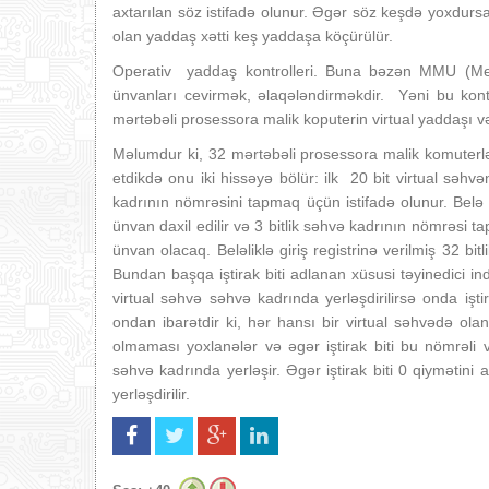
axtarılan söz istifadə olunur. Əgər söz keşdə yoxdursa 
olan yaddaş xətti keş yaddaşa köçürülür.
Operativ yaddaş kontrolleri. Buna bəzən MMU (Mem
ünvanları cevirmək, əlaqələndirməkdir. Yəni bu kontrol
mərtəbəli prosessora malik koputerin virtual yaddaşı 
Məlumdur ki, 32 mərtəbəli prosessora malik komuterlər
etdikdə onu iki hissəyə bölür: ilk 20 bit virtual səhv
kadrının nömrəsini tapmaq üçün istifadə olunur. Belə k
ünvan daxil edilir və 3 bitlik səhvə kadrının nömrəsi tapı
ünvan olacaq. Beləliklə giriş registrinə verilmiş 32 bit
Bundan başqa iştirak biti adlanan xüsusi təyinedici in
virtual səhvə səhvə kadrında yerləşdirilirsə onda iştir
ondan ibarətdir ki, hər hansı bir virtual səhvədə ol
olmaması yoxlanələr və əgər iştirak biti bu nömrəli 
səhvə kadrında yerləşir. Əgər iştirak biti 0 qiymətin
yerləşdirilir.