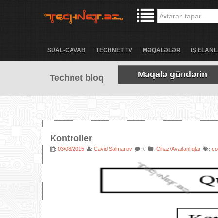
SUAL-CAVAB
TECHNET TV
MƏQALƏLƏR
İŞ ELANL
Məqalə göndərin
Technet bloq
Kontroller
03/08/2015
Cavid Salmanov
:
Cihaz/Avadanlıqlar
co
:
:
: 0
: