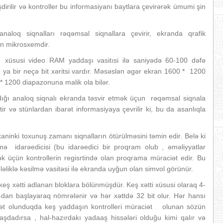
irilir və kontroller bu informasiyanı baytlara çevirərək ümumi şin
 analoq siqnalları rəqəmsal siqnallara çevirir, ekranda qrafik
ən mikrosxemdir.
 xüsusi video RAM yaddaşı vasitısi ilə saniyədə 60-100 dəfə
ə ya bir neçə bit xəritsi vardır. Məsəslən əgər ekran 1600 * 1200
* 1200 diapazonuna malik ola bilər.
ldığı analoq siqnalı ekranda təsvir etmək üçun rəqəmsal siqnala
r və stünlardan ibarət informasiyaya çevrilir ki, bu da asanlıqla
mexaninki toxunuş zamanı siqnalların ötürülməsini təmin edir. Belə ki
ə idarəedicisi (bu idarəedici bir proqram olub , əməliyyatlar
tmək üçün kontrollerin regisrtində olan proqrama müraciət edir. Bu
ləliklə kəsilmə vasitəsi ilə ekranda uyğun olan simvol görünür.
ş xətti adlanan bloklara bölünmüşdür. Keş xətti xüsusi olaraq 4-
 0-dan başlayaraq nömrələnir və hər xəttdə 32 bit olur. Hər hansı
aciət olunduqda keş yaddaşın kontrolleri müraciət olunan sözün
şdadırsa , hal-hazırdakı yadaaş hissələri olduğu kimi qalır və