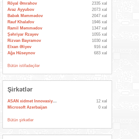
Röyal Əmrahov
2335 xal
Araz Ayyubov
2073 xal
Babək Məmmədov
2047 xal
Rauf Khalafov
1946 xal
Ramil Məmmədov
1347 xal
Şəhriyar Rzayev
1055 xal
Rizvan Bayramov
1030 xal
Elxan Əliyev
916 xal
Ağa Hüseynov
683 xal
Bütün istifadəçilər
Şirkətlər
ASAN xidmet Innovasiya Mərkəzi
12 xal
Microsoft Azerbaijan
0 xal
Bütün şirkətlər