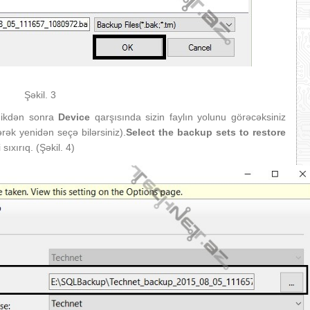
Şəkil. 3
rdikdən sonra
Device
qarşısında sizin faylın yolunu görəcəksiniz
ək yenidən seçə bilərsiniz).
Select the backup sets to restore
ıxırıq. (Şəkil. 4)