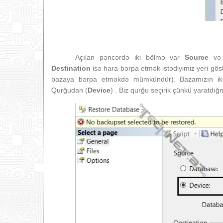
Açılan pəncərdə iki bölmə var
Source
v
Destination
isə hara bərpa etmək istədiyimiz yeri gös
bazaya bərpa etməkdə mümkündür). Bazamızın ik
Qurğudan (
Device
) . Biz qurğu seçirik çünkü yaratdığm