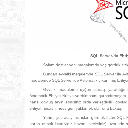
SQL Server-də Ehti
Salam dostlar yeni məqaləmdə xoş gördük sizlə
Bundan əvvəlki məqaləmdə SQL Server ilə Avtom
məqaləmdə SQL Server-də Avtomatik çıxarılmış Ehtiya
Əvvəlki məqaləmə uyğun olaraq, yaratdığım 
Avtomatik Ehtiyat Nüsxə yardılmasını quraşdırmışam
hansı qovluq təyin etmisiniz orda yerləşdirilir) qovluğ
ehtiyat nüsxəni necə geri yükləmək olar ona baxaq.
Yerinə yetirəcəyimiz işləri görmək üçün SQL
bərpa etmək istədiyiniz bazanı seçirsiniz) üzərind