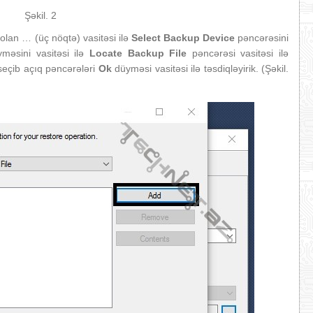
Şəkil. 2
olan … (üç nöqtə) vasitəsi ilə
Select Backup Device
pəncərəsini
məsini vasitəsi ilə
Locate Backup File
pəncərəsi vasitəsi ilə
 seçib açıq pəncərələri
Ok
düyməsi vasitəsi ilə təsdiqləyirik. (Şəkil.