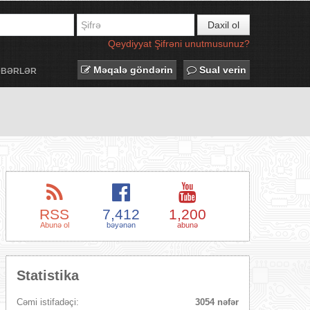
Daxil ol
Qeydiyyat
Şifrəni unutmusunuz?
Məqalə göndərin
Sual verin
ƏBƏRLƏR
RSS
7,412
1,200
Abunə ol
bəyənən
abunə
Statistika
Cəmi istifadəçi:
3054 nəfər