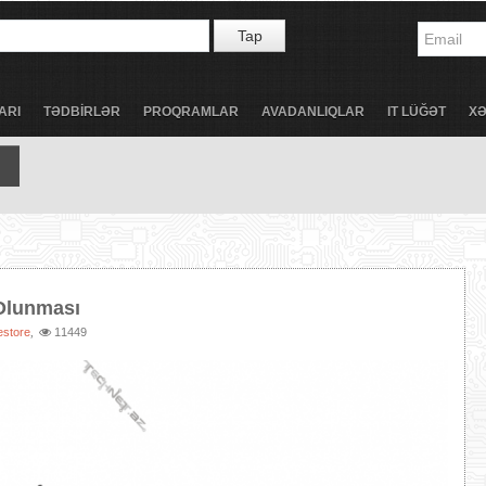
Tap
ARI
TƏDBİRLƏR
PROQRAMLAR
AVADANLIQLAR
IT LÜĞƏT
X
Olunması
estore
11449
,