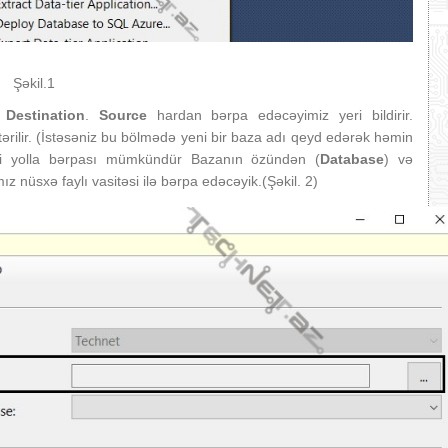
Şəkil.1
ə
Destination
.
Source
hardan bərpa edəcəyimiz yeri bildirir.
tərilir. (İstəsəniz bu bölmədə yeni bir baza adı qeyd edərək həmin
i yolla bərpası mümkündür Bazanın özündən (
Database
) və
ız nüsxə faylı vasitəsi ilə bərpa edəcəyik.(Şəkil. 2)