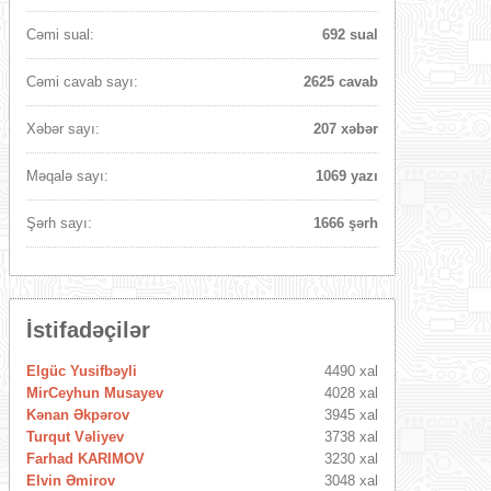
Cəmi sual:
692 sual
Cəmi cavab sayı:
2625 cavab
Xəbər sayı:
207 xəbər
Məqalə sayı:
1069 yazı
Şərh sayı:
1666 şərh
İstifadəçilər
Elgüc Yusifbəyli
4490 xal
MirCeyhun Musayev
4028 xal
Kənan Əkpərov
3945 xal
Turqut Vəliyev
3738 xal
Farhad KARIMOV
3230 xal
Elvin Əmirov
3048 xal