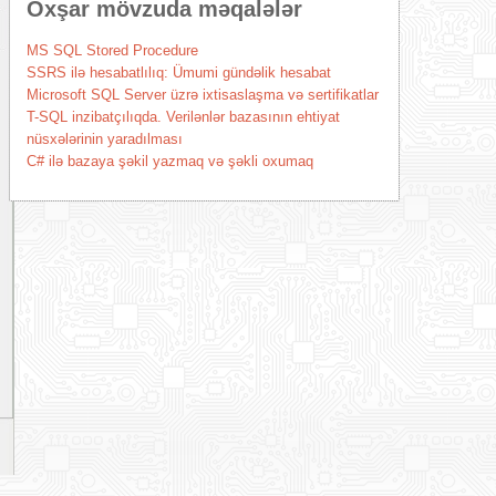
Oxşar mövzuda məqalələr
MS SQL Stored Procedure
SSRS ilə hesabatlılıq: Ümumi gündəlik hesabat
Microsoft SQL Server üzrə ixtisaslaşma və sertifikatlar
T-SQL inzibatçılıqda. Verilənlər bazasının ehtiyat
nüsxələrinin yaradılması
C# ilə bazaya şəkil yazmaq və şəkli oxumaq