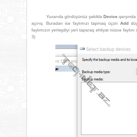
Yuxarıda gördüyünüz şəkildə
Device
qarşında 
açırıq. Buradan isə faylımızı tapmaq üçün
Add
düy
faylımızın yerləşdiyi yeri taparaq ehtiyat nüsxə faylını
3)