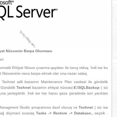
yat Nüsxənin B
ərpa Olunması
ri.
atik Ehtiyat Nüsxə çıxarma qaydası ilə tanış olduq. İndi isə bu
t Nüsxəninin necə bərpa etmək olar ona nəzər salaq.
Technet adli bazamın Maintenance Plan vasitəsi ilə gündəlik
. Gündəlik
Technet
bazamın ehtiyat nüsxəsi
E:\SQLBackup
( siz
una yerləşdirilir. İndi isə hər hansı qəza şəraitində son yardılan
 Managment Studio proqramına daxil oluruq və
Technet
( siz isə
ə sağ düyməni sıxaraq
Tasks -> Restore -> Database..
seçirik .