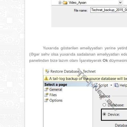
Yuxarıda göstərilən əməliyyatları yerinə yeti
(Əgər səhv olsa yuxarıda sadalanan əməliyyatları edər
panelindən bizə lazım olanı İşarələyərək
Ok
düyməsini s