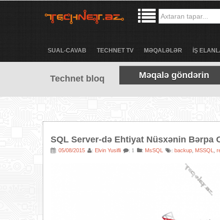
SUAL-CAVAB
TECHNET TV
MƏQALƏLƏR
İŞ ELANL
Məqalə göndərin
Technet bloq
SQL Server-də Ehtiyat Nüsxənin Bərpa 
05/08/2015
Elvin Yusifli
:
MsSQL
backup
MSSQL
r
:
:
: 1
:
,
,