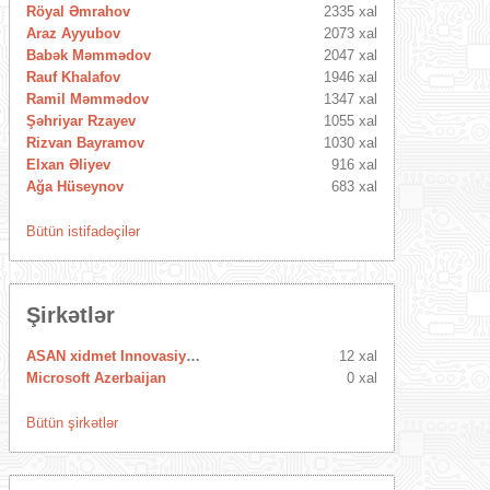
Röyal Əmrahov
2335 xal
Araz Ayyubov
2073 xal
Babək Məmmədov
2047 xal
Rauf Khalafov
1946 xal
Ramil Məmmədov
1347 xal
Şəhriyar Rzayev
1055 xal
Rizvan Bayramov
1030 xal
Elxan Əliyev
916 xal
Ağa Hüseynov
683 xal
Bütün istifadəçilər
Şirkətlər
ASAN xidmet Innovasiya Mərkəzi
12 xal
Microsoft Azerbaijan
0 xal
Bütün şirkətlər