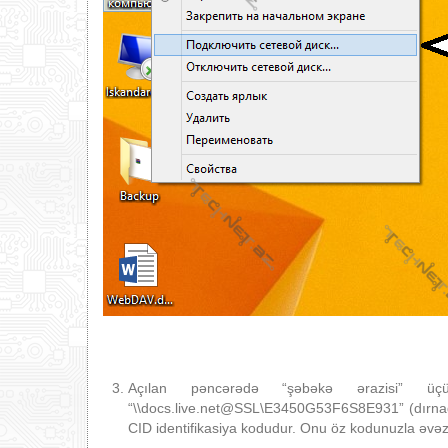
Açılan pəncərədə “şəbəkə ərazisi” ü
“\\docs.live.net@SSL\E3450G53F6S8E931” (dırnaq
CID identifikasiya kodudur. Onu öz kodunuzla əvəz 