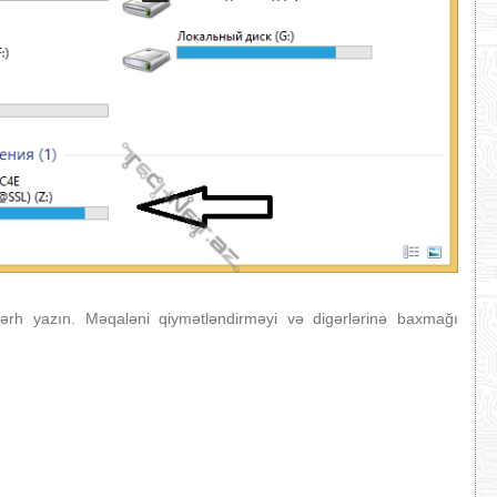
ərh yazın. Məqaləni qiymətləndirməyi və digərlərinə baxmağı