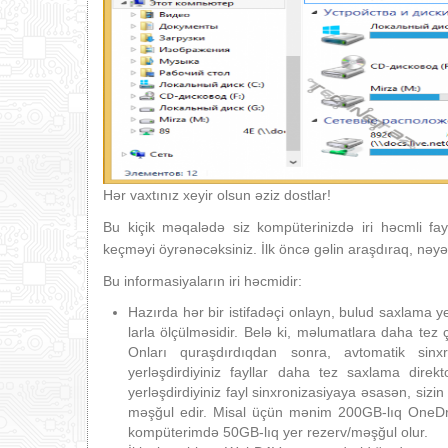
Hər vaxtınız xeyir olsun əziz dostlar!
Bu kiçik məqalədə siz kompüterinizdə iri həcmli fa
keçməyi öyrənəcəksiniz. İlk öncə gəlin araşdıraq, nəy
Bu informasiyaların iri həcmidir:
Hazırda hər bir istifadəçi onlayn, bulud saxlama ye
larla ölçülməsidir. Belə ki, məlumatlara daha te
Onları quraşdırdıqdan sonra, avtomatik sinx
yerləşdirdiyiniz fayllar daha tez saxlama dire
yerləşdirdiyiniz fayl sinxronizasiyaya əsasən, sizi
məşğul edir. Misal üçün mənim 200GB-lıq OneDr
kompüterimdə 50GB-lıq yer rezerv/məşğul olur.