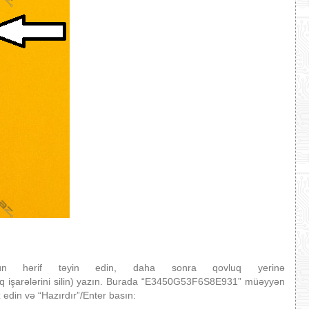
çün hərif təyin edin, daha sonra qovluq yerinə
 işarələrini silin) yazın. Burada “E3450G53F6S8E931” müəyyən
edin və “Hazırdır”/Enter basın: