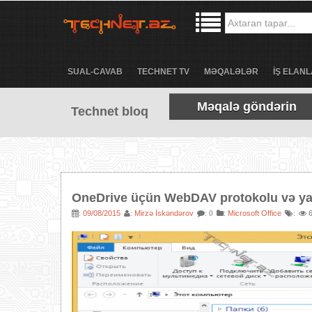
SUAL-CAVAB
TECHNET TV
MƏQALƏLƏR
İŞ ELANL
Məqalə göndərin
Technet bloq
OneDrive üçün WebDAV protokolu və ya 
09/08/2015
Mirzə İskəndərov
:
Microsoft Office
6
:
:
: 0
: