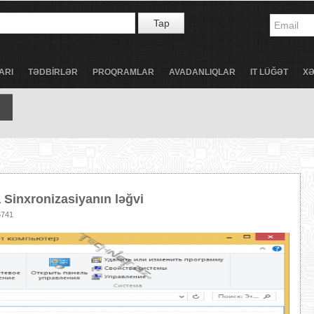
Tap
ARI
TƏDBİRLƏR
PROQRAMLAR
AVADANLIQLAR
IT LÜĞƏT
X
Sinxronizasiyanın ləğvi
741