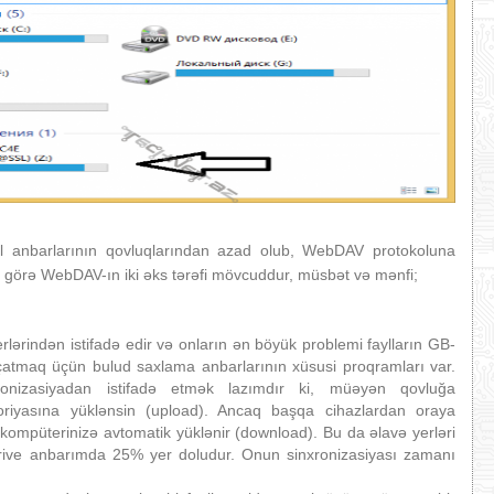
yl anbarlarının qovluqlarından azad olub, WebDAV protokoluna
ə görə WebDAV-ın iki əks tərəfi mövcuddur, müsbət və mənfi;
rlərindən istifadə edir və onların ən böyük problemi faylların GB-
z çatmaq üçün bulud saxlama anbarlarının xüsusi proqramları var.
ronizasiyadan istifadə etmək lazımdır ki, müəyən qovluğa
ktoriyasına yüklənsin (upload). Ancaq başqa cihazlardan oraya
n kompüterinizə avtomatik yüklənir (download). Bu da əlavə yerləri
ive anbarımda 25% yer doludur. Onun sinxronizasiyası zamanı