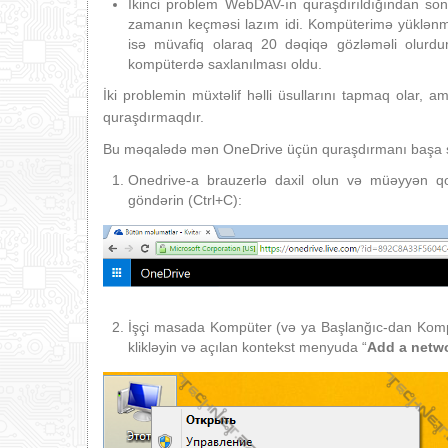
İkinci problem WebDAV-ın quraşdırıldığından sonr
zamanın keçməsi lazım idi. Kompüterimə yüklənmə
isə müvafiq olaraq 20 dəqiqə gözləməli olurdum:
kompüterdə saxlanılması oldu.
İki problemin müxtəlif həlli üsullarını tapmaq olar,
quraşdırmaqdır.
Bu məqalədə mən OneDrive üçün quraşdırmanı başa 
Onedrive-a brauzerlə daxil olun və müəyyən q
göndərin (Ctrl+C):
İşçi masada Kompüter (və ya Başlanğıc-dan Kompüt
klikləyin və açılan kontekst menyuda “
Add a netw