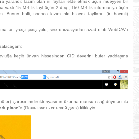
a yarandı: lazım olan iri faylları əldə etmək üçün müəyyən bir
 vaxtı 15 MB-lik fayl üçün 2 dəq., 150 MB-lik informasiya üçün
 Bunun həlli, sadəcə lazım ola biləcək faylların (iri həcmli)
 amma ən yaxşı çıxış yolu, sinxronizasiyadan azad olub WebDAV-ı
salacağam:
ovluğa keçib ünvan hissəsindən CID dəyərini bufer yaddaşına
er) işarəsinin/direktoriyasının üzərinə mausun sağ düyməsi ilə
ork place
”ə (Подключить сетевой диск) klikləyin: