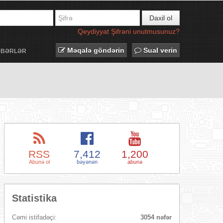
Daxil ol
Qeydiyyat
Şifrəni unutmusunuz?
Məqalə göndərin
Sual verin
ƏBƏRLƏR
RSS
7,412
1,200
Abunə ol
bəyənən
abunə
Statistika
Cəmi istifadəçi:
3054 nəfər