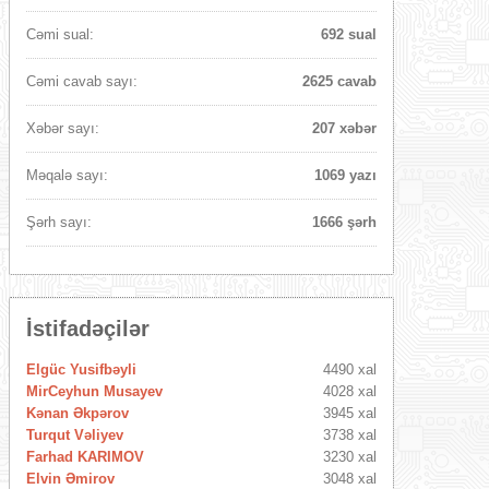
Cəmi sual:
692 sual
Cəmi cavab sayı:
2625 cavab
Xəbər sayı:
207 xəbər
Məqalə sayı:
1069 yazı
Şərh sayı:
1666 şərh
İstifadəçilər
Elgüc Yusifbəyli
4490 xal
MirCeyhun Musayev
4028 xal
Kənan Əkpərov
3945 xal
Turqut Vəliyev
3738 xal
Farhad KARIMOV
3230 xal
Elvin Əmirov
3048 xal