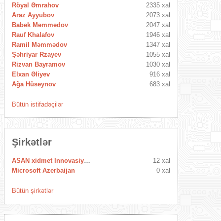
Röyal Əmrahov
2335 xal
Araz Ayyubov
2073 xal
Babək Məmmədov
2047 xal
Rauf Khalafov
1946 xal
Ramil Məmmədov
1347 xal
Şəhriyar Rzayev
1055 xal
Rizvan Bayramov
1030 xal
Elxan Əliyev
916 xal
Ağa Hüseynov
683 xal
Bütün istifadəçilər
Şirkətlər
ASAN xidmet Innovasiya Mərkəzi
12 xal
Microsoft Azerbaijan
0 xal
Bütün şirkətlər