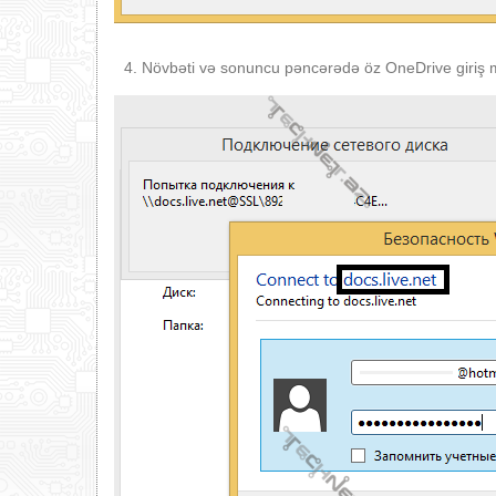
Növbəti və sonuncu pəncərədə öz OneDrive giriş mə