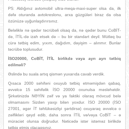
PS: Aldığınız avtomobil ultra-meqa-maxi-super olsa da, ilk
dəfə oturanda avtokreslonu, arxa güzgüləri biraz da olsa
özünüzə uyğunlaşdırırsınız.
Beləliklə nə qədər təcrübəli olsaq da, nə qədər bunu CoBİT-
də, İTİL-də izah etsək də – bu bir standart deyil. Mütləq bu
cürə tətbiq edim, yıxım, dağıdım, dəyişim – alınmır. Bunlar
təcrübə toplusudur.
İSO20000, CoBİT, İTİL birlikdə vəya ayrı ayrı tətbiq
edilməli?
Əslində bu suala artıq qismən yuxarıda cavab verdik.
Qısaca 2000 səhifəni oxuyub tətbiq etməmişdən qabaq,
əvvəlcə 15 səhifəlik İSO 20000 oxunulsa məsləhətdir.
Şirkətinizdə NƏYİN zəif və ya faktiki olaraq mövcud belə
olmamasını Sizdən yaxşı bilən yoxdur. İSO 20000 (İSO
27001, əgər İT təhlükəsizliyi şərtdirsə) oxuyaraq əvvəlcə o
zəiflikləri qeyd edib, daha sonra İTİL və/vəya CoBİT – ə
müraciət olunsa doğrudur. Nəticədə istər istəməz birlikdə
tətbiq etmiş olacaqsınız.