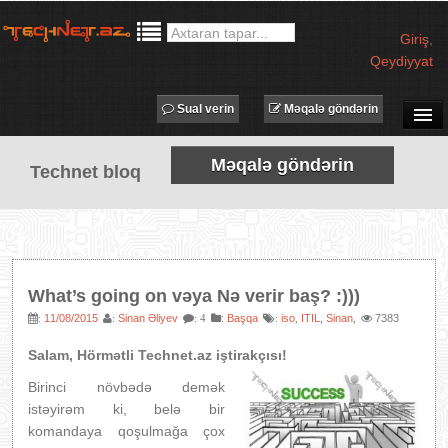
Giriş
,
Qeydiyyat
Sual verin
Məqalə göndərin
SUAL-CAVAB
Məqalə göndərin
Technet bloq
TECHNET TV
MƏQALƏLƏR
İŞ ELANLARI
TƏDBİRLƏR
What’s going on vəya Nə verir baş? :)))
PROQRAMLAR
11/08/2015
Sinan Əliyev
:
Başqa
iso
ITIL
Sinan
7383
:
:
: 4
:
,
,
,
AVADANLIQLAR
Salam, Hörmətli Technet.az iştirakçısı!
IT LÜĞƏT
Birinci növbədə demək
XƏBƏRLƏR
istəyir
əm ki, belə bir
komandaya qoşulmağa çox