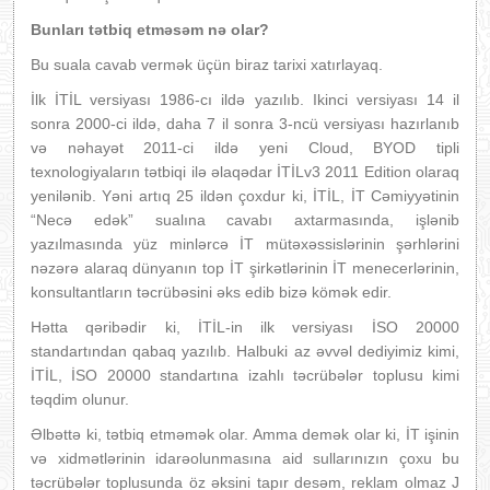
Bunları tətbiq etməsəm nə olar?
Bu suala cavab vermək üçün biraz tarixi xatırlayaq.
İlk İTİL versiyası 1986-cı ildə yazılıb. Ikinci versiyası 14 il
sonra 2000-ci ildə, daha 7 il sonra 3-ncü versiyası hazırlanıb
və nəhayət 2011-ci ildə yeni Cloud, BYOD tipli
texnologiyaların tətbiqi ilə əlaqədar İTİLv3 2011 Edition olaraq
yenilənib. Yəni artıq 25 ildən çoxdur ki, İTİL, İT Cəmiyyətinin
“Necə edək” sualına cavabı axtarmasında, işlənib
yazılmasında yüz minlərcə İT mütəxəssislərinin şərhlərini
nəzərə alaraq dünyanın top İT şirkətlərinin İT menecerlərinin,
konsultantların təcrübəsini əks edib bizə kömək edir.
Hətta qəribədir ki, İTİL-in ilk versiyası İSO 20000
standartından qabaq yazılıb. Halbuki az əvvəl dediyimiz kimi,
İTİL, İSO 20000 standartına izahlı təcrübələr toplusu kimi
təqdim olunur.
Əlbəttə ki, tətbiq etməmək olar. Amma demək olar ki, İT işinin
və xidmətlərinin idarəolunmasına aid sullarınızın çoxu bu
təcrübələr toplusunda öz əksini tapır desəm, reklam olmaz
J