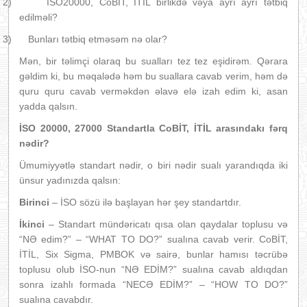
2)
İSO20000, CoBİT, İTİL birlikdə vəya ayrı ayrı tətbiq
edilməli?
3)
Bunları tətbiq etməsəm nə olar?
Mən, bir təlimçi olaraq bu sualları tez tez eşidirəm. Qərara
gəldim ki, bu məqalədə həm bu suallara cavab verim, həm də
quru quru cavab verməkdən əlavə elə izah edim ki, asan
yadda qalsın.
İSO 20000, 27000 Standartla CoBİT, İTİL arasındakı fərq
nədir?
Ümumiyyətlə standart nədir, o biri nədir sualı yarandıqda iki
ünsur yadınızda qalsın:
Birinci
– İSO sözü ilə başlayan hər şey standartdır.
İkinci
– Standart mündəricatı qısa olan qaydalar toplusu və
“NƏ edim?”
– “WHAT TO DO?”
sualına cavab verir. CoBİT,
İTİL, Six Sigma, PMBOK və sairə, bunlar hamısı təcrübə
toplusu olub İSO-nun “NƏ EDİM?” sualına cavab aldıqdan
sonra izahlı formada “NECƏ EDİM?” – “HOW TO DO?”
sualına cavabdır.