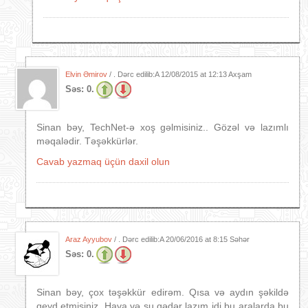
Elvin Əmirov
/ . Dərc edilib:A
12/08/2015 at 12:13 Axşam
Səs:
0.
Sinan bəy, TechNet-ə xoş gəlmisiniz.. Gözəl və lazımlı
məqalədir. Təşəkkürlər.
Cavab yazmaq üçün daxil olun
Araz Ayyubov
/ . Dərc edilib:A
20/06/2016 at 8:15 Səhər
Səs:
0.
Sinan bəy, çox təşəkkür edirəm. Qısa və aydın şəkildə
qeyd etmisiniz. Hava və su qədər lazım idi bu aralarda bu