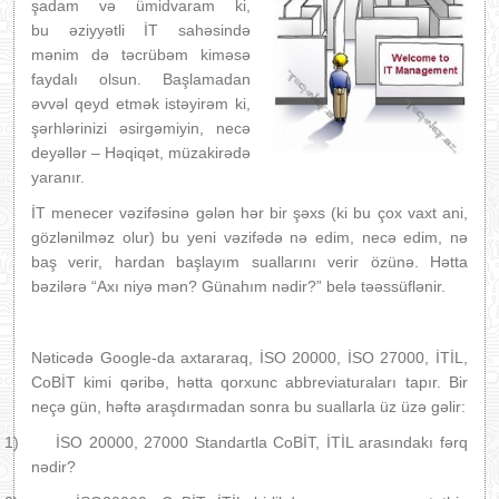
şadam və ümidvaram ki,
bu əziyyətli İT sahəsində
mənim də təcrübəm kiməsə
faydalı olsun. Başlamadan
əvvəl qeyd etmək istəyirəm ki,
şərhlərinizi əsirgəmiyin, necə
deyəllər – Həqiqət, müzakirədə
yaranır.
İT menecer vəzifəsinə gələn hər bir şəxs (ki bu çox vaxt ani,
gözlənilməz olur) bu yeni vəzifədə nə edim, necə edim, nə
baş verir, hardan başlayım suallarını verir özünə. Hətta
bəzilərə “Axı niyə mən? Günahım nədir?” belə təəssüflənir.
Nəticədə Google-da axtararaq, İSO 20000, İSO 27000, İTİL,
CoBİT kimi qəribə, hətta qorxunc abbreviaturaları tapır. Bir
neçə gün, həftə araşdırmadan sonra bu suallarla üz üzə gəlir:
1)
İSO 20000, 27000 Standartla CoBİT, İTİL arasındakı fərq
nədir?