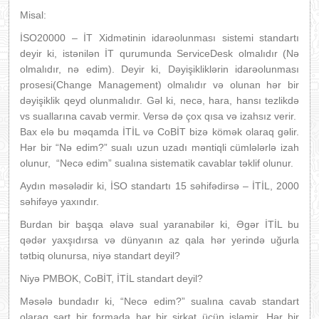
Misal:
İSO20000 – İT Xidmətinin idarəolunması sistemi standartı
deyir ki, istənilən İT qurumunda ServiceDesk olmalıdır (Nə
olmalıdır, nə edim). Deyir ki, Dəyişikliklərin idarəolunması
prosesi(Change Management) olmalıdır və olunan hər bir
dəyişiklik qeyd olunmalıdır. Gəl ki, necə, hara, hansı tezlikdə
vs suallarına cavab vermir. Versə də çox qısa və izahsız verir.
Bax elə bu məqamda İTİL və CoBİT bizə kömək olaraq gəlir.
Hər bir “Nə edim?” sualı uzun uzadı məntiqli cümlələrlə izah
olunur, “Necə edim” sualına sistematik cavablar təklif olunur.
Aydın məsələdir ki, İSO standartı 15 səhifədirsə – İTİL, 2000
səhifəyə yaxındır.
Burdan bir başqa əlavə sual yaranabilər ki, Əgər İTİL bu
qədər yaxşıdırsa və dünyanın az qala hər yerində uğurla
tətbiq olunursa, niyə standart deyil?
Niyə PMBOK, CoBİT, İTİL standart deyil?
Məsələ bundadır ki, “Necə edim?” sualına cavab standart
olaraq sərt bir formada hər bir şirkət üçün işləmir. Hər bir