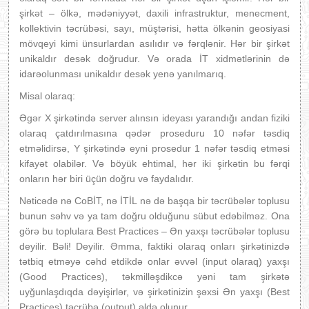
şirkət – ölkə, mədəniyyət, daxili infrastruktur, menecment,
kollektivin təcrübəsi, sayı, müştərisi, hətta ölkənin geosiyasi
mövqeyi kimi ünsurlardan asılıdır və fərqlənir. Hər bir şirkət
unikaldır desək doğrudur. Və orada İT xidmətlərinin də
idarəolunması unikaldır desək yenə yanılmarıq.
Misal olaraq:
Əgər X şirkətində server alınsın ideyası yarandığı andan fiziki
olaraq çatdırılmasına qədər proseduru 10 nəfər təsdiq
etməlidirsə, Y şirkətində eyni prosedur 1 nəfər təsdiq etməsi
kifayət olabilər. Və böyük ehtimal, hər iki şirkətin bu fərqi
onların hər biri üçün doğru və faydalıdır.
Nəticədə nə CoBİT, nə İTİL nə də başqa bir təcrübələr toplusu
bunun səhv və ya tam doğru olduğunu sübut edəbilməz. Ona
görə bu toplulara Best Practices – Ən yaxşı təcrübələr toplusu
deyilir. Bəli! Deyilir. Əmma, faktiki olaraq onları şirkətinizdə
tətbiq etməyə cəhd etdikdə onlar əvvəl (input olaraq) yaxşı
(Good Practices), təkmilləşdikcə yəni tam şirkətə
uyğunlaşdıqda dəyişirlər, və şirkətinizin şəxsi Ən yaxşı (Best
Practices) təcrübə (output) əldə olunur.