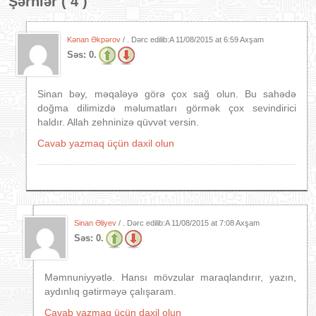
Şərhlər ( 4 )
Kənan Əkpərov
/ . Dərc edilib:A
11/08/2015 at 6:59 Axşam
Səs:
0.
Sinan bəy, məqaləyə görə çox sağ olun. Bu sahədə
doğma dilimizdə məlumatları görmək çox sevindirici
haldır. Allah zehninizə qüvvət versin.
Cavab yazmaq üçün daxil olun
Sinan Əliyev
/ . Dərc edilib:A
11/08/2015 at 7:08 Axşam
Səs:
0.
Məmnuniyyətlə. Hansı mövzular maraqlandırır, yazın,
aydınlıq gətirməyə çalışaram.
Cavab yazmaq üçün daxil olun