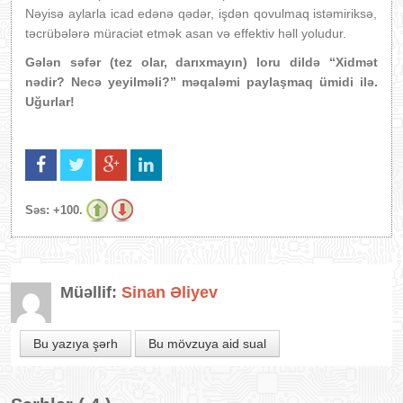
Nəyisə aylarla icad edənə qədər, işdən qovulmaq istəmiriksə,
təcrübələrə müraciət etmək asan və effektiv həll yoludur.
Gələn səfər (tez olar, darıxmayın) loru dildə “Xidmət
nədir? Necə yeyilməli?” məqaləmi paylaşmaq ümidi ilə.
Uğurlar!
Səs:
+100.
Müəllif:
Sinan Əliyev
Bu yazıya şərh
Bu mövzuya aid sual