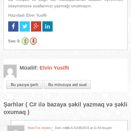
istəyirsinizsə suallarınızı yazmağı unutmayın.
Hazırladı Elvin Yusifli
Səs:
0.
Müəllif:
Elvin Yusifli
Bu yazıya şərh
Bu mövzuya aid sual
Şərhlər (
C# ilə bazaya şəkil yazmaq və şəkli
oxumaq
)
Root For review
/ . Dərc edilib:A
31/08/2015 at 11:55 Axşam