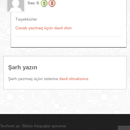
Səs:
0.
Təşəkkürlər
Cavab yazmaq üçün daxil olun
Şərh yazın
Şərh yazmaq üçün sistemə
daxil olmalısınız.
Technet.az. Bütün hüquqlar qorunur.