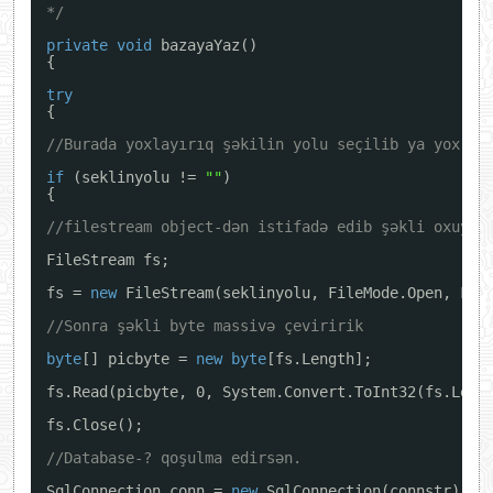
*/
private
void
bazayaYaz()
{
try
{
//Burada yoxlayırıq şəkilin yolu seçilib ya yox
if
(seklinyolu != 
""
)
{
//filestream object-dən istifadə edib şəkli oxuyur
FileStream fs;
fs = 
new
FileStream(seklinyolu, FileMode.Open, Fil
//Sonra şəkli byte massivə çeviririk
byte
[] picbyte = 
new
byte
[fs.Length];
fs.Read(picbyte, 0, System.Convert.ToInt32(fs.Leng
fs.Close();
//Database-? qoşulma edirsən.
SqlConnection conn = 
new
SqlConnection(connstr);