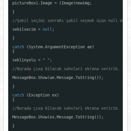
pictureBox1.Image = (Image)newimg;
}
//Şəkil seçimi sonrakı şəkil seçmək üçün null edil
sekilsecim = 
null
;
}
catch
(System.ArgumentException ae)
{
seklinyolu = 
" "
;
//Burada çıxa biləcək səhvləri ekrana veririk.
MessageBox.Show(ae.Message.ToString());
}
catch
(Exception ex)
{
//Burada çıxa biləcək səhvləri ekrana veririk.
MessageBox.Show(ex.Message.ToString());
}