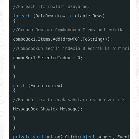
//Foreach ilə rowları oxuyuruq.
foreach
(DataRow drow 
in
dtable.Rows)
{
//Oxunan Rowları Comboboxun İtems add edirik.
comboBox1.Items.Add(drow[0].ToString());
//Comboboxun seçili indexin 0 edirik ki birinci ol
comboBox1.SelectedIndex = 0;
}
}
catch
(Exception ex)
{
//Burada çıxa biləcək səhvləri ekrana veririk.
MessageBox.Show(ex.Message);
}
}
private
void
button2_Click(
object
sender, EventArg