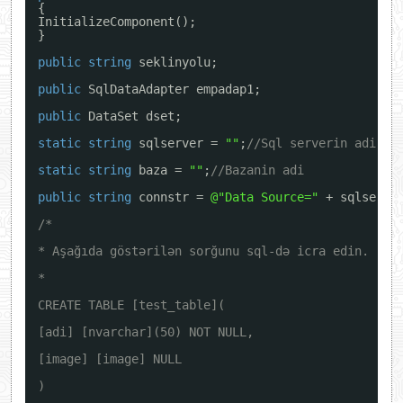
{
InitializeComponent();
}
public
string
seklinyolu;
public
SqlDataAdapter empadap1;
public
DataSet dset;
static
string
sqlserver = 
""
;
//Sql serverin adi
static
string
baza = 
""
;
//Bazanin adi
public
string
connstr = 
@"Data Source="
+ sqlserve
/*
* Aşağıda göstərilən sorğunu sql-də icra edin.
*
CREATE TABLE [test_table](
[adi] [nvarchar](50) NOT NULL,
[image] [image] NULL
)