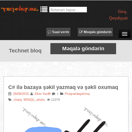
Giriş
,
Qeydiyyat
Sual verin
Məqalə göndərin
SUAL-CAVAB
Məqalə göndərin
Technet bloq
TECHNET TV
MƏQALƏLƏR
İŞ ELANLARI
TƏDBİRLƏR
C# ilə bazaya şəkil yazmaq və şəkli oxumaq
PROQRAMLAR
28/08/2015
Elvin Yusifli
:
Proqramlaşdırma
:
:
: 1
charp
MSSQL
photo
11079
:
,
,
,
AVADANLIQLAR
IT LÜĞƏT
XƏBƏRLƏR