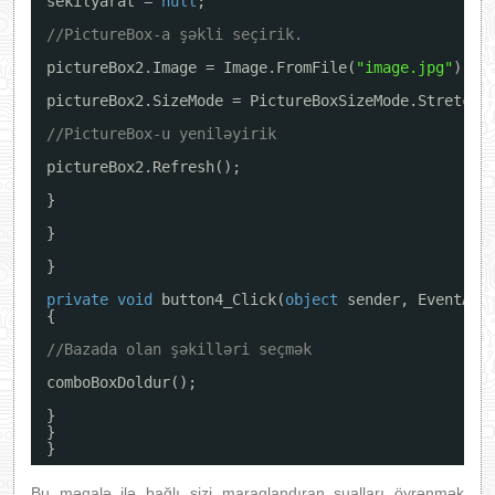
sekilyarat = 
null
;
//PictureBox-a şəkli seçirik.
pictureBox2.Image = Image.FromFile(
"image.jpg"
);
pictureBox2.SizeMode = PictureBoxSizeMode.StretchI
//PictureBox-u yeniləyirik
pictureBox2.Refresh();
}
}
}
private
void
button4_Click(
object
sender, EventArg
{
//Bazada olan şəkilləri seçmək
comboBoxDoldur();
}
}
}
Bu məqalə ilə bağlı sizi maraqlandıran sualları öyrənmək