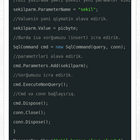
//Biz yuxırada şəkli @sekil yeni parameter kimi gö
sekilparm.ParameterName = 
"sekil"
;
//Valuesin yəni qiymətin əlavə edirik.
sekilparm.Value = picbyte;
//Burda isə sorğumuzu (insert) icra edirik.
SqlCommand cmd = 
new
SqlCommand(query, conn);
//parametrləri əlavə edirik.
cmd.Parameters.Add(sekilparm);
//Sorğumuzu icra edirik.
cmd.ExecuteNonQuery();
//Cmd və conn bağlayırıq.
cmd.Dispose();
conn.Close();
conn.Dispose();
}