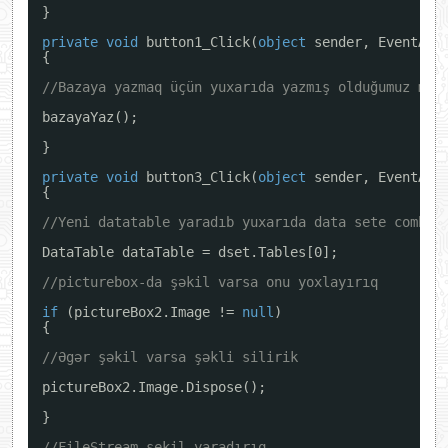
}
private
void
button1_Click(
object
sender, EventArg
{
//Bazaya yazmaq üçün yuxarıda yazmış olduğumuz met
bazayaYaz();
}
private
void
button3_Click(
object
sender, EventArg
{
//Yeni datatable yaradıb yuxarıda data sete comboB
DataTable dataTable = dset.Tables[0];
//picturebox-da şəkil varsa onu yoxlayırıq
if
(pictureBox2.Image != 
null
)
{
//Əgər şəkil varsa şəkli silirik
pictureBox2.Image.Dispose();
}
//FileStream sekil yaradırıq.