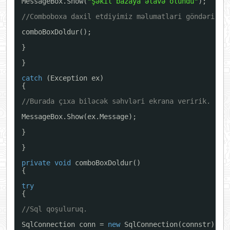
MessageBox.Show(
"Şəkil bazaya əlavə olundu"
);
//Comboboxa daxil etdiyimiz məlumatlari göndəririk
comboBoxDoldur();
}
}
catch
(Exception ex)
{
//Burada çıxa biləcək səhvləri ekrana veririk.
MessageBox.Show(ex.Message);
}
}
private
void
comboBoxDoldur()
{
try
{
//Sql qoşuluruq.
SqlConnection conn = 
new
SqlConnection(connstr);