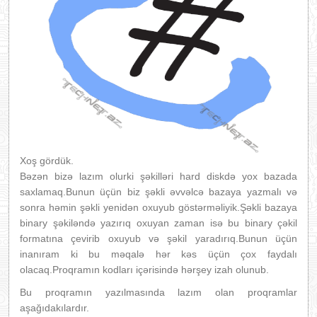
Xoş gördük.
Bəzən bizə lazım olurki şəkilləri hard diskdə yox bazada
saxlamaq.Bunun üçün biz şəkli əvvəlcə bazaya yazmalı və
sonra həmin şəkli yenidən oxuyub göstərməliyik.Şəkli bazaya
binary şəkiləndə yazırıq oxuyan zaman isə bu binary çəkil
formatına çevirib oxuyub və şəkil yaradırıq.Bunun üçün
inanıram ki bu məqalə hər kəs üçün çox faydalı
olacaq.Proqramın kodları içərisində hərşey izah olunub.
Bu proqramın yazılmasında lazım olan proqramlar
aşağıdakılardır.