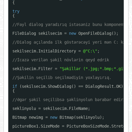
{
try
{
//Fayl dialog yaradırıq istəsəniz bunu komponent k
FileDialog sekilsecim = 
new
OpenFileDialog();
//Dialog açılanda ilk göstərəcəyi yeri mən C: kimi
sekilsecim.InitialDirectory = 
@"C:\"
;
//İcazə verilən şəkil növlərin qeyd edrik
sekilsecim.Filter = 
"Şəkillər (*.jpg;*.bmp;*.gif)|
//Şəkilin seçilib seçilmədiyin yoxlayırıq.
if
(sekilsecim.ShowDialog() == DialogResult.OK)
{
//Əgər şəkil seçilibsə şəklinyolun bərabər edirik 
seklinyolu = sekilsecim.FileName;
Bitmap newimg = 
new
Bitmap(seklinyolu);
pictureBox1.SizeMode = PictureBoxSizeMode.StretchI