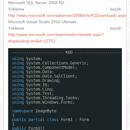
Microsoft SQL Server 2008 R2.
Yükləmə keçidi:
http://www.microsoft.com/sqlserver/2008/tr/tr/R2Downloads.aspx
Microsoft Visual Studio 2010 Ultimate
Yükləmə keçidi:
http://www.microsoft.com/download/en/details.aspx?
displaylang=en&id=12752
---------------------- KOD ----------------------
using
System;
using
System.Collections.Generic;
using
System.ComponentModel;
using
System.Data;
using
System.Data.SqlClient;
using
System.Drawing;
using
System.IO;
using
System.Linq;
using
System.Text;
using
System.Threading.Tasks;
using
System.Windows.Forms;
namespace
ImageByte
{
public
partial
class
Form1 : Form
{
public
Form1()