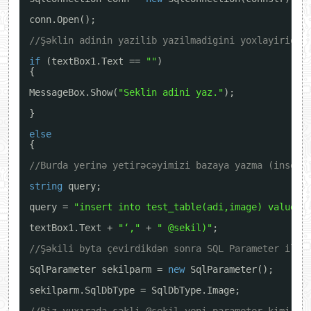
conn.Open();
//Şəklin adinin yazilib yazilmadigini yoxlayiriq.
if
(textBox1.Text == 
""
)
{
MessageBox.Show(
"Seklin adini yaz."
);
}
else
{
//Burda yerinə yetirəcəyimizi bazaya yazma (insert
string
query;
query = 
"insert into test_table(adi,image) values(
textBox1.Text + 
"‘,"
+ 
" @sekil)"
;
//Şəkili byta çevirdikdən sonra SQL Parameter ilə 
SqlParameter sekilparm = 
new
SqlParameter();
sekilparm.SqlDbType = SqlDbType.Image;