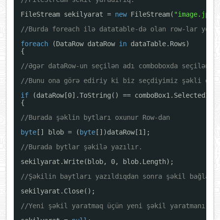
FileStream sekilyarat = 
new
FileStream(
"image.jpg"
//Burda foreach ilə datatable-də olan row-lar yoxl
foreach
(DataRow dataRow 
in
dataTable.Rows)
{
//Əgər dataRow-un seçilən adı comboboxda seçilən a
//Bunu ona görə ediriy ki biz seçdiyimiz şəkli gör
if
(dataRow[0].ToString() == comboBox1.SelectedIte
{
//Burada şəklin bytları oxunur Row-dan
byte
[] blob = (
byte
[])dataRow[1];
//Burada bytlar şəkilə yazılır.
sekilyarat.Write(blob, 0, blob.Length);
//Şəkilin baytları yazıldıqdan sonra şəkil bağlanı
sekilyarat.Close();
//Yeni şəkil yaratmaq üçün yeni şəkil yaratmanı nu