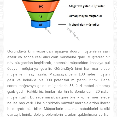
Göründüyü kimi yuxarıdan aşağıya doğru müştərilərin sayı
azalır və sonda real alıcı olan müştərilər qalır. Müştərilər bir
növ süzgəcdən keçirilərək, potensial müştəridən kassaya pul
ödəyən müştəriyə çevrilir. Göründüyü kimi hər mərhələdə
müştərilərin sayı azalır. Mağazaya cəmi 100 nəfər müştəri
gəlir və beləliklə biz 900 potensial müştərini itiririk. Daha
sonra mağazaya gələn müştərilərin 58 faizi mebel almamış
çıxıb gedir. Faktiki biz bunları da itiririk. Sonda cəmi 20 nəfər
müştəri qalır. Bu sadə misaldan görə bilərik ki, hər mərhələdə
nə isə baş verir. Hər bir şirkətin müxtəlif mərhələlərdən ibarət
belə qrafı ola bilər. Müştərilərin azalma səbəblərini faktiki
olaraq bilmirik. Belə problemlərin aradan qaldırılması və hər