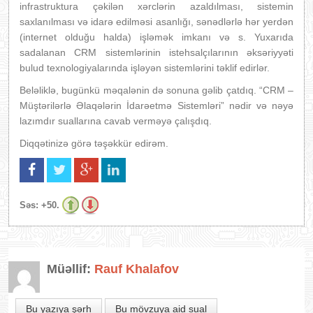
infrastruktura çəkilən xərclərin azaldılması, sistemin
saxlanılması və idarə edilməsi asanlığı, sənədlərlə hər yerdən
(internet olduğu halda) işləmək imkanı və s. Yuxarıda
sadalanan CRM sistemlərinin istehsalçılarının əksəriyyəti
bulud texnologiyalarında işləyən sistemlərini təklif edirlər.
Beləliklə, bugünkü məqalənin də sonuna gəlib çatdıq. “CRM –
Müştərilərlə Əlaqələrin İdarəetmə Sistemləri” nədir və nəyə
lazımdır suallarına cavab verməyə çalışdıq.
Diqqətinizə görə təşəkkür edirəm.
Səs:
+50.
Müəllif:
Rauf Khalafov
Bu yazıya şərh
Bu mövzuya aid sual