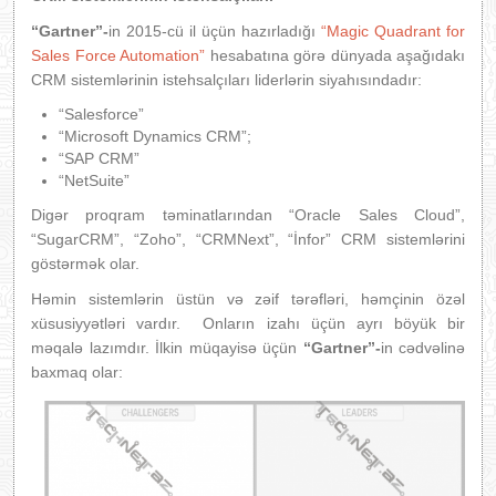
“Gartner”-
in 2015-cü il üçün hazırladığı
“Magic Quadrant for
Sales Force Automation”
hesabatına görə dünyada aşağıdakı
CRM sistemlərinin istehsalçıları liderlərin siyahısındadır:
“Salesforce”
“Microsoft Dynamics CRM”;
“SAP CRM”
“NetSuite”
Digər proqram təminatlarından “Oracle Sales Cloud”,
“SugarCRM”, “Zoho”, “CRMNext”, “İnfor” CRM sistemlərini
göstərmək olar.
Həmin sistemlərin üstün və zəif tərəfləri, həmçinin özəl
xüsusiyyətləri vardır. Onların izahı üçün ayrı böyük bir
məqalə lazımdır. İlkin müqayisə üçün
“Gartner”-
in cədvəlinə
baxmaq olar: