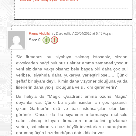
Ramal Abdullah
/ . Dərc edilib:A
20/04/2016 at 5:43 Axşam
Səs:
0.
Siz firmanızı bu siyahıya salmaq istəsəniz, sizdən
əvvəlcədən nağd pulunuzu alırlar amma zəmanəti yoxdur
yəni siz daha yaxşı olsanız belə başqa biri daha çox pul
veribsə, siyahıda daha yuxarıya yerleştirilibsə….. Çünki
şəffaf bir siyahı deyil. Kimin daha vizyoner olduğuna ya da
liderlərin daha yaxşı olduğuna və s . kim qərar verir?
Bu halıyla də “Magic Quadrant amma özünə Magic”
deyənlər var. Çünki bu siyahı işindən ən çox qazanclı
çıxan Gartner’ın özü və bəzi istehsalçılar olur kimi
görünür. Onsuz da bu siyahının informasiya məhsulu
satın almaq istəyən firmaların mənfəətini gözləmək
yerinə, satıcıların və bəzi böyük investorların maraqlarını
qorumaq üçün hazırlandığına dair iddialar var.