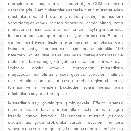
mərhələdə nə baş verdiyini analizi üçün CRM sistemləri
yaradılmışdır. Həmin sistemlər vasitəsilə bütün müraciət edən
müştərilərin vahid bazasını yaratmaq, satış menecerlərə
xəbərdarlıqlar etmək, telefon danışıqları qeydə almaq, satış
menecerlərin işini analiz etmək, onların reytinqini qurmaq,
imtinaların analızını aparmaq və s. işləri görmək olar. Bununla
da hər mərhələdə faizlərin artırılmasına nail olmaq olar.
Məsələn: satış menecerlərinin işini analız etməklə 100
nəfərdən 58 -in niyə daha yaxından maraqlanmaması və
mebellərə baxmamış çıxıb getməsi səbəblərini bilmək olar.
İmtinaları analız etməklə, maraqlanan müştərilərin
mağazadan mal almamış çıxıb getməsi səbəblərini bilmək
olar. Həmin səbəblərə, məsələn: mebelin qiyməti, rəngi,
forması və s. yenidən baxdıqdan sonra məhsul alan
müştərilərin sayını artırmaq olar.
Müştərilərin sayı çoxaldıqca işimiz çoxalır. Effektiv işləmək
üçün müştərilər barədə məlumatları saxlamaq və düzgün
istifadə etmək lazımdır. Məlumatların müxtəlif yerlərdə
saxlanılması çoxlu problemlər yaradır, məsələn: monitora
yapışdırılmış sarı vərəqdə qeyd olunmuş nömrə ilə müştəri ilə