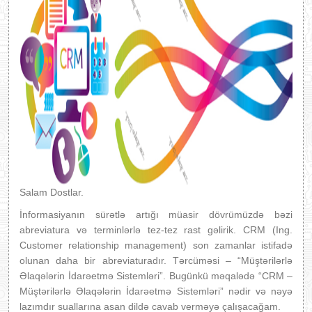
Salam Dostlar.
İnformasiyanın sürətlə artığı müasir dövrümüzdə bəzi
abreviatura və terminlərlə tez-tez rast gəlirik. CRM (Ing.
Customer relationship management) son zamanlar istifadə
olunan daha bir abreviaturadır. Tərcüməsi – “Müştərilərlə
Əlaqələrin İdarəetmə Sistemləri”. Bugünkü məqalədə “CRM –
Müştərilərlə Əlaqələrin İdarəetmə Sistemləri” nədir və nəyə
lazımdır suallarına asan dildə cavab verməyə çalışacağam.