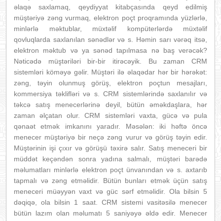
əlaqə saxlamaq, qeydiyyat kitabçasında qeyd edilmiş
müştəriyə zəng vurmaq, elektron poçt proqramında yüzlərlə,
minlərlə məktublar, müxtəlif kompüterlərdə müxtəlif
qovluqlarda saxlanılan sənədlər və s. Həmin sarı vərəq itsə,
elektron məktub və ya sənəd tapılmasa nə baş verəcək?
Nəticədə müştəriləri bir-bir itirəcəyik. Bu zaman CRM
sistemləri köməyə gəlir. Müştəri ilə əlaqədar hər bir hərəkət:
zəng, təyin olunmuş görüş, elektron poçtun mesajları,
kommersiya təklifləri və s. CRM sistemlərində saxlanılır və
təkcə satış menecerlərinə deyil, bütün əməkdaşlara, hər
zaman əlçatan olur. CRM sistemləri vaxta, gücə və pula
qənaət etmək imkanını yaradır. Məsələn: iki həftə öncə
menecer müştəriyə bir neçə zəng vurur və görüş təyin edir.
Müştərinin işi çıxır və görüşü təxirə salır. Satış meneceri bir
müddət keçəndən sonra yadına salmalı, müştəri barədə
məlumatları minlərlə elektron poçt ünvanından və s. axtarıb
tapmalı və zəng etməlidir. Bütün bunları etmək üçün satış
meneceri müəyyən vaxt və güc sərf etməlidir. Ola bilsin 5
dəqiqə, ola bilsin 1 saat. CRM sistemi vasitəsilə menecer
bütün lazım olan məlumatı 5 saniyəyə əldə edir. Menecer