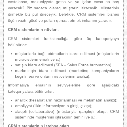
xəstələnsə, məzuniyyətə getsə və ya işdən çıxsa nə baş
verəcək? Biz sadəcə olaraq müştərini itirəcəyik. Müştərinin
itirməklə biz pul itirəcəyik. Beləliklə, CRM sistemləri biznes
üçün vaxtı, gücü və pulları qənaət etmək imkanını yaradır.
CRM sistemlərinin növləri.
CRM sistemləri funksionallığa görə üç kateqoriyaya
bölünürlər:
müştərilərlə bağlı xidmətlərin idarə edilməsi (müştərilərin
müraciətlərin emalı və s.);
satışın idarə edilməsi (SFA – Sales Force Automation);
marketinqin idarə edilməsi (marketinq kompaniyaların
keçirilməsi və onların nəticələrinin analizi).
İnformasiya emalının səviyyələrinə görə aşağıdakı
kateqoriyalara bölünürlər:
analitik (hesabatların hazırlanması və məlumatın analizi);
əməliyyat (ilkin informasiyanın girişi, çıxışı);
əlaqəli (collaborative) (müştəriylə qarşılıqlı əlaqə, CRM
sistemində müştərinin iştirakının təmini və s.).
CRM sistemlərinin istehsalçıları.