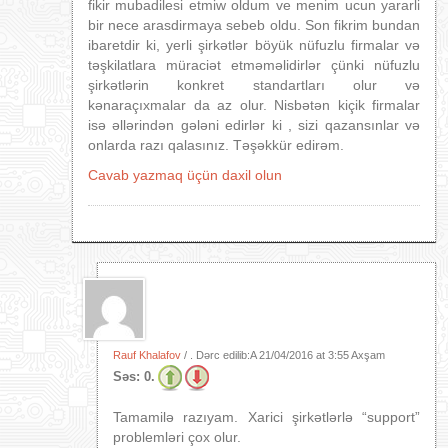
fikir mubadilesi etmiw oldum ve menim ucun yararli
bir nece arasdirmaya sebeb oldu. Son fikrim bundan
ibaretdir ki, yerli şirkətlər böyük nüfuzlu firmalar və
təşkilatlara müraciət etməməlidirlər çünki nüfuzlu
şirkətlərin konkret standartları olur və
kənaraçıxmalar da az olur. Nisbətən kiçik firmalar
isə əllərindən gələni edirlər ki , sizi qazansınlar və
onlarda razı qalasınız. Təşəkkür edirəm.
Cavab yazmaq üçün daxil olun
Rauf Khalafov
/ . Dərc edilib:A
21/04/2016 at 3:55 Axşam
Səs:
0.
Tamamilə razıyam. Xarici şirkətlərlə “support”
problemləri çox olur.