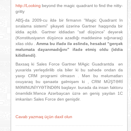
http://Looking
beyond the magic quadrant to find the nitty-
gritty
ABŞ-da 2009-cu ildə bir firmanın “Magic Quadrant In
sıralama sistemi” şikayəti üzərinə Gartner haqqında bir
iddia açıldı. Gartner iddiadan “saf düşüncə” deyərək
(Konstitusiyanın düşüncə azadlığı maddəsinə sığınaraq)
xilas oldu .
Amma bu ifadə ilə əslində, hesabat “gerçək
məlumata dayanmadığını” ifadə etmiş oldu (iddia
kilidləndi)
.
Baxsaq ki Sales Force Gartner MAgic Guadrantda ən
yuxarida yerləşdirilib ola biler ki bu sahədə ondan da
yaxşı CRM programi olmasın . Mən bu məlumatları
oxuyaraq bu qənaətə gəlmişəm ki , CRM MÜŞTƏRİ
MƏMNUNİYYƏTİNDƏN başlayır. burada da insan faktoru
önəmlidir.Məncə Azərbaycan üzrə ən geniş yayılan 1C
imkanları Sales Force den genişdir.
Cavab yazmaq üçün daxil olun