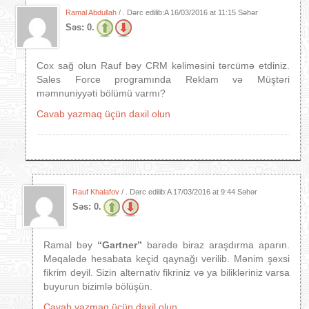
Ramal Abdullah
/ . Dərc edilib:A
16/03/2016 at 11:15 Səhər
Səs:
0.
Cox sağ olun Rauf bəy CRM kəliməsini tərcümə etdiniz.
Sales Force programında Reklam və Müştəri
məmnuniyyəti bölümü varmı?
Cavab yazmaq üçün daxil olun
Rauf Khalafov
/ . Dərc edilib:A
17/03/2016 at 9:44 Səhər
Səs:
0.
Ramal bəy
“Gartner”
barədə biraz araşdırma aparın.
Məqalədə hesabata keçid qaynağı verilib. Mənim şəxsi
fikrim deyil. Sizin alternativ fikriniz və ya bilikləriniz varsa
buyurun bizimlə bölüşün.
Cavab yazmaq üçün daxil olun