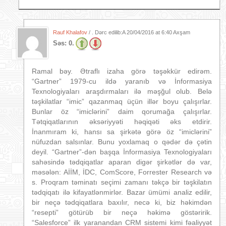
Rauf Khalafov
/ . Dərc edilib:A
20/04/2016 at 6:40 Axşam
Səs:
0.
Ramal bəy. Ətraflı izaha görə təşəkkür edirəm.
“Gartner” 1979-cu ildə yaranıb və İnformasiya
Texnologiyaları araşdırmaları ilə məşğul olub. Belə
təşkilatlar “imic” qazanmaq üçün illər boyu çalışırlar.
Bunlar öz “imiclərini” daim qorumağa çalışırlar.
Tətqiqatlarının əksəriyyəti həqiqəti əks etdirir.
İnanmıram ki, hansı sa şirkətə görə öz “imiclərini”
nüfuzdan salsınlar. Bunu yoxlamaq o qədər də çətin
deyil. “Gartner”-dən başqa İnformasiya Texnologiyaları
sahəsində tədqiqatlar aparan digər şirkətlər də var,
məsələn: AİİM, İDC, ComScore, Forrester Research və
s. Proqram təminatı seçimi zamanı təkçə bir təşkilatın
tədqiqatı ilə kifayatlənmirlər. Bazar ümümi analiz edilir,
bir neçə tədqiqatlara baxılır, necə ki, biz həkimdən
“resepti” götürüb bir neçə həkimə göstəririk.
“Salesforce” ilk yaranandan CRM sistemi kimi fəaliyyət