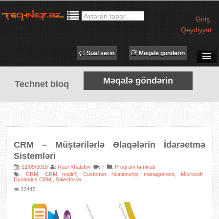
Giriş
,
Qeydiyyat
Sual verin
Məqalə göndərin
SUAL-CAVAB
Məqalə göndərin
Technet bloq
TECHNET TV
MƏQALƏLƏR
İŞ ELANLARI
TƏDBİRLƏR
CRM – Müştərilərlə Əlaqələrin İdarəetmə
PROQRAMLAR
Sistemləri
AVADANLIQLAR
22/09/2015
Rauf Khalafov
:
Proqram təminatı
:
:
: 7
CRM
CRM nədir?
Customer relationship management
Microsoft
:
,
,
,
Dynamics CRM.
Salesforce
,
,
IT LÜĞƏT
22447
XƏBƏRLƏR