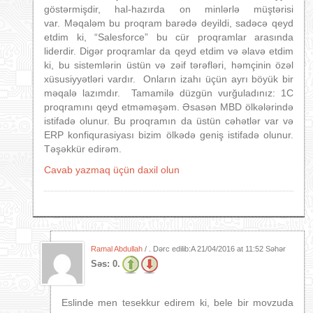
göstərmişdir, hal-hazırda on minlərlə müştərisi
var. Məqaləm bu proqram barədə deyildi, sadəcə qeyd
etdim ki, “Salesforce” bu cür proqramlar arasında
liderdir. Digər proqramlar da qeyd etdim və əlavə etdim
ki, bu sistemlərin üstün və zəif tərəfləri, həmçinin özəl
xüsusiyyətləri vardır. Onların izahı üçün ayrı böyük bir
məqalə lazımdır. Tamamilə düzgün vurğuladınız: 1C
proqramını qeyd etməməşəm. Əsasən MBD ölkələrində
istifadə olunur. Bu proqramın da üstün cəhətlər var və
ERP konfiqurasiyası bizim ölkədə geniş istifadə olunur.
Təşəkkür edirəm.
Cavab yazmaq üçün daxil olun
Ramal Abdullah
/ . Dərc edilib:A
21/04/2016 at 11:52 Səhər
Səs:
0.
Eslinde men tesekkur edirem ki, bele bir movzuda