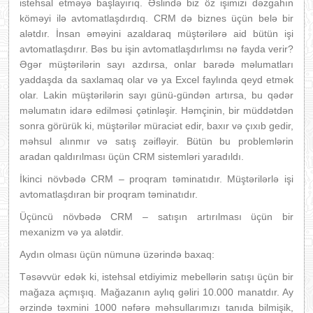
istehsal etməyə başlayırıq. Əslində biz öz işimizi dəzgahın
köməyi ilə avtomatlaşdırdıq. CRM də biznes üçün belə bir
alətdır. İnsan əməyini azaldaraq müştərilərə aid bütün işi
avtomatlaşdırır. Bəs bu işin avtomatlaşdırlımsı nə fayda verir?
Əgər müştərilərin sayı azdırsa, onlar barədə məlumatları
yaddaşda da saxlamaq olar və ya Excel faylında qeyd etmək
olar. Lakin müştərilərin sayı günü-gündən artırsa, bu qədər
məlumatın idarə edilməsi çətinləşir. Həmçinin, bir müddətdən
sonra görürük ki, müştərilər müraciət edir, baxır və çıxıb gedir,
məhsul alınmır və satış zəifləyir. Bütün bu problemlərin
aradan qaldırılması üçün CRM sistemləri yaradıldı.
İkinci növbədə CRM – proqram təminatıdır. Müştərilərlə işi
avtomatlaşdıran bir proqram təminatıdır.
Üçüncü növbədə CRM – satışın artırılması üçün bir
mexanizm və ya alətdir.
Aydın olması üçün nümunə üzərində baxaq:
Təsəvvür edək ki, istehsal etdiyimiz mebellərin satışı üçün bir
mağaza açmışıq. Mağazanın aylıq gəliri 10.000 manatdır. Ay
ərzində təxmini 1000 nəfərə məhsullarımızı tanıda bilmişik,