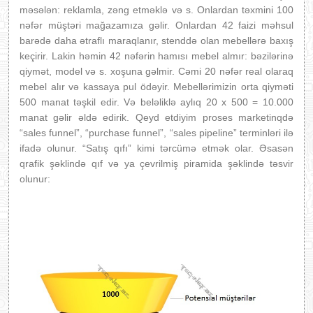
məsələn: reklamla, zəng etməklə və s. Onlardan təxmini 100
nəfər müştəri mağazamıza gəlir. Onlardan 42 faizi məhsul
barədə daha ətraflı maraqlanır, stenddə olan mebellərə baxış
keçirir. Lakin həmin 42 nəfərin hamısı mebel almır: bəzilərinə
qiymət, model və s. xoşuna gəlmir. Cəmi 20 nəfər real olaraq
mebel alır və kassaya pul ödəyir. Mebellərimizin orta qiyməti
500 manat təşkil edir. Və beləliklə aylıq 20 x 500 = 10.000
manat gəlir əldə edirik. Qeyd etdiyim proses marketinqdə
“sales funnel”, “purchase funnel”, “sales pipeline” terminləri ilə
ifadə olunur. “Satış qıfı” kimi tərcümə etmək olar. Əsasən
qrafik şəklində qıf və ya çevrilmiş piramida şəklində təsvir
olunur: