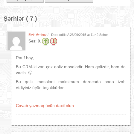
Şərhlər ( 7 )
Elvin Əmirov
/ . Dərc edilib:A
23/09/2015 at 11:42 Səhər
Səs:
0.
Rauf bəy,
Bu CRM-ki var, çox qəliz məsələdir. Həm qəlizdir, həm də
vacib. 🙂
Bu qəliz məsələni maksimum dərəcədə sadə izah
etdiyiniz üçün təşəkkürlər.
Cavab yazmaq üçün daxil olun