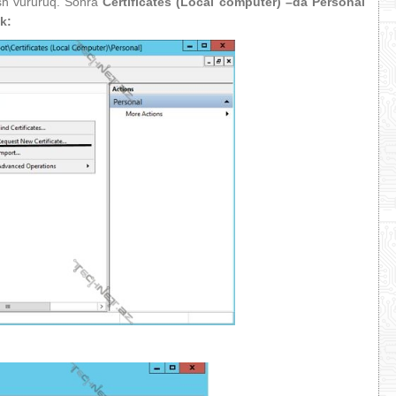
sh vururuq. Sonra
Certificates (Local computer)
–da Personal
ik: