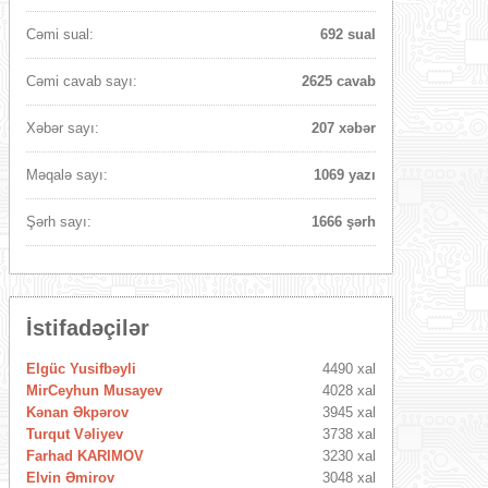
Cəmi sual:
692 sual
Cəmi cavab sayı:
2625 cavab
Xəbər sayı:
207 xəbər
Məqalə sayı:
1069 yazı
Şərh sayı:
1666 şərh
İstifadəçilər
Elgüc Yusifbəyli
4490 xal
MirCeyhun Musayev
4028 xal
Kənan Əkpərov
3945 xal
Turqut Vəliyev
3738 xal
Farhad KARIMOV
3230 xal
Elvin Əmirov
3048 xal