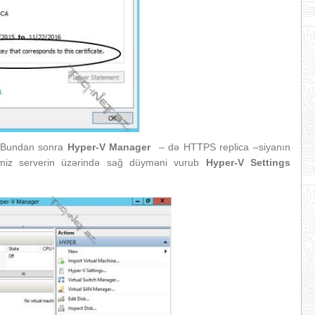
k. Bundan sonra
Hyper-V Manager
– də HTTPS replica –siyanın
yimiz serverin üzərində sağ düyməni vurub
Hyper-V Settings