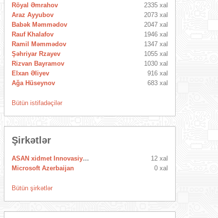
Röyal Əmrahov
2335 xal
Araz Ayyubov
2073 xal
Babək Məmmədov
2047 xal
Rauf Khalafov
1946 xal
Ramil Məmmədov
1347 xal
Şəhriyar Rzayev
1055 xal
Rizvan Bayramov
1030 xal
Elxan Əliyev
916 xal
Ağa Hüseynov
683 xal
Bütün istifadəçilər
Şirkətlər
ASAN xidmet Innovasiya Mərkəzi
12 xal
Microsoft Azerbaijan
0 xal
Bütün şirkətlər