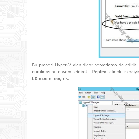
Bu prosesi Hyper-V olan digər serverlərdə də ediri
qurulmasını davam etdirək. Replica etmək istədi
bölməsini seçirik: