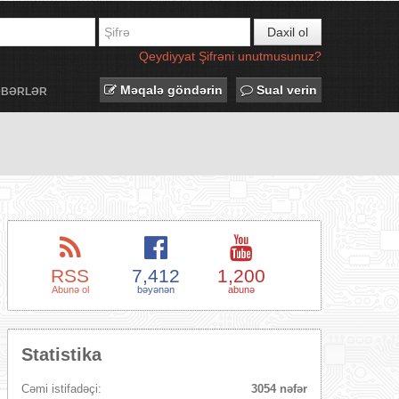
Daxil ol
Qeydiyyat
Şifrəni unutmusunuz?
Məqalə göndərin
Sual verin
ƏBƏRLƏR
RSS
7,412
1,200
Abunə ol
bəyənən
abunə
Statistika
Cəmi istifadəçi:
3054 nəfər