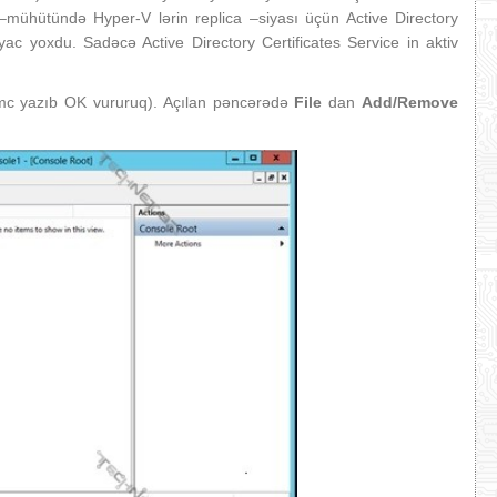
 –mühütündə Hyper-V lərin replica –siyası üçün Active Directory
iyac yoxdu. Sadəcə Active Directory Certificates Service in aktiv
c yazıb OK vururuq). Açılan pəncərədə
File
dan
Add/Remove