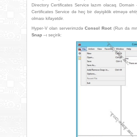
Directory Certificates Service lazım olacaq. Domain
Certificates Service də heç bir dəyişiklik etməyə eht
olması kifayətdir.
Hyper-V olan serverimzdə
Consol Root
(Run da mm
Snap
–ı seçirik: