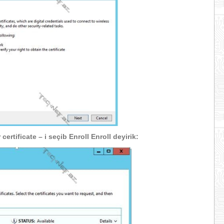
r
certificate – i seçib
Enroll Enroll
deyirik: