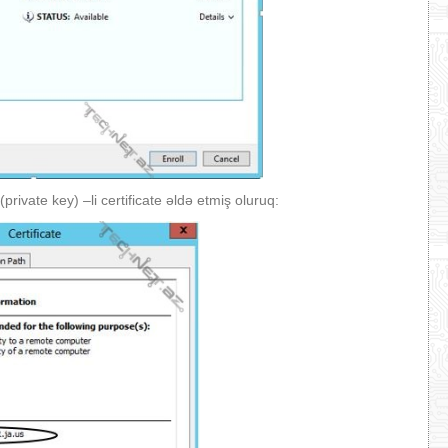
private key) –li certificate əldə etmiş oluruq: