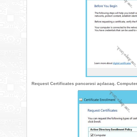
Request Certificates
pəncərəsi açılacaq.
Compute