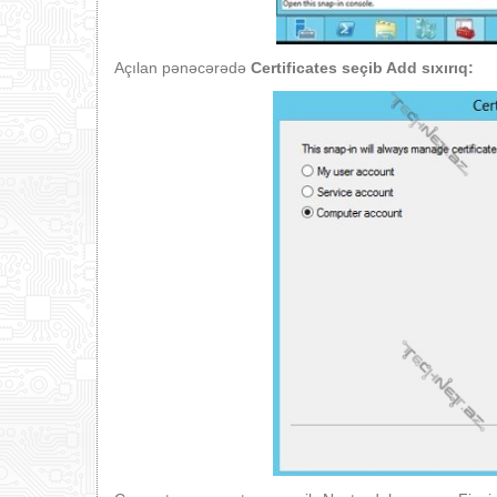
Açılan pənəcərədə
Certificates
seçib Add sıxırıq: