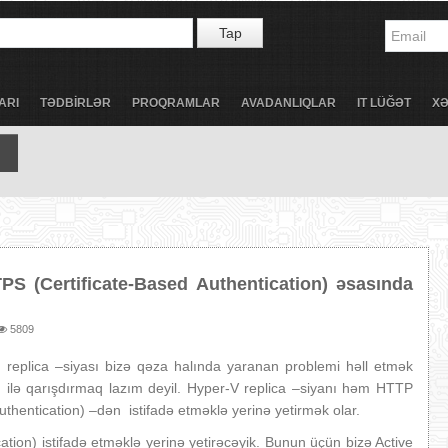
Tap
ARI
TƏDBİRLƏR
PROQRAMLAR
AVADANLIQLAR
IT LÜĞƏT
X
S (Certificate-Based Authentication) əsasında
5809
n replica –siyası bizə qəza halında yaranan problemi həll etmək
ty) ilə qarışdırmaq lazım deyil. Hyper-V replica –siyanı həm HTTP
hentication) –dən istifadə etməklə yerinə yetirmək olar.
ation) istifadə etməklə yerinə yetirəcəyik. Bunun üçün bizə Active