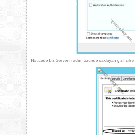
Nəticədə biz Serverin adını özündə saxlayan gizli şifrə (