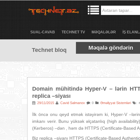
SUAL-CAVAB
TECHNET TV
MƏQALƏLƏR
İŞ ELANL
Məqalə göndərin
Technet bloq
Domain mühitində Hyper-V – lərin HTTP
replica –siyası
29/11/2015
Cavid Salmanov
:
Əməliyyat Sistemləri
:
:
: 0
:
İlk öncə onu qeyd etmək istəyirəm ki, Hyper-V –ləri
imkanı verir. Bunu yüksək əlçatanlıq (high availabili
(Kerberos) –dən , həm də HTTPS (Certificate-Based Aut
Biz replica –siyanı HTTPS (Certificate-Based Authentic