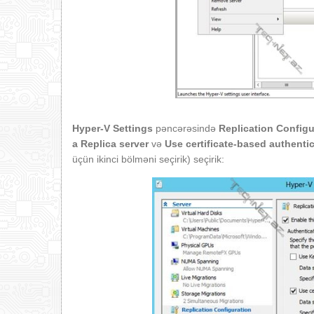
Hyper-V Settings
pəncərəsində
Replication Config
a Replica server
və
Use certificate-based authent
üçün ikinci bölməni seçirik) seçirik: