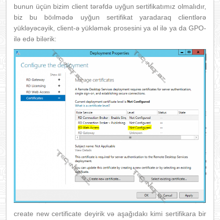
bunun üçün bizim client tərəfdə uyğun sertifikatımız olmalıdır,
biz bu böılmədə uyğun sertifikat yaradaraq clientlərə
yükləyəcəyik, client-ə yükləmək prosesini ya əl ilə ya da GPO-
ilə edə bilərik:
create new certificate deyirik və aşağıdakı kimi sertifikara bir