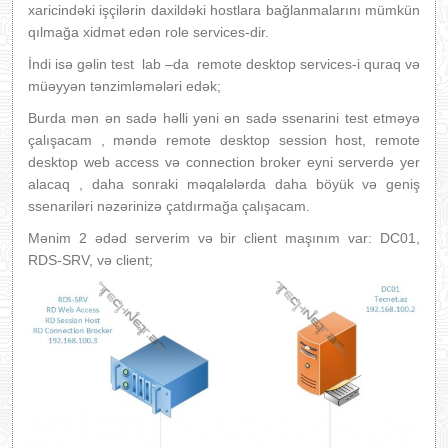
xaricindəki işçilərin daxildəki hostlara bağlanmalarını mümkün
qılmağa xidmət edən role services-dir.
İndi isə gəlin test lab –da remote desktop services-i quraq və
müəyyən tənzimləmələri edək;
Burda mən ən sadə həlli yəni ən sadə ssenarini test etməyə
çalışacam , məndə remote desktop session host, remote
desktop web access və connection broker eyni serverdə yer
alacaq , daha sonraki məqalələrda daha böyük və geniş
ssenariləri nəzərinizə çatdırmağa çalışacam.
Mənim 2 ədəd serverim və bir client maşınım var: DC01,
RDS-SRV, və client;