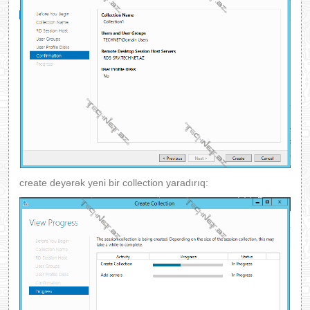
create deyərək yeni bir collection yaradırıq: