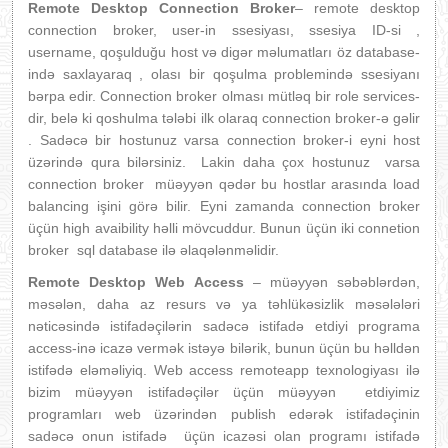
Remote Desktop Connection Broker
– remote desktop
connection broker, user-in ssesiyası, ssesiya ID-si ,
username, qoşulduğu host və digər məlumatları öz database-
ində saxlayaraq , olası bir qoşulma problemində ssesiyanı
bərpa edir. Connection broker olması mütləq bir role services-
dir, belə ki qoshulma tələbi ilk olaraq connection broker-ə gəlir
. Sadəcə bir hostunuz varsa connection broker-i eyni host
üzərində qura bilərsiniz. Lakin daha çox hostunuz varsa
connection broker müəyyən qədər bu hostlar arasında load
balancing işini görə bilir. Eyni zamanda connection broker
üçün high avaibility həlli mövcuddur. Bunun üçün iki connetion
broker sql database ilə əlaqələnməlidir.
Remote Desktop Web Access
– müəyyən səbəblərdən,
məsələn, daha az resurs və ya təhlükəsizlik məsələləri
nəticəsində istifadəçilərin sadəcə istifadə etdiyi programa
access-inə icazə vermək istəyə bilərik, bunun üçün bu həlldən
istifədə eləməliyiq. Web access remoteapp texnologiyası ilə
bizim müəyyən istifadəçilər üçün müəyyən etdiyimiz
programları web üzərindən publish edərək istifadəçinin
sadəcə onun istifadə üçün icazəsi olan programı istifadə