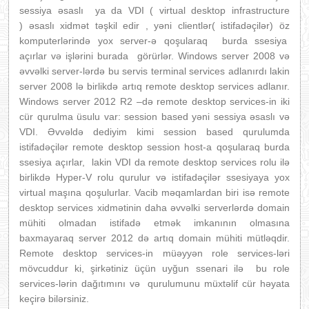
sessiya əsaslı ya da VD
I ( virtual desktop infrastructure
)
əsaslı xidmət təşkil edir , yəni clientlər( istifadəçilər) öz
komputerlərində yox server-ə qoşularaq burda ssesiya
açırlar və işlərini burada görürlər. Windows server 2008 və
əvvəlki server-lərdə bu servis terminal services adlanırdı lakin
server 2008 lə birlikdə artıq remote desktop services adlanır.
Windows server 2012 R2 –də remote desktop services-in iki
cür qurulma üsulu var: session based yəni sessiya əsaslı və
VD
I. Əvvəldə dediyim kimi session based qurulumda
istifadəçilər remote desktop session host-a qoşularaq burda
ssesiya açırlar, lakin VDI da remote desktop services rolu ilə
birlikdə Hyper-V rolu qurulur və istifadəçilər ssesiyaya yox
virtual maşına qoşulurlar. Vacib məqamlardan biri isə remote
desktop services xidmətinin daha əvvəlki serverlərdə domain
mühiti olmadan istifadə etmək imkanının olmasına
baxmayaraq server 2012 də artıq domain mühiti mütləqdir.
Remote desktop services-in müəyyən role services-ləri
mövcuddur ki, şirkətiniz üçün uyğun ssenari ilə bu role
services-lərin dağıtımını və qurulumunu müxtəlif cür həyata
keçirə bilərsiniz.