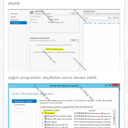
deyirik:
uyğun programları seçdikdən sonra davam edirik: