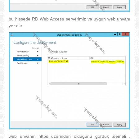
bu hissədə RD Web Access serverimiz və uyğun web unvanı
yer alır:
web ünvanın https üzərindən olduğunu gördük ,deməli ,