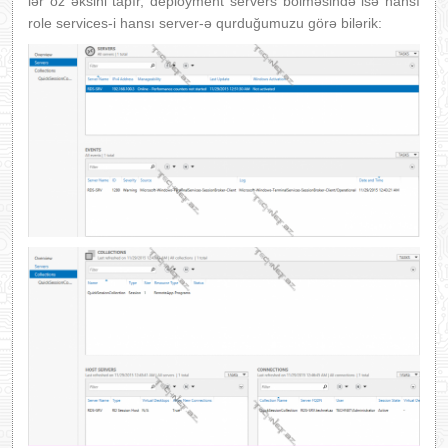
lər öz əksini tapır, deployment servers bölməsində isə hansı
role services-i hansı server-ə qurduğumuzu görə bilərik: