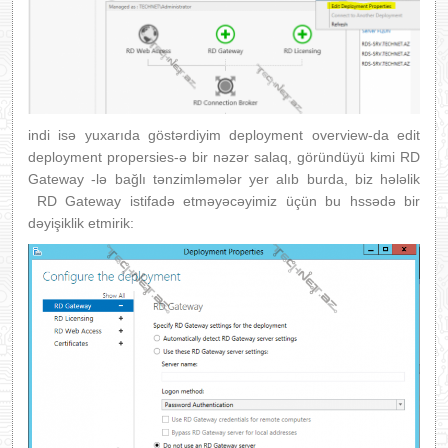
indi isə yuxarıda göstərdiyim deployment overview-da edit
deployment propersies-ə bir nəzər salaq, göründüyü kimi RD
Gateway -lə bağlı tənzimləmələr yer alıb burda, biz hələlik
RD Gateway istifadə etməyəcəyimiz üçün bu hssədə bir
dəyişiklik etmirik: