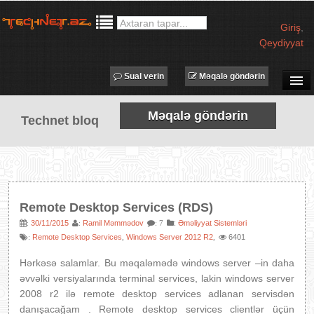
Giriş
,
Qeydiyyat
Sual verin
Məqalə göndərin
SUAL-CAVAB
Məqalə göndərin
Technet bloq
TECHNET TV
MƏQALƏLƏR
İŞ ELANLARI
TƏDBİRLƏR
Remote Desktop Services (RDS)
PROQRAMLAR
30/11/2015
Ramil Məmmədov
:
Əməliyyat Sistemləri
:
:
: 7
Remote Desktop Services
Windows Server 2012 R2
6401
:
,
,
AVADANLIQLAR
IT LÜĞƏT
Hərkəsə salamlar. Bu məqaləmədə windows server –in daha
əvvəlki versiyalarında terminal services, lakin windows server
XƏBƏRLƏR
2008 r2 ilə remote desktop services adlanan servisdən
danışacağam . Remote desktop services clientlər üçün