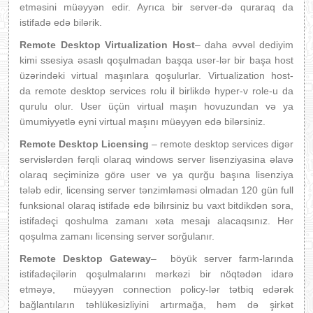
etməsini müəyyən edir. Ayrıca bir server-də quraraq da
istifadə edə bilərik.
Remote Desktop Virtualization Host
– daha
əvvəl dediyim
kimi ssesiya əsaslı qoşulmadan başqa user-lər bir başa host
üzərindəki virtual maşınlara qoşulurlar. Virtualization host-
da remote desktop services rolu il birlikdə hyper-v role-u da
qurulu olur. User üçün virtual maşın hovuzundan və ya
ümumiyyətlə eyni virtual maşını müəyyən edə bilərsiniz.
Remote Desktop Licensing
– remote desktop services digər
servislərdən fərqli olaraq windows server lisenziyasina əlavə
olaraq seçiminizə görə user və ya qurğu başına lisenziya
tələb edir, licensing server tənzimləməsi olmadan 120 gün full
funksional olaraq istifadə edə bilırsiniz bu vaxt bitdikdən sora,
istifadəçi qoshulma zamanı xəta mesajı alacaqsınız. Hər
qoşulma zamanı licensing server sorğulanır.
Remote Desktop Gateway
– böyük server farm-larında
istifadəçilərin qoşulmalarını mərkəzi bir nöqtədən idarə
etməyə, müəyyən connection policy-lər tətbiq edərək
bağlantıların təhlükəsizliyini artırmağa, həm də şirkət