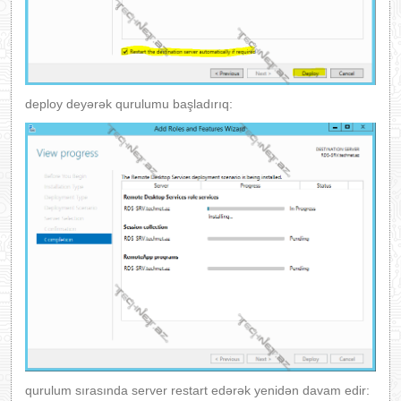
deploy deyərək qurulumu başladırıq:
qurulum sırasında server restart edərək yenidən davam edir: