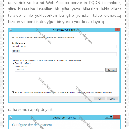
ad veririk və bu ad Web Access server-in FQDN-i olmalıdır,
şifrə hissəsinə istənilən bir şiftə yaza bilərsiniz lakin client
tərəfdə əl ilə yükləyərkən bu şifrə yenidən tələb olunacaq
bizdən və sertifikatı uyğun bir yerdə yadda saxlayırıq:
daha sonra apply deyirik: