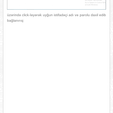
üzərində click-ləyərək uyğun istifadəçi adı və parolu daxil edib
bağlanırıq: