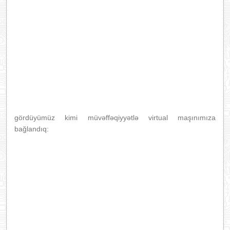
gördüyümüz kimi müvəffəqiyyətlə virtual maşınımıza
bağlandıq: