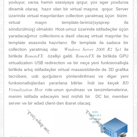
yoxluyur, varsa həmin ssesiyaya qoşur, yox əgər yoxdursa
dinamik olaraq hazır olan bir virtual maşına qoşur. Server
üzərində virtual maşınlardan collection yaratmaq üçün bizim
virtual maşın template-lərimiz(sysprep ilə
söndürülmüş) olmalıdır. Host-umuz üzərində istifadəçilər üçün
yaradacağımız collections-a daxil olacaq virtual maşınlar bu
template əsasında hazırlanır. Bir template ilə sadəcə bir
Windows Server 2008 R2 Sp1
collection yaratmaq olar.
ilə
RemoteFX
RemoteFX
birlikdə
özəlliyi gəldi.
ilə birlikdə GPU
virtualization USB redirection və bir neçə yeni funksionallıqla
birlikdə artıq istifadəçilər virtual masaüstülərdə də 3D grafika
təcrübəsi, usb qurğuların yönləndirilməsi və digər yeni
RD
funksionallıqlardan yararlana bilirlər. İndi isə keçək
Virtualization Host
role-unun qurulması və tənzimləmələrinə,
mənim istifadə edəcəyim test mühiti bir DC bir, member
server və bir ədəd client-dən ibarət olacaq: