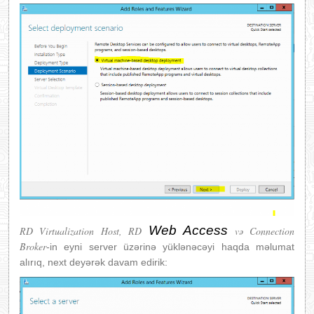
Web Access
RD Virtualization Host, RD
və Connection
Broker
-in eyni server üzərinə yüklənəcəyi haqda məlumat
alırıq, next deyərək davam edirik: