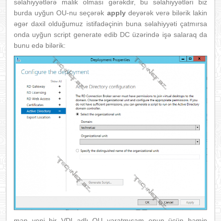
səlahiyyətlərə malik olması gərəkdir, bu səlahiyyətləri biz
burda uyğun OU-nu seçərək
apply
deyərək verə bilərik lakin
əgər daxil olduğumuz istifadəçinin buna səlahiyyəti çatmırsa
onda uyğun script generate edib DC üzərində işə salaraq da
bunu edə bilərik:
mən yeni bir VDI adlı OU yaratmışam onun üçün həmin