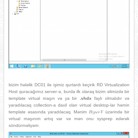
bizim hələlik DC01 ilə işimiz qurtardı keçirik RD Virtualization
Host quracağımız server-ə, burda ilk olaraq bizim əlimizdə bir
template virtual maşın və ya bir
.vhdx
faylı olmalıdır və
yaradılacaq collection-a daxil olan virtual desktop-lar həmin
Hyper-V
template əsasında yaradılacaq. Mənim
üzərində bir
virtual maşınım artıq var və mən onu sysprep edərək
söndürməliyəm: