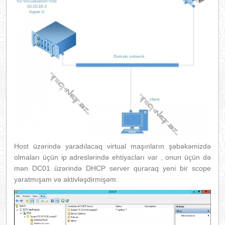
Host üzərində yaradılacaq virtual maşınların şəbəkəmizdə
olmaları üçün ip adreslərində ehtiyacları var , onun üçün də
mən DC01 üzərində DHCP server quraraq yeni bir scope
yaratmışam və aktivləşdirmişəm: