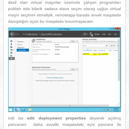
daxil olan virtual maşınlar üzərində çalışan programları
publish edə bilərik sadəcə əlavə seçim olaraq uyğun virtual
maşın seçimini etməliyik, remoteapp-barədə əvvəli məqalədə
danışdığım üçün bu məqalədə toxunmayacam:
indi isə
edit deployment properties
deyərək açılmış
pəncərəni daha əvvəlki məqalədəki eyni pəncərə ilə