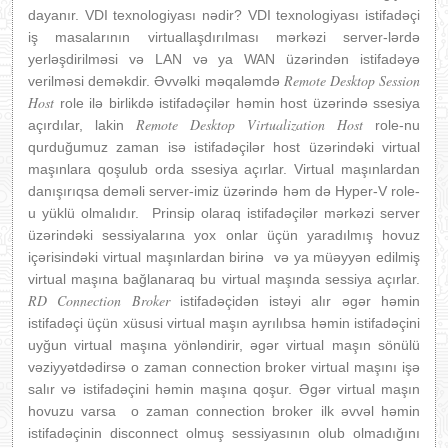
dayanır. VDI texnologiyası nədir? VDI texnologiyası istifadəçi
iş masalarının virtuallaşdırılması mərkəzi server-lərdə
yerləşdirilməsi və LAN və ya WAN üzərindən istifadəyə
Remote Desktop Session
verilməsi deməkdir. Əvvəlki məqaləmdə
Host
role ilə birlikdə istifadəçilər həmin host üzərində ssesiya
Remote Desktop Virtualization Host
açırdılar, lakin
role-nu
qurduğumuz zaman isə istifadəçilər host üzərindəki virtual
maşınlara qoşulub orda ssesiya açırlar. Virtual maşınlardan
danışırıqsa deməli server-imiz üzərində həm də Hyper-V role-
u yüklü olmalıdır. Prinsip olaraq istifadəçilər mərkəzi server
üzərindəki sessiyalarına yox onlar üçün yaradılmış hovuz
içərisindəki virtual maşınlardan birinə və ya müəyyən edilmiş
virtual maşına bağlanaraq bu virtual maşında sessiya açırlar.
RD Connection Broker
istifadəçidən istəyi alır əgər həmin
istifadəçi üçün xüsusi virtual maşın ayrılıbsa həmin istifadəçini
uyğun virtual maşına yönləndirir, əgər virtual maşın sönülü
vəziyyətdədirsə o zaman connection broker virtual maşını işə
salır və istifadəçini həmin maşına qoşur. Əgər virtual maşın
hovuzu varsa o zaman connection broker ilk əvvəl həmin
istifadəçinin disconnect olmuş sessiyasının olub olmadığını