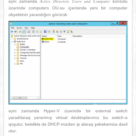
Active Directory Users and Computer
eyni zamanda
konsolu
üzərində computers OU-su içərisində yeni bir computer
obyektinin yarandığını görürük:
eyni zamanda Hyper-V üzərində bir external switch
yaradılaraq yaranmış virtual desktoplarımız bu switch-ə
qoşulur, beləliklə də DHCP-mizdən ip alaraq şəbəkəmizə daxil
olur: