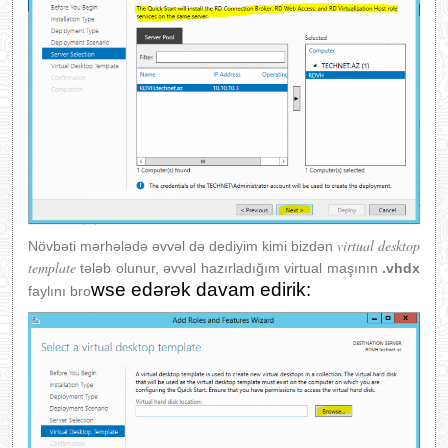
virtual desktop
Növbəti mərhələdə əvvəl də dediyim kimi bizdən
template
tələb olunur, əvvəl hazırladığım virtual maşının
.vhdx
wse edərək davam edirik:
faylını bro