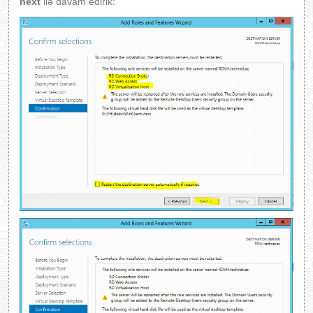
next
ilə davam edirik: