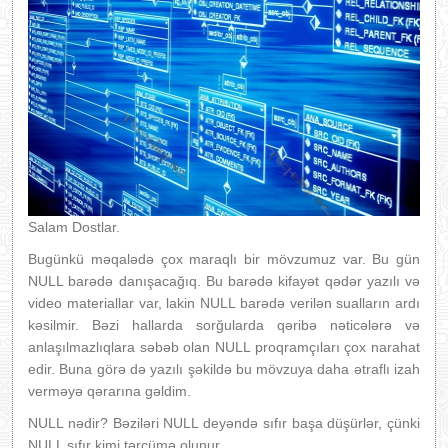
Salam Dostlar.
Bugünkü məqalədə çox maraqlı bir mövzumuz var. Bu gün
NULL barədə danışacağıq. Bu barədə kifayət qədər yazılı və
video materiallar var, lakin NULL barədə verilən sualların ardı
kəsilmir. Bəzi hallarda sorğularda qəribə nəticələrə və
anlaşılmazlıqlara səbəb olan NULL proqramçıları çox narahat
edir. Buna görə də yazılı şəkildə bu mövzuya daha ətraflı izah
verməyə qərarına gəldim.
NULL nədir? Bəziləri NULL deyəndə sıfır başa düşürlər, çünki
NULL sıfır kimi tərcümə olunur.