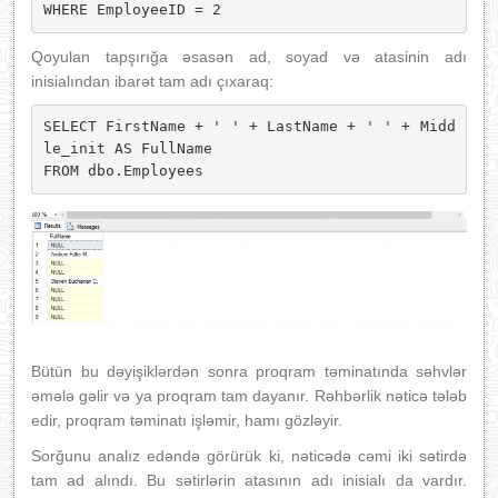
WHERE EmployeeID = 2
Qoyulan tapşırığa əsasən ad, soyad və atasinin adı
inisialından ibarət tam adı çıxaraq:
SELECT FirstName + ' ' + LastName + ' ' + Midd
le_init AS FullName 

FROM dbo.Employees
Bütün bu dəyişiklərdən sonra proqram təminatında səhvlər
əmələ gəlir və ya proqram tam dayanır. Rəhbərlik nəticə tələb
edir, proqram təminatı işləmir, hamı gözləyir.
Sorğunu analız edəndə görürük ki, nəticədə cəmi iki sətirdə
tam ad alındı. Bu sətirlərin atasının adı inisialı da vardır.