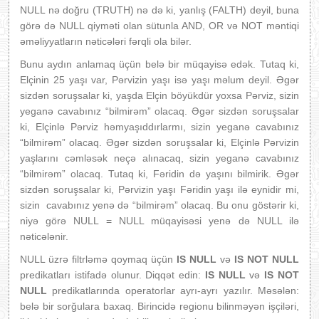
NULL nə doğru (TRUTH) nə də ki, yanlış (FALTH) deyil, buna
görə də NULL qiyməti olan sütunla AND, OR və NOT məntiqi
əməliyyatların nəticələri fərqli ola bilər.
Bunu aydın anlamaq üçün belə bir müqayisə edək. Tutaq ki,
Elçinin 25 yaşı var, Pərvizin yaşı isə yaşı məlum deyil. Əgər
sizdən soruşsalar ki, yaşda Elçin böyükdür yoxsa Pərviz, sizin
yeganə cavabınız “bilmirəm” olacaq. Əgər sizdən soruşsalar
ki, Elçinlə Pərviz həmyaşıddırlarmı, sizin yeganə cavabınız
“bilmirəm” olacaq. Əgər sizdən soruşsalar ki, Elçinlə Pərvizin
yaşlarını cəmləsək neçə alınacaq, sizin yeganə cavabınız
“bilmirəm” olacaq. Tutaq ki, Fəridin də yaşını bilmirik. Əgər
sizdən soruşsalar ki, Pərvizin yaşı Fəridin yaşı ilə eynidir mi,
sizin cavabınız yenə də “bilmirəm” olacaq. Bu onu göstərir ki,
niyə görə NULL = NULL müqayisəsi yenə də NULL ilə
nəticələnir.
NULL üzrə filtrləmə qoymaq üçün
IS NULL
və
IS NOT NULL
predikatları istifadə olunur. Diqqət edin:
IS NULL
və
IS NOT
NULL
predikatlarında operatorlar ayrı-ayrı yazılır. Məsələn:
belə bir sorğulara baxaq. Birincidə regionu bilinməyən işçiləri,