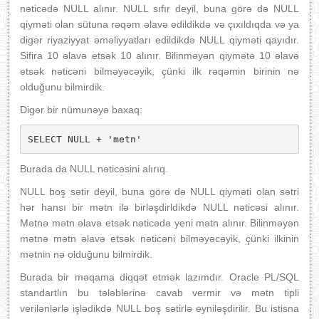
nəticədə NULL alınır. NULL sıfır deyil, buna görə də NULL
qiyməti olan sütuna rəqəm əlavə edildikdə və çıxıldıqda və ya
digər riyaziyyat əməliyyatları edildikdə NULL qiyməti qayıdır.
Sifira 10 əlavə etsək 10 alınır. Bilinməyən qiymətə 10 əlavə
etsək nəticəni bilməyəcəyik, çünki ilk rəqəmin birinin nə
olduğunu bilmirdik.
Digər bir nümunəyə baxaq:
SELECT NULL + 'metn'
Burada da NULL nəticəsini alırıq.
NULL boş sətir deyil, buna görə də NULL qiyməti olan sətri
hər hansı bir mətn ilə birləşdirldikdə NULL nəticəsi alınır.
Mətnə mətn əlavə etsək nəticədə yeni mətn alınır. Bilinməyən
mətnə mətn əlavə etsək nəticəni bilməyəcəyik, çünki ilkinin
mətnin nə olduğunu bilmirdik.
Burada bir məqama diqqət etmək lazımdır. Oracle PL/SQL
standartlın bu tələblərinə cavab vermir və mətn tipli
verilənlərlə işlədikdə NULL boş sətirlə eyniləşdirilir. Bu istisna