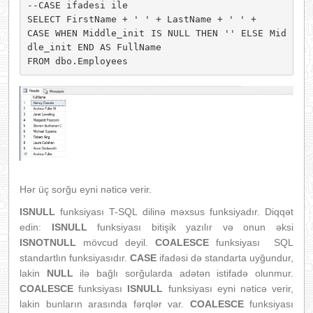
--CASE ifadesi ile 

SELECT FirstName + ' ' + LastName + ' ' + 

CASE WHEN Middle_init IS NULL THEN '' ELSE Mid
dle_init END AS FullName 

FROM dbo.Employees
Hər üç sorğu eyni nəticə verir.
ISNULL
funksiyası T-SQL dilinə məxsus funksiyadır. Diqqət
edin:
ISNULL
funksiyası bitişik yazılır və onun əksi
ISNOTNULL
mövcud deyil.
COALESCE
funksiyası SQL
standartlın funksiyasıdır.
CASE
ifadəsi də standarta uyğundur,
lakin
NULL
ilə bağlı sorğularda adətən istifadə olunmur.
COALESCE
funksiyası
ISNULL
funksiyası eyni nəticə verir,
lakin bunların arasında fərqlər var.
COALESCE
funksiyası