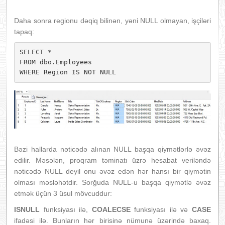
Daha sonra regionu dəqiq bilinən, yəni NULL olmayan, işçiləri
tapaq:
SELECT * 

FROM dbo.Employees

WHERE Region IS NOT NULL
Bəzi hallarda nəticədə alınan NULL başqa qiymətlərlə əvəz
edilir. Məsələn, proqram təminatı üzrə hesabat veriləndə
nəticədə NULL deyil onu əvəz edən hər hansı bir qiymətin
olması məsləhətdir. Sorğuda NULL-u başqa qiymətlə əvəz
etmək üçün 3 üsul mövcuddur:
ISNULL
funksiyası ilə,
COALECSE
funksiyası ilə və
CASE
ifadəsi ilə. Bunların hər birisinə nümunə üzərində baxaq.