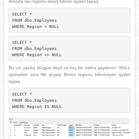
ikincidə isə regionu dəqiq bilinən işçiləri tapaq:
SELECT * 

FROM dbo.Employees

WHERE Region = NULL
SELECT * 

FROM dbo.Employees

WHERE Region <> NULL
Bu cür yazılış düzgün deyil və heç bir nəticə qaytarmır. NULL
qiymətləri üzrə filtr qoyaq. Birinci regionu bilinməyən işçiləri
tapaq:
SELECT * 

FROM dbo.Employees

WHERE Region IS NULL