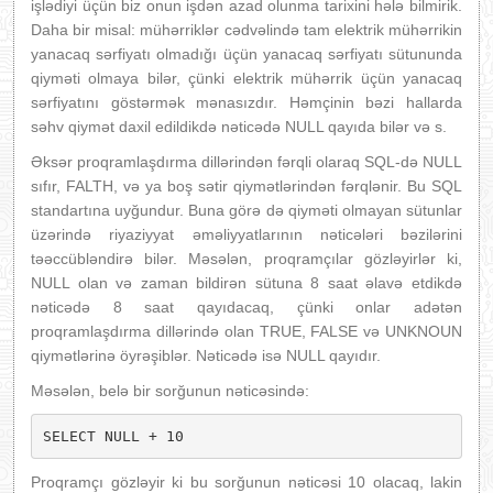
işlədiyi üçün biz onun işdən azad olunma tarixini hələ bilmirik.
Daha bir misal: mühərriklər cədvəlində tam elektrik mühərrikin
yanacaq sərfiyatı olmadığı üçün yanacaq sərfiyatı sütununda
qiyməti olmaya bilər, çünki elektrik mühərrik üçün yanacaq
sərfiyatını göstərmək mənasızdır. Həmçinin bəzi hallarda
səhv qiymət daxil edildikdə nəticədə NULL qayıda bilər və s.
Əksər proqramlaşdırma dillərindən fərqli olaraq SQL-də NULL
sıfır, FALTH, və ya boş sətir qiymətlərindən fərqlənir. Bu SQL
standartına uyğundur. Buna görə də qiyməti olmayan sütunlar
üzərində riyaziyyat əməliyyatlarının nəticələri bəzilərini
təəccübləndirə bilər. Məsələn, proqramçılar gözləyirlər ki,
NULL olan və zaman bildirən sütuna 8 saat əlavə etdikdə
nəticədə 8 saat qayıdacaq, çünki onlar adətən
proqramlaşdırma dillərində olan TRUE, FALSE və UNKNOUN
qiymətlərinə öyrəşiblər. Nəticədə isə NULL qayıdır.
Məsələn, belə bir sorğunun nəticəsində:
SELECT NULL + 10
Proqramçı gözləyir ki bu sorğunun nəticəsi 10 olacaq, lakin