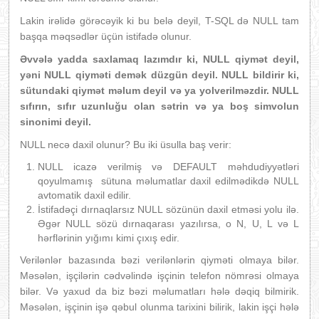
Lakin irəlidə görəcəyik ki bu belə deyil, T-SQL də NULL tam
başqa məqsədlər üçün istifadə olunur.
Əvvələ yadda saxlamaq lazımdır ki, NULL qiymət deyil,
yəni NULL qiyməti demək düzgün deyil. NULL bildirir ki,
sütundaki qiymət məlum deyil və ya yolverilməzdir. NULL
sıfırın, sıfır uzunluğu olan sətrin və ya boş simvolun
sinonimi deyil.
NULL necə daxil olunur? Bu iki üsulla baş verir:
NULL icazə verilmiş və DEFAULT məhdudiyyətləri
qoyulmamış sütuna məlumatlar daxil edilmədikdə NULL
avtomatik daxil edilir.
İstifadəçi dırnaqlarsız NULL sözünün daxil etməsi yolu ilə.
Əgər NULL sözü dırnaqarası yazılırsa, o N, U, L və L
hərflərinin yığımı kimi çıxış edir.
Verilənlər bazasında bəzi verilənlərin qiyməti olmaya bilər.
Məsələn, işçilərin cədvəlində işçinin telefon nömrəsi olmaya
bilər. Və yaxud da biz bəzi məlumatları hələ dəqiq bilmirik.
Məsələn, işçinin işə qəbul olunma tarixini bilirik, lakin işçi hələ