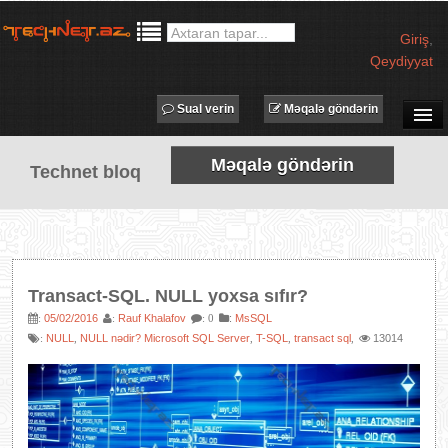
Giriş
,
Qeydiyyat
Sual verin
Məqalə göndərin
SUAL-CAVAB
Məqalə göndərin
Technet bloq
TECHNET TV
MƏQALƏLƏR
İŞ ELANLARI
TƏDBİRLƏR
Transact-SQL. NULL yoxsa sıfır?
PROQRAMLAR
05/02/2016
Rauf Khalafov
:
MsSQL
:
:
: 0
NULL
NULL nədir? Microsoft SQL Server
T-SQL
transact sql
13014
:
,
,
,
,
AVADANLIQLAR
IT LÜĞƏT
XƏBƏRLƏR