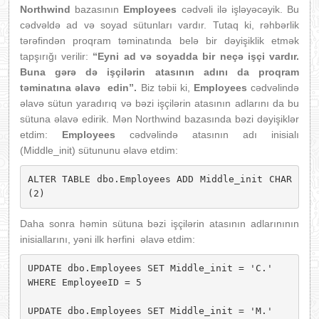
Northwind
bazasının
Employees
cədvəli ilə işləyəcəyik. Bu
cədvəldə ad və soyad sütunları vardır. Tutaq ki, rəhbərlik
tərəfindən proqram təminatında belə bir dəyişiklik etmək
tapşırığı verilir:
“Eyni ad və soyadda bir neçə işçi vardır.
Buna gərə də işçilərin atasının adını da proqram
təminatına əlavə edin”.
Biz təbii ki,
Employees
cədvəlində
əlavə sütun yaradırıq və bəzi işçilərin atasının adlarını da bu
sütuna əlavə edirik. Mən Northwind bazasında bəzi dəyişiklər
etdim:
Employees
cədvəlində atasının adı inisialı
(Middle_init) sütununu əlavə etdim:
ALTER TABLE dbo.Employees ADD Middle_init CHAR 
(2)
Daha sonra həmin sütuna bəzi işçilərin atasının adlarınının
inisiallarını, yəni ilk hərfini əlavə etdim:
UPDATE dbo.Employees SET Middle_init = 'C.'

WHERE EmployeeID = 5

UPDATE dbo.Employees SET Middle_init = 'M.'
