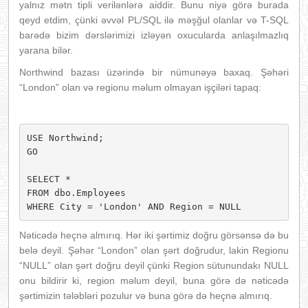
yalnız mətn tipli verilənlərə aiddir. Bunu niyə görə burada
qeyd etdim, çünki əvvəl PL/SQL ilə məşğul olanlar və T-SQL
barədə bizim dərslərimizi izləyən oxucularda anlaşılmazlıq
yarana bilər.
Northwind bazası üzərində bir nümunəyə baxaq. Şəhəri
“London” olan və regionu məlum olmayan işçiləri tapaq:
USE Northwind;

GO

SELECT * 

FROM dbo.Employees

WHERE City = 'London' AND Region = NULL
Nəticədə heçnə almırıq. Hər iki şərtimiz doğru görsənsə də bu
belə deyil. Şəhər “London” olan şərt doğrudur, lakin Regionu
“NULL” olan şərt doğru deyil çünki Region sütunundakı NULL
onu bildirir ki, region məlum deyil, buna görə də nəticədə
şərtimizin tələbləri pozulur və buna görə də heçnə almırıq.