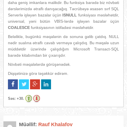
daha geniş imkanlara malikdir. Bu funksiya barədə biz növbəti
dərslərimizdə ətraflı danışacağıq. Təcrübəyə əsasən sırf SQL
Serverlə işləyən bazalar üçün
ISNULL
funksiyası məsləhətdir,
universal, yəni bütün VBİS-lərdə işləyən bazalar üçün
COALESCE
funksiyasının istifadəsi məsləhətdir.
Beləliklə, bugünkü məqalənin də sonuna gəlib çatdıq. NULL
nədir sualına ətraflı cavab verməyə çalışdıq. Bu məqalə uzun
müddətdir üzərində çalışdığım Microsoft Transact-SQL
barədə kitabımdan bir çıxarışdır.
Növbəti məqalələrdə görüşənədək.
Diqqətinizə görə təşəkkür edirəm.
Səs:
+30.
Müəllif:
Rauf Khalafov