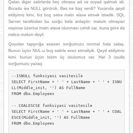
Qalan digər sətirlərdə heç olmasa ad və soyad qalmalı idi.
Burada isə NULL görürük. Bəs nə baş verdi? Yuxarıda qeyd
etdiyimiz kimi, biz boş sətrə mətn əlavə etmək istədik. SQL
Server tərəfindən bu sorğu belə anlaşılır: məlum olmayan
nəyinsə üzərinə mətn əlavə olunması cəhdi var, buna görə də
nəticə məlum deyil.
Qoyulan tapşırığa əsasən sorğumuzu normal hala salaq.
Bunun üçün NUL-u boş sətirlə əvəz etməliyik. Qeyd etdiyimiz
kimi, bunun üçün bizim üç üsulumuz var. Hər 3 üsulla
sorğumuzu yazaq:
--ISNULL funksiyasi vasitesile 

SELECT FirstName + ' ' + LastName + ' ' + ISNU
LL(Middle_init, '') AS FullName 

FROM dbo.Employees

-- COALESCSE funksiyasi vasitesile 

SELECT FirstName + ' ' + LastName + ' ' + COAL
ESCE(Middle_init, '') AS FullName 

FROM dbo.Employees
