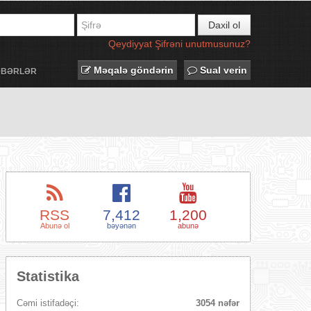
Daxil ol
Qeydiyyat
Şifrəni unutmusunuz?
Məqalə göndərin
Sual verin
ƏBƏRLƏR
RSS
7,412
1,200
Abunə ol
bəyənən
abunə
Statistika
Cəmi istifadəçi:
3054 nəfər