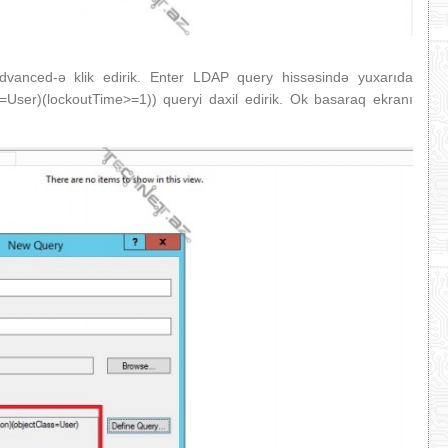
vanced-ə klik edirik. Enter LDAP query hissəsində yuxarıda
ser)(lockoutTime>=1)) queryi daxil edirik. Ok basaraq ekranı