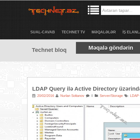
SUAL-CAVAB
TECHNET TV
MƏQALƏLƏR
İŞ ELANL
Məqalə göndərin
Technet bloq
LDAP Query ilə Active Directory üzərind
20/02/2016
Nurlan Soltanov
:
Server/Storage
LDAP 
:
:
: 0
: