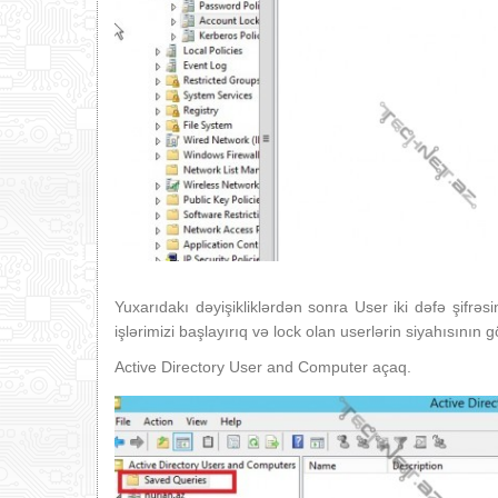
Yuxarıdakı dəyişikliklərdən sonra User iki dəfə şifrəs
işlərimizi başlayırıq və lock olan userlərin siyahısının 
Active Directory User and Computer açaq.