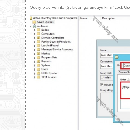
Query-ə ad veririk. (Şəkildən göründüyü kimi “Lock Use