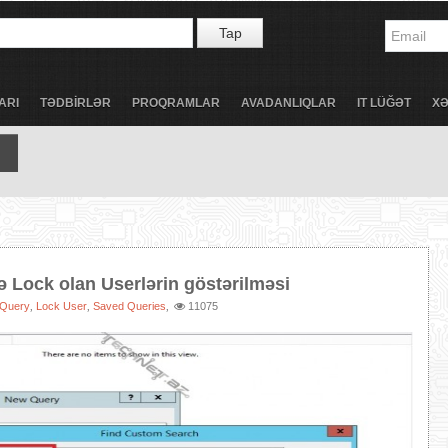
Tap
ARI
TƏDBİRLƏR
PROQRAMLAR
AVADANLIQLAR
IT LÜĞƏT
X
ə Lock olan Userlərin göstərilməsi
Query
Lock User
Saved Queries
11075
,
,
,