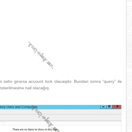
ini səhv girərsə account lock olacaqdır. Bundan sonra “query” ilə
göstərilməsinə nail olacağıq.