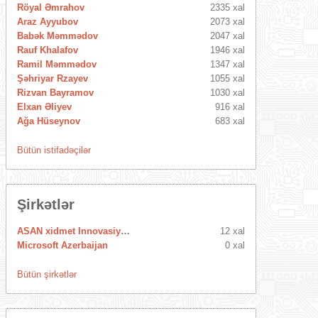
Röyal Əmrahov
2335 xal
Araz Ayyubov
2073 xal
Babək Məmmədov
2047 xal
Rauf Khalafov
1946 xal
Ramil Məmmədov
1347 xal
Şəhriyar Rzayev
1055 xal
Rizvan Bayramov
1030 xal
Elxan Əliyev
916 xal
Ağa Hüseynov
683 xal
Bütün istifadəçilər
Şirkətlər
ASAN xidmet Innovasiya Mərkəzi
12 xal
Microsoft Azerbaijan
0 xal
Bütün şirkətlər