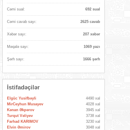
Cəmi sual:
692 sual
Cəmi cavab sayı:
2625 cavab
Xəbər sayı:
207 xəbər
Məqalə sayı:
1069 yazı
Şərh sayı:
1666 şərh
İstifadəçilər
Elgüc Yusifbəyli
4490 xal
MirCeyhun Musayev
4028 xal
Kənan Əkpərov
3945 xal
Turqut Vəliyev
3738 xal
Farhad KARIMOV
3230 xal
Elvin Əmirov
3048 xal