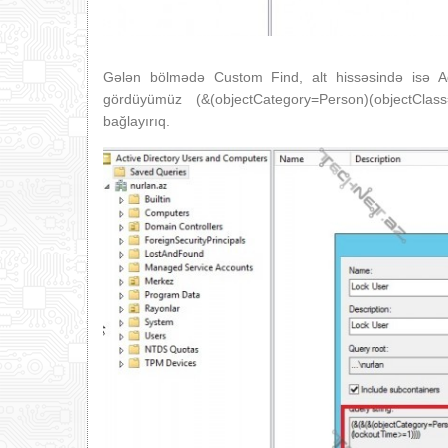
Gələn bölmədə Custom Find, alt hissəsində isə Ad
gördüyümüz (&(objectCategory=Person)(objectClass=U
bağlayırıq.