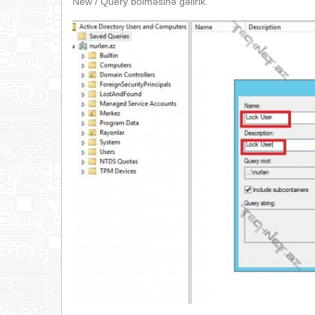
New / Query bölməsinə gəlirik.