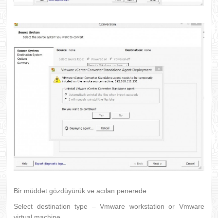
Bir müddət gözdüyürük və acılan pənərədə
Select destination type – Vmware workstation or Vmware
virtual machine