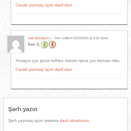
Cavab yazmaq üçün daxil olun
Said Abdullayev
/ . Dərc edilib:A
01/03/2016 at 9:05 Səhər
Səs:
0.
Yoxlayın çox gözəl softdur mənim işimə çox köməyi oldu.
Cavab yazmaq üçün daxil olun
Şərh yazın
Şərh yazmaq üçün sistemə
daxil olmalısınız.