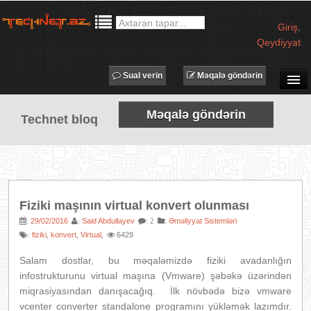
Giriş
,
Qeydiyyat
Sual verin
Məqalə göndərin
SUAL-CAVAB
Məqalə göndərin
Technet bloq
TECHNET TV
MƏQALƏLƏR
İŞ ELANLARI
TƏDBİRLƏR
Fiziki maşının virtual konvert olunması
PROQRAMLAR
29/02/2016
Said Abdullayev
:
Əməliyyat Sistemləri
:
:
: 2
fiziki
konvert
Virtual
6429
:
,
,
,
AVADANLIQLAR
IT LÜĞƏT
Salam dostlar, bu məqaləmizdə fiziki avadanlığın
infostrukturunu virtual maşına (Vmware) şəbəkə üzərindən
XƏBƏRLƏR
miqrasiyasından danışacağıq. İlk növbədə bizə vmware
vcenter converter standalone programını yükləmək lazımdır.