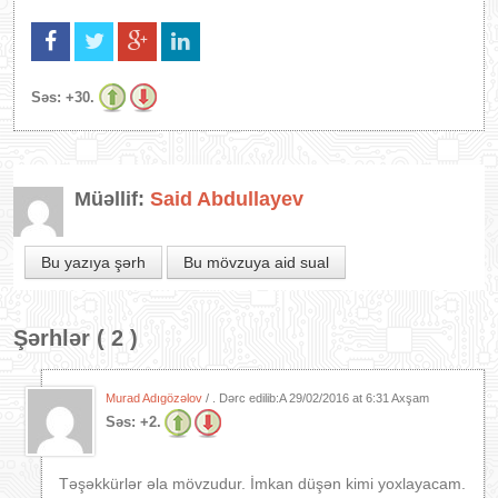
Səs:
+30.
Müəllif:
Said Abdullayev
Bu yazıya şərh
Bu mövzuya aid sual
Şərhlər ( 2 )
Murad Adıgözəlov
/ . Dərc edilib:A
29/02/2016 at 6:31 Axşam
Səs:
+2.
Təşəkkürlər əla mövzudur. İmkan düşən kimi yoxlayacam.