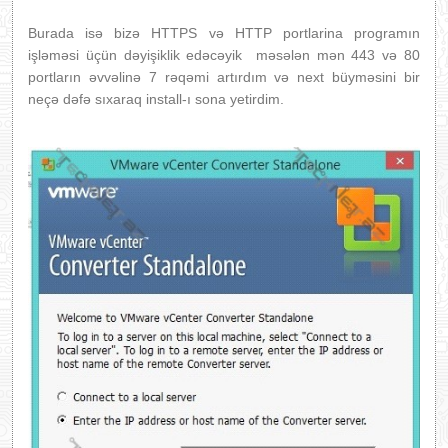
Burada isə bizə HTTPS və HTTP portlarina programın
işləməsi üçün dəyişiklik edəcəyik məsələn mən 443 və 80
portların əvvəlinə 7 rəqəmi artırdım və next büyməsini bir
neçə dəfə sıxaraq install-ı sona yetirdim.