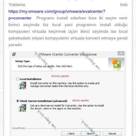
Yükləmə linki
https://my.vmware.com/group/vmware/evalcenter?
p=converter
Programı install edərkən bizə iki seçim verir
birinci seçimdə biz local yani programın install olduğu
kompyuteri virtuala keçirmək üçün ikinci seçimdə isə local
şəbəkədəki ixtiyari kompyuterin virtuala konvert etməyə şərait
yaradır .