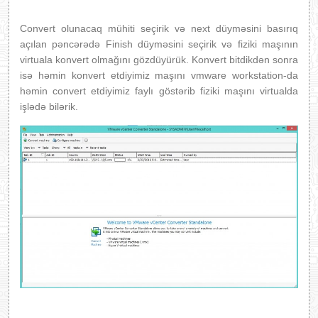
Convert olunacaq mühiti seçirik və next düyməsini basırıq
açılan pəncərədə Finish düyməsini seçirik və fiziki maşının
virtuala konvert olmağını gözdüyürük. Konvert bitdikdən sonra
isə həmin konvert etdiyimiz maşını vmware workstation-da
həmin convert etdiyimiz faylı göstərib fiziki maşını virtualda
işlədə bilərik.