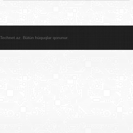
Technet.az. Bütün hüquqlar qorunur.