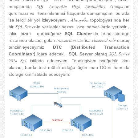
SQL AlwaysOn High Availability Groups
məqaləmdə
-un
qurulması və tənzimlənmısi haqqında danışmışdım, burada
AlwaysOn
isə fərqli bir yol izləyəcəyəm ,
topologiyasında hər
SQL Server
bir
-in verilənlər bazası local server-lərdə yerləşir ,
lakin bizim quracağımız
SQL Cluster
-da ortaq storage
transaction
clustered role
-üzərində olacaq, gələn
-ları isə
olaraq
tənzimləyəcəyimiz
DTC (Distributed Transaction
SQL Server
Coordinator)
idarə edəcək.
SQL Server
olaraq
2014 Sp1
istifadə edəcəyəm. Topologiyam aşağıdakı kimi
olacaq, burda test mühiti olduğu üçün mən DC-ni həm də
storage kimi istifadə edəcəyəm: