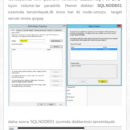
üçün volume-lar yaradılıb. Həmin diskləri
SQLNODE01
üzərində tənzimləyək,ilk öncə hər iki node-umuzu target
server-imizə qoşaq:
daha sonra SQLNODE01 üzırində disklərimizi tənzimləyək: