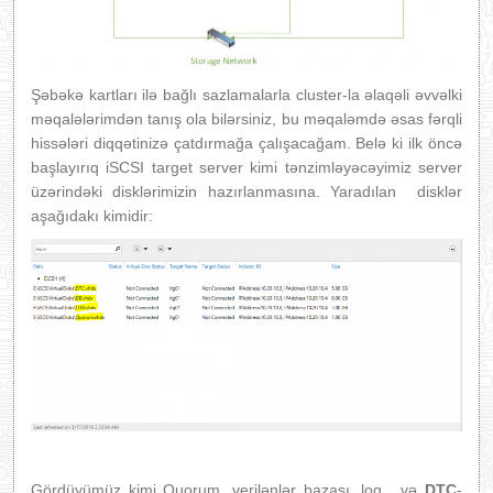
Şəbəkə kartları ilə bağlı sazlamalarla cluster-la əlaqəli əvvəlki
məqalələrimdən tanış ola bilərsiniz, bu məqaləmdə əsas fərqli
hissələri diqqətinizə çatdırmağa çalışacağam. Belə ki ilk öncə
başlayırıq iSCSI target server kimi tənzimləyəcəyimiz server
üzərindəki disklərimizin hazırlanmasına. Yaradılan disklər
aşağıdakı kimidir:
Gördüyümüz kimi Quorum, verilənlər bazası, log , və
DTC
-