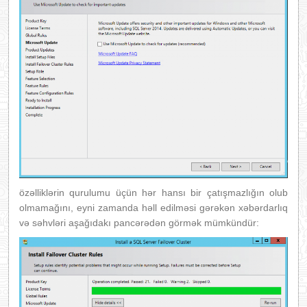
özəlliklərin qurulumu üçün hər hansı bir çatışmazlığın olub
olmamağını, eyni zamanda həll edilməsi gərəkən xəbərdarlıq
və səhvləri aşağıdakı pancərədən görmək mümkündür: