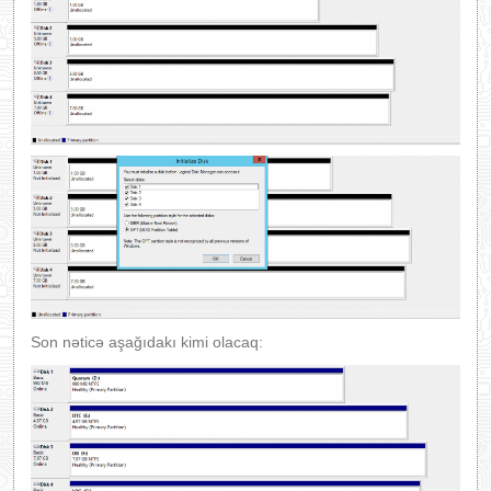
Son nəticə aşağıdakı kimi olacaq: