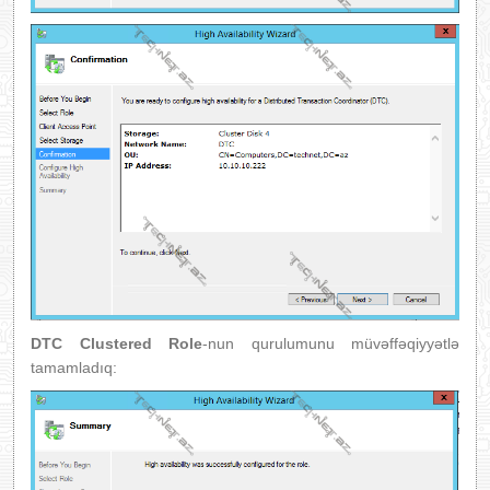
DTC Clustered Role
-nun qurulumunu müvəffəqiyyətlə
tamamladıq: