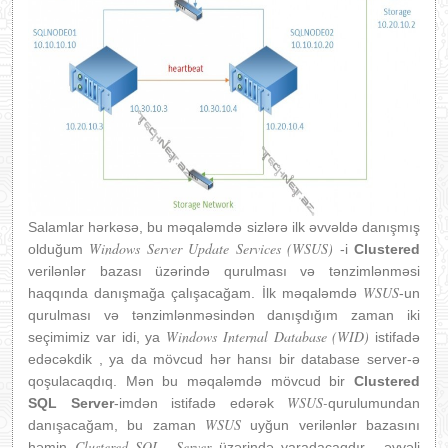
Salamlar hərkəsə, bu məqaləmdə sizlərə ilk əvvəldə danışmış
Windows Server Update Services (WSUS)
olduğum
-i
Clustered
verilənlər bazası üzərində qurulması və tənzimlənməsi
WSUS
haqqında danışmağa çalışacağam. İlk məqaləmdə
-un
qurulması və tənzimlənməsindən danışdığım zaman iki
Windows Internal Database (WID)
seçimimiz var idi, ya
istifadə
edəcəkdik , ya da mövcud hər hansı bir database server-ə
qoşulacaqdıq. Mən bu məqaləmdə mövcud bir
Clustered
WSUS-
SQL Server
-imdən istifadə edərək
qurulumundan
WSUS
danışacağam, bu zaman
uyğun verilənlər bazasını
Clustered SQL Server
həmin
üzərində yaradacaqdır , əvvəli