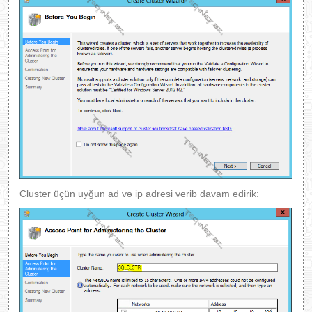
Cluster üçün uyğun ad və ip adresi verib davam edirik: