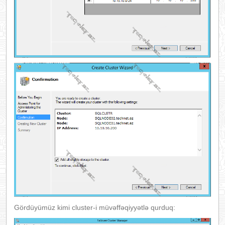
Gördüyümüz kimi cluster-i müvəffəqiyyətlə qurduq: