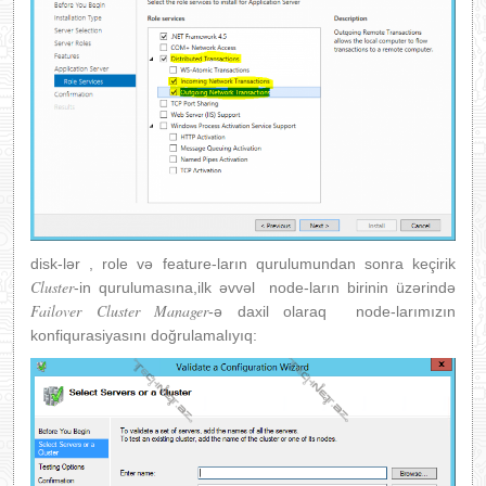
disk-lər , role və feature-ların qurulumundan sonra keçirik
Cluster
-in qurulumasına,ilk əvvəl node-ların birinin üzərində
Failover Cluster Manager
-ə daxil olaraq node-larımızın
konfiqurasiyasını doğrulamalıyıq: