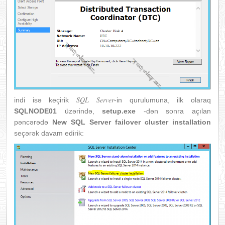
SQL Server
indi isə keçirik
-in qurulumuna, ilk olaraq
SQLNODE01
üzərində,
setup.exe
-dən sonra açılan
pəncərədə
New SQL Server failover cluster installation
seçərək davam edirik: