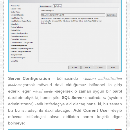
windows authentication
Server Configuration
– bölməsində
mode
-seçərsək mövcud daxil olduğumuz istifadəçi ilə giriş
mixed mode
edərik, əgər
-seçərsək o zaman uyğun bir parol
sa
daxil etməliyik ki, həmin şifrə
SQL Server
daxilində
(system
administrator) -adlı istifadəçiyə aid olacaq hansı ki, bu zaman
biz bu istifadəçi ilə daxil olacağıq,
Add Current User
-deyib
mövcud istifadəçini əlavə etdikdən sonra keçirik digər
bölməyə: