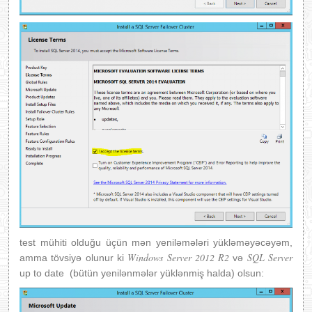
test mühiti olduğu üçün mən yeniləmələri yükləməyəcəyəm,
Windows Server 2012 R2
SQL Server
amma tövsiyə olunur ki
və
up to date (bütün yenilənmələr yüklənmiş halda) olsun: