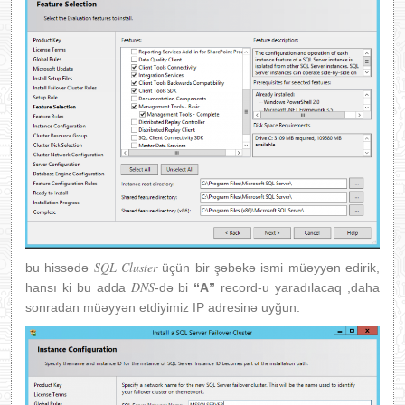
SQL Cluster
bu hissədə
üçün bir şəbəkə ismi müəyyən edirik,
DNS
hansı ki bu adda
-də bi
“A”
record-u yaradılacaq ,daha
sonradan müəyyən etdiyimiz IP adresinə uyğun: