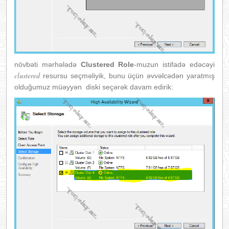
növbəti mərhələdə
Clustered Role
-muzun istifadə edəcəyi
clustered
resursu seçməliyik, bunu üçün əvvəlcədən yaratmış
olduğumuz müəyyən diski seçərək davam edirik: