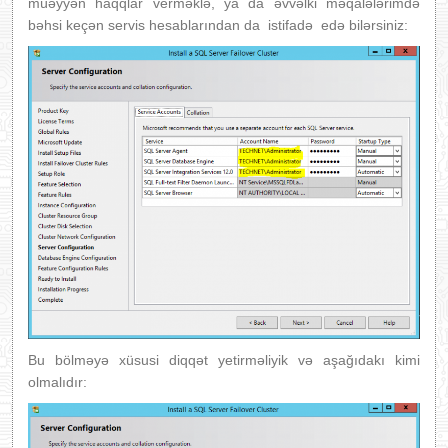
müəyyən haqqlar verməklə, ya da əvvəlki məqalələrimdə
bəhsi keçən servis hesablarından da istifadə edə bilərsiniz:
Bu bölməyə xüsusi diqqət yetirməliyik və aşağıdakı kimi
olmalıdır: