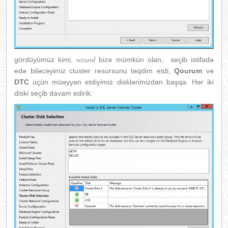
wizard
gördüyümüz kimi,
bizə mümkün olan, seçib istifadə
edə biləcəyimiz cluster resursunu təqdim etdi,
Qourum
və
DTC
üçün müəyyən etdiyimiz disklərimizdən başqa. Hər iki
diski seçib davam edirik: