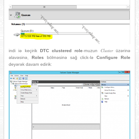
Cluster
indi iə keçirik
DTC
clustered role
-muzun
üzərinə
əlavəsinə,
Roles
bölməsinə sağ click-lə
Configure Role
deyərək davam edirik: