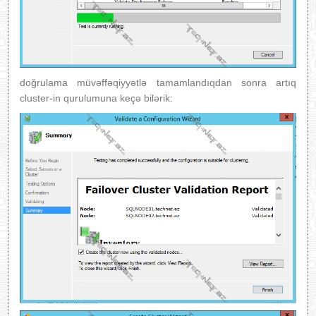
doğrulama müvəffəqiyyətlə tamamlandıqdan sonra artıq
cluster-in qurulumuna keçə bilərik: