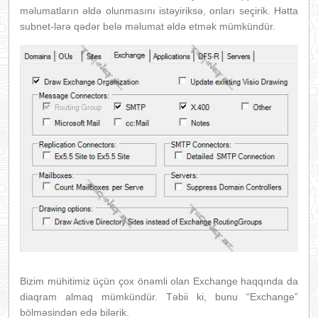
məlumatların əldə olunmasını istəyiriksə, onları seçirik. Hətta
subnet-lərə qədər belə məlumat əldə etmək mümkündür.
Bizim mühitimiz üçün çox önəmli olan Exchange haqqında da
diaqram almaq mümkündür. Təbii ki, bunu “Exchange”
bölməsindən edə bilərik.