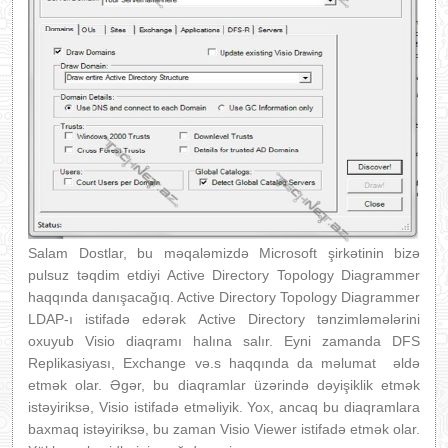
Salam Dostlar, bu məqaləmizdə Microsoft şirkətinin bizə
pulsuz təqdim etdiyi Active Directory Topology Diagrammer
haqqında danışacağıq. Active Directory Topology Diagrammer
LDAP-ı istifadə edərək Active Directory tənzimləmələrini
oxuyub Visio diaqramı halına salır. Eyni zamanda DFS
Replikasiyası, Exchange və.s haqqında da məlumat əldə
etmək olar. Əgər, bu diaqramlar üzərində dəyişiklik etmək
istəyiriksə, Visio istifadə etməliyik. Yox, ancaq bu diaqramlara
baxmaq istəyiriksə, bu zaman Visio Viewer istifadə etmək olar.