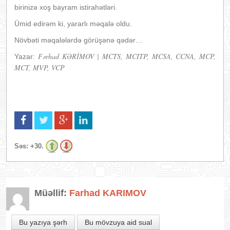
birinizə xoş bayram istirahətləri.
Ümid edirəm ki, yararlı məqalə oldu.
Növbəti məqalələrdə görüşənə qədər…
Fə
rhad K
Ə
R
İ
MOV | MCTS, MCITP, MCSA, CCNA, MCP,
Yazar:
MCT, MVP, VCP
Səs:
+30.
Müəllif:
Farhad KARIMOV
Bu yazıya şərh
Bu mövzuya aid sual