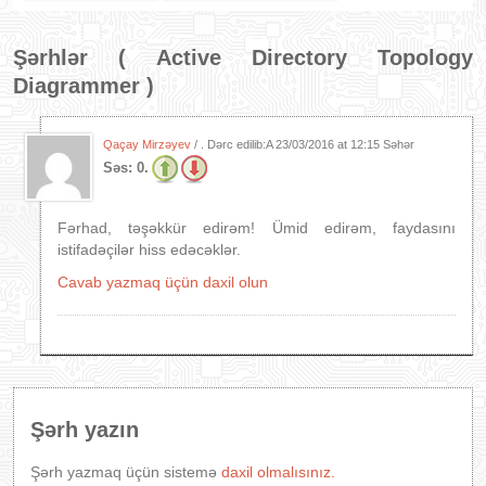
Şərhlər (
Active Directory Topology
Diagrammer
)
Qaçay Mirzəyev
/ . Dərc edilib:A
23/03/2016 at 12:15 Səhər
Səs:
0.
Fərhad, təşəkkür edirəm! Ümid edirəm, faydasını
istifadəçilər hiss edəcəklər.
Cavab yazmaq üçün daxil olun
Şərh yazın
Şərh yazmaq üçün sistemə
daxil olmalısınız.