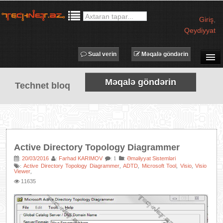
Giriş
,
Qeydiyyat
Sual verin
Məqalə göndərin
SUAL-CAVAB
Məqalə göndərin
Technet bloq
TECHNET TV
MƏQALƏLƏR
İŞ ELANLARI
TƏDBİRLƏR
Active Directory Topology Diagrammer
PROQRAMLAR
20/03/2016
Farhad KARIMOV
:
Əməliyyat Sistemləri
:
:
: 1
Active Directory Topology Diagrammer
ADTD
Microsoft Tool
Visio
Visio
:
,
,
,
,
AVADANLIQLAR
Viewer
,
11635
IT LÜĞƏT
XƏBƏRLƏR