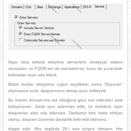
Əgər, bizə istifadə etdiyimiz serverlərin əməliyyat sistemi
versiyaları və FQDN-ləri də maraqlıdırsa, bunu da yuxarıdakı
bölmədən təyin edə bilərik.
Bütün bunları istəyimizə uyğun seçdikdən sonra “Discover”
düyməsinə sıxıb, diaqramımızı almaq üçün irəliləyirik.
Bu mənim domain-mə aid olduğuna görə son nəticələri sizlə
bölüşmürəm. Sizdə eyni addımları edib, öz mühitiniz üçün
diaqramlar əldə edə bilərsiniz. Dediyimiz kimi hətta ehtiyac
olarsa, diaqram üzərində dəyişiklik belə edə bilərsiniz.
diqqət edin. Əks təqdirdə 28-i sizə sürpriz olmasın. Hər