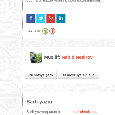
doğma dilimizdə resurs bazası hazırlanmışdır.
Səs:
+20.
Müəllif:
Nahid Nesirov
Bu yazıya şərh
Bu mövzuya aid sual
Şərh yazın
Şərh yazmaq üçün sistemə
daxil olmalısınız.