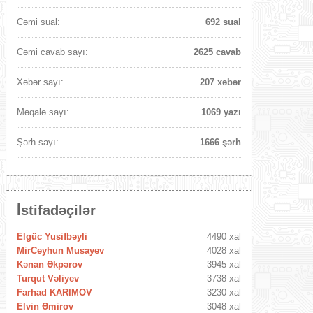
Cəmi sual:
692 sual
Cəmi cavab sayı:
2625 cavab
Xəbər sayı:
207 xəbər
Məqalə sayı:
1069 yazı
Şərh sayı:
1666 şərh
İstifadəçilər
Elgüc Yusifbəyli
4490 xal
MirCeyhun Musayev
4028 xal
Kənan Əkpərov
3945 xal
Turqut Vəliyev
3738 xal
Farhad KARIMOV
3230 xal
Elvin Əmirov
3048 xal