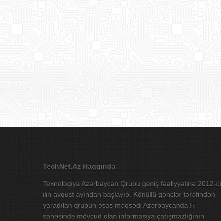
TechNet.Az Haqqında
Texnologiya Azərbaycan Qrupu geniş fəaliyyətinə 2012-ci
ilin avqust ayından başlayıb. Könüllü gənclər tərəfindən
yaradılan qrupun əsas məqsədi Azərbaycanda İT
sahəsində mövcud olan informasiya çatışmazlığının