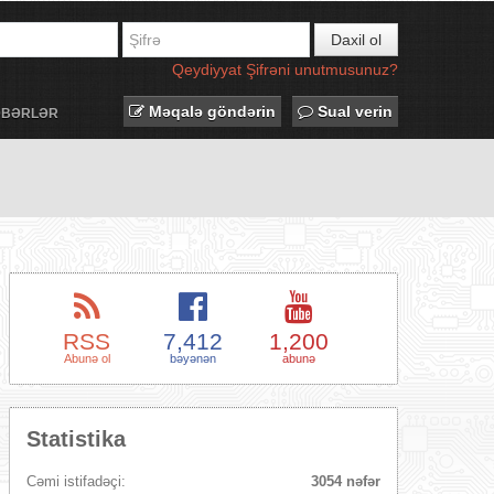
Daxil ol
Qeydiyyat
Şifrəni unutmusunuz?
Məqalə göndərin
Sual verin
ƏBƏRLƏR
RSS
7,412
1,200
Abunə ol
bəyənən
abunə
Statistika
Cəmi istifadəçi:
3054 nəfər