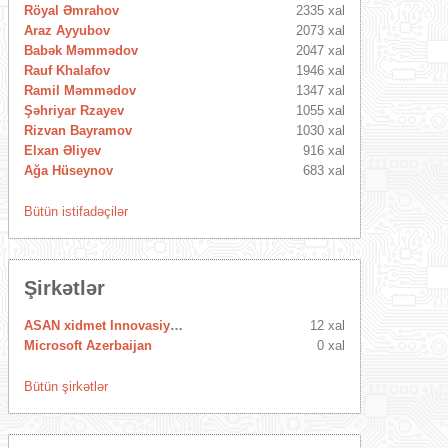
Röyal Əmrahov
2335 xal
Araz Ayyubov
2073 xal
Babək Məmmədov
2047 xal
Rauf Khalafov
1946 xal
Ramil Məmmədov
1347 xal
Şəhriyar Rzayev
1055 xal
Rizvan Bayramov
1030 xal
Elxan Əliyev
916 xal
Ağa Hüseynov
683 xal
Bütün istifadəçilər
Şirkətlər
ASAN xidmet Innovasiya Mərkəzi
12 xal
Microsoft Azerbaijan
0 xal
Bütün şirkətlər