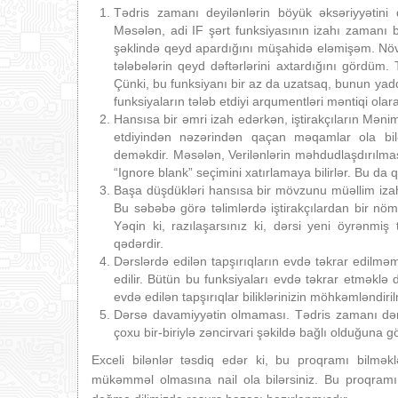
Tədris zamanı deyilənlərin böyük əksəriyyətini
Məsələn, adi IF şərt funksiyasının izahı zamanı 
şəklində qeyd apardığını müşahidə eləmişəm. Növb
tələbələrin qeyd dəftərlərini axtardığını gördüm. 
Çünki, bu funksiyanı bir az da uzatsaq, bunun y
funksiyaların tələb etdiyi arqumentləri məntiqi ol
Hansısa bir əmri izah edərkən, iştirakçıların Mənim
etdiyindən nəzərindən qaçan məqamlar ola b
deməkdir. Məsələn, Verilənlərin məhdudlaşdırıl
“Ignore blank” seçimini xatırlamaya bilirlər. Bu da
Başa düşdükləri hansısa bir mövzunu müəllim izah
Bu səbəbə görə təlimlərdə iştirakçılardan bir nö
Yəqin ki, razılaşarsınız ki, dərsi yeni öyrənmiş 
qədərdir.
Dərslərdə edilən tapşırıqların evdə təkrar edilmə
edilir. Bütün bu funksiyaları evdə təkrar etməklə
evdə edilən tapşırıqlar biliklərinizin möhkəmləndiri
Dərsə davamiyyətin olmaması. Tədris zamanı dərs
çoxu bir-biriylə zəncirvari şəkildə bağlı olduğuna gö
Exceli bilənlər təsdiq edər ki, bu proqramı bilmə
mükəmməl olmasına nail ola bilərsiniz. Bu proqram