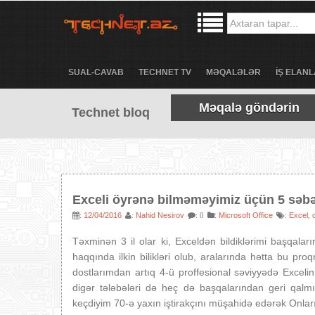
SUAL-CAVAB
TECHNET TV
MƏQALƏLƏR
İŞ ELANL
Məqalə göndərin
Technet bloq
Exceli öyrənə bilməməyimiz üçün 5 səb
12/04/2016
Nahid Nesirov
:
Microsoft Office
Excel
:
:
: 0
:
,
Təxminən 3 il olar ki, Exceldən bildiklərimi başqala
haqqında ilkin bilikləri olub, aralarında hətta bu p
dostlarımdan artıq 4-ü proffesional səviyyədə Excelin
digər tələbələri də heç də başqalarından geri qalm
keçdiyim 70-ə yaxın iştirakçını müşahidə edərək Onl