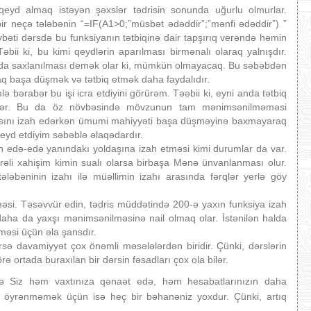
 qeyd almaq istəyən şəxslər tədrisin sonunda uğurlu olmurlar.
bir neçə tələbənin “=IF(A1>0;”müsbət ədəddir”;”mənfi ədəddir”) ”
əti dərsdə bu funksiyanın tətbiqinə dair tapşırıq verəndə həmin
Təbii ki, bu kimi qeydlərin aparılması birmənalı olaraq yalnışdır.
adda saxlanılması demək olar ki, mümkün olmayacaq. Bu səbəbdən
araq başa düşmək və tətbiq etmək daha faydalıdır.
lə bərabər bu işi icra etdiyini görürəm. Təəbii ki, eyni anda tətbiq
ilər. Bu da öz növbəsində mövzunun tam mənimsənilməməsi
masını izah edərkən ümumi mahiyyəti başa düşməyinə baxmayaraq
 qeyd etdiyim səbəblə əlaqədardır.
 edə-edə yanındakı yoldaşına izah etməsi kimi durumlar da var.
mrəli xahişim kimin sualı olarsa birbaşa Mənə ünvanlanması olur.
tələbəninin izahı ilə müəllimin izahı arasında fərqlər yerlə göy
məsi. Təsəvvür edin, tədris müddətində 200-ə yaxın funksiya izah
 daha da yaxşı mənimsənilməsinə nail olmaq olar. İstənilən halda
lməsi üçün əla şansdır.
ə davamiyyət çox önəmli məsələlərdən biridir. Çünki, dərslərin
rə ortada buraxılan bir dərsin fəsadları çox ola bilər.
klə Siz həm vaxtınıza qənaət edə, həm hesabatlarınızın daha
ı öyrənməmək üçün isə heç bir bəhanəniz yoxdur. Çünki, artıq