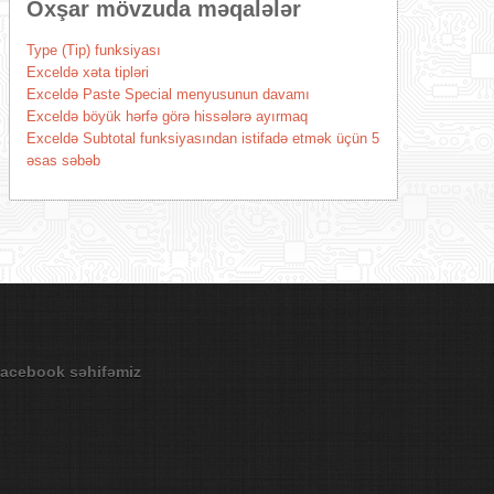
Oxşar mövzuda məqalələr
Type (Tip) funksiyası
Exceldə xəta tipləri
Exceldə Paste Special menyusunun davamı
Exceldə böyük hərfə görə hissələrə ayırmaq
Exceldə Subtotal funksiyasından istifadə etmək üçün 5
əsas səbəb
acebook səhifəmiz