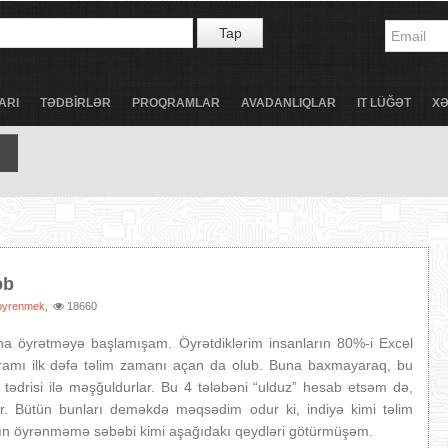
Tap
ARI
TƏDBİRLƏR
PROQRAMLAR
AVADANLIQLAR
IT LÜĞƏT
X
əb
oyrenmek
18660
,
rına öyrətməyə başlamışam. Öyrətdiklərim insanların 80%-i Excel
roqramı ilk dəfə təlim zamanı açan da olub. Buna baxmayaraq, bu
 tədrisi ilə məşğuldurlar. Bu 4 tələbəni “ulduz” hesab etsəm də,
ır. Bütün bunları deməkdə məqsədim odur ki, indiyə kimi təlim
arın öyrənməmə səbəbi kimi aşağıdakı qeydləri götürmüşəm.