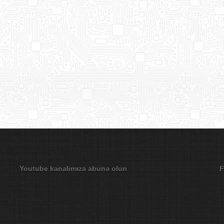
Youtube kanalımıza abunə olun
F