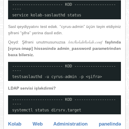
---------------------- KOD ------------------
----
service kolab-saslauthd status
Sasl qeydiyyatını test edək. “cyrus-admin” üçün təyin etdiyiniz
şifrəni “şifrə” yerinə daxil edin.
/etc/kolab/kolab.conf
Qeyd: Şifrəni unutmusunuzsa
faylında
[cyrus-imap] hissəsində
admin_password
parametrindən
baxa bilərsiz.
---------------------- KOD ------------------
----
testsaslauthd -u cyrus-admin -p <şifrə>
LDAP servisi işləkdirmi?
---------------------- KOD ------------------
----
systemctl status dirsrv.target
Kolab Web Administration panelində