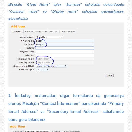
Misalçün “Given Name” və/ya “Surname” sahələrini doldurduqda
“Common name” və “Display name” sahəsinin generasiyasını
görəcəksiniz
9. İstifadəçi məlumatları digər formalarda da generasiya
olunur. Misalçün “Contact İnformation” pəncərəsində “Primary
Email Address” və “Secondary Email Address” sahələrində
bunu görə bilərsiniz