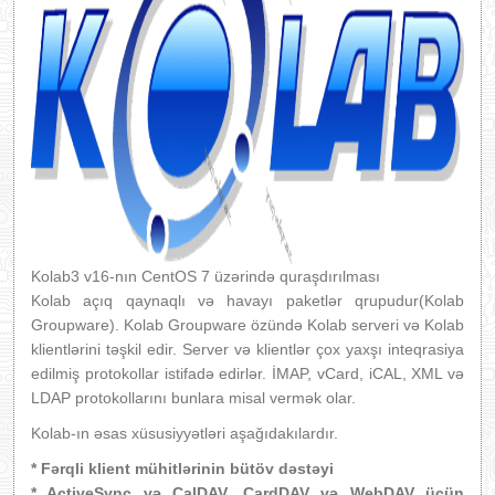
Kolab3 v16-nın CentOS 7 üzərində quraşdırılması
Kolab açıq qaynaqlı və havayı paketlər qrupudur(Kolab
Groupware). Kolab Groupware özündə Kolab serveri və Kolab
klientlərini təşkil edir. Server və klientlər çox yaxşı inteqrasiya
edilmiş protokollar istifadə edirlər. İMAP, vCard, iCAL, XML və
LDAP protokollarını bunlara misal vermək olar.
Kolab-ın əsas xüsusiyyətləri aşağıdakılardır.
* Fərqli klient mühitlərinin bütöv dəstəyi
* ActiveSync və CalDAV, CardDAV və WebDAV üçün