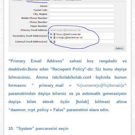
“Primary Email Address” sahəsi boz rəngdədir və
deaktivdir.Bunu edən “Reciepent Policy”-dir. Siz bunu dəyişə
bilməzsiniz. Amma /etc/kolab/kolab.conf faylında bunun
formasını ” primary_mail =
%(surname)s@%(domain)s
”
parametrindən dəyişə bilərsiz və ya avtomatik generasiyanı
dəyişə bilən etmək üçün [kolab] bölməsi altına
“daemon_rcpt_policy = False” parametrini əlavə edin.
10. “System” pəncərəsini seçin