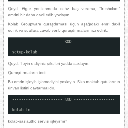
Qeyd: Əgər yenilənmədə səhv baş verərsə, “freshclam”
əmrini bir daha daxil edib yoxlayın
Kolab Groupware quraşdırması üçün aşağıdakı əmri daxil
edirik və suallara cavab verib quraşdırmalarımızı edirik.
---------------------- KOD ------------------
----
setup-kolab
Qeyd: Təyin etdiyiniz şifrələri yadda saxlayın.
Quraşdırmaların testi
Bu əmrin işləyib işləmədiyini yoxlayın. Sizə məktub qutularının
ünvan listini qaytarmalıdır.
---------------------- KOD ------------------
----
kolab lm
kolab-saslauthd servisi işləyirmi?