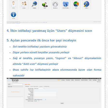
4. İlkin istifadəçi yaratmaq üçün “Users” düyməsini sıxın
5. Açılan pəncərədə ilk öncə hər şeyi incələyin
Sol tərəfdə istifadəçi yazılaını görəcəksiniz
Digər yerlərə sürətli keçidlər yuxarıda yerləşir
Sağ əl tərəfdə, yuxarıya yaxın, “logout” və “About” düymələrinin
altında “Add user” düyməsi yerləşir
Əsas səhifə isə istifadəçinin əlavə olunmasında lazım olan forma
sahəsidir