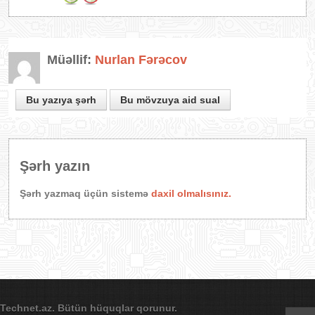
Müəllif:
Nurlan Fərəcov
Bu yazıya şərh
Bu mövzuya aid sual
Şərh yazın
Şərh yazmaq üçün sistemə
daxil olmalısınız.
Technet.az. Bütün hüquqlar qorunur.