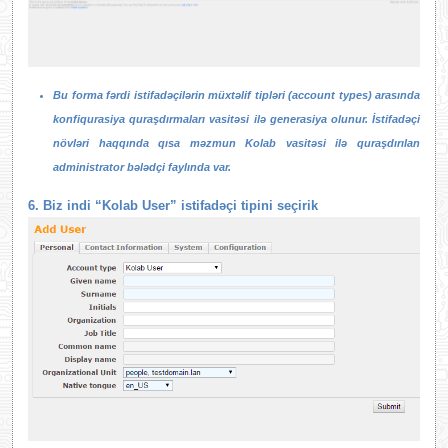
Bu forma fərdi istifadəçilərin müxtəlif tipləri (account types) arasında
konfiqurasiya quraşdırmaları vasitəsi ilə generasiya olunur. İstifadəçi
növləri haqqında qısa məzmun Kolab vasitəsi ilə quraşdırılan
administrator bələdçi faylında var.
6. Biz indi “Kolab User” istifadəçi tipini seçirik