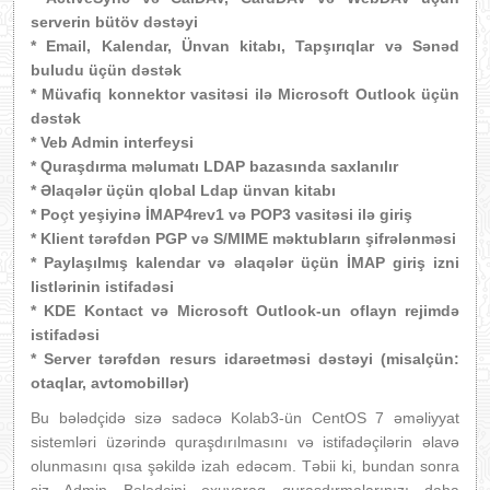
serverin bütöv dəstəyi
* Email, Kalendar, Ünvan kitabı, Tapşırıqlar və Sənəd
buludu üçün dəstək
* Müvafiq konnektor vasitəsi ilə Microsoft Outlook üçün
dəstək
* Veb Admin interfeysi
* Quraşdırma məlumatı LDAP bazasında saxlanılır
* Əlaqələr üçün qlobal Ldap ünvan kitabı
* Poçt yeşiyinə İMAP4rev1 və POP3 vasitəsi ilə giriş
* Klient tərəfdən PGP və S/MIME məktubların şifrələnməsi
* Paylaşılmış kalendar və əlaqələr üçün İMAP giriş izni
listlərinin istifadəsi
* KDE Kontact və Microsoft Outlook-un oflayn rejimdə
istifadəsi
* Server tərəfdən resurs idarəetməsi dəstəyi (misalçün:
otaqlar, avtomobillər)
Bu bələdçidə sizə sadəcə Kolab3-ün CentOS 7 əməliyyat
sistemləri üzərində quraşdırılmasını və istifadəçilərin əlavə
olunmasını qısa şəkildə izah edəcəm. Təbii ki, bundan sonra