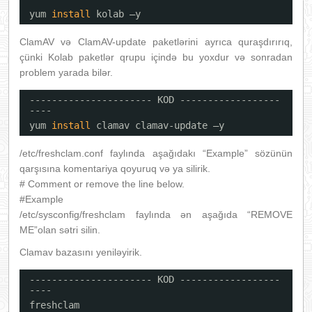
yum 
install
kolab –y
ClamAV və ClamAV-update paketlərini ayrıca quraşdırırıq,
çünki Kolab paketlər qrupu içində bu yoxdur və sonradan
problem yarada bilər.
---------------------- KOD ------------------
----
yum 
install
clamav clamav-update –y
/etc/freshclam.conf faylında aşağıdakı “Example” sözünün
qarşısına komentariya qoyuruq və ya silirik.
# Comment or remove the line below.
#Example
/etc/sysconfig/freshclam faylında ən aşağıda “REMOVE
ME”olan sətri silin.
Clamav bazasını yeniləyirik.
---------------------- KOD ------------------
----
freshclam