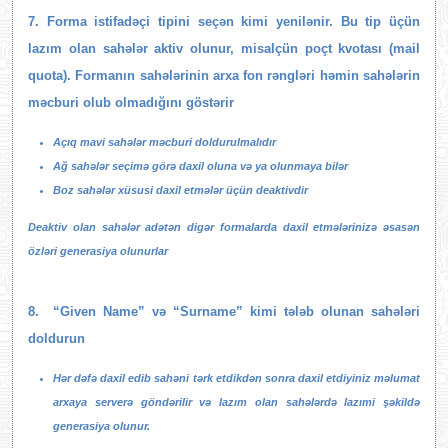
7. Forma istifadəçi tipini seçən kimi yenilənir. Bu tip üçün
lazım olan sahələr aktiv olunur, misalçün poçt kvotası (mail
quota). Formanın sahələrinin arxa fon rəngləri həmin sahələrin
məcburi olub olmadığını göstərir
Açıq mavi sahələr məcburi doldurulmalıdır
Ağ sahələr seçimə görə daxil oluna və ya olunmaya bilər
Boz sahələr xüsusi daxil etmələr üçün deaktivdir
Deaktiv olan sahələr adətən digər formalarda daxil etmələrinizə əsasən
özləri generasiya olunurlar
8. “Given Name” və “Surname” kimi tələb olunan sahələri
doldurun
Hər dəfə daxil edib sahəni tərk etdikdən sonra daxil etdiyiniz məlumat
arxaya serverə göndərilir və lazım olan sahələrdə lazımi şəkildə
generasiya olunur.