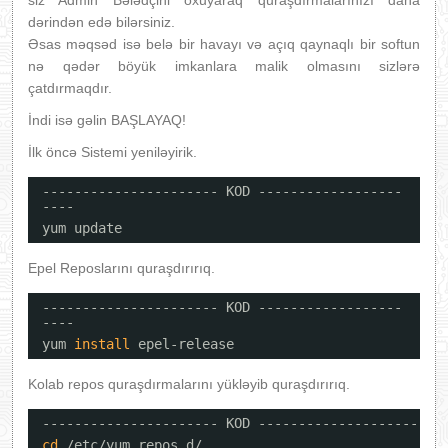
siz Admin Bələdçini oxuyaraq quraşdırmalarınızı daha
dərindən edə bilərsiniz.
Əsas məqsəd isə belə bir havayı və açıq qaynaqlı bir softun
nə qədər böyük imkanlara malik olmasını sizlərə
çatdırmaqdır.
İndi isə gəlin BAŞLAYAQ!
İlk öncə Sistemi yeniləyirik.
---------------------- KOD ------------------
----
yum update
Epel Reposlarını quraşdırırıq.
---------------------- KOD ------------------
----
yum 
install
epel-release
Kolab repos quraşdırmalarını yükləyib quraşdırırıq.
---------------------- KOD ----------------------
cd
/etc/yum
.repos.d/