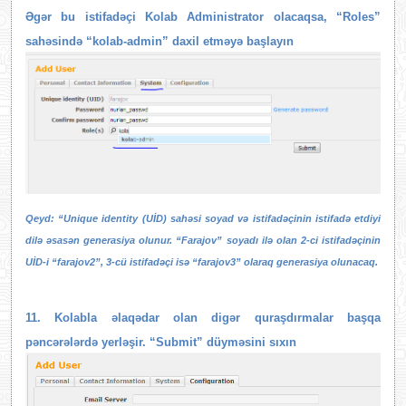
Əgər bu istifadəçi Kolab Administrator olacaqsa, “Roles”
sahəsində “kolab-admin” daxil etməyə başlayın
Qeyd: “Unique identity (UİD) sahəsi soyad və istifadəçinin istifadə etdiyi
dilə əsasən generasiya olunur. “Farajov” soyadı ilə olan 2-ci istifadəçinin
UİD-i “farajov2”, 3-cü istifadəçi isə “farajov3” olaraq generasiya olunacaq.
11. Kolabla əlaqədar olan digər quraşdırmalar başqa
pəncərələrdə yerləşir. “Submit” düyməsini sıxın