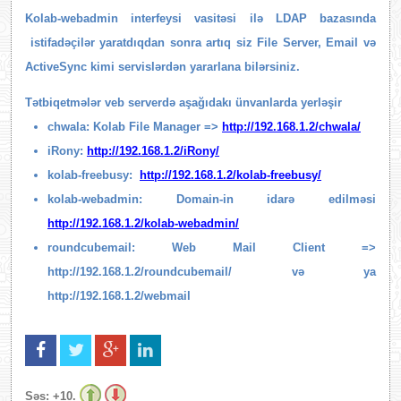
Kolab-webadmin interfeysi vasitəsi ilə LDAP bazasında
istifadəçilər yaratdıqdan sonra artıq siz File Server, Email və
ActiveSync kimi servislərdən yararlana bilərsiniz.
Tətbiqetmələr veb serverdə aşağıdakı ünvanlarda yerləşir
chwala: Kolab File Manager =>
http://192.168.1.2/chwala/
iRony:
http://192.168.1.2/iRony/
kolab-freebusy:
http://192.168.1.2/kolab-freebusy/
kolab-webadmin: Domain-in idarə edilməsi
http://192.168.1.2/kolab-webadmin/
roundcubemail: Web Mail Client =>
http://192.168.1.2/roundcubemail/
və ya
http://192.168.1.2/webmail
Səs:
+10.