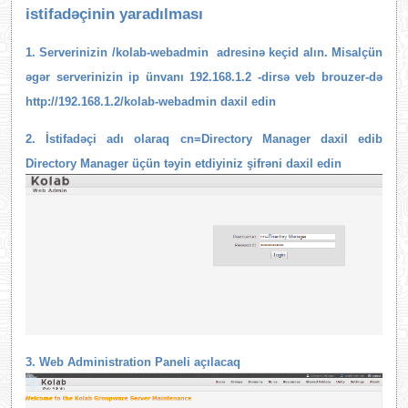
istifadəçinin yaradılması
1. Serverinizin /kolab-webadmin adresinə keçid alın. Misalçün
əgər serverinizin ip ünvanı 192.168.1.2 -dirsə veb brouzer-də
http://192.168.1.2/kolab-webadmin daxil edin
2. İstifadəçi adı olaraq cn=Directory Manager daxil edib
Directory Manager üçün təyin etdiyiniz şifrəni daxil edin
3. Web Administration Paneli açılacaq