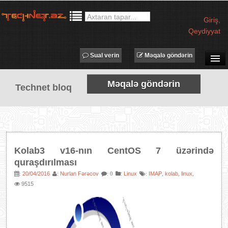
Giriş
,
Qeydiyyat
Sual verin
Məqalə göndərin
SUAL-CAVAB
Məqalə göndərin
Technet bloq
TECHNET TV
MƏQALƏLƏR
İŞ ELANLARI
TƏDBİRLƏR
Kolab3 v16-nın CentOS 7 üzərində
PROQRAMLAR
quraşdırılması
AVADANLIQLAR
20/04/2016
Nurlan Fərəcov
:
Linux
IMAP
kolab
linux
:
:
: 0
:
,
,
,
9515
IT LÜĞƏT
XƏBƏRLƏR