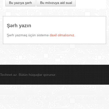
Bu yazıya şərh
Bu mövzuya aid sual
Şərh yazın
Şərh yazmaq üçün sistemə
daxil olmalısınız.
Technet.az. Bütün hüquqlar qorunur.