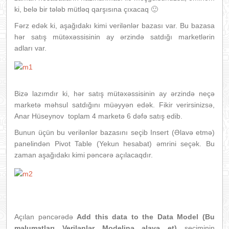
ki, belə bir tələb mütləq qarşısına çıxacaq 🙂
Fərz edək ki, aşağıdakı kimi verilənlər bazası var. Bu bazasa
hər satış mütəxəssisinin ay ərzində satdığı marketlərin
adları var.
Bizə lazımdır ki, hər satış mütəxəssisinin ay ərzində neçə
marketə məhsul satdığını müəyyən edək. Fikir verirsinizsə,
Anar Hüseynov toplam 4 marketə 6 dəfə satış edib.
Bunun üçün bu verilənlər bazasını seçib Insert (Əlavə etmə)
panelindən Pivot Table (Yekun hesabat) əmrini seçək. Bu
zaman aşağıdakı kimi pəncərə açılacaqdır.
Açılan pəncərədə
Add this data to the Data Model (Bu
məlumatları Verilənlər Modelinə əlavə et)
seçiminin