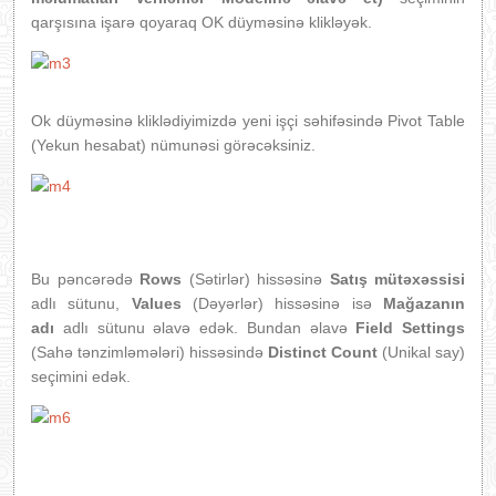
qarşısına işarə qoyaraq OK düyməsinə klikləyək.
Ok düyməsinə kliklədiyimizdə yeni işçi səhifəsində Pivot Table
(Yekun hesabat) nümunəsi görəcəksiniz.
Bu pəncərədə
Rows
(Sətirlər) hissəsinə
Satış mütəxəssisi
adlı sütunu,
Values
(Dəyərlər) hissəsinə isə
Mağazanın
adı
adlı sütunu əlavə edək. Bundan əlavə
Field Settings
(Sahə tənzimləmələri) hissəsində
Distinct Count
(Unikal say)
seçimini edək.