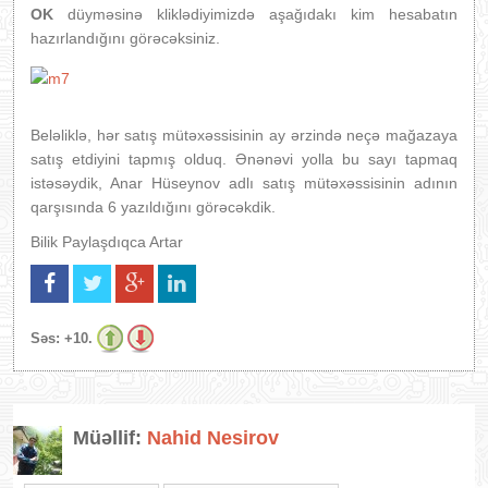
OK
düyməsinə kliklədiyimizdə aşağıdakı kim hesabatın
hazırlandığını görəcəksiniz.
Beləliklə, hər satış mütəxəssisinin ay ərzində neçə mağazaya
satış etdiyini tapmış olduq. Ənənəvi yolla bu sayı tapmaq
istəsəydik, Anar Hüseynov adlı satış mütəxəssisinin adının
qarşısında 6 yazıldığını görəcəkdik.
Bilik Paylaşdıqca Artar
Səs:
+10.
Müəllif:
Nahid Nesirov