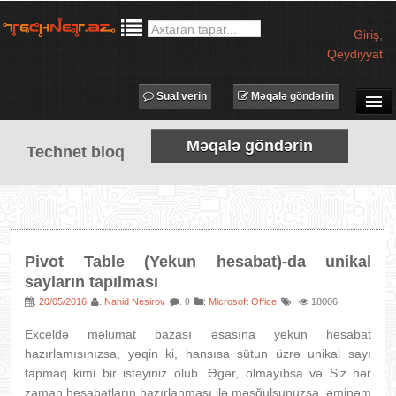
Giriş
,
Qeydiyyat
Sual verin
Məqalə göndərin
SUAL-CAVAB
Məqalə göndərin
Technet bloq
TECHNET TV
MƏQALƏLƏR
İŞ ELANLARI
TƏDBİRLƏR
Pivot Table (Yekun hesabat)-da unikal
PROQRAMLAR
sayların tapılması
AVADANLIQLAR
20/05/2016
Nahid Nesirov
:
Microsoft Office
18006
:
:
: 0
:
IT LÜĞƏT
Exceldə məlumat bazası əsasına yekun hesabat
hazırlamısınızsa, yəqin ki, hansısa sütun üzrə unikal sayı
XƏBƏRLƏR
tapmaq kimi bir istəyiniz olub. Əgər, olmayıbsa və Siz hər
zaman hesabatların hazırlanması ilə məşğulsunuzsa, əminəm