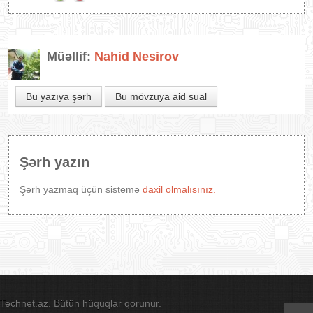
Müəllif:
Nahid Nesirov
Bu yazıya şərh
Bu mövzuya aid sual
Şərh yazın
Şərh yazmaq üçün sistemə
daxil olmalısınız.
Technet.az. Bütün hüquqlar qorunur.