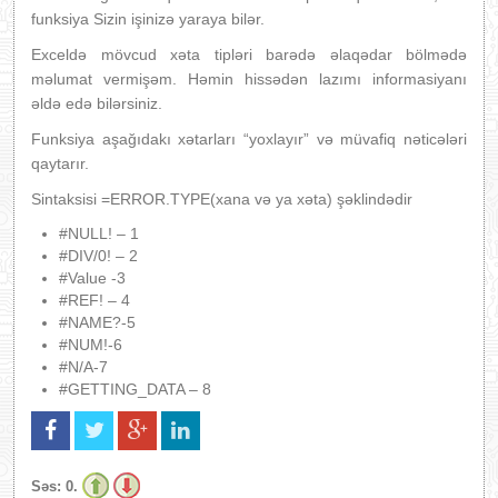
funksiya Sizin işinizə yaraya bilər.
Exceldə mövcud xəta tipləri barədə əlaqədar bölmədə
məlumat vermişəm. Həmin hissədən lazımı informasiyanı
əldə edə bilərsiniz.
Funksiya aşağıdakı xətarları “yoxlayır” və müvafiq nəticələri
qaytarır.
Sintaksisi =ERROR.TYPE(xana və ya xəta) şəklindədir
#NULL! – 1
#DIV/0! – 2
#Value -3
#REF! – 4
#NAME?-5
#NUM!-6
#N/A-7
#GETTING_DATA – 8
Səs:
0.