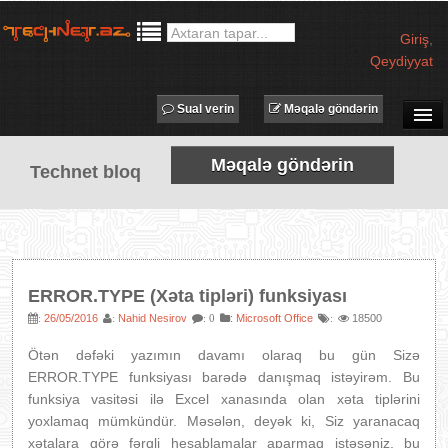
Giriş
,
Qeydiyyat
Sual verin
Məqalə göndərin
SUAL-CAVAB
Məqalə göndərin
Technet bloq
TECHNET TV
MƏQALƏLƏR
İŞ ELANLARI
TƏDBİRLƏR
ERROR.TYPE (Xəta tipləri) funksiyası
PROQRAMLAR
26/05/2016
Nahid Nesirov
:
Microsoft Office
18500
:
:
: 0
:
AVADANLIQLAR
Ötən dəfəki yazımın davamı olaraq bu gün Sizə
IT LÜĞƏT
ERROR.TYPE funksiyası barədə danışmaq istəyirəm. Bu
funksiya vasitəsi ilə Excel xanasında olan xəta tiplərini
XƏBƏRLƏR
yoxlamaq mümkündür. Məsələn, deyək ki, Siz yaranacaq
xətalara görə fərqli hesablamalar aparmaq istəsəniz, bu