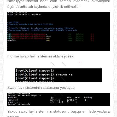
Əməliyyat sistemi boot olan zaman avtomatik aktivləşmsi
üçün
/etc/fstab
faylında dəyişiklik edilməlidir.
Indi isə swap faylı sistemini aktivləşdirək.
Swap faylı sisteminin statusunu yoxlayaq
Yaxud swap fayl sisteminin statusunu başqa əmrlədə yoxlaya