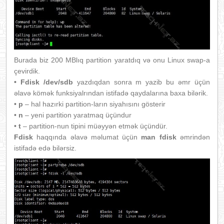
Burada biz 200 MBlıq partition yaratdıq və onu Linux swap-a
çevirdik.
• Fdisk /dev/sdb
yazdıqdan sonra m yazib bu əmr üçün
əlavə kömək funksiyalrından istifadə qaydalarına baxa bilərik.
•
p
– hal hazırki partition-ların siyahısını gösterir
•
n
– yeni partition yaratmaq üçündur
•
t
– partition-nun tipini müəyyən etmək üçündür.
Fdisk
haqqında əlavə məlumat üçün
man fdisk
əmrindən
istifadə edə bilərsiz.