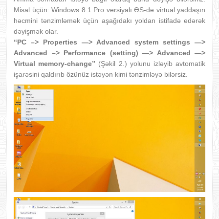
Misal üçün: Windows 8.1 Pro versiyalı ƏS-də virtual yaddaşın
həcmini tənzimləmək üçün aşağıdakı yoldan istifadə edərək
dəyişmək olar.
“PC –> Properties —> Advanced system settings —>
Advanced –> Performance (setting) —> Advanced —>
Virtual memory-change”
(Şəkil 2.) yolunu izləyib avtomatik
işarəsini qaldırıb özünüz istəyən kimi tənzimləyə bilərsiz.