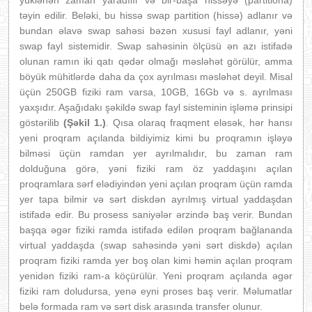
yüklənən zaman yaradılır və bir-başa hissəyə (partitiona)
təyin edilir. Beləki, bu hissə swap partition (hissə) adlanır və
bundan əlavə swap sahəsi bəzən xususi fayl adlanır, yəni
swap fayl sistemidir. Swap sahəsinin ölçüsü ən azı istifadə
olunan ramın iki qatı qədər olmağı məsləhət görülür, amma
böyük mühitlərdə daha da çox ayrılması məsləhət deyil. Misal
üçün 250GB fiziki ram varsa, 10GB, 16Gb və s. ayrılması
yaxşıdır. Aşağıdakı şəkildə swap fayl sisteminin işləmə prinsipi
göstərilib
(Şəkil 1.)
. Qısa olaraq fraqment eləsək, hər hansı
yeni proqram açılanda bildiyimiz kimi bu proqramın işləyə
bilməsi üçün ramdan yer ayrılmalıdır, bu zaman ram
dolduğuna görə, yəni fiziki ram öz yaddaşını açılan
proqramlara sərf elədiyindən yeni açılan proqram üçün ramda
yer tapa bilmir və sərt diskdən ayrılmış virtual yaddaşdan
istifadə edir. Bu prosess saniyələr ərzində baş verir. Bundan
başqa əgər fiziki ramda istifadə edilən proqram bağlananda
virtual yaddaşda (swap sahəsində yəni sərt diskdə) açılan
proqram fiziki ramda yer boş olan kimi həmin açılan proqram
yenidən fiziki ram-a köçürülür. Yeni proqram açılanda əgər
fiziki ram doludursa, yenə eyni proses baş verir. Məlumatlar
belə formada ram və sərt disk arasında transfer olunur.