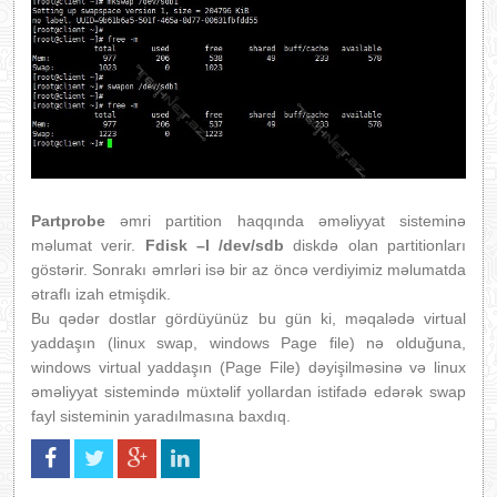
Partprobe
əmri partition haqqında əməliyyat sisteminə
məlumat verir.
Fdisk –l /dev/sdb
diskdə olan partitionları
göstərir. Sonrakı əmrləri isə bir az öncə verdiyimiz məlumatda
ətraflı izah etmişdik.
Bu qədər dostlar gördüyünüz bu gün ki, məqalədə virtual
yaddaşın (linux swap, windows Page file) nə olduğuna,
windows virtual yaddaşın (Page File) dəyişilməsinə və linux
əməliyyat sistemində müxtəlif yollardan istifadə edərək swap
fayl sisteminin yaradılmasına baxdıq.