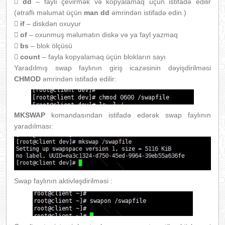

dd
– faylı çevirmək və kopyalamaq üçün istifadə edilir
(ətraflı məlumat üçün
man dd
əmrindən istifadə edin.)

if
– diskdən oxuyur

of
– oxunmuş məlumatın diskə və ya fayl yazmaq

bs
– blok ölçüsü

count
– fayla kopyalamaq üçün blokların sayı
Yaradılmış swap faylının giriş icazəsinin dəyişdirilməsi
CHMOD
əmrindən istifadə edilir:
MKSWAP
komandasından istifadə edərək swap faylının
yaradılması:
Swap faylının aktivləşdirilməsi :