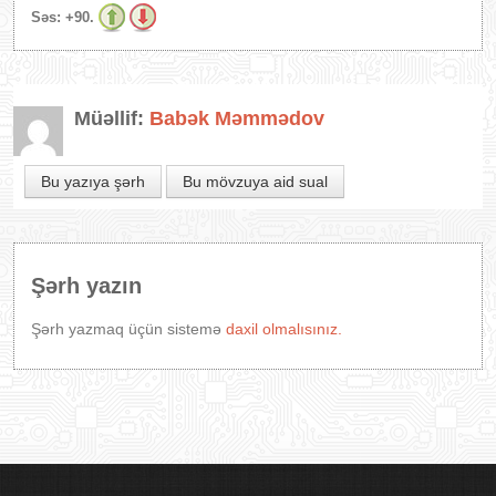
Səs:
+90.
Müəllif:
Babək Məmmədov
Bu yazıya şərh
Bu mövzuya aid sual
Şərh yazın
Şərh yazmaq üçün sistemə
daxil olmalısınız.