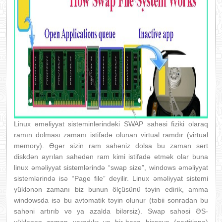
Linux əməliyyat sisteminlərindəki SWAP sahəsi fiziki olaraq
ramın dolması zamanı istifadə olunan virtual ramdır (virtual
memory). Əgər sizin ram sahəniz dolsa bu zaman sərt
diskdən ayrılan sahədən ram kimi istifadə etmək olar buna
linux əməliyyat sistemlərində “swap size”, windows əməliyyat
sistemlərində isə “Page file” deyilir. Linux əməliyyat sistemi
yüklənən zamanı biz bunun ölçüsünü təyin edirik, amma
windowsda isə bu avtomatik təyin olunur (təbii sonradan bu
sahəni artırıb və ya azalda bilərsiz). Swap sahəsi ƏS-