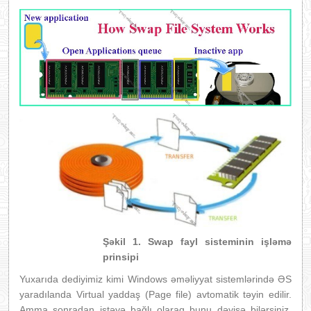
Şəkil 1. Swap fayl sisteminin işləmə
prinsipi
Yuxarıda dediyimiz kimi Windows əməliyyat sistemlərində ƏS
yaradılanda Virtual yaddaş (Page file) avtomatik təyin edilir.
Amma sonradan istəyə bağlı olaraq bunu dəyişə bilərsiniz.