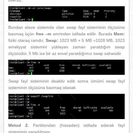
bilərsiz.
Bundan elavə sistemdə olan swap fayl sisteminin ölçüsünə
baxmaq üçün
free –m
əmrindən istifadə edilir. Burada
Mem:
fiziki olaraq ramdır,
Swap:
1023 MB + 5 MB =1028 MB, 1023
əməliyyat sistemini yükləyən zaman yaratdığım swap
ölçüsüdür, 5 Mb isə bir az əvvəl yaratdığımız swap sahəsidir.
Swap fayl sisteminin deaktiv edib sonra ümümi swap fayl
sisteminin ölçüsünə baxmaq istəsək
Metod 2.
Partitiondan (hissədən) istifadə edərək fayl
sisteminin yaradılması