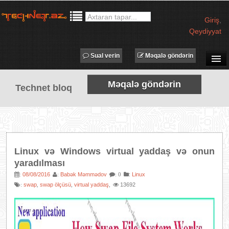
Giriş
,
Qeydiyyat
Sual verin
Məqalə göndərin
SUAL-CAVAB
Məqalə göndərin
Technet bloq
TECHNET TV
MƏQALƏLƏR
İŞ ELANLARI
TƏDBİRLƏR
Linux və Windows virtual yaddaş və onun
PROQRAMLAR
yaradılması
AVADANLIQLAR
08/08/2016
Babək Məmmədov
:
Linux
:
:
: 0
swap
swap ölçüsü
virtual yaddaş
13692
:
,
,
,
IT LÜĞƏT
XƏBƏRLƏR