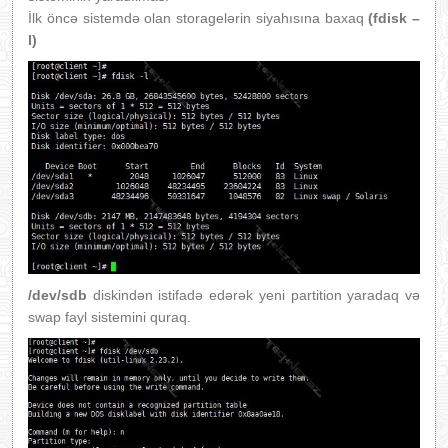
İlk öncə sistemdə olan storagelərin siyahısına baxaq
(fdisk –
l)
/dev/sdb
diskindən istifadə edərək yeni partition yaradaq və
swap fayl sistemini quraq.