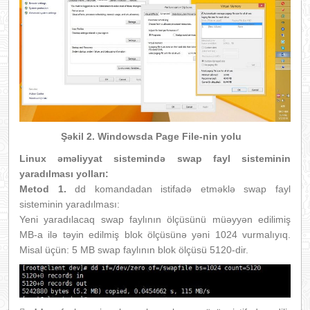
Şəkil 2. Windowsda Page File-nin yolu
Linux əməliyyat sistemində swap fayl sisteminin
yaradılması yolları:
Metod 1.
dd komandadan istifadə etməklə swap fayl
sisteminin yaradılması:
Yeni yaradılacaq swap faylının ölçüsünü müəyyən edilimiş
MB-a ilə təyin edilmiş blok ölçüsünə yəni 1024 vurmalıyıq.
Misal üçün: 5 MB swap faylının blok ölçüsü 5120-dir.