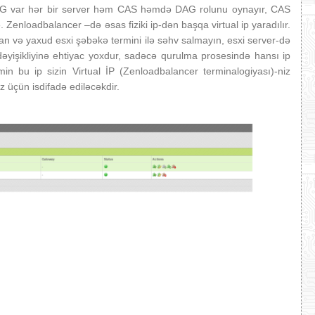
AG var hər bir server həm CAS həmdə DAG rolunu oynayır, CAS
. Zenloadbalancer –də əsas fiziki ip-dən başqa virtual ip yaradılır.
vlan və yaxud esxi şəbəkə termini ilə səhv salmayın, esxi server-də
əyişikliyinə ehtiyac yoxdur, sadəcə qurulma prosesində hansı ip
in bu ip sizin Virtual İP (Zenloadbalancer terminalogiyası)-niz
z üçün isdifadə ediləcəkdir.