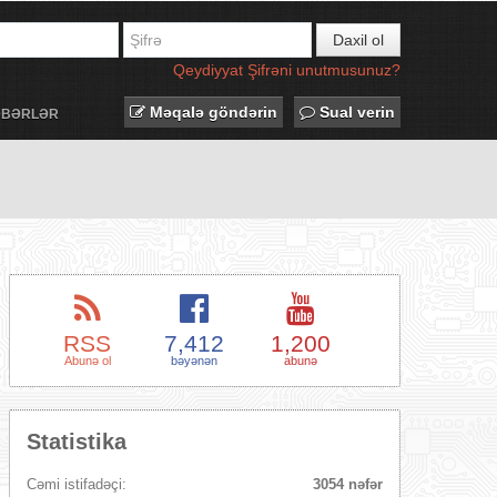
Daxil ol
Qeydiyyat
Şifrəni unutmusunuz?
Məqalə göndərin
Sual verin
ƏBƏRLƏR
RSS
7,412
1,200
Abunə ol
bəyənən
abunə
Statistika
Cəmi istifadəçi:
3054 nəfər