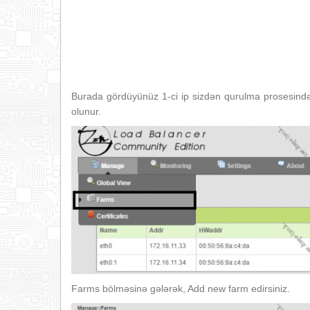
Burada gördüyünüz 1-ci ip sizdən qurulma prosesində tə
olunur.
Farms bölməsinə gələrək, Add new farm edirsiniz.