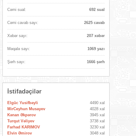
Cəmi sual:
692 sual
Cəmi cavab sayı:
2625 cavab
Xəbər sayı:
207 xəbər
Məqalə sayı:
1069 yazı
Şərh sayı:
1666 şərh
İstifadəçilər
Elgüc Yusifbəyli
4490 xal
MirCeyhun Musayev
4028 xal
Kənan Əkpərov
3945 xal
Turqut Vəliyev
3738 xal
Farhad KARIMOV
3230 xal
Elvin Əmirov
3048 xal