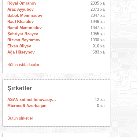
Röyal Əmrahov
2335 xal
Araz Ayyubov
2073 xal
Babək Məmmədov
2047 xal
Rauf Khalafov
1946 xal
Ramil Məmmədov
1347 xal
Şəhriyar Rzayev
1055 xal
Rizvan Bayramov
1030 xal
Elxan Əliyev
916 xal
Ağa Hüseynov
683 xal
Bütün istifadəçilər
Şirkətlər
ASAN xidmet Innovasiya Mərkəzi
12 xal
Microsoft Azerbaijan
0 xal
Bütün şirkətlər