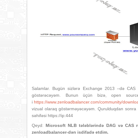
Salamlar. Bugün sizlərə Exchange 2013 –də CAS ser
göstərəcəyəm. Bunun üçün bizə, open source
i
https://www.zenloadbalancer.com/community/downlo
vizual olaraq göstərməyəcəyəm. Qurulduqdan sonra 
səhifəsi https://ip:444
Qeyd:
Microsoft NLB tələblərində DAG və CAS rol
zenloadbalancer-dən isdifadə etdim.