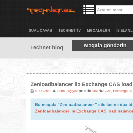
SUAL-CAVAB
TECHNET TV
MƏQALƏLƏR
İŞ ELANL
Məqalə göndərin
Technet bloq
Zenloadbalancer ilə Exchange CAS load
01/09/2016
Sübhi Tağıyev
:
Mail
CAS
Exchange 20
:
:
: 0
:
,
Bu məqalə "Zenloadbalancer " silsiləsinə daxild
Zenloadbalancer ilə Exchange CAS load balanc