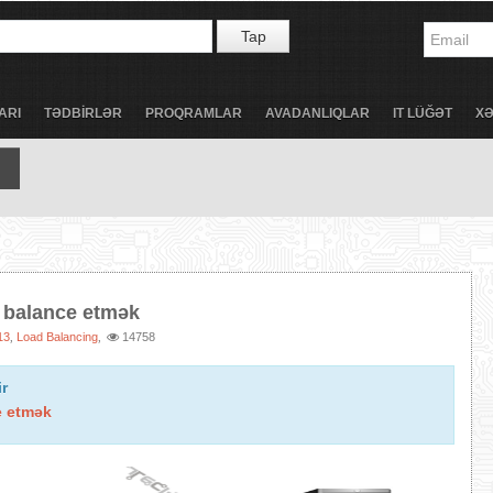
Tap
ARI
TƏDBİRLƏR
PROQRAMLAR
AVADANLIQLAR
IT LÜĞƏT
X
 balance etmək
13
Load Balancing
14758
,
,
ir
e etmək