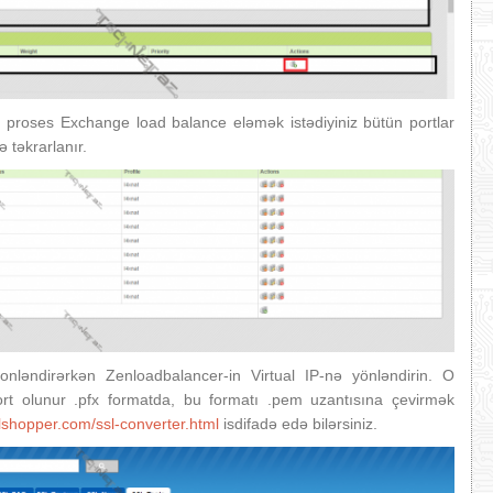
 proses Exchange load balance eləmək istədiyiniz bütün portlar
ə təkrarlanır.
nləndirərkən Zenloadbalancer-in Virtual IP-nə yönləndirin. O
ort olunur .pfx formatda, bu formatı .pem uzantısına çevirmək
lshopper.com/ssl-converter.html
isdifadə edə bilərsiniz.