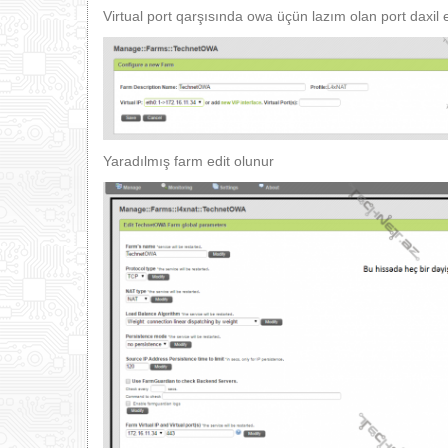
Virtual port qarşısında owa üçün lazım olan port daxil e
Yaradılmış farm edit olunur