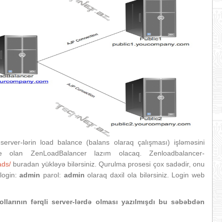
ver-lərin load balance (balans olaraq çalışması) işləməsini
 olan ZenLoadBalancer lazım olacaq. Zenloadbalancer-
ads/
buradan yükləyə bilərsiniz. Qurulma prosesi çox sadədir, onu
login:
admin
parol:
admin
olaraq daxil ola bilərsiniz. Login web
larının fərqli server-lərdə olması yazılmışdı bu səbəbdən