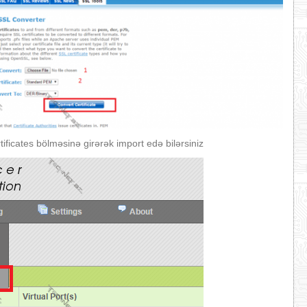
tificates bölməsinə girərək import edə bilərsiniz