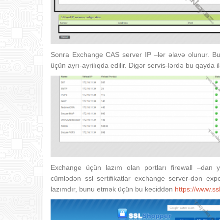
Sonra Exchange CAS server IP –lər əlavə olunur. Bu
üçün ayrı-ayrilıqda edilir. Digər servis-lərdə bu qayda il
Exchange üçün lazım olan portları firewall –dan yo
cümlədən ssl sertifikatlar exchange server-dən exp
lazımdır, bunu etmək üçün bu keciddən
https://www.ss