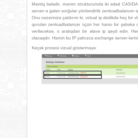
Məntiq belədir, mənim strukturumda iki ədəd CAS/D
server-ə gələn sorğular yönləndirilir zenloadbalancer-ə
Onu nəzərinizə çatdırım ki, virtual ip dedikdə heç bir 
qurulan zenloadbalancer üçün hər hansı bir şəbəkə d
veriləcəksə, o aralıqdan bir əlavə ip qeyd edin. Həm
olacaqdır. Həmin bu İP yalnızca exchange server-lərini
Keçək prosesi vizual göstərməyə: