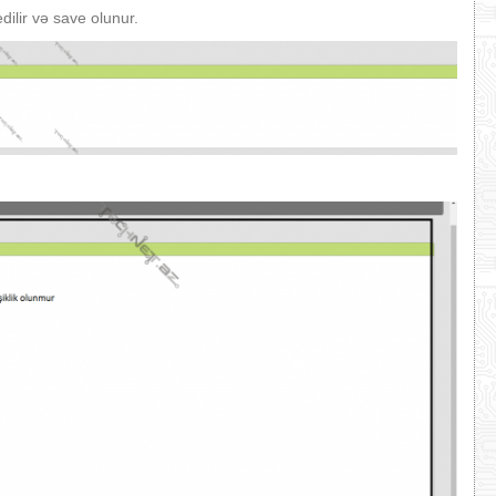
dilir və save olunur.