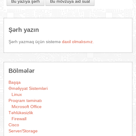
Bu yazıya şərh
Bu mövzuya aid sual
Şərh yazın
Şərh yazmaq üçün sistemə
daxil olmalısınız.
Bölmələr
Başqa
Əməliyyat Sistemləri
Linux
Proqram təminatı
Microsoft Office
Təhlükəsizlik
Firewall
Cisco
Server/Storage