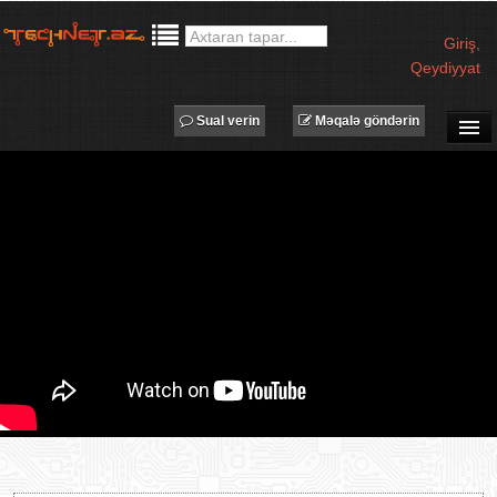
Giriş
,
Qeydiyyat
Sual verin
Məqalə göndərin
SUAL-CAVAB
TECHNET TV
MƏQALƏLƏR
İŞ ELANLARI
TƏDBİRLƏR
PROQRAMLAR
AVADANLIQLAR
IT LÜĞƏT
XƏBƏRLƏR