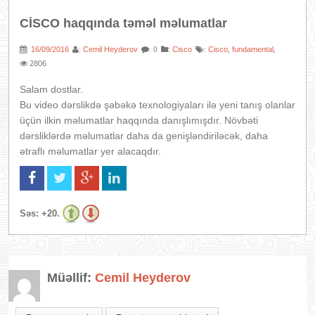
CİSCO haqqında təməl məlumatlar
16/09/2016
Cemil Heyderov
:
Cisco
Cisco
fundamental
:
:
: 0
:
,
,
2806
Salam dostlar.
Bu video dərslikdə şəbəkə texnologiyaları ilə yeni tanış olanlar
üçün ilkin məlumatlar haqqında danışlımışdır. Növbəti
dərsliklərdə məlumatlar daha da genişləndiriləcək, daha
ətraflı məlumatlar yer alacaqdır.
Səs:
+20.
Müəllif:
Cemil Heyderov