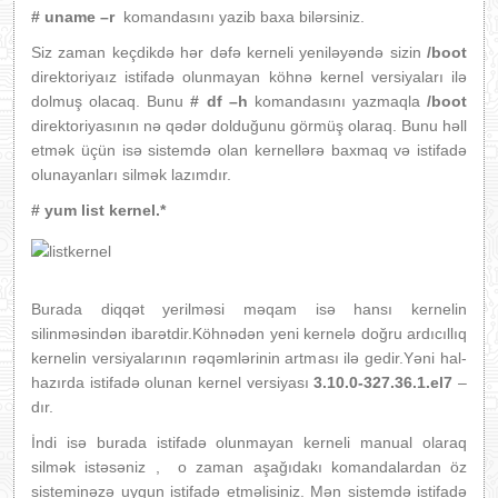
# uname –r
komandasını yazib baxa bilərsiniz.
Siz zaman keçdikdə hər dəfə kerneli yeniləyəndə sizin
/boot
direktoriyaız istifadə olunmayan köhnə kernel versiyaları ilə
dolmuş olacaq. Bunu
# df –h
komandasını yazmaqla
/boot
direktoriyasının nə qədər dolduğunu görmüş olaraq. Bunu həll
etmək üçün isə sistemdə olan kernellərə baxmaq və istifadə
olunayanları silmək lazımdır.
# yum list kernel.*
Burada diqqət yerilməsi məqam isə hansı kernelin
silinməsindən ibarətdir.Köhnədən yeni kernelə doğru ardıcıllıq
kernelin versiyalarının rəqəmlərinin artması ilə gedir.Yəni hal-
hazırda istifadə olunan kernel versiyası
3.10.0-327.36.1.el7
–
dır.
İndi isə burada istifadə olunmayan kerneli manual olaraq
silmək istəsəniz , o zaman aşağıdakı komandalardan öz
sisteminəzə uygun istifadə etməlisiniz. Mən sistemdə istifadə