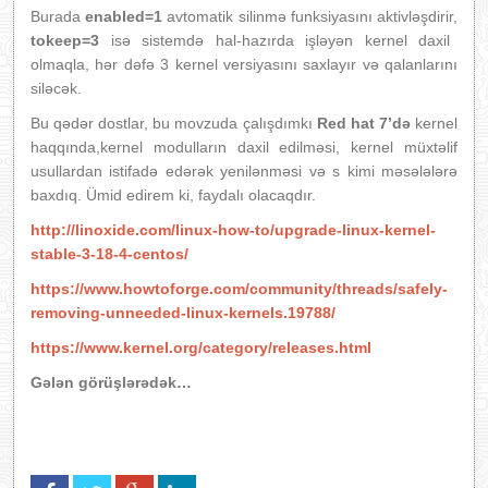
Burada
enabled=1
avtomatik silinmə funksiyasını aktivləşdirir,
tokeep=3
isə sistemdə hal-hazırda işləyən kernel daxil
olmaqla, hər dəfə 3 kernel versiyasını saxlayır və qalanlarını
siləcək.
Bu qədər dostlar, bu movzuda çalışdımkı
Red hat 7’də
kernel
haqqında,kernel modulların daxil edilməsi, kernel müxtəlif
usullardan istifadə edərək yenilənməsi və s kimi məsələlərə
baxdıq. Ümid edirem ki, faydalı olacaqdır.
http://linoxide.com/linux-how-to/upgrade-linux-kernel-
stable-3-18-4-centos/
https://www.howtoforge.com/community/threads/safely-
removing-unneeded-linux-kernels.19788/
https://www.kernel.org/category/releases.html
Gələn görüşlərədək…