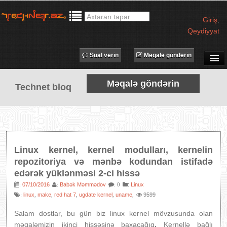
Giriş
,
Qeydiyyat
Sual verin
Məqalə göndərin
SUAL-CAVAB
Məqalə göndərin
Technet bloq
TECHNET TV
MƏQALƏLƏR
İŞ ELANLARI
TƏDBİRLƏR
Linux kernel, kernel modulları, kernelin
PROQRAMLAR
repozitoriya və mənbə kodundan istifadə
edərək yüklənməsi 2-ci hissə
AVADANLIQLAR
07/10/2016
Babək Məmmədov
:
Linux
:
:
: 0
IT LÜĞƏT
linux
make
red hat 7
ugdate kernel
uname
9599
:
,
,
,
,
,
XƏBƏRLƏR
Salam dostlar, bu gün biz linux kernel mövzusunda olan
məqaləmizin ikinci hissəsinə baxacağıq
.
Kernellə bağlı