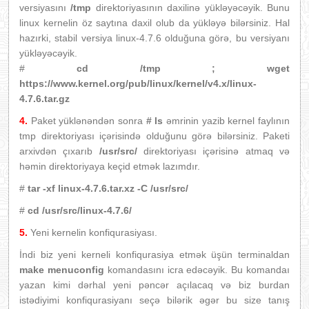
versiyasını
/tmp
direktoriyasının daxilinə yükləyəcəyik. Bunu
linux kernelin öz saytına daxil olub da yükləyə bilərsiniz. Hal
hazırki, stabil versiya linux-4.7.6 olduğuna görə, bu versiyanı
yükləyəcəyik.
#
cd /tmp ; wget
https://www.kernel.org/pub/linux/kernel/v4.x/linux-
4.7.6.tar.gz
4.
Paket yüklənəndən sonra
# ls
əmrinin yazib kernel faylının
tmp direktoriyası içərisində olduğunu görə bilərsiniz. Paketi
arxivdən çıxarıb
/usr/src/
direktoriyası içərisinə atmaq və
həmin direktoriyaya keçid etmək lazımdır.
#
tar -xf linux-4.7.6.tar.xz -C /usr/src/
#
cd /usr/src/linux-4.7.6/
5.
Yeni kernelin konfiqurasiyası.
İndi biz yeni kerneli konfiqurasiya etmək üşün terminaldan
make menuconfig
komandasını icra edəcəyik. Bu komandaı
yazan kimi dərhal yeni pəncər açılacaq və biz burdan
istədiyimi konfiqurasiyanı seçə bilərik əgər bu size tanış