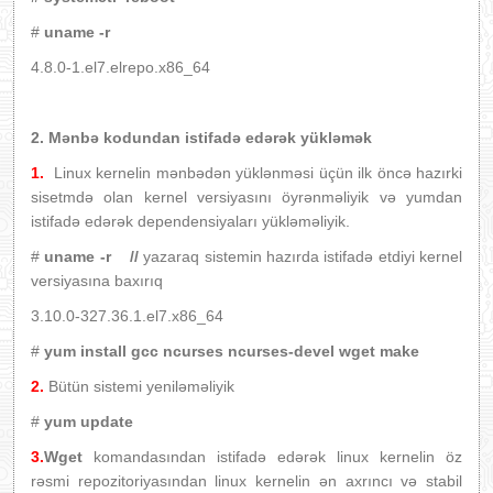
#
uname -r
4.8.0-1.el7.elrepo.x86_64
2. Mənbə kodundan istifadə edərək yükləmək
1.
Linux kernelin mənbədən yüklənməsi üçün ilk öncə hazırki
sisetmdə olan kernel versiyasını öyrənməliyik və yumdan
istifadə edərək dependensiyaları yükləməliyik.
#
uname -r //
yazaraq sistemin hazırda istifadə etdiyi kernel
versiyasına baxırıq
3.10.0-327.36.1.el7.x86_64
#
yum install gcc ncurses ncurses-devel wget make
2.
Bütün sistemi yeniləməliyik
#
yum update
3.
Wget
komandasından istifadə edərək linux kernelin öz
rəsmi repozitoriyasından linux kernelin ən axrıncı və stabil