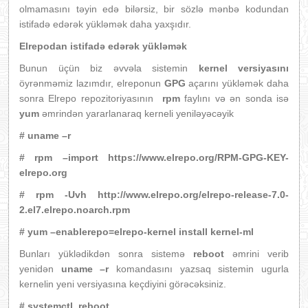
olmamasını təyin edə bilərsiz, bir sözlə mənbə kodundan
istifadə edərək yükləmək daha yaxşıdır.
Elrepo
dan istifadə edərək yükləmək
Bunun üçün biz əvvəla sistemin
kernel versiyasını
öyrənməmiz lazımdır, elreponun
GPG
açarını yükləmək daha
sonra Elrepo repozitoriyasının
rpm
faylını və ən sonda isə
yum
əmrindən yararlanaraq kerneli yeniləyəcəyik
# uname –r
# rpm –import https://www.elrepo.org/RPM-GPG-KEY-
elrepo.org
# rpm -Uvh http://www.elrepo.org/elrepo-release-7.0-
2.el7.elrepo.noarch.rpm
# yum –enablerepo=elrepo-kernel install kernel-ml
Bunları yüklədikdən sonra sistemə
reboot
əmrini verib
yenidən
uname –r
komandasını yazsaq sistemin ugurla
kernelin yeni versiyasına keçdiyini görəcəksiniz.
# systemctl reboot