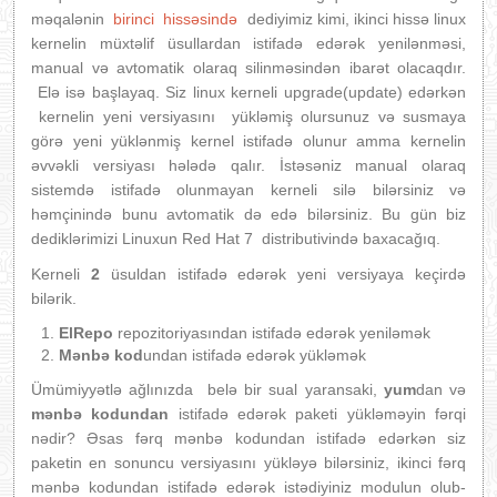
məqalənin
birinci hissəsində
dediyimiz kimi, ikinci hissə linux
kernelin müxtəlif üsullardan istifadə edərək yenilənməsi,
manual və avtomatik olaraq silinməsindən ibarət olacaqdır.
Elə isə başlayaq. Siz linux kerneli upgrade(update) edərkən
kernelin yeni versiyasını yükləmiş olursunuz və susmaya
görə yeni yüklənmiş kernel istifadə olunur amma kernelin
əvvəkli versiyası hələdə qalır. İstəsəniz manual olaraq
sistemdə istifadə olunmayan kerneli silə bilərsiniz və
həmçinində bunu avtomatik də edə bilərsiniz. Bu gün biz
dediklərimizi Linuxun Red Hat 7 distributivində baxacağıq.
Kerneli
2
üsuldan istifadə edərək yeni versiyaya keçirdə
bilərik.
ElRepo
repozitoriyasından istifadə edərək yeniləmək
Mənbə kod
undan istifadə edərək yükləmək
Ümümiyyətlə ağlınızda belə bir sual yaransaki,
yum
dan və
mənbə kodundan
istifadə edərək paketi yükləməyin fərqi
nədir? Əsas fərq mənbə kodundan istifadə edərkən siz
paketin en sonuncu versiyasını yükləyə bilərsiniz, ikinci fərq
mənbə kodundan istifadə edərək istədiyiniz modulun olub-