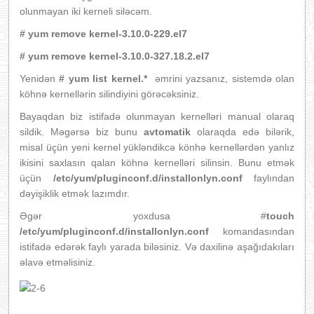
olunmayan iki kerneli siləcəm.
# yum remove kernel-3.10.0-229.el7
# yum remove kernel-3.10.0-327.18.2.el7
Yenidən
# yum list kernel.*
əmrini yazsanız, sistemdə olan
köhnə kernellərin silindiyini görəcəksiniz.
Bayaqdan biz istifadə olunmayan kernelləri manual olaraq
sildik. Məgərsə biz bunu
avtomatik
olaraqda edə bilərik,
misal üçün yeni kernel yükləndikcə könhə kernellərdən yanlız
ikisini saxlasın qalan köhnə kernelləri silinsin. Bunu etmək
üçün
/etc/yum/pluginconf.d/installonlyn.conf
faylından
dəyişiklik etmək lazımdır.
Əgər yoxdusa #
touch
/etc/yum/pluginconf.d/installonlyn.conf
komandasından
istifadə edərək faylı yarada biləsiniz. Və daxilinə aşağıdakıları
əlavə etməlisiniz.