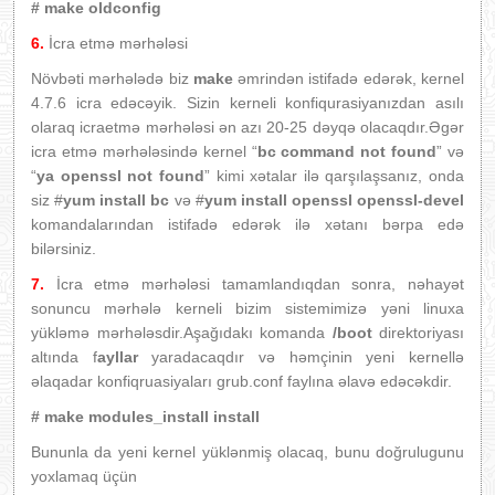
# make oldconfig
6.
İcra etmə mərhələsi
Növbəti mərhələdə biz
make
əmrindən istifadə edərək, kernel
4.7.6 icra edəcəyik. Sizin kerneli konfiqurasiyanızdan asılı
olaraq icraetmə mərhələsi ən azı 20-25 dəyqə olacaqdır.Əgər
icra etmə mərhələsində kernel “
bc command not found
” və
“
ya openssl not found
” kimi xətalar ilə qarşılaşsanız, onda
siz #
yum install bc
və #
yum install openssl openssl-devel
komandalarından istifadə edərək ilə xətanı bərpa edə
bilərsiniz.
7.
İcra etmə mərhələsi tamamlandıqdan sonra, nəhayət
sonuncu mərhələ kerneli bizim sistemimizə yəni linuxa
yükləmə mərhələsdir.Aşağıdakı komanda
/boot
direktoriyası
altında f
ayllar
yaradacaqdır və həmçinin yeni kernellə
əlaqadar konfiqruasiyaları grub.conf faylına əlavə edəcəkdir.
# make modules_install install
Bununla da yeni kernel yüklənmiş olacaq, bunu doğrulugunu
yoxlamaq üçün