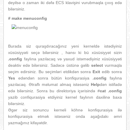
deyilsə o zaman iki dəfə ECS klavişini vurubmaqla çıxış edə
bilərsiniz.
# make menuconfig
Burada siz quraşdıracağınız yeni kerneldə istədiyiniz
xüsüsiyyəti seçə bilərsiniz , hansı ki bü xüsüsiyyət sizin
.config
faylına yazılacaq və yaxud istəmədiyiniz xüsüsiyyəti
deaktiv edə bilərsiniz. Sadəcə üstünə gəlib
select
vurmaqla
seçim edirsiniz. Bu seçimləri etdikdən sonra
Exit
edib sonra
Yes
edəndən sonra bütün konfiqurasiya
.config
faylına
yazılacaq. Ətraflı məlumat almaq istəsəniz
Help
dən istifadə
edə bilərsiniz. Sonra bu direktoriya içərisində #
cat .config
yazib confiqurasiya etdiyiniz kernel faylının daxilinə baxa
bilərsiniz.
Əgər siz sonuncu kerneli köhnə konfiqurasiya ilə
konfiqurasiya etmək istəsəniz onda aşağıdakı əmri
yazmağınız kifayətdir.