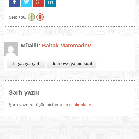
Səs:
+50.
Müəllif:
Babək Məmmədov
Bu yazıya şərh
Bu mövzuya aid sual
Şərh yazın
Şərh yazmaq üçün sistemə
daxil olmalısınız.