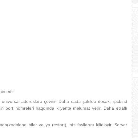
in edir.
universal addreslərə çevirir. Daha sadə şəkildə desək, rpcbind
in port nömrələri haqqında kliyentə məlumat verir. Daha ətraflı
(zədələnə bilər və ya restart), nfs fayllarını kilidləyir. Server