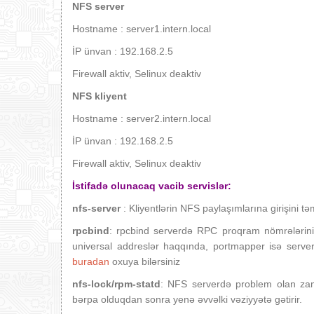
NFS server
Hostname : server1.intern.local
İP ünvan : 192.168.2.5
Firewall aktiv, Selinux deaktiv
NFS kliyent
Hostname : server2.intern.local
İP ünvan : 192.168.2.5
Firewall aktiv, Selinux deaktiv
İstifadə olunacaq vacib servislər:
nfs-server
: Kliyentlərin NFS paylaşımlarına girişini təm
rpcbind
: rpcbind serverdə RPC proqram nömrələrini 
universal addreslər haqqında, portmapper isə server
buradan
oxuya bilərsiniz
nfs-lock/rpm-statd
: NFS serverdə problem olan zaman
bərpa olduqdan sonra yenə əvvəlki vəziyyətə gətirir.