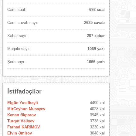
Cəmi sual:
692 sual
Cəmi cavab sayı:
2625 cavab
Xəbər sayı:
207 xəbər
Məqalə sayı:
1069 yazı
Şərh sayı:
1666 şərh
İstifadəçilər
Elgüc Yusifbəyli
4490 xal
MirCeyhun Musayev
4028 xal
Kənan Əkpərov
3945 xal
Turqut Vəliyev
3738 xal
Farhad KARIMOV
3230 xal
Elvin Əmirov
3048 xal