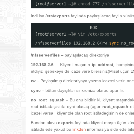
[root@server1 ~]
# chmod 777 /nfsserverfil
Indi isə
/etc/exports
faylında paylaşılacaq faylın xüsüsi
---------------------- KOD --------------
[root@server1 ~]
# vim /etc/exports
/nfsserverfiles
192.168.2.6(rw,
sync
,no_ro
/nfsserverfiles
– paylaşılacaq direktoriya
192.168.2.6
– Kliyent maşının
ip addresi
, həmçini
etdiyiz şəbəkəyə də icazə verə bilərsiniz(Misal üçün
1
rw
– Paylaşılmış direktoriyaya yazma icazəsi verir, an
sync
– bütün dəyişiklər sinxronizə olaraq aparılır.
no_root_squash
– Bu onu bildirir ki, kliyent maşındak
root istifadəçisi ilə eyni olacaq.(əgər
root_squash
et
icazəi varsa , kliyentdə olan root istifadəçisinin də onl
Bundan əlavə
exports
faylında kliyent maşın üçün xüs
istifadə edə yaxud bu
linkdən
informasiya əldə edə bilə