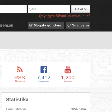
Daxil ol
Qeydiyyat
Şifrəni unutmusunuz?
Məqalə göndərin
Sual verin
ƏBƏRLƏR
RSS
7,412
1,200
Abunə ol
bəyənən
abunə
Statistika
Cəmi istifadəçi:
3054 nəfər