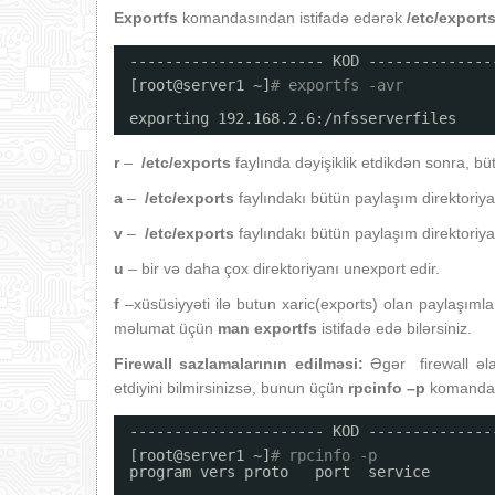
Exportfs
komandasından istifadə edərək
/etc/export
---------------------- KOD --------------
[root@server1 ~]
# exportfs -avr
exporting 192.168.2.6:
/nfsserverfiles
r
–
/etc/exports
faylında dəyişiklik etdikdən sonra, b
a
–
/etc/exports
faylındakı bütün paylaşım direktoriyal
v
–
/etc/exports
faylındakı bütün paylaşım direktoriyal
u
– bir və daha çox direktoriyanı unexport edir.
f
–xüsüsiyyəti ilə butun xaric(exports) olan paylaşımlar
məlumat üçün
man exportfs
istifadə edə bilərsiniz.
Firewall sazlamalarının edilməsi:
Əgər firewall əla
etdiyini bilmirsinizsə, bunun üçün
rpcinfo –p
komandası
---------------------- KOD --------------
[root@server1 ~]
# rpcinfo -p
program vers proto   port  service