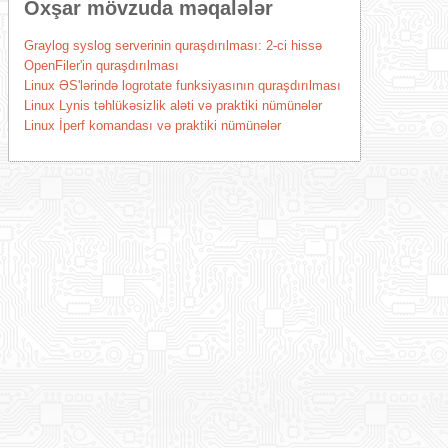
Oxşar mövzuda məqalələr
Graylog syslog serverinin quraşdırılması: 2-ci hissə
OpenFiler'in quraşdırılması
Linux ƏS'lərində logrotate funksiyasının quraşdırılması
Linux Lynis təhlükəsizlik aləti və praktiki nümünələr
Linux İperf komandası və praktiki nümünələr