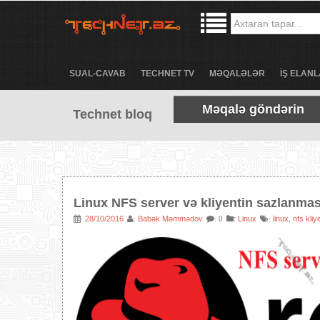
SUAL-CAVAB
TECHNET TV
MƏQALƏLƏR
İŞ ELANL
Məqalə göndərin
Technet bloq
Linux NFS server və kliyentin sazlanmas
28/10/2016
Babək Məmmədov
:
Linux
linux
nfs kliy
:
:
: 0
:
,