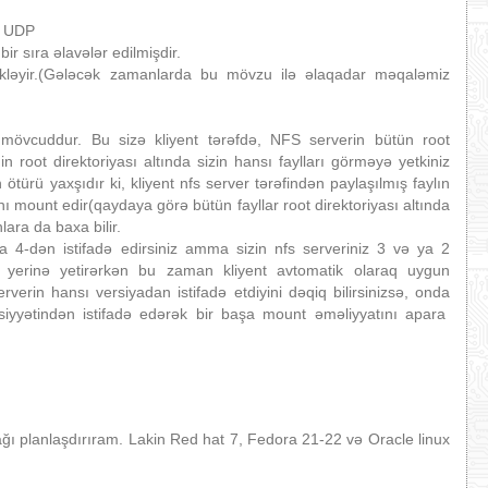
ə UDP
r sıra əlavələr edilmişdir.
əkləyir.(Gələcək zamanlarda bu mövzu ilə əlaqadar məqaləmiz
mövcuddur. Bu sizə kliyent tərəfdə, NFS serverin bütün root
 root direktoriyası altında sizin hansı faylları görməyə yetkiniz
 ötürü yaxşıdır ki, kliyent nfs server tərəfindən paylaşılmış faylın
ı mount edir(qaydaya görə bütün fayllar root direktoriyası altında
lara da baxa bilir.
a 4-dən istifadə edirsiniz amma sizin nfs serveriniz 3 və ya 2
nı yerinə yetirərkən bu zaman kliyent avtomatik olaraq uygun
verin hansı versiyadan istifadə etdiyini dəqiq bilirsinizsə, onda
iyyətindən istifadə edərək bir başa mount əməliyyatını apara
ğı planlaşdırıram. Lakin Red hat 7, Fedora 21-22 və Oracle linux