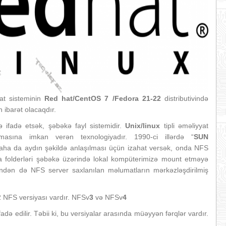
t sisteminin
Red hat/CentOS 7 /Fedora 21-22
distributivində
 ibarət olacaqdır.
ə ifadə etsək, şəbəkə fayl sistemidir.
Unix/linux
tipli əməliyyat
ılmasına imkan verən texnologiyadır. 1990-ci illərdə “
SUN
daha da aydın şəkildə anlaşılması üçün izahat versək, onda NFS
a folderləri şəbəkə üzərində lokal kompüterimizə mount etməyə
findən də NFS server saxlanılan məlumatların mərkəzləşdirilmiş
 NFS versiyası vardır. NFSv
3
və NFSv
4
adə edilir. Təbii ki, bu versiyalar arasında müəyyən fərqlər vardır.