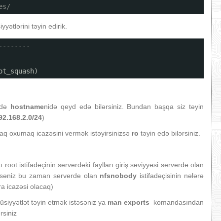
es/
yyətlərini təyin edirik.
--------
ot_squash)
ndə
hostname
nidə qeyd edə bilərsiniz. Bundan başqa siz təyin
92.168.2.0/24
)
caq oxumaq icazəsini vermək istəyirsinizsə
ro
təyin edə bilərsiniz.
ı root istifadəçinin serverdəki faylları giriş səviyyəsi serverdə olan
səniz bu zaman serverde olan
nfsnobody
istifadəçisinin nələrə
ara icazəsi olacaq)
üsiyyətlət təyin etmək istəsəniz ya
man exports
komandasından
rsiniz