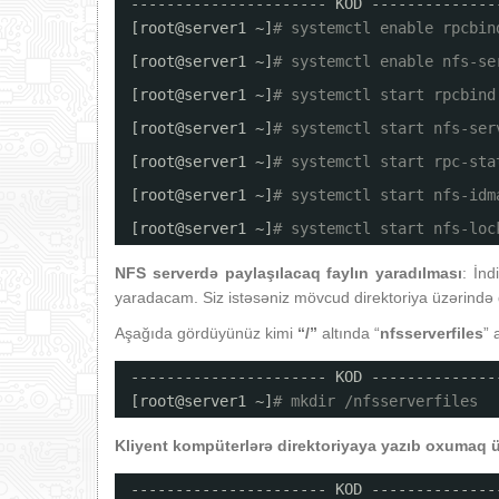
---------------------- KOD --------------
[root@server1 ~]
# systemctl enable rpcbin
[root@server1 ~]
# systemctl enable nfs-se
[root@server1 ~]
# systemctl start rpcbind
[root@server1 ~]
# systemctl start nfs-ser
[root@server1 ~]
# systemctl start rpc-sta
[root@server1 ~]
# systemctl start nfs-idm
[root@server1 ~]
# systemctl start nfs-loc
NFS serverdə paylaşılacaq faylın yaradılması
: İnd
yaradacam. Siz istəsəniz mövcud direktoriya üzərində 
Aşağıda gördüyünüz kimi
“/”
altında “
nfsserverfiles
” 
---------------------- KOD --------------
[root@server1 ~]
# mkdir /nfsserverfiles
Kliyent kompüterlərə direktoriyaya yazıb oxumaq üç
---------------------- KOD --------------