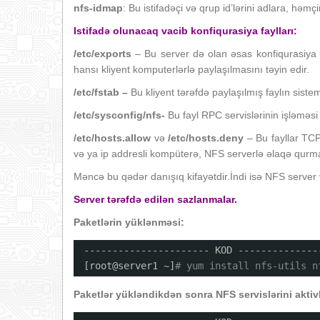
nfs-idmap
: Bu istifadəçi və qrup id’lərini adlara, həmçin
Istifadə olunacaq vacib konfiqurasiya faylları:
/etc/exports
– Bu server də olan əsas konfiqurasiya f
hansı kliyent komputerlərlə paylaşılmasını təyin edir.
/etc/fstab –
Bu kliyent tərəfdə paylaşılmış faylın sis
/etc/sysconfig/nfs-
Bu fayl RPC servislərinin işləməsi 
/etc/hosts.allow
və
/etc/hosts.deny
– Bu fayllar TCP
və ya ip addresli kompüterə, NFS serverlə əlaqə qurm
Məncə bu qədər danışıq kifayətdir.İndi isə NFS server 
Server tərəfdə edilən sazlanmalar.
Paketlərin yüklənməsi:
---------------------- KOD --------------
[root@server1 ~]
# yum install nfs-utils n
Paketlər yükləndikdən sonra NFS servislərini aktivl