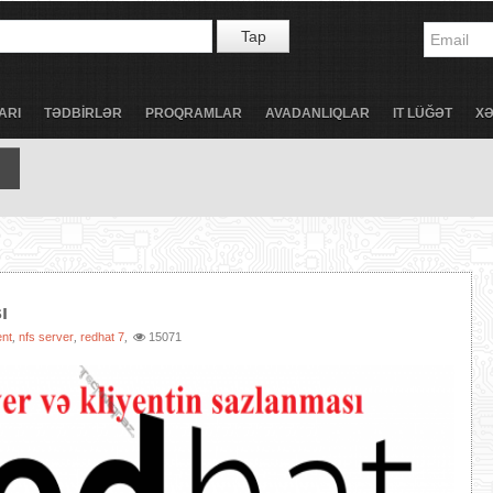
Tap
ARI
TƏDBİRLƏR
PROQRAMLAR
AVADANLIQLAR
IT LÜĞƏT
X
ı
ent
nfs server
redhat 7
15071
,
,
,