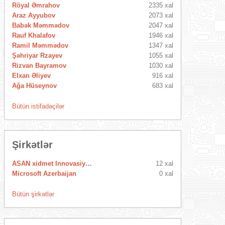
Röyal Əmrahov
2335 xal
Araz Ayyubov
2073 xal
Babək Məmmədov
2047 xal
Rauf Khalafov
1946 xal
Ramil Məmmədov
1347 xal
Şəhriyar Rzayev
1055 xal
Rizvan Bayramov
1030 xal
Elxan Əliyev
916 xal
Ağa Hüseynov
683 xal
Bütün istifadəçilər
Şirkətlər
ASAN xidmet Innovasiya Mərkəzi
12 xal
Microsoft Azerbaijan
0 xal
Bütün şirkətlər