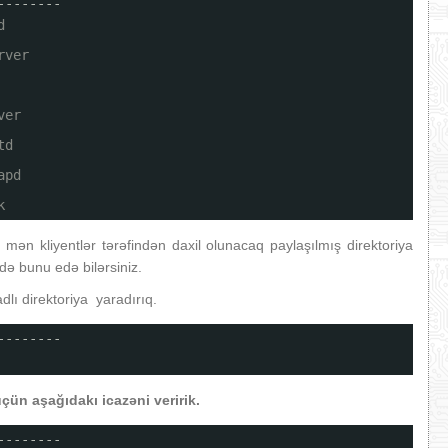
--------
d
rver
ver
td
apd
k
i mən kliyentlər tərəfindən daxil olunacaq paylaşılmış direktoriya
də bunu edə bilərsiniz.
adlı direktoriya yaradırıq.
--------
ün aşağıdakı icazəni veririk.
--------