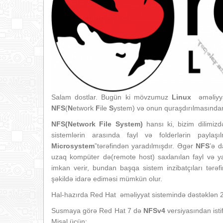
Salam dostlar. Bugün ki mövzumuz
Linux
əməliyya
NFS
(
N
etwork
F
ile
S
ystem) və onun quraşdırılmasından
NFS(Network File System)
hansı ki, bizim dilimizd
sistemlərin arasında fayl və folderlərin paylaş
Microsystem
”tərəfindən yaradılmışdır. Əgər
NFS
’ə 
uzaq kompüter də(remote host) saxlanılan fayl və y
imkan verir, bundan başqa sistem inzibatçıları tərə
şəkildə idarə ediməsi mümkün olur.
Hal-hazırda Red Hat əməliyyat sistemində dəstəklən 2
Susmaya görə Red Hat 7 də
NFSv4
versiyasından istif
Misal üçün: