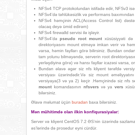
NFSv4 TCP protokolundan istifadə edir, NFSv3 is
NFSv4’də təhlükəsizlik və performans baxımından bi
NFSv4 həmçinin ACL(Access Control list) dəst
olacaq deyə ümid edirəm)
NFSv4 firewalld servisi ilə işləyir.
NFSv4’də
pseudo root mount
xüsüsiyyəti də 
direktoriyasını mount etməyə imkan verir və həmin
varsa, həmin faylları görə bilirsiniz. Bundan ondan
tam yolunu bilməyəndə, serverin root direktoriyasın
yerləşdiyinə görə) və hansı fayllar icazəsi varsa, on
Bundan əlavə əgər siz nfs kliyent tərəfdə versiy
versiyası üzərindədir.Və siz mount əməliyyatı
versiyaya(3 və ya 2) keçir .Həmçinində siz nfs ser
mount
komandasının
nfsvers
və ya
vers
xüsüs
bilərsiniz.
Əlavə məlumat üçün
buradan
baxa bilərsiniz.
Mən mühitimdə olan ilkin konfiqurasiyalar:
Server və kliyent CentOS 7.2 ƏS’nin üzərində sazlama
əs’lərində də prosedur eyni cürdür.