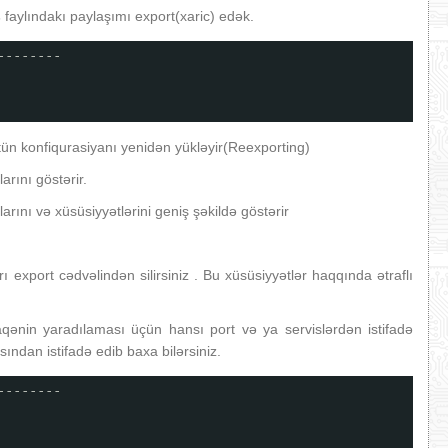
s
faylındakı paylaşımı export(xaric) edək.
--------
ütün konfiqurasiyanı yenidən yükləyir(Reexporting)
arını göstərir.
arını və xüsüsiyyətlərini geniş şəkildə göstərir
ı export cədvəlindən silirsiniz . Bu xüsüsiyyətlər haqqında ətraflı
qənin yaradılaması üçün hansı port və ya servislərdən istifadə
ndan istifadə edib baxa bilərsiniz.
--------