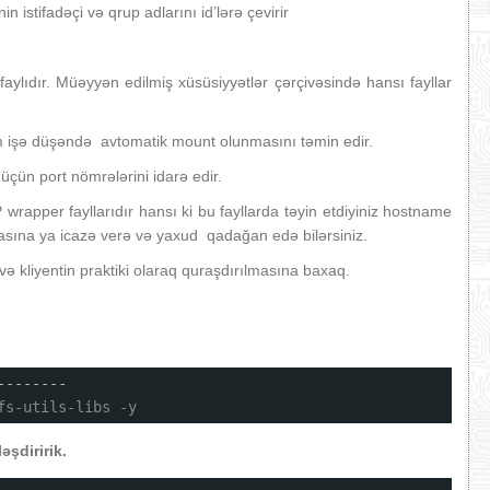
in istifadəçi və qrup adlarını id’lərə çevirir
aylıdır. Müəyyən edilmiş xüsüsiyyətlər çərçivəsində hansı fayllar
tem işə düşəndə avtomatik mount olunmasını təmin edir.
üçün port nömrələrini idarə edir.
 wrapper fayllarıdır hansı ki bu fayllarda təyin etdiyiniz hostname
asına ya icazə verə və yaxud qadağan edə bilərsiniz.
və kliyentin praktiki olaraq quraşdırılmasına baxaq.
--------
fs-utils-libs -y
əşdiririk.