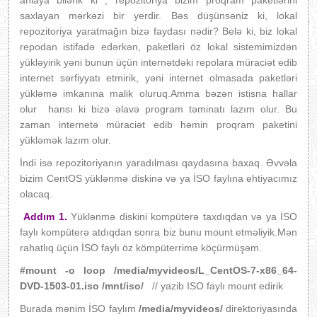
anlaya bilərik ki , repozitoriya bizim proqram paketlərini
saxlayan mərkəzi bir yerdir. Bəs düşünsəniz ki, lokal
repozitoriya yaratmağın bizə faydası nədir? Belə ki, biz lokal
repodan istifadə edərkən, paketləri öz lokal sistemimizdən
yükləyirik yəni bunun üçün internətdəki repolara müraciət edib
internet sərfiyyatı etmirik, yəni internet olmasada paketləri
yükləmə imkanına malik oluruq.Amma bəzən istisna hallar
olur hansı ki bizə əlavə program təminatı lazım olur. Bu
zaman internetə müraciət edib həmin proqram paketini
yükləmək lazım olur.
İndi isə repozitoriyanın yaradılması qaydasına baxaq. Əvvəla
bizim CentOS yüklənmə diskinə və ya İSO faylına ehtiyacımız
olacaq.
Addım 1.
Yüklənmə diskini kompüterə taxdıqdan və ya İSO
faylı kompüterə atdıqdan sonra biz bunu mount etməliyik.Mən
rahatlıq üçün İSO faylı öz kömpüterrimə köçürmüşəm.
#mount -o loop /media/myvideos/L_CentOS-7-x86_64-
DVD-1503-01.iso /mnt/iso/
// yazib ISO faylı mount edirik
Burada mənim İSO faylım
/media/myvideos/
direktoriyasında