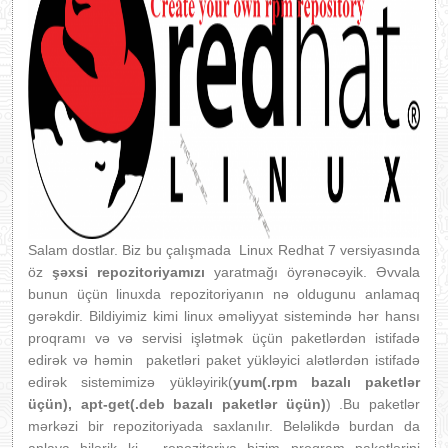
Salam dostlar. Biz bu çalışmada Linux Redhat 7 versiyasında
öz
şəxsi repozitoriyamızı
yaratmağı öyrənəcəyik. Əvvala
bunun üçün linuxda repozitoriyanın nə oldugunu anlamaq
gərəkdir. Bildiyimiz kimi linux əməliyyat sistemində hər hansı
proqramı və və servisi işlətmək üçün paketlərdən istifadə
edirək və həmin paketləri paket yükləyici alətlərdən istifadə
edirək sistemimizə yükləyirik(
yum(.rpm bazalı paketlər
üçün), apt-get(.deb bazalı paketlər üçün)
) .Bu paketlər
mərkəzi bir repozitoriyada saxlanılır. Beləlikdə burdan da