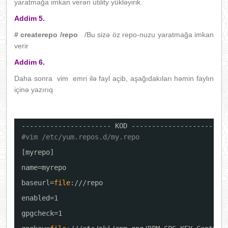
yaratmağa imkan verən utility yükləyirik.
Addim 5.
# createrepo /repo
/Bu sizə öz repo-nuzu yaratmağa imkan
verir
Addim 6.
Daha sonra vim emri ilə fayl açib, aşağıdakıları həmin faylın
içinə yazırıq
---------------------- KOD ----------------------
#vim /etc/yum.repos.d/my.repo
[myrepo]
name=myrepo
baseurl=
file
:
///repo
enabled=1
gpgcheck=1