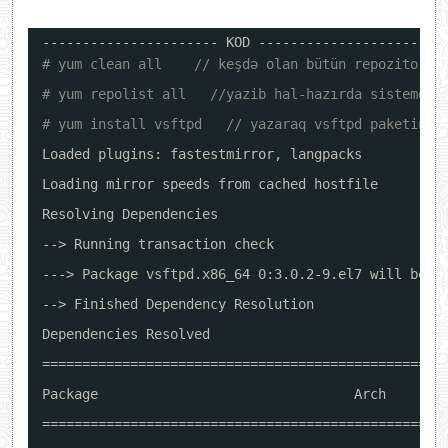
---------------------- KOD ----------------------
# yum clean all    // keşdə olan bütün repozitoriy
# yum repolist all   //yazib hal-hazırda sistemdə 
# yum install vsftpd   // yazaraq vsftpd paketini 
Loaded plugins: fastestmirror, langpacks
Loading mirror speeds from cached hostfile
Resolving Dependencies
--> Running transaction check
---> Package vsftpd.x86_64 0:3.0.2-9.el7 will be i
--> Finished Dependency Resolution
Dependencies Resolved
==================================================
Package                                Arch       
==================================================