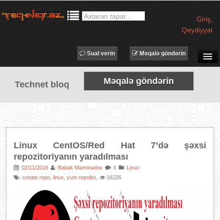
Giriş
,
Qeydiyyat
Sual verin
Məqalə göndərin
SUAL-CAVAB
Məqalə göndərin
Technet bloq
TECHNET TV
MƏQALƏLƏR
İŞ ELANLARI
TƏDBİRLƏR
Linux CentOS/Red Hat 7’də şəxsi
PROQRAMLAR
repozitoriyanın yaradılması
AVADANLIQLAR
02/11/2016
Babək Məmmədov
:
Linux
:
:
: 0
create repo
linux
yum repolist
16226
:
,
,
,
IT LÜĞƏT
XƏBƏRLƏR