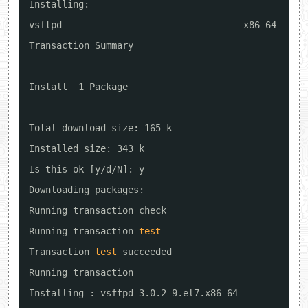
Installing:
vsftpd                                 x86_64     
Transaction Summary
==================================================
Install  1 Package
Total download size: 165 k
Installed size: 343 k
Is this ok [y
/d/N
]: y
Downloading packages:
Running transaction check
Running transaction 
test
Transaction 
test
succeeded
Running transaction
Installing : vsftpd-3.0.2-9.el7.x86_64            