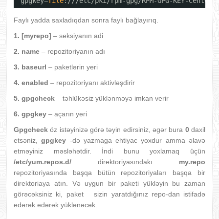
gpgkey=
file
:
///etc/pki/rpm-gpg/RPM-GPG-KEY-CentOS-
Faylı yadda saxladıqdan sonra faylı bağlayırıq.
1. [myrepo]
– seksiyanın adi
2. name
– repozitoriyanın adı
3. baseurl
– paketlərin yeri
4. enabled
– repozitoriyanı aktivləşdirir
5. gpgcheck
– təhlükəsiz yüklənməyə imkan verir
6. gpgkey
– açarın yeri
Gpgcheck
öz istəyinizə görə təyin edirsiniz, əgər bura
0
daxil
etsəniz,
gpgkey
-də yazmaga ehtiyac yoxdur amma əlavə
etməyiniz məsləhətdir. İndi bunu yoxlamaq üçün
/etc/yum.repos.d/
direktoriyasındakı
my.repo
repozitoriyasında başqa bütün repozitoriyaları başqa bir
direktoriaya atın. Və uygun bir paketi yükləyin bu zaman
görəcəksiniz ki, paket sizin yaratdığınız repo-dan istifadə
edərək edərək yüklənəcək.