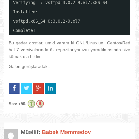
Verifying  : vsftpd-3.0.2-9.el7.x86_64            
Installed:
vsftpd.x86_64 0:3.0.2-9.el7
Complete!
Bu qədər dostlar, umid varam ki GNU/Linux’un Centos/Red
hat 7 versiyalarında öz repozitoriyanızın yaradılmasında sizə
kömək ola bildim.
Gələn görüşlərədək…
Səs:
+50.
Müəllif:
Babək Məmmədov