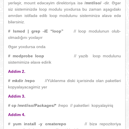
yerləşir, mount edəcəyim direktoriya isə /
mnt/iso/
-dir. Əgər
siz sisteminizdə loop modulu yoxdursa bu zaman aşagıdakı
əmrdən istifadə edib loop modulunu sisteminizə əlavə edə
bilərsiniz.
# lsmod | grep -iE “loop”
// loop modulunun olub-
olmadığını yoxlayır
Əgər yoxdursa onda
# modprobe loop
// yazib loop modulunu
sistemimizə əlavə edirik
Addim 2.
# mkdir /repo
//Yüklənmə diski içərisində olan paketləri
kopyalayacagimiz yer
Addim 3.
# cp /mnt/iso/Packages/* /
repo // paketləri kopyalayiriq
Addim 4.
#
yum install -y createrepo
// bizə repozitoriya