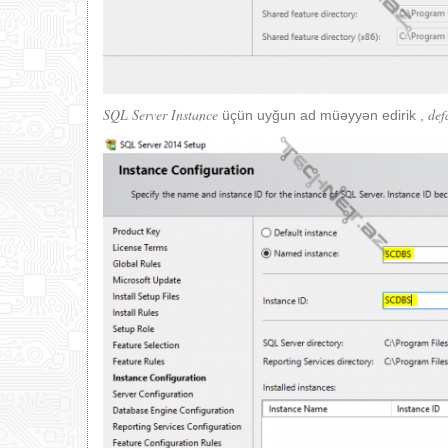
SQL Server Instance
def
üçün uyğun ad müəyyən edirik ,