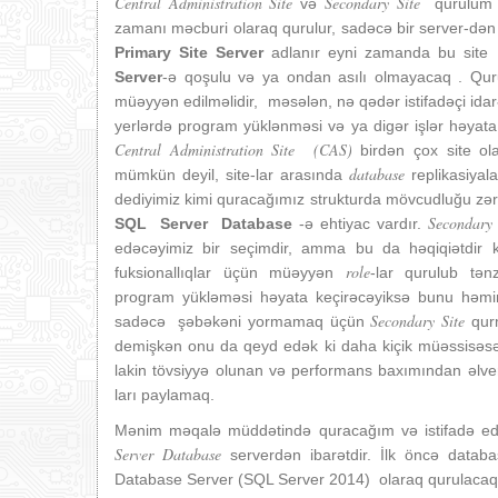
Central Administration Site
Secondary Site
və
qurulum z
zamanı məcburi olaraq qurulur, sadəcə bir server-də
Primary Site Server
adlanır eyni zamanda bu sit
Server
-ə qoşulu və ya ondan asılı olmayacaq . Qur
müəyyən edilməlidir, məsələn, nə qədər istifadəçi idar
yerlərdə program yüklənməsi və ya digər işlər həyata 
Central Administration Site (CAS)
birdən çox site ol
database
mümkün deyil, site-lar arasında
replikasiyal
dediyimiz kimi quracağımız strukturda mövcudluğu zərurid
Secondary 
SQL Server Database
-ə ehtiyac vardır.
edəcəyimiz bir seçimdir, amma bu da həqiqiətdir 
role
fuksionallıqlar üçün müəyyən
-lar qurulub tənz
program yükləməsi həyata keçirəcəyiksə bunu hə
Secondary Site
sadəcə şəbəkəni yormamaq üçün
qurm
demişkən onu da qeyd edək ki daha kiçik müəssisəsə
lakin tövsiyyə olunan və performans baxımından əlveriş
ları paylamaq.
Mənim məqalə müddətində quracağım və istifadə ed
Server Database
serverdən ibarətdir. İlk öncə data
Database Server (SQL Server 2014) olaraq qurulacaq S