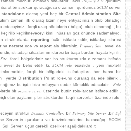
Primary Site
amanı məcburi olmayan site-lardır ,lakin
qurulum
SCCM
n ibarət bir struktur quracağıqsa o zaman qurdumuz
server
e
standalone
olacaq yeni heç bir
Central Administration Site
ulum zamanı ilk olaraq bizim nəyə ehtiyacımızın olub olmadığı
ə edəcəyimiz , fərqli uzaq nöqtələrin ( bölgə) olub olmamağı , bu
keçirilib keçirilməyəcəyi kimi nüasları göz önündə saxlamalıyıq.
an strukturlarda
reporting
üçün istifadə edilir, istifadəçi idarəsi
Primary Site
arına nəzarət edə və
report
ala bilərsiniz.
əvvəl də
ir, istifadəçi cihazlarının idarəsi bir başa burdan həyata kçirilir,
Site
fərqli bölgələrimiz var isə strukturmuzda o zamanı istifadə
SCCM
role
ki əvvəl də bəhs etdik ki,
əsaslıdır , yəni müxtəlif
imlənməlidir, fərqli bir bölgədəki istifadəçilərə hər hansı bir
min yerdə
Distribution Point
role-unu quraraq da edə bilərik ,
Role
ağımız bu işdə bizə müəyyən qədər köməklik edəcəkdir .
primary server
lərdə bir
üzərində bütün role-lardan istifadə edilir ,
li olan paylanmış bir strukturdur, fəqrli serverlər üzərində role-
Domain Controller
Primary Site Server
Sql
əcəyim struktur
, bir
,bir
base Server-in qurulumu və tənzimləmələrinə baxacağıq. SCCM
ql Server üçün gərəkli özəlliklər aşağıdakılardır: