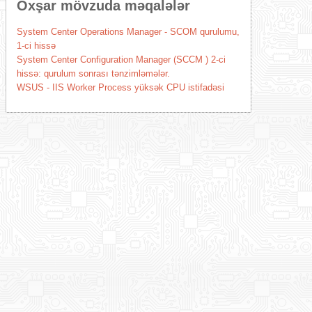
Oxşar mövzuda məqalələr
System Center Operations Manager - SCOM qurulumu,
1-ci hissə
System Center Configuration Manager (SCCM ) 2-ci
hissə: qurulum sonrası tənzimləmələr.
WSUS - IIS Worker Process yüksək CPU istifadəsi