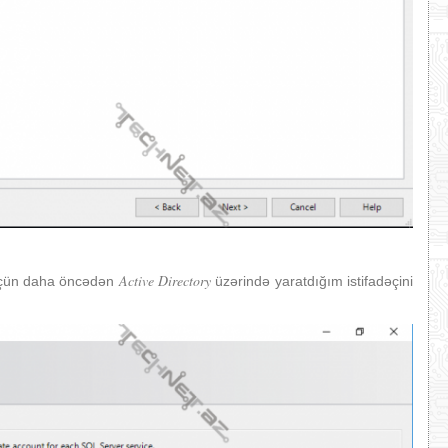
Active Directory
ün daha öncədən
üzərində yaratdığım istifadəçini