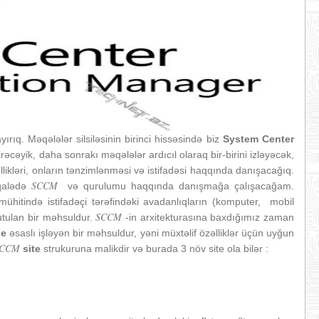
ırıq. Məqələlər silsiləsinin birinci hissəsində biz
System Center
əcəyik, daha sonrakı məqələlər ardıcıl olaraq bir-birini izləyəcək,
likləri, onların tənzimlənməsi və istifadəsi haqqında danışacağıq.
SCCM
əqalədə
və qurulumu haqqında danışmağa çalışacağam.
ühitində istifadəçi tərəfindəki avadanlıqların (komputer, mobil
SCCM
utulan bir məhsuldur.
-in arxitekturasına baxdığımız zaman
le
əsaslı işləyən bir məhsuldur, yəni müxtəlif özəlliklər üçün uyğun
SCCM
site
strukuruna malikdir və burada 3 növ site ola bilər :