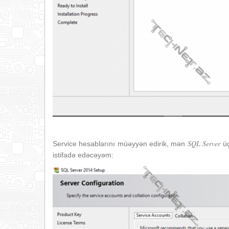
SQL Server
Service hesablarını müəyyən edirik, mən
üç
istifadə edəcəyəm: