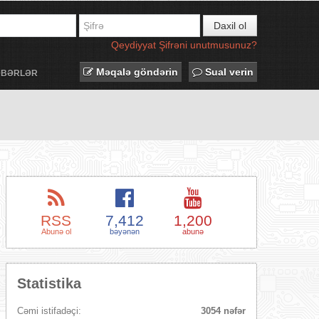
Daxil ol
Qeydiyyat
Şifrəni unutmusunuz?
Məqalə göndərin
Sual verin
ƏBƏRLƏR
RSS
7,412
1,200
Abunə ol
bəyənən
abunə
Statistika
Cəmi istifadəçi:
3054 nəfər