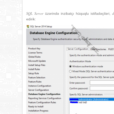
SQL Server
d
üzərində inzibatçı hüquqlu istifadəçiləri,
edirik: