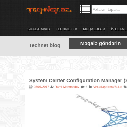
SUAL-CAVAB
TECHNET TV
MƏQALƏLƏR
İŞ ELANL
Məqalə göndərin
Technet bloq
System Center Configuration Manager (
25/01/2017
Ramil Məmmədov
:
Virtuallaşdırma/Bulud
:
:
: 6