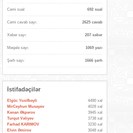
Cəmi sual:
692 sual
Cəmi cavab sayı:
2625 cavab
Xəbər sayı:
207 xəbər
Məqalə sayı:
1069 yazı
Şərh sayı:
1666 şərh
İstifadəçilər
Elgüc Yusifbəyli
4490 xal
MirCeyhun Musayev
4028 xal
Kənan Əkpərov
3945 xal
Turqut Vəliyev
3738 xal
Farhad KARIMOV
3230 xal
Elvin Əmirov
3048 xal