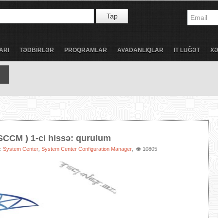
Tap
ARI
TƏDBİRLƏR
PROQRAMLAR
AVADANLIQLAR
IT LÜĞƏT
X
SCCM ) 1-ci hissə: qurulum
System Center
System Center Configuration Manager
10805
:
,
,