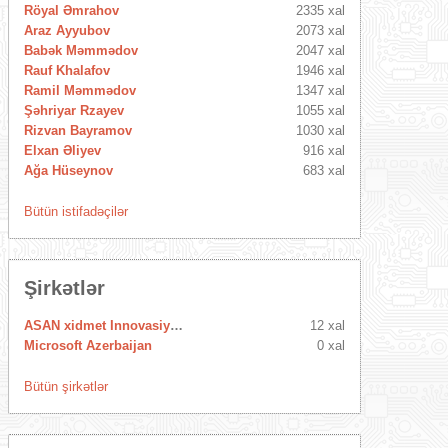
Röyal Əmrahov
2335 xal
Araz Ayyubov
2073 xal
Babək Məmmədov
2047 xal
Rauf Khalafov
1946 xal
Ramil Məmmədov
1347 xal
Şəhriyar Rzayev
1055 xal
Rizvan Bayramov
1030 xal
Elxan Əliyev
916 xal
Ağa Hüseynov
683 xal
Bütün istifadəçilər
Şirkətlər
ASAN xidmet Innovasiya Mərkəzi
12 xal
Microsoft Azerbaijan
0 xal
Bütün şirkətlər