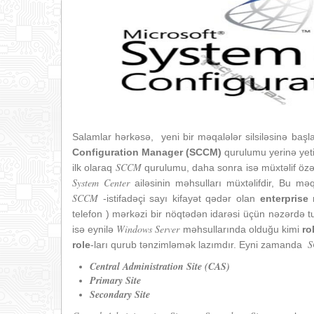
Salamlar hərkəsə, yeni bir məqalələr silsiləsinə başlay
Configuration Manager (SCCM)
qurulumu yerinə yetir
SCCM
ilk olaraq
qurulumu, daha sonra isə müxtəlif özəl
System Center
ailəsinin məhsulları müxtəlifdir, Bu m
SCCM
-istifadəçi sayı kifayət qədər olan
enterprise
m
telefon ) mərkəzi bir nöqtədən idarəsi üçün nəzərdə t
Windows Server
isə eynilə
məhsullarında olduğu kimi
r
o
role
-ları qurub tənzimləmək lazımdır. Eyni zamanda
Central Administration Site (CAS)
Primary Site
Secondary Site