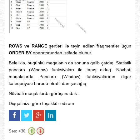
ROWS və RANGE
şərtləri ilə təyin edilən fraqmentlər üçün
ORDER BY
operatorundan istifadə olunur.
Beləliklə, bugünkü məqalənin də sonuna gəlib çatdıq. Statistik
pəncərə (Window) funksiyaları ilə tanış olduq. Növbəti
məqalələrdə Pəncərə (Window) funksiyalarının digər
kateqoriyası barədə ətraflı danışacağıq.
Növbəti məqalələrdə görüşənədək.
Diqqətinizə görə təşəkkür edirəm.
Səs:
+30.