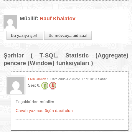
Müəllif:
Rauf Khalafov
Bu yazıya şərh
Bu mövzuya aid sual
Şərhlər (
T-SQL. Statistic (Aggregate)
pəncərə (Window) funksiyaları
)
Elvin Əmirov
/ . Dərc edilib:A
20/02/2017 at 10:37 Səhər
Səs:
0.
Təşəkkürlər, müəllim.
Cavab yazmaq üçün daxil olun