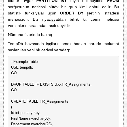
olunur. Əgər
PARTITION BY
təyin edilməyibsə
FROM
sorğusunun nəticəsi bütöv bir qrup kimi qəbul edilir. Bu
statistik funksiyalar üçün
ORDER BY
şərtinin istifadəsi
mənasızdır. Biz riyaziyyatdan bilirik ki, cəmin nəticəsi
verilənlərin sırasından asılı deyildir.
Nümunə üzərində baxaq:
TempDb bazasında işçilərin əmək haqları barədə məlumat
saxlanılan yeni bir cədvəl yaradaq:
--Example Table: 
USE tempdb;
GO
DROP TABLE IF EXISTS dbo.HR_Assignments;
GO
CREATE TABLE HR_Assignments
(
Id int primary key,
FirstName nvarchar(50),
Department nvarchar(25),