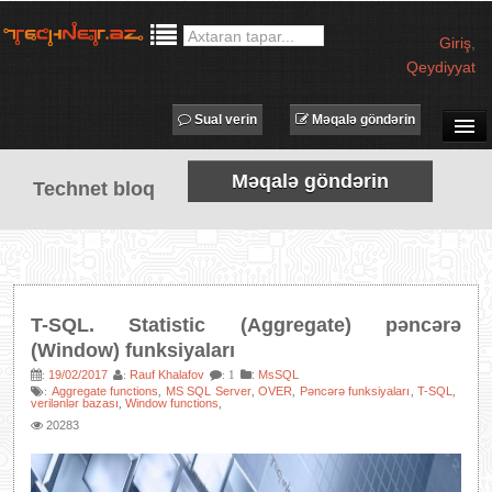
Giriş
,
Qeydiyyat
Sual verin
Məqalə göndərin
SUAL-CAVAB
Məqalə göndərin
Technet bloq
TECHNET TV
MƏQALƏLƏR
İŞ ELANLARI
TƏDBİRLƏR
T-SQL. Statistic (Aggregate) pəncərə
PROQRAMLAR
(Window) funksiyaları
AVADANLIQLAR
19/02/2017
Rauf Khalafov
:
MsSQL
:
:
: 1
Aggregate functions
MS SQL Server
OVER
Pəncərə funksiyaları
T-SQL
:
,
,
,
,
,
verilənlər bazası
Window functions
,
,
IT LÜĞƏT
20283
XƏBƏRLƏR