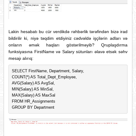
Lakin hesabatı bu cür verdikdə rəhbərlik tərəfindən bizə irad
bildirilir ki, niyə təqdim etdiyiniz cədvəldə işçilərin adları və
onların əmək haqları göstərilməyib? Qruplaşdırma
funksiyasına FirstName və Salary sütunları əlavə etsək səhv
mesajı alırıq:
SELECT FirstName, Department, Salary, 
COUNT(*) AS Total_Dept_Employee, 
AVG(Salary) AS AvgSal, 
MIN(Salary) AS MinSal, 
MAX(Salary) AS MaxSal
FROM HR_Assignments
GROUP BY Department