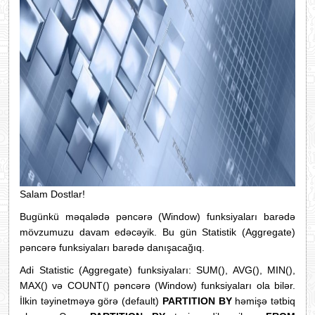
Salam Dostlar!
Bugünkü məqalədə pəncərə (Window) funksiyaları barədə
mövzumuzu davam edəcəyik. Bu gün Statistik (Aggregate)
pəncərə funksiyaları barədə danışacağıq.
Adi Statistic (Aggregate) funksiyaları: SUM(), AVG(), MIN(),
MAX() və COUNT() pəncərə (Window) funksiyaları ola bilər.
İlkin təyinetməyə görə (default)
PARTITION BY
həmişə tətbiq