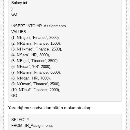
Salary int
);
GO
INSERT INTO HR_Assignments
VALUES
(1, N'Elşən', 'Finance', 2000),
(2, N'Ramin', 'Finance', 1500),
(3, N'Hikmət', 'Finance', 2500),
(4, N'Sara', 'HR', 3000),
(5, N'Elçin', 'Finance', 3500),
(6, N'Fidan', 'HR', 2000),
(7, N'Ramin', 'Finance', 6500),
(8, N'Nigar', 'HR', 7000),
(9, N'Orxan', 'Finance', 2500),
(10, N'Rauf', 'Finance', 2000);
GO
Yaratdığımız cədvəldən bütün məlumatı alaq:
SELECT *
FROM HR_Assignments 