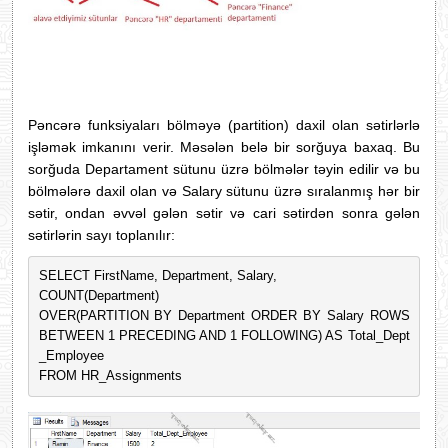
Pəncərə funksiyaları bölməyə (partition) daxil olan sətirlərlə
işləmək imkanını verir. Məsələn belə bir sorğuya baxaq. Bu
sorğuda Departament sütunu üzrə bölmələr təyin edilir və bu
bölmələrə daxil olan və Salary sütunu üzrə sıralanmış hər bir
sətir, ondan əvvəl gələn sətir və cari sətirdən sonra gələn
sətirlərin sayı toplanılır:
SELECT FirstName, Department, Salary, 
COUNT(Department) 
OVER(PARTITION BY Department ORDER BY Salary ROWS 
BETWEEN 1 PRECEDING AND 1 FOLLOWING) AS Total_Dept
_Employee
FROM HR_Assignments