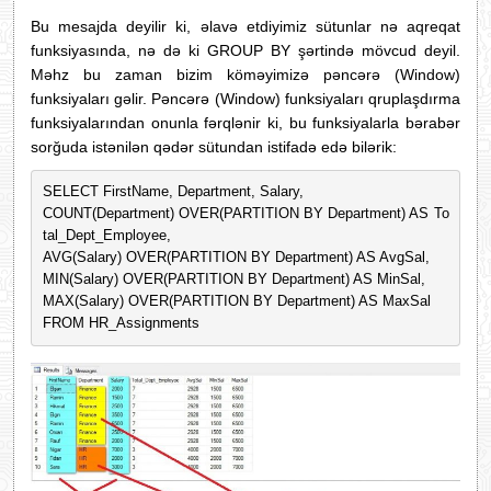
Bu mesajda deyilir ki, əlavə etdiyimiz sütunlar nə aqreqat
funksiyasında, nə də ki GROUP BY şərtində mövcud deyil.
Məhz bu zaman bizim köməyimizə pəncərə (Window)
funksiyaları gəlir. Pəncərə (Window) funksiyaları qruplaşdırma
funksiyalarından onunla fərqlənir ki, bu funksiyalarla bərabər
sorğuda istənilən qədər sütundan istifadə edə bilərik:
SELECT FirstName, Department, Salary, 
COUNT(Department) OVER(PARTITION BY Department) AS To
tal_Dept_Employee, 
AVG(Salary) OVER(PARTITION BY Department) AS AvgSal, 
MIN(Salary) OVER(PARTITION BY Department) AS MinSal, 
MAX(Salary) OVER(PARTITION BY Department) AS MaxSal
FROM HR_Assignments