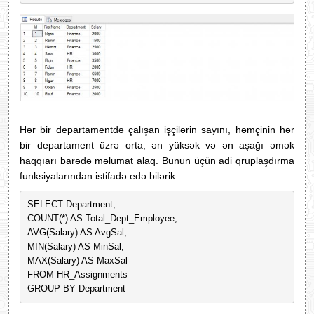
Hər bir departamentdə çalışan işçilərin sayını, həmçinin hər
bir departament üzrə orta, ən yüksək və ən aşağı əmək
haqqıarı barədə məlumat alaq. Bunun üçün adi qruplaşdırma
funksiyalarından istifadə edə bilərik:
SELECT Department, 
COUNT(*) AS Total_Dept_Employee, 
AVG(Salary) AS AvgSal, 
MIN(Salary) AS MinSal, 
MAX(Salary) AS MaxSal
FROM HR_Assignments
GROUP BY Department