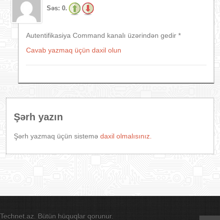
Səs:
0.
Autentifikasiya Command kanalı üzərindən gedir *
Cavab yazmaq üçün daxil olun
Şərh yazın
Şərh yazmaq üçün sistemə
daxil olmalısınız.
Technet.az. Bütün hüquqlar qorunur.