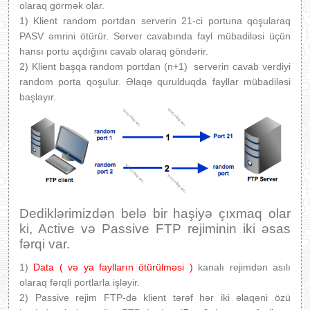
olaraq görmək olar.
1) Klient random portdan serverin 21-ci portuna qoşularaq
PASV əmrini ötürür. Server cavabında fayl mübadiləsi üçün
hansı portu açdığını cavab olaraq göndərir.
2) Klient başqa random portdan (n+1) serverin cavab verdiyi
random porta qoşulur. Əlaqə qurulduqda fayllar mübadiləsi
başlayır.
Dediklərimizdən belə bir haşiyə çıxmaq olar
ki, Active və Passive FTP rejiminin iki əsas
fərqi var.
1)
Data ( və ya faylların ötürülməsi )
kanalı rejimdən asılı
olaraq fərqli portlarla işləyir.
2) Passive rejim FTP-də klient tərəf hər iki əlaqəni özü