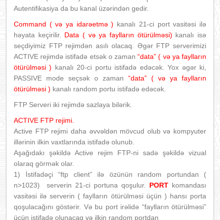
Autentifikasiya da bu kanal üzərindən gedir.
Command ( və ya idarəetmə )
kanalı 21-ci port vasitəsi ilə
həyata keçirilir.
Data ( və ya faylların ötürülməsi)
kanalı isə
seçdiyimiz FTP rejimdən asılı olacaq. Əgər FTP serverimizi
ACTIVE rejimdə istifadə etsək o zaman
“data” ( və ya faylların
ötürülməsi )
kanalı 20-ci portu istifadə edəcək. Yox əgər ki,
PASSIVE mode seçsək o zaman
“data” ( və ya faylların
ötürülməsi )
kanalı random portu istifadə edəcək.
FTP Serveri iki rejimdə sazlaya bilərik.
ACTIVE FTP rejimi.
Active FTP rejimi daha əvvəldən mövcud olub və kompyuter
illərinin ilkin vaxtlarında istifadə olunub.
Aşağıdakı şəkildə Active rejim FTP-ni sadə şəkildə vizual
olaraq görmək olar.
1) İstifadəçi “ftp client” ilə özünün random portundan (
n>1023)
serverin 21-ci portuna qoşulur.
PORT
komandası
vasitəsi ilə serverin ( faylların ötürülməsi üçün ) hansı porta
qoşulacağını göstərir. Və bu port irəlidə “faylların ötürülməsi”
üçün istifadə olunacaq və ilkin random portdan