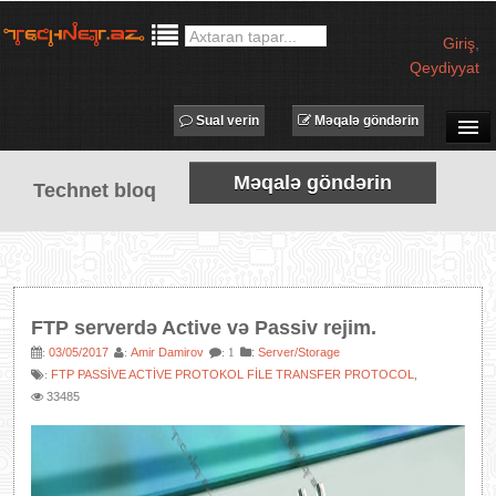
Giriş
,
Qeydiyyat
Sual verin
Məqalə göndərin
SUAL-CAVAB
Məqalə göndərin
Technet bloq
TECHNET TV
MƏQALƏLƏR
İŞ ELANLARI
TƏDBİRLƏR
FTP serverdə Active və Passiv rejim.
PROQRAMLAR
03/05/2017
Amir Damirov
:
Server/Storage
:
:
: 1
FTP PASSİVE ACTİVE PROTOKOL FİLE TRANSFER PROTOCOL
:
,
AVADANLIQLAR
33485
IT LÜĞƏT
XƏBƏRLƏR