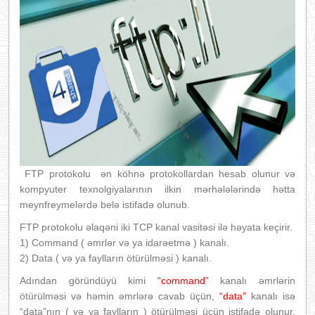
FTP protokolu ən köhnə protokollardan hesab olunur və
kompyuter texnolgiyalarının ilkin mərhələlərində hətta
meynfreymelərdə belə istifadə olunub.
FTP protokolu əlaqəni iki TCP kanal vasitəsi ilə həyata keçirir.
1) Command ( əmrlər və ya idarəetmə ) kanalı.
2) Data ( və ya faylların ötürülməsi ) kanalı.
Adından göründüyü kimi
“command”
kanalı əmrlərin
ötürülməsi və həmin əmrlərə cavab üçün,
“data”
kanalı isə
“data”nın ( və ya faylların ) ötürülməsi üçün istifadə olunur.