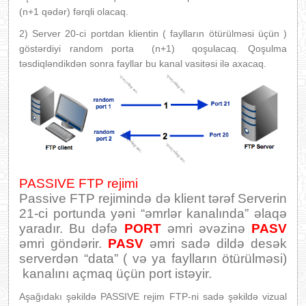
(n+1 qədər) fərqli olacaq.
2) Server 20-ci portdan klientin ( faylların ötürülməsi üçün )
göstərdiyi random porta (n+1) qoşulacaq. Qoşulma
təsdiqləndikdən sonra fayllar bu kanal vasitəsi ilə axacaq.
PASSIVE FTP rejimi
Passive FTP rejimində də klient tərəf Serverin
21-ci portunda yəni “əmrlər kanalında” əlaqə
yaradır. Bu dəfə
PORT
əmri əvəzinə
PASV
əmri göndərir.
PASV
əmri sadə dildə desək
serverdən “data” ( və ya faylların ötürülməsi)
kanalını açmaq üçün port istəyir.
Aşağıdakı şəkildə PASSIVE rejim FTP-ni sadə şəkildə vizual