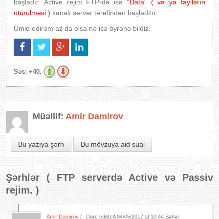
başladır. Active rejim FTP-də isə
“Data” ( və ya faylların
ötürülməsi )
kanalı server tərəfindən başladılır.
Ümid edirəm az da olsa nə isə öyrənə bildiz.
Səs:
+40.
Müəllif:
Amir Damirov
Bu yazıya şərh
Bu mövzuya aid sual
Şərhlər (
FTP serverdə Active və Passiv
rejim.
)
Amir Damirov
/ . Dərc edilib:A
04/05/2017 at 10:44 Səhər