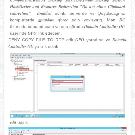
Components/Remote Desktop Services/Remote Desktop Session
Host/Device and Resource Redirection
Do not allow Clipboard
“
redirection
Enabled
”
edirik. Serverdə və Qoşulacağmız
gpupdate /force
DC
kompürterdə
edib yoxlayırıq. Mən
Domain Controll
OU
üzərində bunu edəcəm və ona görədə
er
GPO
üzərində
link edəcəm.
GPO
Domain
DENY COPY FILE TO RDP adlı
yaradırıq və
Controller
OU
ya link edirik
edit
edirik