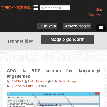
Giriş
,
Qeydiyyat
Sual verin
Məqalə göndərin
SUAL-CAVAB
Məqalə göndərin
Technet bloq
TECHNET TV
MƏQALƏLƏR
İŞ ELANLARI
TƏDBİRLƏR
GPO ilə RDP serverə fayl köçürməyi
PROQRAMLAR
əngəlləmək
AVADANLIQLAR
18/08/2017
Natiq Hüseynov
:
Server/Storage
:
:
: 0
dc
GPO
OU
RDP
25761
:
,
,
,
,
IT LÜĞƏT
XƏBƏRLƏR