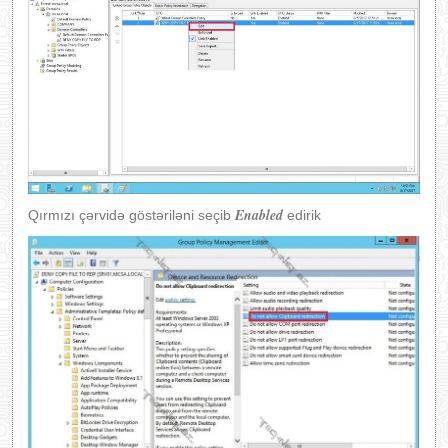
Enabled
Qırmızı çərvidə göstəriləni seçib
edirik