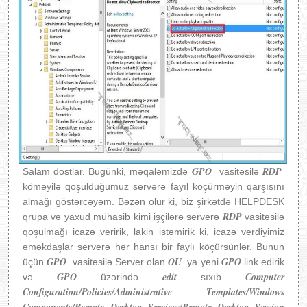
GPO
RDP
Salam dostlar. Bugünki, məqaləmizdə
vasitəsilə
köməyilə qoşulduğumuz servərə fayıl köçürməyin qarşısını
almağı göstərcəyəm. Bəzən olur ki, biz şirkətdə HELPDESK
RDP
qrupa və yaxud mühasib kimi işçilərə serverə
vasitəsilə
qoşulmağı icazə veririk, lakin istəmirik ki, icazə verdiyimiz
əməkdaşlar serverə hər hansı bir faylı köçürsünlər. Bunun
GPO
OU
GPO
üçün
vasitəsilə Server olan
ya yeni
link edirik
GPO
edit
Computer
və
üzərində
sıxıb
Configuration/Policies/Administrative Templates/Windows