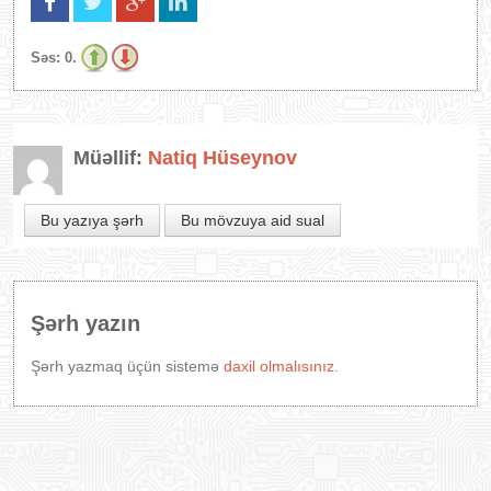
Səs:
0.
Müəllif:
Natiq Hüseynov
Bu yazıya şərh
Bu mövzuya aid sual
Şərh yazın
Şərh yazmaq üçün sistemə
daxil olmalısınız.