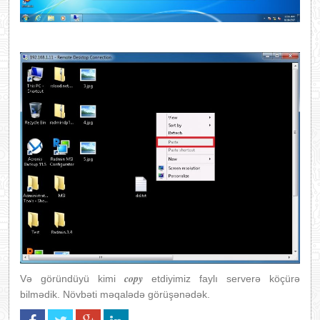
copy
Və göründüyü kimi
etdiyimiz faylı serverə köçürə
bilmədik. Növbəti məqalədə görüşənədək.