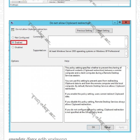
gpupdate /force
edib yoxlayırıq