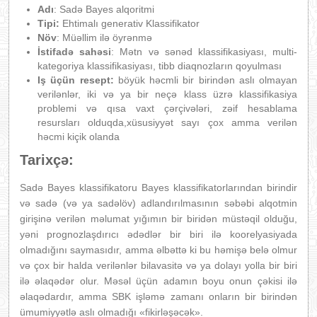
Adı
: Sadə Bayes alqoritmi
Tipi:
Ehtimalı generativ Klassifikator
Növ
: Müəllim ilə öyrənmə
İstifadə sahəsi
: Mətn və sənəd klassifikasiyası, multi-
kategoriya klassifikasiyası, tibb diaqnozların qoyulması
Iş üçün resept:
böyük həcmli bir birindən aslı olmayan
verilənlər, iki və ya bir neçə klass üzrə klassifikasiya
problemi və qısa vaxt çərçivələri, zəif hesablama
resursları olduqda,xüsusiyyət sayı çox amma verilən
həcmi kiçik olanda
Tarixçə:
Sadə Bayes klassifikatoru Bayes klassifikatorlarından birindir
və sadə (və ya sadəlöv) adlandırılmasının səbəbi alqotmin
girişinə verilən məlumat yığımın bir biridən müstəqil olduğu,
yəni prognozlaşdırıcı ədədlər bir biri ilə koorelyasiyada
olmadığını saymasıdır, amma əlbəttə ki bu həmişə belə olmur
və çox bir halda verilənlər bilavasitə və ya dolayı yolla bir biri
ilə əlaqədər olur. Məsəl üçün adamın boyu onun çəkisi ilə
əlaqədardır, amma SBK işləmə zamanı onların bir birindən
ümumiyyətlə aslı olmadığı «fikirləşəcək».