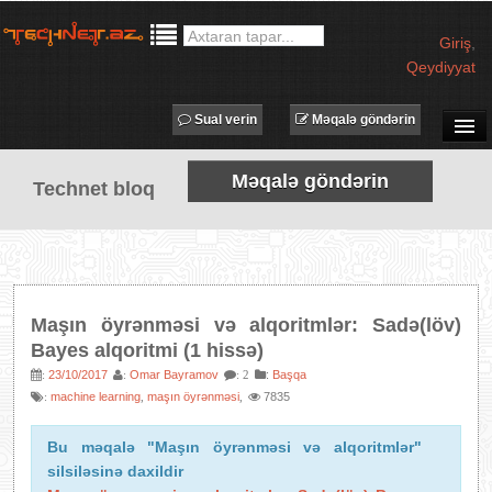
Giriş
,
Qeydiyyat
Sual verin
Məqalə göndərin
SUAL-CAVAB
Məqalə göndərin
Technet bloq
TECHNET TV
MƏQALƏLƏR
İŞ ELANLARI
TƏDBİRLƏR
Maşın öyrənməsi və alqoritmlər: Sadə(löv)
PROQRAMLAR
Bayes alqoritmi (1 hissə)
AVADANLIQLAR
23/10/2017
Omar Bayramov
:
Başqa
:
:
: 2
machine learning
maşın öyrənməsi
7835
:
,
,
IT LÜĞƏT
XƏBƏRLƏR
Bu məqalə "Maşın öyrənməsi və alqoritmlər"
silsiləsinə daxildir