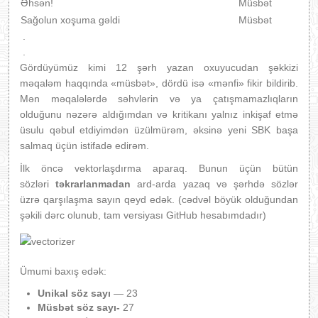
Əhsən!
Müsbət
Sağolun xoşuma gəldi
Müsbət
.
.
Gördüyümüz kimi 12 şərh yazan oxuyucudan şəkkizi
məqaləm haqqında «müsbət», dördü isə «mənfi» fikir bildirib.
Mən məqalələrdə səhvlərin və ya çatışmamazlıqların
olduğunu nəzərə aldığımdan və kritikanı yalnız inkişaf etmə
üsulu qəbul etdiyimdən üzülmürəm, əksinə yeni SBK başa
salmaq üçün istifadə edirəm.
İlk öncə vektorlaşdırma aparaq. Bunun üçün bütün
sözləri
təkrarlanmadan
ard-arda yazaq və şərhdə sözlər
üzrə qarşılaşma sayın qeyd edək. (cədvəl böyük olduğundan
şəkili dərc olunub, tam versiyası GitHub hesabımdadır)
Ümumi baxış edək:
Unikal söz sayı
— 23
Müsbət söz sayı-
27