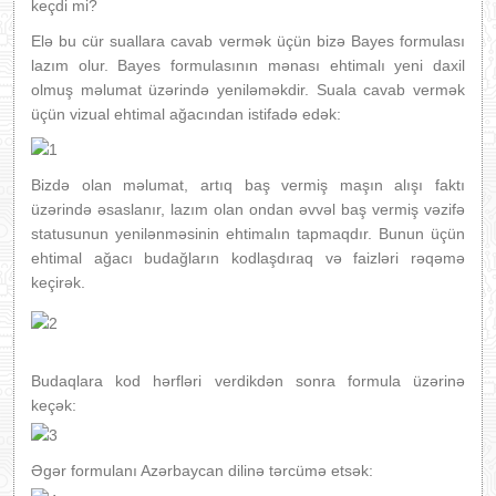
keçdi mi?
Elə bu cür suallara cavab vermək üçün bizə Bayes formulası
lazım olur. Bayes formulasının mənası ehtimalı yeni daxil
olmuş məlumat üzərində yeniləməkdir. Suala cavab vermək
üçün vizual ehtimal ağacından istifadə edək:
Bizdə olan məlumat, artıq baş vermiş maşın alışı faktı
üzərində əsaslanır, lazım olan ondan əvvəl baş vermiş vəzifə
statusunun yenilənməsinin ehtimalın tapmaqdır. Bunun üçün
ehtimal ağacı budağların kodlaşdıraq və faizləri rəqəmə
keçirək.
Budaqlara kod hərfləri verdikdən sonra formula üzərinə
keçək:
Əgər formulanı Azərbaycan dilinə tərcümə etsək: