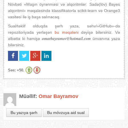
Növbəti «Maşın öyrənməsi və alqoritmlər: Sadə(löv) Bayes
alqoritmi» məqaləsində klassifikatorla scikit-learn və Orange3
vasitəsi ilə iş başa salınacaq.
Sual/təklif olduqda şərh yaza, səhv/»GitHub»-da
repozitoriyada yerləşən
bu məqaləni
dəyişə bilərsiniz. Və
omarbayramov@hotmail.com
əlbəttə ki həmişə
ünvanına yaza
bilərsiniz.
Səs:
+50.
Müəllif:
Omar Bayramov
Bu yazıya şərh
Bu mövzuya aid sual