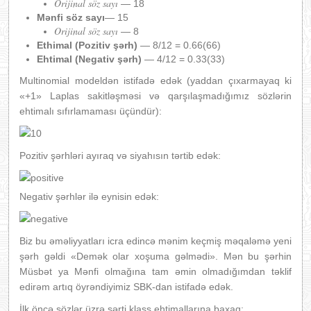
Orijinal söz sayı
— 18
Mənfi söz sayı
— 15
Orijinal söz sayı
— 8
Ethimal (Pozitiv şərh)
— 8/12 = 0.66(66)
Ehtimal (Negativ şərh)
— 4/12 = 0.33(33)
Multinomial modeldən istifadə edək (yaddan çıxarmayaq ki
«+1» Laplas sakitləşməsi və qarşılaşmadığımız sözlərin
ehtimalı sıfırlamaması üçündür):
Pozitiv şərhləri ayıraq və siyahısın tərtib edək:
Negativ şərhlər ilə eynisin edək:
Biz bu əməliyyatları icra edincə mənim keçmiş məqaləmə yeni
şərh gəldi «Demək olar xoşuma gəlmədi». Mən bu şərhin
Müsbət ya Mənfi olmağına tam əmin olmadığımdan təklif
edirəm artıq öyrəndiyimiz SBK-dan istifadə edək.
İlk öncə sözlər üzrə şərti klass ehtimallarına baxaq: