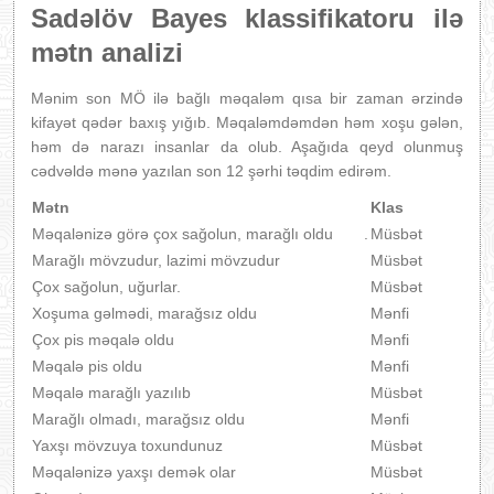
Sadəlöv Bayes klassifikatoru ilə
mətn analizi
Mənim son MÖ ilə bağlı məqaləm qısa bir zaman ərzində
kifayət qədər baxış yığıb. Məqaləmdəmdən həm xoşu gələn,
həm də narazı insanlar da olub. Aşağıda qeyd olunmuş
cədvəldə mənə yazılan son 12 şərhi təqdim edirəm.
Mətn
Klas
Məqalənizə görə çox sağolun, marağlı oldu .
Müsbət
Marağlı mövzudur, lazimi mövzudur
Müsbət
Çox sağolun, uğurlar.
Müsbət
Xoşuma gəlmədi, marağsız oldu
Mənfi
Çox pis məqalə oldu
Mənfi
Məqalə pis oldu
Mənfi
Məqalə marağlı yazılıb
Müsbət
Marağlı olmadı, marağsız oldu
Mənfi
Yaxşı mövzuya toxundunuz
Müsbət
Məqalənizə yaxşı demək olar
Müsbət