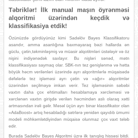
Təbriklər! İlk manual maşın öyrənməsi
alqoritmi üzərindən keçdik və
klassifikasiya etdik!
Özünüzdə gördüyünüz kimi Sadəlöv Bayes Klassifikatoru
asandır, amma asanlığına baxmayaraq bəzi hallarda ən
güclu, çətin,təkminləşmiş və müasir alqotitmləri üstələyir və öz
nişini indiyənədək saxlayır. Bu nişləri sənəd, mətn
klassifikasiyası saymaq olar. SBK-nın tez genişlənmə və hətta
böyük həcm verilənləri üzərində ayrı alqoritmlərlə müqaisədə
dəfələrlə tez işləməsi ayrı çətin və «ağır» alqoritmlər
üzərindən seçilməyə imkan verir. Tez işləməsinin səbəbi
vaxtın daha çox ehtimalları hesablamaya xərcləməsi və
xərclənən vaxtın girişdə verilən həcmindən aslı olaraq xətti
artmasından irəli gəlir. Məsəl üçün ayrı binar klassifikator olan
«AdaBoost» artıq hesabladığı sətrlərə yenidən qayıdıb ümumi
modeli möhkəmlətdiyindən müqaisə olunmaz çox vaxt tələb
edir.
Burada Sadəlöv Bayes Alqoritmi üzrə ilk tanışlıq hissəsi bitdi.