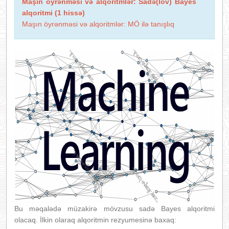
Maşın öyrənməsi və alqoritmlər: Sadə(löv) Bayes
alqoritmi (1 hissə)
Maşın öyrənməsi və alqoritmlər: MÖ ilə tanışlıq
Bu məqalədə müzakirə mövzusu sadə Bayes alqoritmi
olacaq. İlkin olaraq alqoritmin rezyumesinə baxaq: