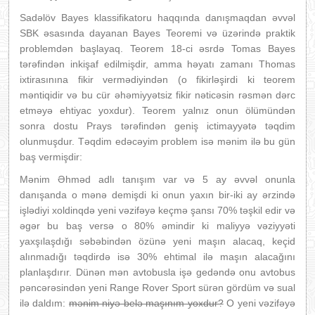
Sadəlöv Bayes klassifikatoru haqqında danışmaqdan əvvəl
SBK əsasında dayanan Bayes Teoremi və üzərində praktik
problemdən başlayaq. Teorem 18-ci əsrdə Tomas Bayes
tərəfindən inkişaf edilmişdir, amma həyatı zamanı Thomas
ixtirasınına fikir vermədiyindən (o fikirləşirdi ki teorem
məntiqidir və bu cür əhəmiyyətsiz fikir nəticəsin rəsmən dərc
etməyə ehtiyac yoxdur). Teorem yalnız onun ölümündən
sonra dostu Prays tərəfindən geniş ictimayyətə təqdim
olunmuşdur. Təqdim edəcəyim problem isə mənim ilə bu gün
baş vermişdir:
Mənim Əhməd adlı tanışım var və 5 ay əvvəl onunla
danışanda o mənə demişdi ki onun yaxın bir-iki ay ərzində
işlədiyi xoldinqdə yeni vəzifəyə keçmə şansı 70% təşkil edir və
əgər bu baş versə o 80% əmindir ki maliyyə vəziyyəti
yaxşılaşdığı səbəbindən özünə yeni maşın alacaq, keçid
alınmadığı təqdirdə isə 30% ehtimal ilə maşın alacağını
planlaşdırır. Dünən mən avtobusla işə gedəndə onu avtobus
pəncərəsindən yeni Range Rover Sport sürən gördüm və sual
ilə daldım:
mənim niyə belə maşınım yoxdur?
O yeni vəzifəyə