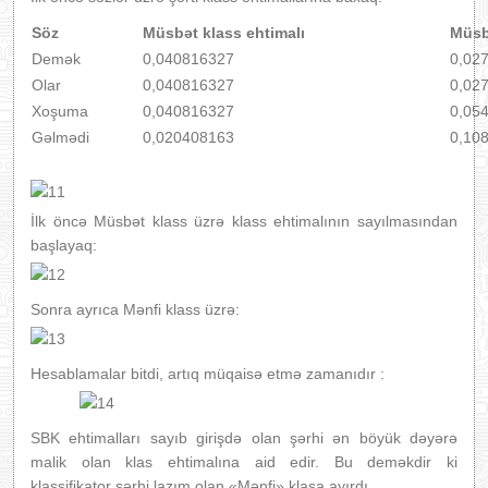
Söz
Müsbət klass ehtimalı
Müsb
Demək
0,040816327
0,02
Olar
0,040816327
0,02
Xoşuma
0,040816327
0,05
Gəlmədi
0,020408163
0,10
İlk öncə Müsbət klass üzrə klass ehtimalının sayılmasından
başlayaq:
Sonra ayrıca Mənfi klass üzrə:
Hesablamalar bitdi, artıq müqaisə etmə zamanıdır :
SBK ehtimalları sayıb girişdə olan şərhi ən böyük dəyərə
malik olan klas ehtimalına aid edir. Bu deməkdir ki
klassifikator şərhi lazım olan «Mənfi» klasa ayırdı.