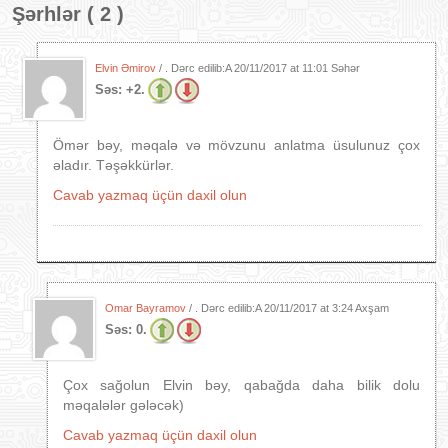
Şərhlər ( 2 )
Elvin Əmirov
/ . Dərc edilib:A
20/11/2017 at 11:01 Səhər
Səs:
+2.
Ömər bəy, məqalə və mövzunu anlatma üsulunuz çox
əladır. Təşəkkürlər.
Cavab yazmaq üçün daxil olun
Omar Bayramov
/ . Dərc edilib:A
20/11/2017 at 3:24 Axşam
Səs:
0.
Çox sağolun Elvin bəy, qabağda daha bilik dolu
məqalələr gələcək)
Cavab yazmaq üçün daxil olun