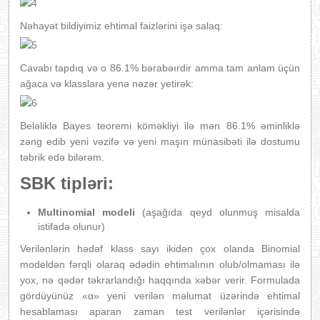
Nəhayət bildiyimiz ehtimal faizlərini işə salaq:
Cavabı tapdıq və o 86.1% bərabəırdir amma tam anlam üçün
ağaca və klasslara yenə nəzər yetirək:
Beləliklə Bayes teoremi köməkliyi ilə mən 86.1% əminliklə
zəng edib yeni vəzifə və yeni maşın münasibəti ilə dostumu
təbrik edə bilərəm.
SBK tipləri:
Multinomial modeli
(aşağıda qeyd olunmuş misalda
istifadə olunur)
Verilənlərin hədəf klass sayı ikidən çox olanda Binomial
modeldən fərqli olaraq ədədin ehtimalının olub/olmaması ilə
yox, nə qədər təkrarlandığı haqqında xəbər verir. Formulada
gördüyünüz «α» yeni verilən məlumat üzərində ehtimal
hesablaması aparan zaman test verilənlər içərisində