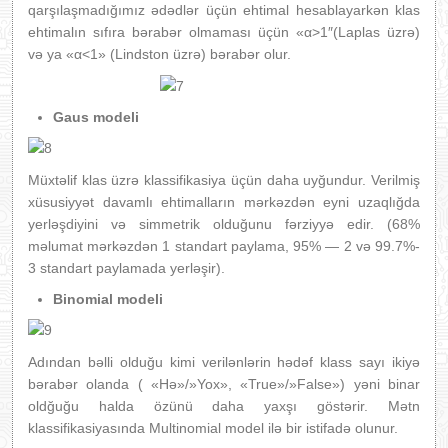
qarşılaşmadığımız ədədlər üçün ehtimal hesablayarkən klas
ehtimalın sıfıra bərabər olmaması üçün «α>1″(Laplas üzrə)
və ya «α<1» (Lindston üzrə) bərabər olur.
Gaus modeli
Müxtəlif klas üzrə klassifikasiya üçün daha uyğundur. Verilmiş
xüsusiyyət davamlı ehtimalların mərkəzdən eyni uzaqlığda
yerləşdiyini və simmetrik olduğunu fərziyyə edir. (68%
məlumat mərkəzdən 1 standart paylama, 95% — 2 və 99.7%-
3 standart paylamada yerləşir).
Binomial modeli
Adından bəlli olduğu kimi verilənlərin hədəf klass sayı ikiyə
bərabər olanda ( «Hə»/»Yox», «True»/»False») yəni binar
oldğuğu halda özünü daha yaxşı göstərir. Mətn
klassifikasiyasında Multinomial model ilə bir istifadə olunur.