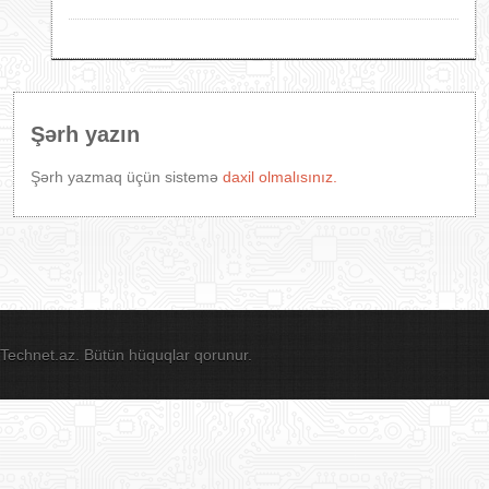
Şərh yazın
Şərh yazmaq üçün sistemə
daxil olmalısınız.
Technet.az. Bütün hüquqlar qorunur.