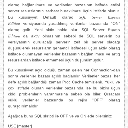
olaraq bağlanılması və verilənlər bazasının istifadə etdiyi
server resurslarının sərbəst buraxılması üçün istifadə olunur.
SQL Server Express
Bu xüsusiyyət Default olaraq
Edition
versiyasında yaradılmış verilənlər bazasında “ON”
Express
olaraq gəlir. Yəni aktiv halda olur. SQL Server
Edition
da aktiv olmasının səbəbi də SQL serverin bu
versiyasının qurulacağı serverin zəif bir server olacağı
düşünülərək resursların qənaətcil istifadəsi üçün aktiv olaraq
istifadə olunmayan verilənlər bazasının bağlanılması və artıq
resurslardan istifadə etməməsi üçün düşünülmüşdür.
Bu xüsusiyyət açıq olduğu zaman gələn hər Connection-dan
sonra verilənlər bazası açılıb bağlanılır. Verilənlər bazası hər
dəfə açılıb bağlandığı zaman Proc Cache təmizlənir. Yüklü və
çox istifadə olunan verilənlər bazasında isə bu bizim üçün
ciddi problemlərin yaranmasına səbəb ola bilər. Qısacası
yüklü verilənlər bazasında bu rejim “OFF” olaraq
quraşdırılmalıdır.
Aşağıda bunu SQL skripti ilə OFF və ya ON edə bilərsiniz:
USE [master]