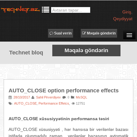
Giriş
,
Qeydiyyat
Sual verin
Məqalə göndərin
SUAL-CAVAB
Məqalə göndərin
Technet bloq
TECHNET TV
MƏQALƏLƏR
İŞ ELANLARI
TƏDBİRLƏR
AUTO_CLOSE option performance effects
PROQRAMLAR
28/10/2017
Sahil Pirverdiyev
:
MsSQL
:
:
: 0
AUTO_CLOSE
Performance Effetcs
12751
:
,
,
AVADANLIQLAR
IT LÜĞƏT
AUTO_CLOSE xüsusiyyətinin performansa təsiri
XƏBƏRLƏR
AUTO_CLOSE xüsusiyyəti , hər hansısa bir verilənlər bazası
istifadə olunmadığı zaman verilənlər bazasının avtomatik