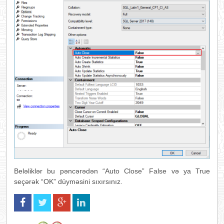
Beləliklər bu pəncərədən “Auto Close” False və ya True
seçərək “OK” düyməsini sıxırsınız.