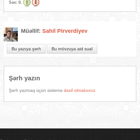
Səs:
0.
Müəllif:
Sahil Pirverdiyev
Bu yazıya şərh
Bu mövzuya aid sual
Şərh yazın
Şərh yazmaq üçün sistemə
daxil olmalısınız.