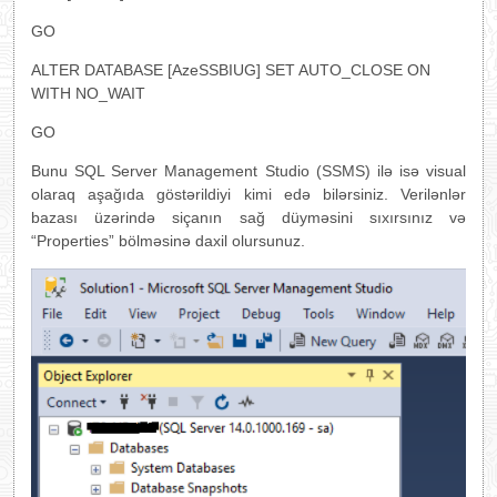
GO
ALTER DATABASE [AzeSSBIUG] SET AUTO_CLOSE ON
WITH NO_WAIT
GO
Bunu SQL Server Management Studio (SSMS) ilə isə visual
olaraq aşağıda göstərildiyi kimi edə bilərsiniz. Verilənlər
bazası üzərində siçanın sağ düyməsini sıxırsınız və
“Properties” bölməsinə daxil olursunuz.