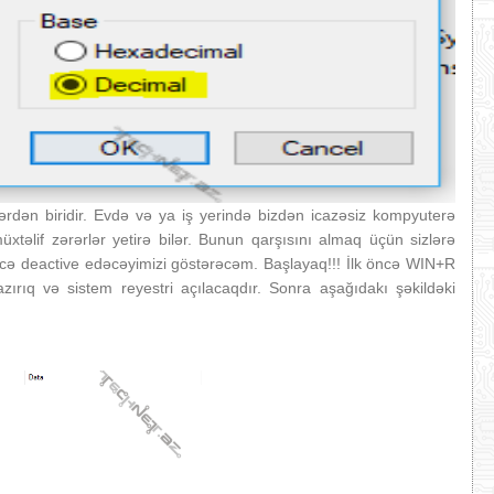
lərdən biridir. Evdə və ya iş yerində bizdən icazəsiz kompyuterə
xtəlif zərərlər yetirə bilər. Bunun qarşısını almaq üçün sizlərə
 deactive edəcəyimizi göstərəcəm. Başlayaq!!! İlk öncə WIN+R
zırıq və sistem reyestri açılacaqdır. Sonra aşağıdakı şəkildəki