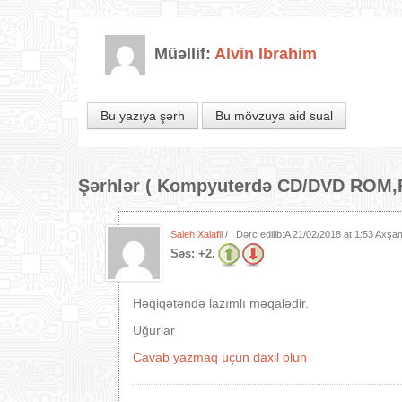
Müəllif:
Alvin Ibrahim
Bu yazıya şərh
Bu mövzuya aid sual
Şərhlər (
Kompyuterdə CD/DVD ROM,F
Saleh Xalafli
/ . Dərc edilib:A
21/02/2018 at 1:53 Axşa
Səs:
+2.
Həqiqətəndə lazımlı məqalədir.
Uğurlar
Cavab yazmaq üçün daxil olun