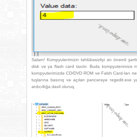
Salam! Kompyuterimizin təhlükəsizliyi ən önəmli şərt
disk və ya flash card taxılır. Buda kompyuterimizə mü
kompyuterimizdə CD/DVD ROM və Falsh Card-ları necə
tuşlarına basırıq və açılan pəncərəyə regedit.exe ya
ardıcıllığa daxil oluruq.