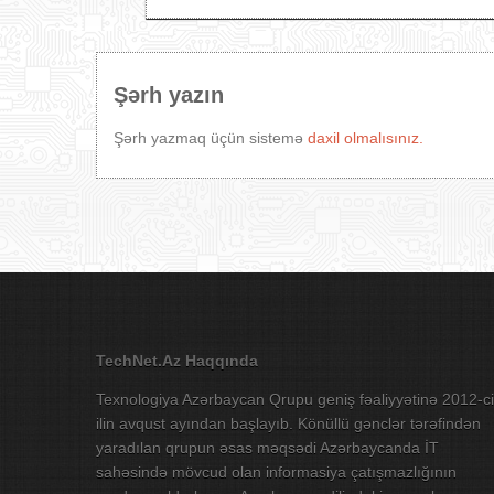
Şərh yazın
Şərh yazmaq üçün sistemə
daxil olmalısınız.
TechNet.Az Haqqında
Texnologiya Azərbaycan Qrupu geniş fəaliyyətinə 2012-ci
ilin avqust ayından başlayıb. Könüllü gənclər tərəfindən
yaradılan qrupun əsas məqsədi Azərbaycanda İT
sahəsində mövcud olan informasiya çatışmazlığının