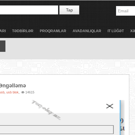
Tap
ARI
TƏDBİRLƏR
PROQRAMLAR
AVADANLIQLAR
IT LÜĞƏT
X
Əngəlləmə
usb
usb blok
14615
,
,