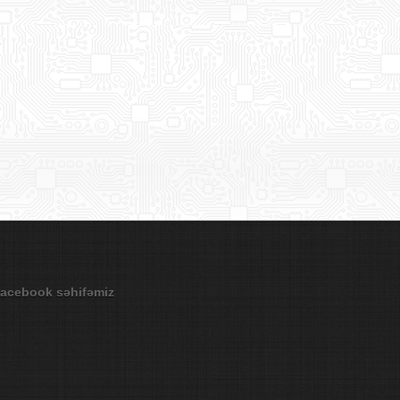
acebook səhifəmiz