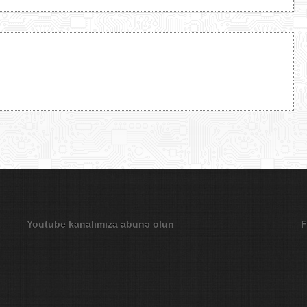
Youtube kanalımıza abunə olun
F