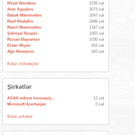
Röyal Əmrahov
2335 xal
Araz Ayyubov
2073 xal
Babək Məmmədov
2047 xal
Rauf Khalafov
1946 xal
Ramil Məmmədov
1347 xal
Şəhriyar Rzayev
1055 xal
Rizvan Bayramov
1030 xal
Elxan Əliyev
916 xal
Ağa Hüseynov
683 xal
Bütün istifadəçilər
Şirkətlər
ASAN xidmet Innovasiya Mərkəzi
12 xal
Microsoft Azerbaijan
0 xal
Bütün şirkətlər