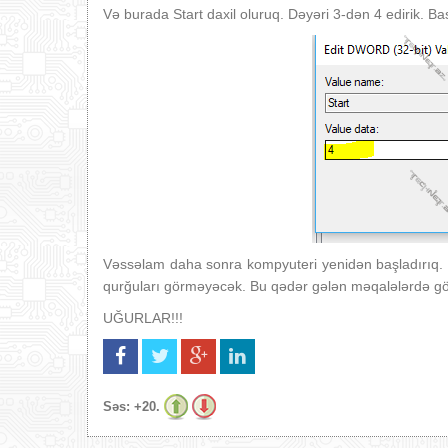
Və burada Start daxil oluruq. Dəyəri 3-dən 4 edirik. Ba
Vəssəlam daha sonra kompyuteri yenidən başladırıq. 
qurğuları görməyəcək. Bu qədər gələn məqalələrdə g
UĞURLAR!!!
Səs:
+20.