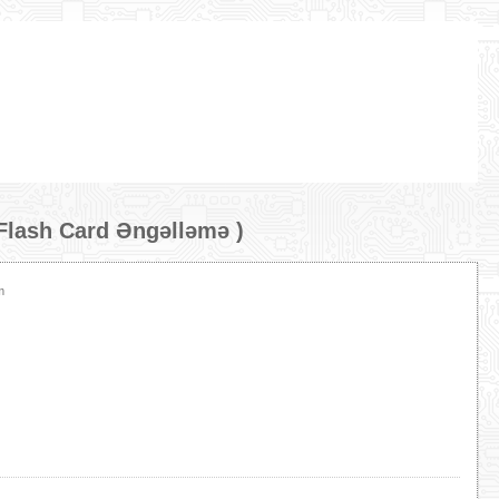
lash Card Əngəlləmə
)
m