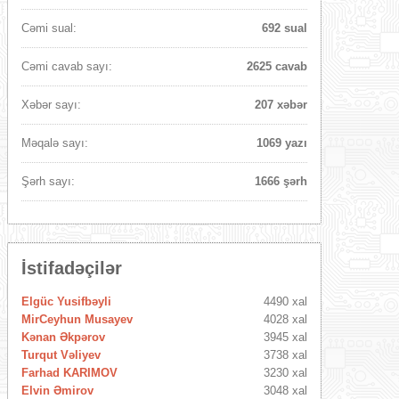
Cəmi sual:
692 sual
Cəmi cavab sayı:
2625 cavab
Xəbər sayı:
207 xəbər
Məqalə sayı:
1069 yazı
Şərh sayı:
1666 şərh
İstifadəçilər
Elgüc Yusifbəyli
4490 xal
MirCeyhun Musayev
4028 xal
Kənan Əkpərov
3945 xal
Turqut Vəliyev
3738 xal
Farhad KARIMOV
3230 xal
Elvin Əmirov
3048 xal