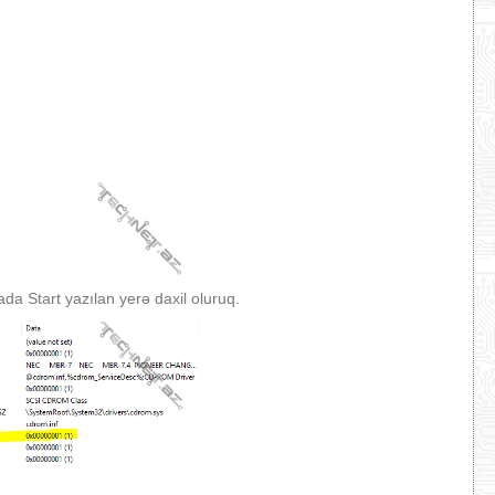
da Start yazılan yerə daxil oluruq.