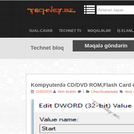
SUAL-CAVAB
TECHNET TV
MƏQALƏLƏR
İŞ ELANL
Məqalə göndərin
Technet bloq
Kompyuterdə CD/DVD ROM,Flash Card 
12/02/2018
Alvin Ibrahim
:
Cihaz/Avadanlıqlar
deny 
:
:
: 1
: