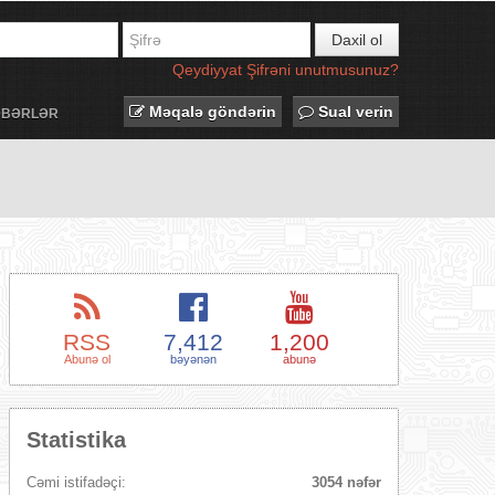
Daxil ol
Qeydiyyat
Şifrəni unutmusunuz?
Məqalə göndərin
Sual verin
ƏBƏRLƏR
RSS
7,412
1,200
Abunə ol
bəyənən
abunə
Statistika
Cəmi istifadəçi:
3054 nəfər