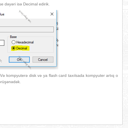
se dəyəri isə Decimal edirik.
Və kompyuterə disk və ya flash card taxılsada kompyuter artıq o
örüşənədək.