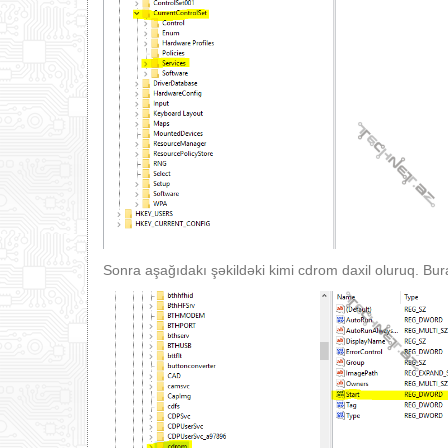
Sonra aşağıdakı şəkildəki kimi cdrom daxil oluruq. Bura