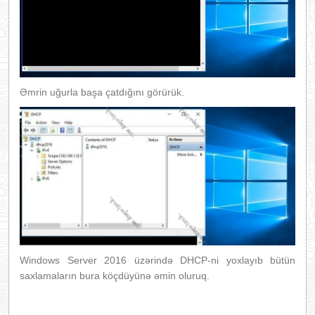
Əmrin uğurla başa çatdığını görürük.
Windows Server 2016 üzərində DHCP-ni yoxlayıb bütün
saxlamaların bura köçdüyünə əmin oluruq.