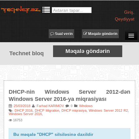
Giriş
,
Qeydiyyat
Sual verin
Məqalə göndərin
SUAL-CAVAB
Məqalə göndərin
Technet bloq
TECHNET TV
MƏQALƏLƏR
İŞ ELANLARI
TƏDBİRLƏR
DHCP-nin Windows Server 2012-dən
PROQRAMLAR
Windows Server 2016-ya miqrasiyası
AVADANLIQLAR
25/03/2018
Farhad KARIMOV
:
Windows
:
:
: 0
DHCP 2016
DHCP Migration
DHCP miqrasiya
Windows Server 2012 R2
:
,
,
,
,
Windows Server 2016
,
IT LÜĞƏT
16753
XƏBƏRLƏR
Bu məqalə "DHCP" silsiləsinə daxildir