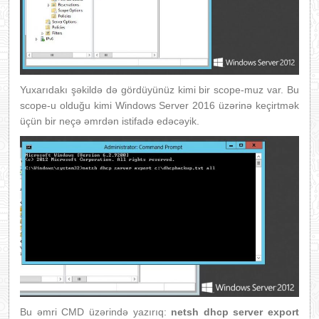
Yuxarıdakı şəkildə də gördüyünüz kimi bir scope-muz var. Bu
scope-u olduğu kimi Windows Server 2016 üzərinə keçirtmək
üçün bir neçə əmrdən istifadə edəcəyik.
Bu əmri CMD üzərində yazırıq:
netsh dhcp server export