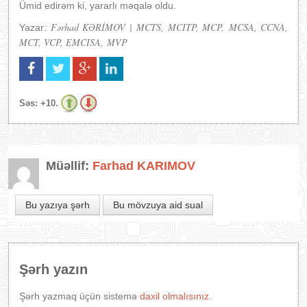
Ümid edirəm ki, yararlı məqalə oldu.
Fərhad KƏRİMOV | MCTS, MCITP, MCP, MCSA, CCNA,
Yazar:
MCT, VCP, EMCISA, MVP
Səs:
+10.
Müəllif:
Farhad KARIMOV
Bu yazıya şərh
Bu mövzuya aid sual
Şərh yazın
Şərh yazmaq üçün sistemə
daxil olmalısınız.