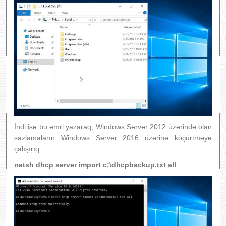
İndi isə bu əmri yazaraq, Windows Server 2012 üzərində olan
sazlamaların Windows Server 2016 üzərinə köçürtməyə
çalışırıq.
netsh dhcp server import c:\dhcpbackup.txt all