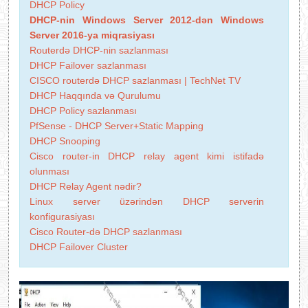
DHCP Policy
DHCP-nin Windows Server 2012-dən Windows
Server 2016-ya miqrasiyası
Routerdə DHCP-nin sazlanması
DHCP Failover sazlanması
CISCO routerdə DHCP sazlanması | TechNet TV
DHCP Haqqında və Qurulumu
DHCP Policy sazlanması
PfSense - DHCP Server+Static Mapping
DHCP Snooping
Cisco router-in DHCP relay agent kimi istifadə
olunması
DHCP Relay Agent nədir?
Linux server üzərindən DHCP serverin
konfigurasiyası
Cisco Router-də DHCP sazlanması
DHCP Failover Cluster