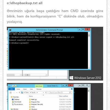
c:\dhcpbackup.txt all
Əmrimizin uğurla başa çatdığını həm CMD üzərində görə
bilirik, həm də konfiqurasiyanın “C” diskində olub, olmadığını
yoxlayırıq.