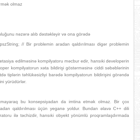
evirmək olmaz
nluğunu nəzərə alıb dəstəkləyir və ona görədə
*)pszString; // Bir problemin aradan qaldırılması digər problemin
erpretasiya edilməsinə kompilyatoru məcbur edir, hansıki developerin
per kompilyatorun xəta bildirişi göstərməsinə ciddi səbəblərinin
tiplərin təhlükəsizliyi barədə kompilyatorun bildirişini görəndə
ni yürüdürlər.
baxmayaraq bu konsepsiyadan da imtina etmək olmaz. Bir çox
aradan qaldırılması üçün yeganə yoldur. Bundan əlavə C++ dili
ratoru ilə təchizdir, hansıki obyekt yönümlü proqramlaşdırmada