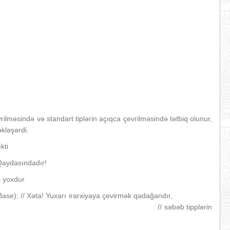
evrilməsində və standart tiplərin açıqca çevrilməsində tətbiq olunur,
kləşərdi.
kti
Qaydasındadır!
i yoxdur
*>(pBase); // Xəta! Yuxarı irarxiyaya çevirmək qadağandır,
 tipplərin