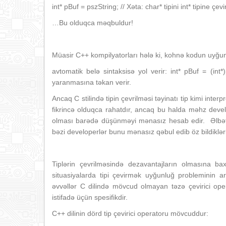
int* pBuf = pszString; // Xəta: char* tipini int* tipine ç
…Bu olduqca məqbuldur!
Müasir C++ kompilyatorları hələ ki, kohnə kodun uyğu
avtomatik belə sintaksisə yol verir: int* pBuf = (int
yaranmasına təkan verir.
Ancaq C stilində tipin çevrilməsi təyinatı tip kimi int
fikrincə olduqca rahatdır, ancaq bu halda məhz develo
olması barədə düşünməyi mənasız hesab edir. Əlbətdə 
bəzi developerlər bunu mənasız qəbul edib öz bildikləri
Tiplərin çevrilməsində dezavantajların olmasına 
situasiyalarda tipi çevirmək uyğunluğ probleminin 
əvvəllər C dilində mövcud olmayan təzə çevirici ope
istifadə üçün spesifikdir.
C++ dilinin dörd tip çevirici operatoru mövcuddur: