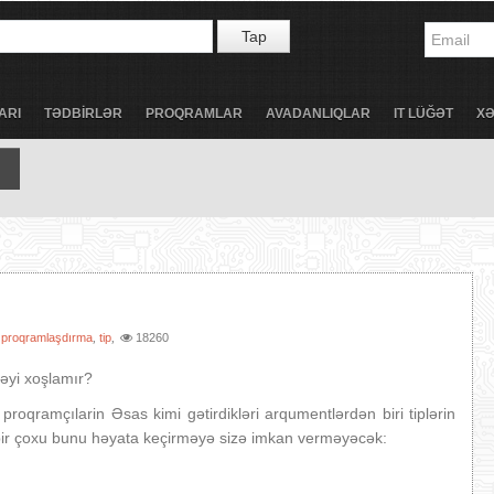
Tap
ARI
TƏDBİRLƏR
PROQRAMLAR
AVADANLIQLAR
IT LÜĞƏT
X
proqramlaşdırma
tip
18260
,
,
,
məyi xoşlamır?
roqramçılarin Əsas kimi gətirdikləri arqumentlərdən biri tiplərin
ın bir çoxu bunu həyata keçirməyə sizə imkan verməyəcək: