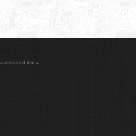
acebook səhifəmiz