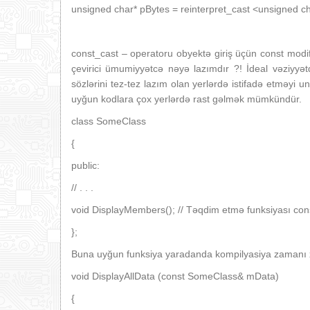
unsigned char* pBytes = reinterpret_cast <unsigned ch
const_cast – operatoru obyektə giriş üçün const modi
çevirici ümumiyyətcə nəyə lazımdır ?! İdeal vəziyyət
sözlərini tez-tez lazım olan yerlərdə istifadə etməyi u
uyğun kodlara çox yerlərdə rast gəlmək mümkündür.
class SomeClass
{
public:
// . . .
void DisplayMembers(); // Təqdim etmə funksiyası const
};
Buna uyğun funksiya yaradanda kompilyasiya zamanı x
void DisplayAllData (const SomeClass& mData)
{