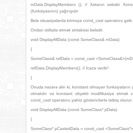
mData.DisplayMembers (); // Xətanın səbəbi: Konst
(funksiyasının) çağırışıdır
Belə situasiyalarda köməyə const_cast operatoru gəlir.
Ondan istifadə etmək sintaksisi belədir.
void DisplayAllData (const SomeClass& mData)
{
SomeClass& refData = const_cast <SomeClass&>(mDa
refData.DisplayMembers(); // İcazə verilir!
}
Onuda nəzərə alin ki, konstant olmayan funksiyaların ç
olmalıdır və konstant obyekti modifikasiya etmək x
const_cast operatoru yalniz göstəricilərlə tətbiq olunur.
void DisplayAllData (const SomeClass* pData)
{
SomeClass* pCastedData = const_cast <SomeClass*>