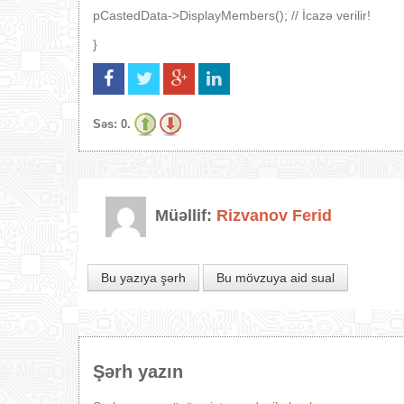
pCastedData->DisplayMembers(); // İcazə verilir!
}
Səs:
0.
Müəllif:
Rizvanov Ferid
Bu yazıya şərh
Bu mövzuya aid sual
Şərh yazın