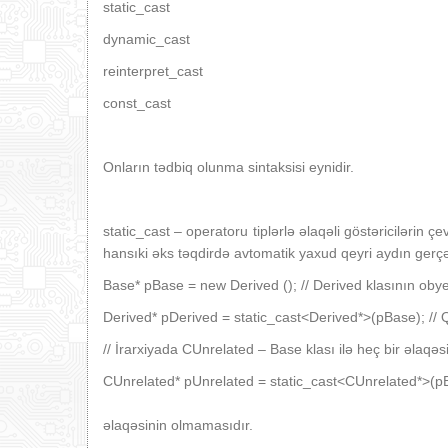
static_cast
dynamic_cast
reinterpret_cast
const_cast
Onların tədbiq olunma sintaksisi eynidir.
static_cast – operatoru tiplərlə əlaqəli göstəricilərin ç
hansıki əks təqdirdə avtomatik yaxud qeyri aydın gerçə
Base* pBase = new Derived (); // Derived klasının obye
Derived* pDerived = static_cast<Derived*>(pBase); // 
// İrarxiyada CUnrelated – Base klası ilə heç bir əlaqəs
CUnrelated* pUnrelated = static_cast<CUnrelated
// səbəb
əlaqəsinin olmamasıdır.