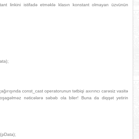
ant linkini istifadə etməklə klasın konstant olmayan üzvünün
ta);
ağırışında const_cast operatorunun tətbiqi axırıncı carəsiz vasitə
oşagəlməz nəticələrə səbəb ola biler! Buna da diqqət yetirin
(pData);