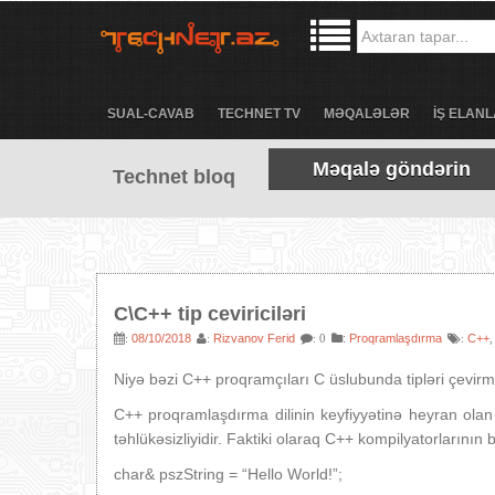
SUAL-CAVAB
TECHNET TV
MƏQALƏLƏR
İŞ ELANL
Məqalə göndərin
Technet bloq
C\C++ tip ceviriciləri
08/10/2018
Rizvanov Ferid
:
Proqramlaşdırma
C++
:
:
: 0
:
Niyə bəzi C++ proqramçıları C üslubunda tipləri çevir
C++ proqramlaşdırma dilinin keyfiyyətinə heyran olan p
təhlükəsizliyidir. Faktiki olaraq C++ kompilyatorların
char& pszString = “Hello World!”;