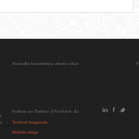
Youtube kanalımıza abunə olun
F
Follow on Twitter
@Technet_Az
r
na
Technet haqqında
Bizimlə əlaqə