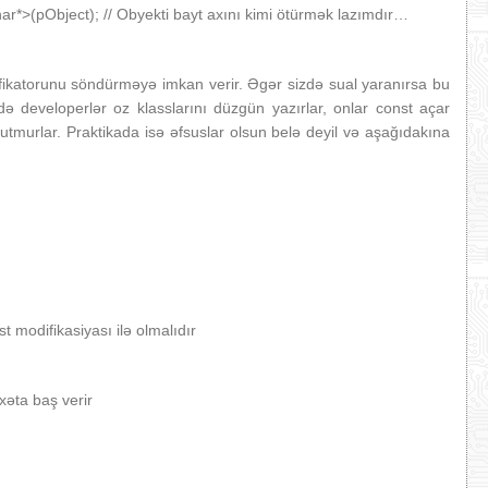
ar*>(pObject); // Obyekti bayt axını kimi ötürmək lazımdır…
fikatorunu söndürməyə imkan verir. Əgər sizdə sual yaranırsa bu
də developerlər oz klasslarını düzgün yazırlar, onlar const açar
nutmurlar. Praktikada isə əfsuslar olsun belə deyil və aşağıdakına
 modifikasiyası ilə olmalıdır
əta baş verir