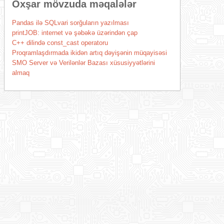
Oxşar mövzuda məqalələr
Pandas ilə SQLvari sorğuların yazılması
printJOB: internet və şəbəkə üzərindən çap
C++ dilində const_cast operatoru
Proqramlaşdırmada ikidən artıq dəyişənin müqayisəsi
SMO Server və Verilənlər Bazası xüsusiyyətlərini
almaq