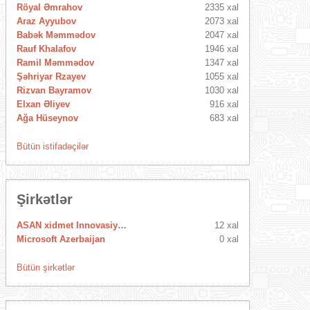
Röyal Əmrahov
2335 xal
Araz Ayyubov
2073 xal
Babək Məmmədov
2047 xal
Rauf Khalafov
1946 xal
Ramil Məmmədov
1347 xal
Şəhriyar Rzayev
1055 xal
Rizvan Bayramov
1030 xal
Elxan Əliyev
916 xal
Ağa Hüseynov
683 xal
Bütün istifadəçilər
Şirkətlər
ASAN xidmet Innovasiya Mərkəzi
12 xal
Microsoft Azerbaijan
0 xal
Bütün şirkətlər