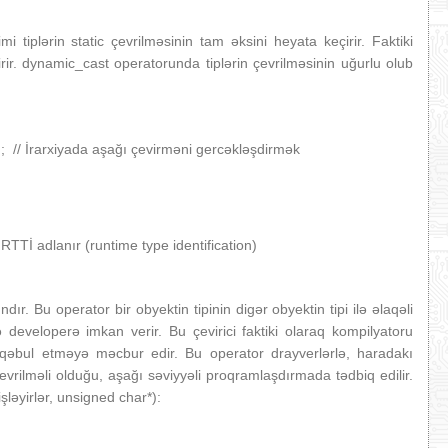
tiplərin static çevrilməsinin tam əksini heyata keçirir. Faktiki
rir. dynamic_cast operatorunda tiplərin çevrilməsinin uğurlu olub
 // İrarxiyada aşağı çevirməni gercəkləşdirmək
RTTİ adlanır (runtime type identification)
ır. Bu operator bir obyektin tipinin digər obyektin tipi ilə əlaqəli
developerə imkan verir. Bu çevirici faktiki olaraq kompilyatoru
i qəbul etməyə məcbur edir. Bu operator drayverlərlə, haradakı
evrilməli olduğu, aşağı səviyyəli proqramlaşdırmada tədbiq edilir.
işləyirlər, unsigned char*):