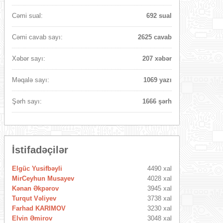
Cəmi sual:
692 sual
Cəmi cavab sayı:
2625 cavab
Xəbər sayı:
207 xəbər
Məqalə sayı:
1069 yazı
Şərh sayı:
1666 şərh
İstifadəçilər
Elgüc Yusifbəyli
4490 xal
MirCeyhun Musayev
4028 xal
Kənan Əkpərov
3945 xal
Turqut Vəliyev
3738 xal
Farhad KARIMOV
3230 xal
Elvin Əmirov
3048 xal