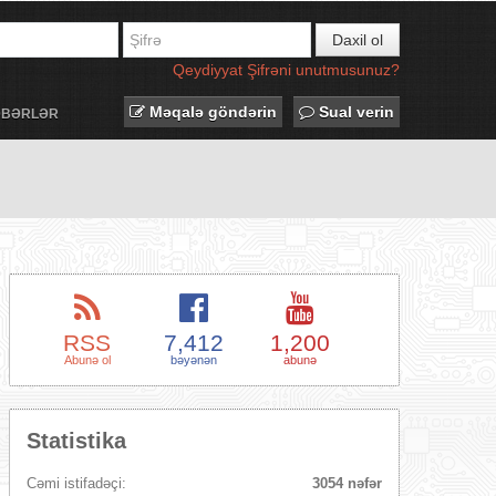
Daxil ol
Qeydiyyat
Şifrəni unutmusunuz?
Məqalə göndərin
Sual verin
ƏBƏRLƏR
RSS
7,412
1,200
Abunə ol
bəyənən
abunə
Statistika
Cəmi istifadəçi:
3054 nəfər