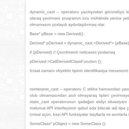
dynamic_cast – operatoru yazılışından göründüyü kimi 
olaraq çevirməni proqramın icra mühitində yerinə yeti
olmamasını yoxlayıb aydınlaşdırmaq olar.
Base* pBase = new Derived();
Derived* pDerived = dynamic_cast <Derived*> (pBase);
if (pDerived) // Çevrilmənin nəticəsini yoxlamaq
pDerived->CallDerivedClassFunction ();
İcraat zamanı obyektin tipinin identifikasiya mexanizmi 
reinterpret_cast – operatoru C stilinə hamısından yaxınd
olub olmamasından asılı olmayaraq tipləri çevirməyə 
static_cast operatorunun qadağan etdiyi situasiyan
məlumat APİ interfeysinin qebul edə biləcək adi tipə ç
(misal üçün, bəzi APİ funksiyalar baytlarla və axınlarla 
SomeClass* pObject = new SomeClass ();