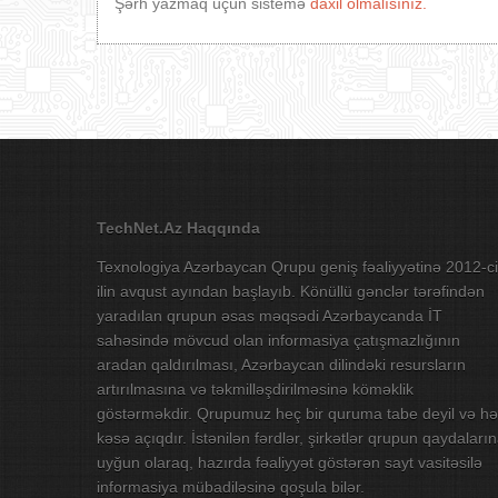
Şərh yazmaq üçün sistemə
daxil olmalısınız.
TechNet.Az Haqqında
Texnologiya Azərbaycan Qrupu geniş fəaliyyətinə 2012-ci
ilin avqust ayından başlayıb. Könüllü gənclər tərəfindən
yaradılan qrupun əsas məqsədi Azərbaycanda İT
sahəsində mövcud olan informasiya çatışmazlığının
aradan qaldırılması, Azərbaycan dilindəki resursların
artırılmasına və təkmilləşdirilməsinə köməklik
göstərməkdir. Qrupumuz heç bir quruma tabe deyil və hə
kəsə açıqdır. İstənilən fərdlər, şirkətlər qrupun qaydaları
uyğun olaraq, hazırda fəaliyyət göstərən sayt vasitəsilə
informasiya mübadiləsinə qoşula bilər.