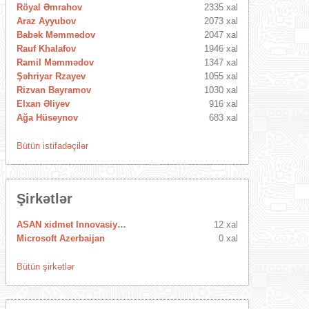
Röyal Əmrahov
2335 xal
Araz Ayyubov
2073 xal
Babək Məmmədov
2047 xal
Rauf Khalafov
1946 xal
Ramil Məmmədov
1347 xal
Şəhriyar Rzayev
1055 xal
Rizvan Bayramov
1030 xal
Elxan Əliyev
916 xal
Ağa Hüseynov
683 xal
Bütün istifadəçilər
Şirkətlər
ASAN xidmet Innovasiya Mərkəzi
12 xal
Microsoft Azerbaijan
0 xal
Bütün şirkətlər