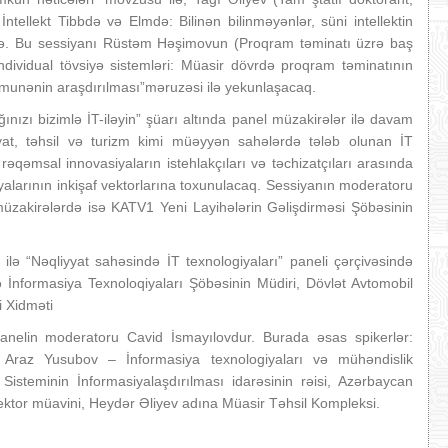
ntellekt Tibbdə və Elmdə: Bilinən bilinməyənlər, süni intellektin
ilə. Bu sessiyanı Rüstəm Həşimovun (Proqram təminatı üzrə baş
dividual tövsiyə sistemləri: Müasir dövrdə proqram təminatının
nümunənin araşdırılması”məruzəsi ilə yekunlaşacaq.
nızı bizimlə İT-iləyin” şüarı altında panel müzakirələr ilə davam
at, təhsil və turizm kimi müəyyən sahələrdə tələb olunan İT
 rəqəmsal innovasiyaların istehlakçıları və təchizatçıları arasında
iyalarının inkişaf vektorlarına toxunulacaq. Sessiyanın moderatoru
 müzakirələrdə isə KATV1 Yeni Layihələrin Gəlişdirməsi Şöbəsinin
 ilə “Nəqliyyat sahəsində İT texnologiyaları” paneli çərçivəsində
 İnformasiya Texnoloqiyaları Şöbəsinin Müdiri, Dövlət Avtomobil
i Xidməti
 panelin moderatoru Cavid İsmayılovdur. Burada əsas spikerlər:
 Araz Yusubov – İnformasiya texnologiyaları və mühəndislik
isteminin İnformasiyalaşdırılması idarəsinin rəisi, Azərbaycan
ektor müavini, Heydər Əliyev adına Müasir Təhsil Kompleksi.