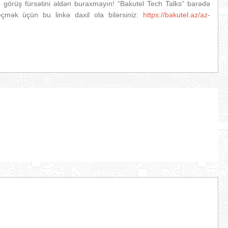
lə görüş fürsətini əldən buraxmayın! “Bakutel Tech Talks” barədə
çmək üçün bu linkə daxil ola bilərsiniz:
https://bakutel.az/az-