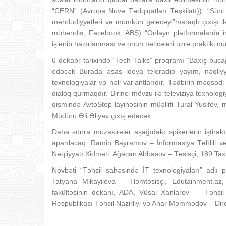
“CERN” (Avropa Nüvə Tədqiqatları Təşkilatı)), “Süni İ
məhdudiyyətləri və mümkün gələcəyi”maraqlı çıxışı 
mühəndis, Facebook, ABŞ) “Onlayn platformalarda in
işlənib hazırlanması və onun nəticələri üzrə praktiki 
6 dekabr tarixində “Tech Talks” proqramı “Baxış bucağı
edəcək Burada əsas ideya teleradio yayım, nəqliyy
texnologiyalar və həll variantlarıdır. Tədbirin məqsədi
dialoq qurmaqdır. Birinci mövzu ilə televiziya texnolog
qismində AvtoStop layihəsinin müəllifi Tural Yusifov,
Müdürü Əli Əliyev çıxış edəcək.
Daha sonra müzakirələr aşağıdakı spikerlərin iştirakı
aparılacaq: Ramin Bayramov – İnformasiya Təhlili və
Nəqliyyatı Xidməti, Ağacan Abbasov – Təsisçi, 189 Tax
Növbəti “Təhsil sahəsində İT texnologiyaları” adlı
Tatyana Mikayilova – Həmtəsisçi, Edutainment.az,
fakültəsinin dekanı, ADA, Vüsal Xanlarov – Təhsil S
Respublikası Təhsil Nazirliyi və Anar Məmmədov – Dir