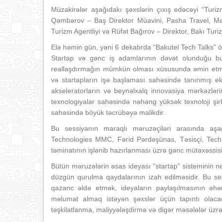
Müzakirələr aşağıdakı şəxslərin çıxış edəcəyi “Turiz
Qəmbərov – Baş Direktor Müavini, Pasha Travel, M
Turizm Agentliyi və Rüfət Bağırov – Direktor, Bakı Tur
Elə həmin gün, yəni 6 dekabrda “Bakutel Tech Talks” öz
Startap və gənc iş adamlarının dəvət olunduğu bu s
reallaşdırmağın mümkün olması xüsusunda əmin etməyə
və startapların işə başlaması sahəsində tanınmış eks
akseleratorların və beynəlxalq innovasiya mərkəzlər
texnologiyalar sahəsində nəhəng yüksək texnoloji şirk
sahəsində böyük təcrübəyə malikdir.
Bu sessiyanın maraqlı məruzəçiləri arasında aş
Technologies MMC, Fərid Pərdəşünas, Təsisçi, Techn
təminatının işlənib hazırlanması üzrə gənc mütəxəssis
Bütün məruzələrin əsas ideyası “startap” sisteminin ne
düzgün qurulma qaydalarının izah edilməsidir. Bu s
qazanc əldə etmək, ideyaların paylaşılmasının əh
məlumat almaq istəyən şəxslər üçün tapıntı olac
təşkilatlanma, maliyyələşdirmə və digər məsələlər üzrə 