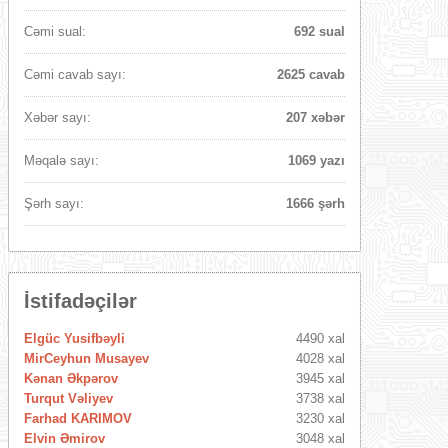
Cəmi sual:
692 sual
Cəmi cavab sayı:
2625 cavab
Xəbər sayı:
207 xəbər
Məqalə sayı:
1069 yazı
Şərh sayı:
1666 şərh
İstifadəçilər
Elgüc Yusifbəyli
4490 xal
MirCeyhun Musayev
4028 xal
Kənan Əkpərov
3945 xal
Turqut Vəliyev
3738 xal
Farhad KARIMOV
3230 xal
Elvin Əmirov
3048 xal