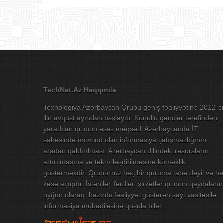
TechNet.Az Haqqında
Texnologiya Azərbaycan Qrupu geniş fəaliyyətinə 2012-ci
ilin avqust ayından başlayıb. Könüllü gənclər tərəfindən
yaradılan qrupun əsas məqsədi Azərbaycanda İT
sahəsində mövcud olan informasiya çatışmazlığının
aradan qaldırılması, Azərbaycan dilindəki resursların
artırılmasına və təkmilləşdirilməsinə köməklik
göstərməkdir. Qrupumuz heç bir quruma tabe deyil və hə
kəsə açıqdır. İstənilən fərdlər, şirkətlər qrupun qaydaları
uyğun olaraq, hazırda fəaliyyət göstərən sayt vasitəsilə
informasiya mübadiləsinə qoşula bilər.