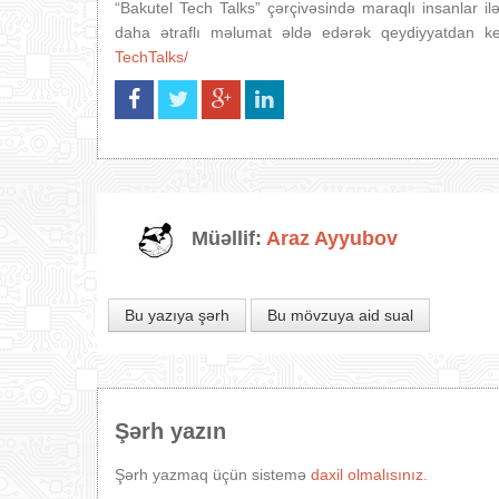
“Bakutel Tech Talks” çərçivəsində maraqlı insanlar i
daha ətraflı məlumat əldə edərək qeydiyyatdan ke
TechTalks/
Müəllif:
Araz Ayyubov
Bu yazıya şərh
Bu mövzuya aid sual
Şərh yazın
Şərh yazmaq üçün sistemə
daxil olmalısınız.