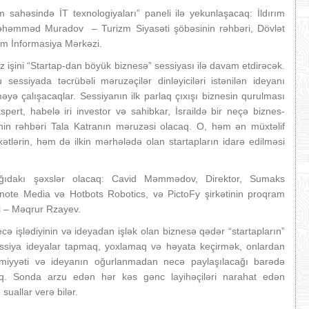
m sahəsində İT texnologiyaları” paneli ilə yekunlaşacaq: İldırım
əhəmməd Muradov – Turizm Siyasəti şöbəsinin rəhbəri, Dövlət
izm İnformasiya Mərkəzi.
 işini “Startap-dan böyük biznesə” sessiyası ilə davam etdirəcək.
essiyada təcrübəli məruzəçilər dinləyiciləri istənilən ideyanı
 çalışacaqlar. Sessiyanın ilk parlaq çıxışı biznesin qurulması
pert, habelə iri investor və sahibkar, İsraildə bir neçə biznes-
inin rəhbəri Tala Katranın məruzəsi olacaq. O, həm ən müxtəlif
ətlərin, həm də ilkin mərhələdə olan startapların idarə edilməsi
ağıdakı şəxslər olacaq: Cavid Məmmədov, Direktor, Sumaks
ote Media və Hotbots Robotics, və PictoFy şirkətinin proqram
i – Məqrur Rzayev.
cə işlədiyinin və ideyadan işlək olan biznesə qədər “startapların”
essiya ideyalar tapmaq, yoxlamaq və həyata keçirmək, onlardan
əmiyyəti və ideyanın oğurlanmadan necə paylaşılacağı barədə
aq. Sonda arzu edən hər kəs gənc layihəçiləri narahat edən
suallar verə bilər.