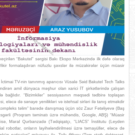
keçirilən “Bakutel” sərgisi Bakı Ekspo Mərkəzində ilk dəfə olaraq
fikir formalaşdıran nüfuzlu şəxslər ilə müzakirələr üçün müasir
, İctimai TV-nin tanınmış aparıcısı Vüsalə Səid Bakutel Tech Talks
əndirən amil dünyaca məşhur olan xarici İT şirkətlərində çalışan
lə bağlıdır. “Bizimkilər” sessiyasının məqsədi tədbirə toplaşan
i, eləcə də sənaye yenilikləri və istehsal sirləri ilə tanış etməkdir
kompleks təlim” barədə danışmaq üçün söz Zaur Fətəliyevə (Baş
 Əsgərli (Proqram təminatı üzrə mühəndis, Google, ABŞ) “Müasir
sə, Maral Qurbanzadə (Tədqiqatçı, “LIACS” İnstitutu ​​(Leyden
ial robotlar, onların layihələndirilməsi üzrə təmayüllər, eləcə də
mkün nəticələri” mövzusu ilə, Tağı Əliyev (Tam ştatlı doktorant,