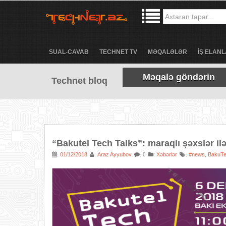
SUAL-CAVAB
TECHNET TV
MƏQALƏLƏR
İŞ ELANL
Məqalə göndərin
Technet bloq
“Bakutel Tech Talks”: maraqlı şəxslər il
01/12/2018
Araz Ayyubov
:
Xəbərlər
#news
BakuTe
:
:
: 0
:
,