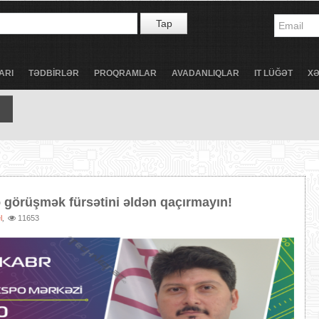
Tap
ARI
TƏDBİRLƏR
PROQRAMLAR
AVADANLIQLAR
IT LÜĞƏT
X
ə görüşmək fürsətini əldən qaçırmayın!
l
11653
,