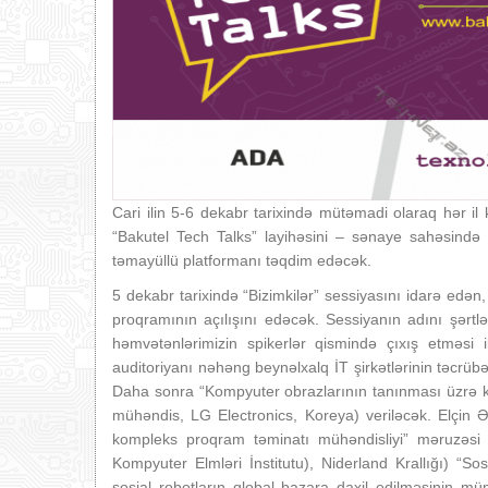
Cari ilin 5-6 dekabr tarixində mütəmadi olaraq hər il 
“Bakutel Tech Talks” layihəsini – sənaye sahəsində 
təmayüllü platformanı təqdim edəcək.
5 dekabr tarixində “Bizimkilər” sessiyasını idarə edən
proqramının açılışını edəcək. Sessiyanın adını şərtl
həmvətənlərimizin spikerlər qismində çıxış etməsi i
auditoriyanı nəhəng beynəlxalq İT şirkətlərinin təcrübəs
Daha sonra “Kompyuter obrazlarının tanınması üzrə 
mühəndis, LG Electronics, Koreya) veriləcək. Elçin
kompleks proqram təminatı mühəndisliyi” məruzəsi i
Kompyuter Elmləri İnstitutu)​, Niderland Krallığı) “Sos
sosial robotların qlobal bazara daxil edilməsinin mü