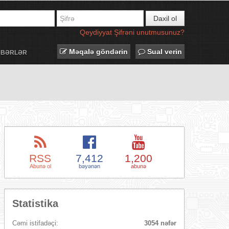
Daxil ol
Qeydiyyat
Şifrəni unutmusunuz?
Məqalə göndərin
Sual verin
ƏBƏRLƏR
RSS
7,412
1,200
Abunə ol
bəyənən
abunə
Statistika
Cəmi istifadəçi:
3054 nəfər