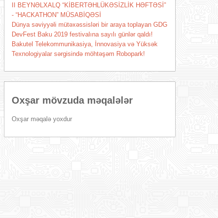
II BEYNƏLXALQ “KİBERTƏHLÜKƏSİZLİK HƏFTƏSİ”
- “HACKATHON” MÜSABİQƏSİ
Dünya səviyyəli mütəxəssisləri bir araya toplayan GDG
DevFest Baku 2019 festivalına sayılı günlər qaldı!
Bakutel Telekommunikasiya, İnnovasiya və Yüksək
Texnologiyalar sərgisində möhtəşəm Robopark!
Oxşar mövzuda məqalələr
Oxşar məqalə yoxdur