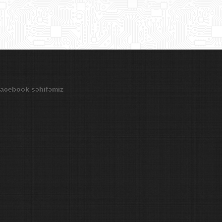
acebook səhifəmiz