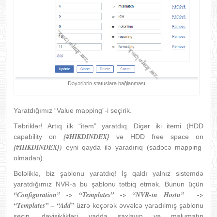
Dəyərlərin statuslara bağlanması
Yaratdığımız “Value mapping”-i seçirik.
Təbriklər! Artıq ilk “item” yaratdıq. Digər iki itemi (HDD
{#HIKDINDEX}
capability on
və HDD free space on
{#HIKDINDEX})
eyni qayda ilə yaradırıq (sadəcə mapping
olmadan).
Beləliklə, biz şablonu yaratdıq! İş qaldı yalnız sistemdə
yaratdığımız NVR-a bu şablonu tətbiq etmək. Bunun üçün
“Configuration” -> “Templates” -> “NVR-ın Hostu” ->
“Templates” – “Add”
üzrə keçərək əvvəlcə yaradılmış şablonu
seçin, dəyişiklikləri yadda saxlayın və məlumatın