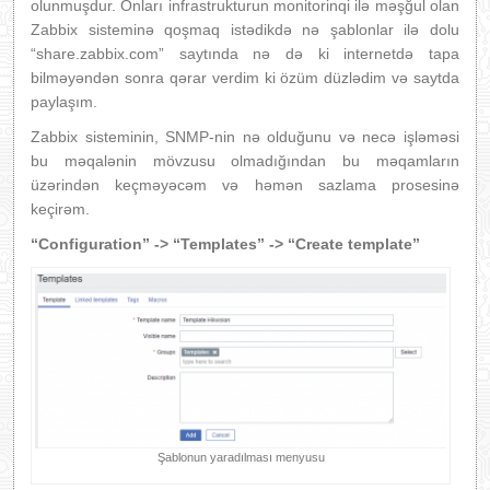
olunmuşdur. Onları infrastrukturun monitorinqi ilə məşğul olan
Zabbix sisteminə qoşmaq istədikdə nə şablonlar ilə dolu
“share.zabbix.com” saytında nə də ki internetdə tapa
bilməyəndən sonra qərar verdim ki özüm düzlədim və saytda
paylaşım.
Zabbix sisteminin, SNMP-nin nə olduğunu və necə işləməsi
bu məqalənin mövzusu olmadığından bu məqamların
üzərindən keçməyəcəm və həmən sazlama prosesinə
keçirəm.
“Configuration” -> “Templates” -> “Create template”
Şablonun yaradılması menyusu