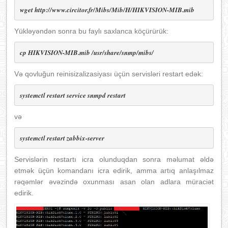
wget http://www.circitor.fr/Mibs/Mib/H/HIKVISION-MIB.mib
Yükləyəndən sonra bu faylı saxlanca köçürürük:
cp HIKVISION-MIB.mib /usr/share/snmp/mibs/
Və qovluğun reinisizalizasiyası üçün servisləri restart edək:
systemctl restart service snmpd restart
və
systemctl restart zabbix-server
Servislərin restartı icra olunduqdan sonra məlumat əldə
etmək üçün komandanı icra edirik, amma artıq anlaşılmaz
rəqəmlər əvəzində oxunması asan olan adlara müraciət
edirik.