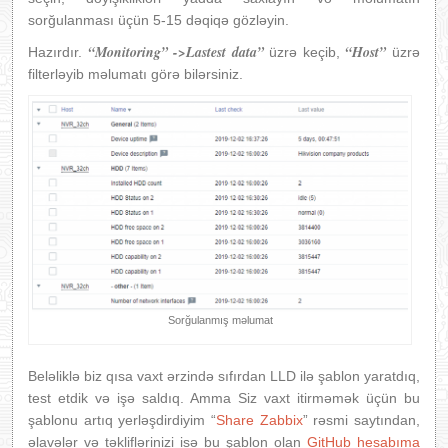
sorğulanması üçün 5-15 dəqiqə gözləyin.
“Monitoring” ->Lastest data”
“Host”
Hazırdır.
üzrə keçib,
üzrə
filterləyib məlumatı görə bilərsiniz.
Sorğulanmış məlumat
Beləliklə biz qısa vaxt ərzində sıfırdan LLD ilə şablon yaratdıq,
test etdik və işə saldıq. Amma Siz vaxt itirməmək üçün bu
şablonu artıq yerləşdirdiyim “
Share Zabbix
” rəsmi saytından,
əlavələr və təkliflərinizi isə bu şablon olan
GitHub hesabıma