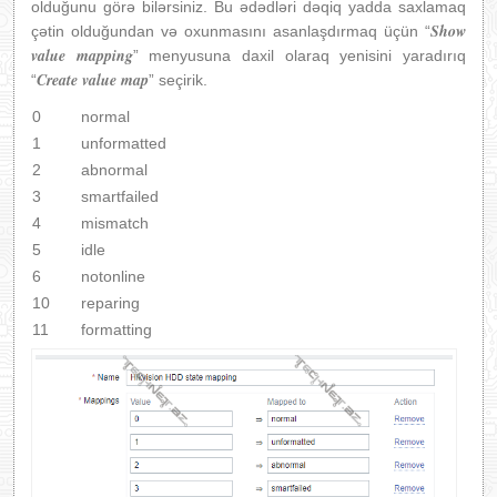
olduğunu görə bilərsiniz. Bu ədədləri dəqiq yadda saxlamaq
Show
çətin olduğundan və oxunmasını asanlaşdırmaq üçün “
value mapping
” menyusuna daxil olaraq yenisini yaradırıq
Create value map
“
” seçirik.
0
normal
1
unformatted
2
abnormal
3
smartfailed
4
mismatch
5
idle
6
notonline
10
reparing
11
formatting