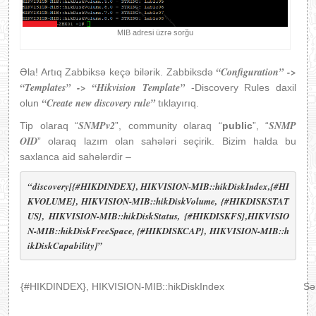
MIB adresi üzrə sorğu
“Configuration” ->
Əla! Artıq Zabbiksə keçə bilərik. Zabbiksdə
“Templates” -> “Hikvision Template”
-Discovery Rules daxil
“Create new discovery rule”
olun
tıklayırıq.
SNMPv2
SNMP
Tip olaraq “
”, community olaraq “
public
”, “
OID
” olaraq lazım olan sahələri seçirik. Bizim halda bu
saxlanca aid sahələrdir –
“discovery[{#HIKDINDEX}, HIKVISION-MIB::hikDiskIndex,{#HI
KVOLUME}, HIKVISION-MIB::hikDiskVolume, {#HIKDISKSTAT
US}, HIKVISION-MIB::hikDiskStatus, {#HIKDISKFS},HIKVISIO
N-MIB::hikDiskFreeSpace, {#HIKDISKCAP}, HIKVISION-MIB::h
ikDiskCapability]”
{#HIKDINDEX}, HIKVISION-MIB::hikDiskIndex
Sə