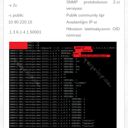
SNMP protokolunun 2-ci
-v 2c
versiyası
-c public
Publik community tipi
10.90.220.15
Avadanlığın İP-si
Hikvision istehsalçısının OİD
.1.3.6.1.4.1.50001
nömrəsi