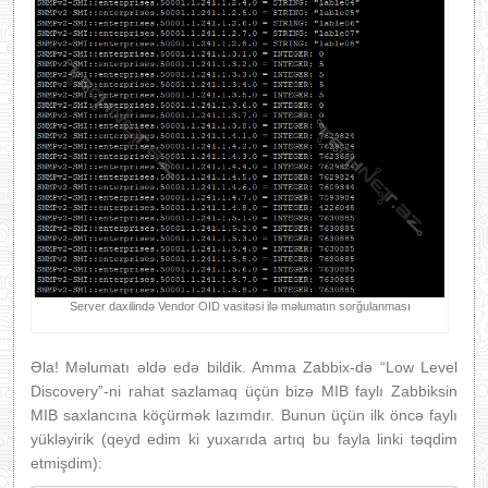
Server daxilində Vendor OID vasitəsi ilə məlumatın sorğulanması
Əla! Məlumatı əldə edə bildik. Amma Zabbix-də “Low Level
Discovery”-ni rahat sazlamaq üçün bizə MIB faylı Zabbiksin
MIB saxlancına köçürmək lazımdır. Bunun üçün ilk öncə faylı
yükləyirik (qeyd edim ki yuxarıda artıq bu fayla linki təqdim
etmişdim):