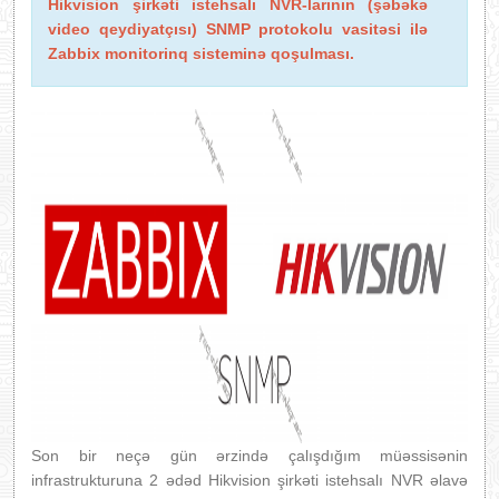
Hikvision şirkəti istehsalı NVR-larının (şəbəkə
video qeydiyatçısı) SNMP protokolu vasitəsi ilə
Zabbix monitorinq sisteminə qoşulması.
Son bir neçə gün ərzində çalışdığım müəssisənin
infrastrukturuna 2 ədəd Hikvision şirkəti istehsalı NVR əlavə