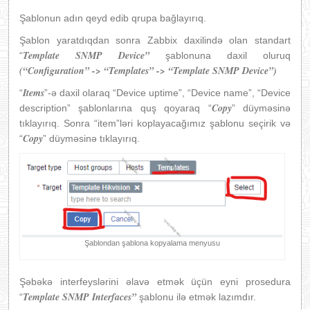
Şablonun adın qeyd edib qrupa bağlayırıq.
Şablon yaratdıqdan sonra Zabbix daxilində olan standart
Template SNMP Device”
“
şablonuna daxil oluruq
(“Configuration” -> “Templates” -> “Template SNMP Device”)
Items
“
”-ə daxil olaraq “Device uptime”, “Device name”, “Device
Copy
description” şablonlarına quş qoyaraq “
” düyməsinə
tıklayırıq. Sonra “item”ləri koplayacağımız şablonu seçirik və
Copy
“
” düyməsinə tıklayırıq.
Şablondan şablona kopyalama menyusu
Şəbəkə interfeyslərini əlavə etmək üçün eyni prosedura
Template SNMP Interfaces”
“
şablonu ilə etmək lazımdır.