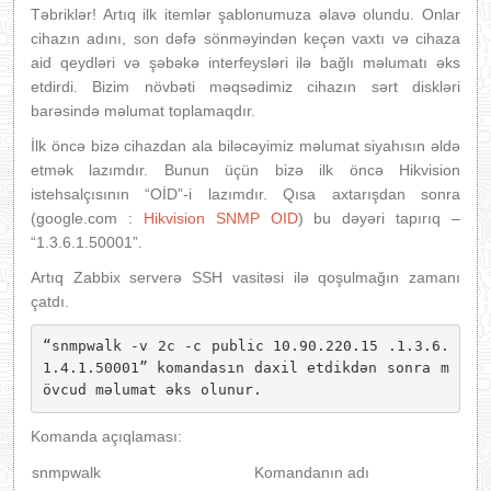
Təbriklər! Artıq ilk itemlər şablonumuza əlavə olundu. Onlar
cihazın adını, son dəfə sönməyindən keçən vaxtı və cihaza
aid qeydləri və şəbəkə interfeysləri ilə bağlı məlumatı əks
etdirdi. Bizim növbəti məqsədimiz cihazın sərt diskləri
barəsində məlumat toplamaqdır.
İlk öncə bizə cihazdan ala biləcəyimiz məlumat siyahısın əldə
etmək lazımdır. Bunun üçün bizə ilk öncə Hikvision
istehsalçısının “OİD”-i lazımdır. Qısa axtarışdan sonra
(google.com :
Hikvision SNMP OID
) bu dəyəri tapırıq –
“1.3.6.1.50001”.
Artıq Zabbix serverə SSH vasitəsi ilə qoşulmağın zamanı
çatdı.
“snmpwalk -v 2c -c public 10.90.220.15 .1.3.6.
1.4.1.50001” komandasın daxil etdikdən sonra m
övcud məlumat əks olunur.
Komanda açıqlaması:
snmpwalk
Komandanın adı