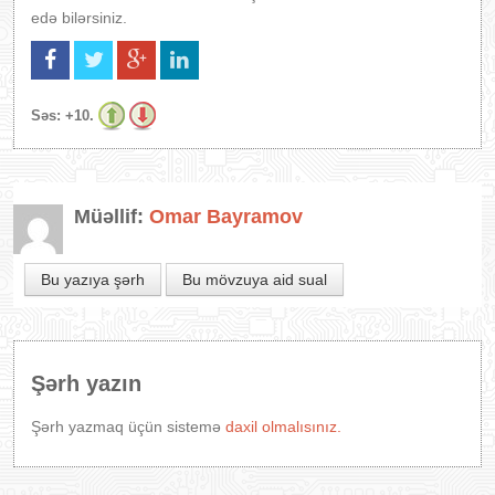
edə bilərsiniz.
Səs:
+10.
Müəllif:
Omar Bayramov
Bu yazıya şərh
Bu mövzuya aid sual
Şərh yazın
Şərh yazmaq üçün sistemə
daxil olmalısınız.