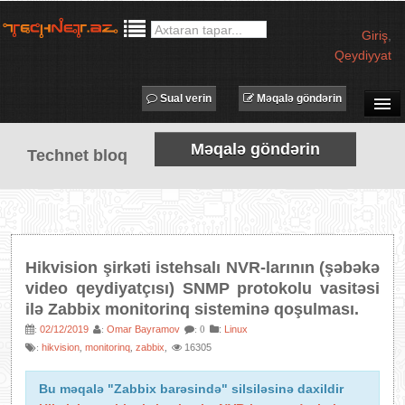
Giriş
,
Qeydiyyat
Sual verin
Məqalə göndərin
SUAL-CAVAB
Məqalə göndərin
Technet bloq
TECHNET TV
MƏQALƏLƏR
İŞ ELANLARI
TƏDBİRLƏR
Hikvision şirkəti istehsalı NVR-larının (şəbəkə
PROQRAMLAR
video qeydiyatçısı) SNMP protokolu vasitəsi
ilə Zabbix monitorinq sisteminə qoşulması.
AVADANLIQLAR
02/12/2019
Omar Bayramov
:
Linux
:
:
: 0
IT LÜĞƏT
hikvision
monitorinq
zabbix
16305
:
,
,
,
XƏBƏRLƏR
Bu məqalə "Zabbix barəsində" silsiləsinə daxildir