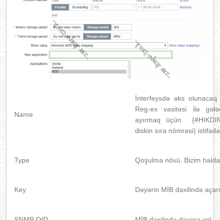
İnterfeysdə əks olunacaq
Reg-ex vasitəsi ilə gələ
Name
ayırmaq üçün {#HIKDIN
diskin sıra nömrəsi) istifadə
Type
Qoşulma növü. Bizim hald
Key
Dəyərin MİB daxilində açar
SNMP OID
MİB daxilində dəyərə yol