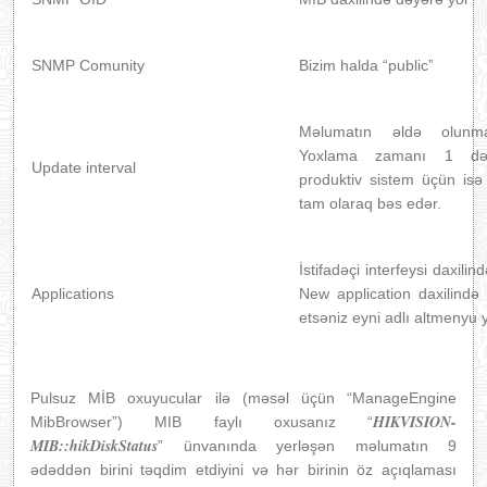
SNMP Comunity
Bizim halda “public”
Məlumatın əldə olunma 
Yoxlama zamanı 1 də
Update interval
produktiv sistem üçün isə
tam olaraq bəs edər.
İstifadəçi interfeysi daxili
Applications
New application daxilind
etsəniz eyni adlı altmenyu 
Pulsuz MİB oxuyucular ilə (məsəl üçün “ManageEngine
HIKVISION-
MibBrowser”) MIB faylı oxusanız “
MIB::hikDiskStatus
” ünvanında yerləşən məlumatın 9
ədəddən birini təqdim etdiyini və hər birinin öz açıqlaması