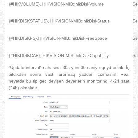
{#HIKVOLUME}, HIKVISION-MIB::hikDiskVolume
Sər
{#HIKDISKSTATUS}, HIKVISION-MIB::hikDiskStatus
Sər
{#HIKDISKFS},HIKVISION-MIB::hikDiskFreeSpace
Sə
{#HIKDISKCAP}, HIKVISION-MIB::hikDiskCapability
Sə
“Update interval” sahəsinə 30s yəni 30 saniyə qeyd edirik. İş
bitdikdən sonra vaxtı artırmaq yaddan çıxmasın! Real
həyatda bu tip gec dəyişən dəyərlərin monitorinqi 4-24 saat
(24h) olmalıdır.